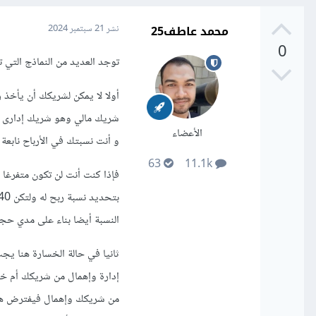
محمد عاطف25
نشر
21 سبتمبر 2024
0
توجد العديد من النماذج التي 
أولا لا يمكن لشريكك أن يأخذ ر
شريك مالي وهو شريك إدارى وال
الأعضاء
و أنت نسبتك في الأرباح نابعة
63
11.1k
فإذا كنت أنت لن تكون متفرغا 
النسبة أيضا بناء على مدي حج
ثانيا في حالة الخسارة هنا يج
إدارة وإهمال من شريكك أم خس
من شريكك وإهمال فيفترض هو م