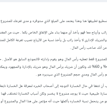
تسطيع تطبيقها هنا وهذا يعتمد على المبلغ الذي ستوفره و مدى تفرغك للمشروع .
اتب وأرباح معا فهو يأخذ أى منهما بناء على الإتفاق الخاص بكما . حيث من المف
شريك الإدارى لا يأخذ راتب بل يأخذ نسبة من الأرباح نصيب تفرغة الكامل للمش
 من أنك صاحب رأس المال .
للمشروع فقط تعطيه رأس المال وهو يقوم بإدارته فالنموذج السابق هو الأمثل . 
بتحديد نسبة ربح له ولتكن 40% و 60% لك وتكون أن شريك برأس المال وهو شريك بالإدارة والمجهود و
م رأس المال ومدي حجم المشروع الذي سيديره هو .
ب أن تتفقا في حال الخسارة التوجه إلى أصحاب الخبره لمعرفة هل الخسارة نابع
ارة طبيعية حيث لا يوجد مشروع لا يخسر ولكن أسباب الخسارة تختلف, فهنا إ
ن يتحمل نسبة الخساره بأكملها حيث أنه مؤتمن على هذا المال والمشروع أو