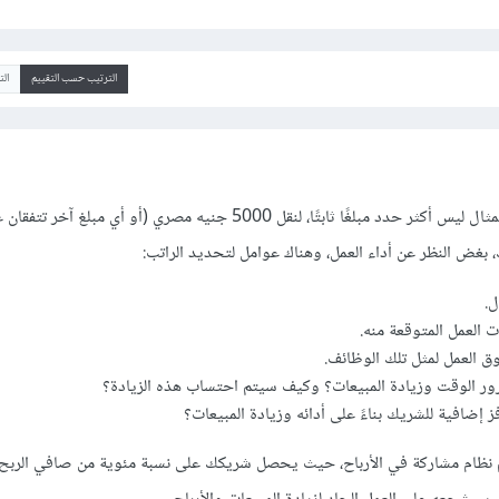
الترتيب حسب التقييم
ال
الراتب ذلك أمر تحدده أنت، وكمثال ليس أكثر حدد مبلغًا ثابتًا، لنقل 5000 جنيه مصري (أو أي مبلغ آخر 
 بغض النظر عن أداء العمل، وهناك عوامل لتحديد الراتب:
ل.
العمل المتوقعة منه.
 العمل لمثل تلك الوظائف.
ور الوقت وزيادة المبيعات؟ وكيف سيتم احتساب هذه الزيادة؟
إضافية للشريك بناءً على أدائه وزيادة المبيعات؟
ديم نظام مشاركة في الأرباح، حيث يحصل شريكك على نسبة مئوية من صافي الربح،