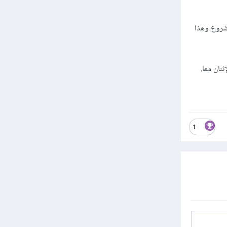
شروع وهذا
نان معا.
1