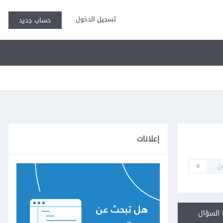
تسجيل الدخول
حساب جديد
إعلانات
ن
0
السؤال