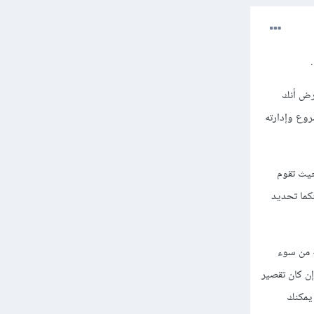
ترض أنك
روع وإدارته
حيث تقوم
يمكنكما تحديد
ة من سوء
ن كان تقصير
 يمكنك