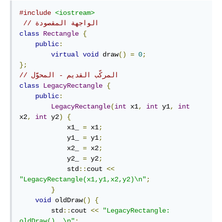
#include
<iostream>
// الواجهة المقصودة
class
Rectangle
{
public
:
virtual
void
 draw
()
=
0
;
};
// المركّب القديم - المحوَّل
class
LegacyRectangle
{
public
:
LegacyRectangle
(
int
 x1
,
int
 y1
,
int
x2
,
int
 y2
)
{
            x1_ 
=
 x1
;
            y1_ 
=
 y1
;
            x2_ 
=
 x2
;
            y2_ 
=
 y2
;
            std
::
cout 
<<
"LegacyRectangle(x1,y1,x2,y2)\n"
;
}
void
 oldDraw
()
{
        std
::
cout 
<<
"LegacyRectangle:  
oldDraw(). \n"
;