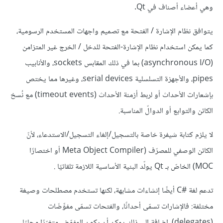
وهي أعضاء أصناف في Qt.
يتوافق نظام الإشارة / الفتحة مع تصميم واجهات المستخدم الرسومية،
كما يمكن استخدام نظام الإشارة-الفتحة للدخل / الخرج غير المتزامن
(asynchronous I/O) بما في ذلك المقابس sockets، والأنابيب
pipes، والأجهزة التسلسلية serial devices، وغيرها مما يختص
بإشعارات الأحداث أو لربط أزمنة الأحداث (timeout events) مع نُسخ
الكائن والتوابع أو الدوالّ المناسبة.
لا يلزم كتابة شيفرة خاصة بالتسجيل/إلغاء التسجيل/الاستدعاء، لأنّ
الكائن الوصفي للمصرّف (Meta Object Compiler أو اختصارًا
MOC) الخاصّ بـ Qt يولّد البنية الأساسية اللازمة تلقائيًا .
تدعم لغة C#‎ أيضًا إنشاءات مشابهة، لكنها تستخدم مصطلحات وصيغة
مختلفة: فالإشارات تسمّى أحداثًا، والفتحات تسمّى مفوِّضَات
(delegates). إضافة إلى ذلك يمكن أن يكون المفوّض متغيّرًا محليًا،