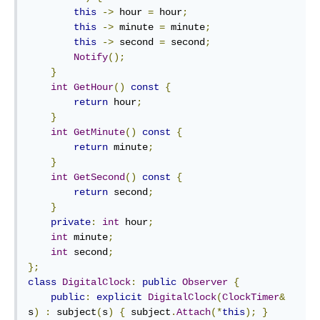
this
->
 hour 
=
 hour
;
this
->
 minute 
=
 minute
;
this
->
 second 
=
 second
;
Notify
();
}
int
GetHour
()
const
{
return
 hour
;
}
int
GetMinute
()
const
{
return
 minute
;
}
int
GetSecond
()
const
{
return
 second
;
}
private
:
int
 hour
;
int
 minute
;
int
 second
;
};
class
DigitalClock
:
public
Observer
{
public
:
explicit
DigitalClock
(
ClockTimer
&
s
)
:
 subject
(
s
)
{
 subject
.
Attach
(*
this
);
}