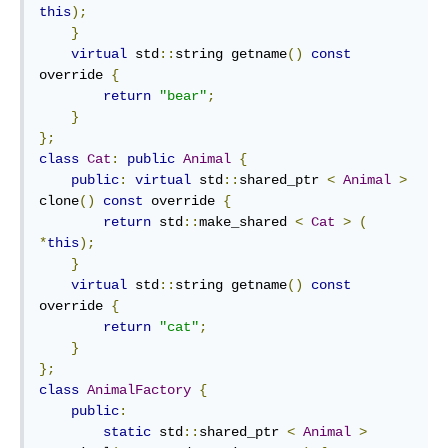
this
);
}
virtual
 std
::
string getname
()
const
override 
{
return
"bear"
;
}
};
class
Cat
:
public
Animal
{
public
:
virtual
 std
::
shared_ptr 
<
Animal
>
clone
()
const
 override 
{
return
 std
::
make_shared 
<
Cat
>
(
*
this
);
}
virtual
 std
::
string getname
()
const
override 
{
return
"cat"
;
}
};
class
AnimalFactory
{
public
:
static
 std
::
shared_ptr 
<
Animal
>