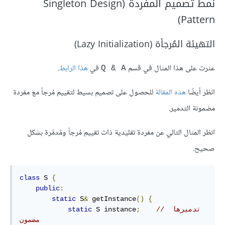
نمط تصميم المفردة (Singleton Design
Pattern)
التهيئة المُرجأة (Lazy Initialization)
عثرت على هذا المثال في قسم
في
هذا الرابط
.
‎Q & A‎
انظر أيضًا
هذه المقالة
للحصول على تصميم بسيط لتقييم مُرجأ مع مفردة
مضمونة التدمير.
انظر المثال التالي عن مفردة تقليدية ذات تقييم مُرجأ ومُدمَّرة بشكل
صحيح.
class
 S 
{
public
:
static
 S
&
 getInstance
()
{
// تدميرها 
;
 S instance
static
مضمون