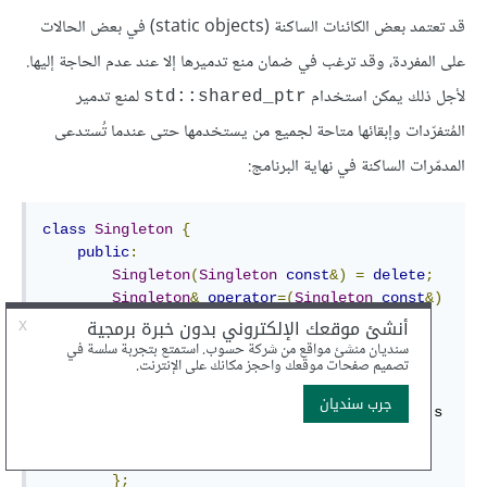
قد تعتمد بعض الكائنات الساكنة (static objects) في بعض الحالات
على المفردة، وقد ترغب في ضمان منع تدميرها إلا عند عدم الحاجة إليها.
لأجل ذلك يمكن استخدام
لمنع تدمير
‎std::shared_ptr‎
المُتفرّدات وإبقائها متاحة لجميع من يستخدمها حتى عندما تُستدعى
المدمّرات الساكنة في نهاية البرنامج:
class
Singleton
{
public
:
Singleton
(
Singleton
const
&)
=
delete
;
Singleton
&
operator
=(
Singleton
const
&)
=
delete
;
static
 std
::
shared_ptr 
<
Singleton
>
instance
()
{
static
 std
::
shared_ptr 
<
Singleton
>
 s 
{
new
Singleton
};