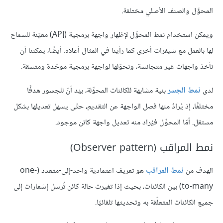
المحوَّل والصنف الأصلي مختلفة.
ويمكن استخدام نمط المحوِّل لإظهار واجهة برمجية (
API
) معيّنة للسماح
لها بالعمل مع شيفرات أخرى كما رأينا في المثال أعلاه. أيضًا، يمكننا أن
نأخذ واجهات غير متجانسة، ونحوّلها لواجهة برمجية موحّدة ومتسقة.
لدى
نمط الجسر
بنية مشابهة للكائنات المحوِّلة، بيْد أنّ للجسور هدفًا
مختلفًا، إذ يُرادُ منها فصل الواجهة عن التقديم، حتّى يسهل تعديلها بشكل
مستقل. أمّا المحوِّل فيُراد منه تعديل واجهة كائن موجود.
نمط المراقب (Observer pattern)
الهدف من
نمط المراقب
هو تعريف اعتمادية واحد-إلى-متعدد (one-
to-many) بين الكائنات، بحيث إذا تغيرت حالة كائن تُرسل إشعارات إلى
جميع الكائنات المتعلّقة به وتحديثها تلقائيًا.