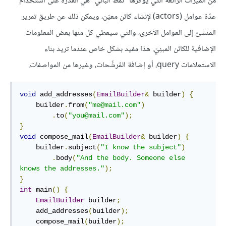
من الميزات الرائعة التي يوفّرها "نمط الباني" هي القدرةُ على استخدام
عدّة عوامل (actors) لإنشاء كائن معيّن، ويمكن ذلك عن طريق تمرير
المنشئ إلى العوامل الأخرى، والتي سيعطي كل منها بعض المعلومات
الإضافية للكائن المبنِيّ. هذا مفيد بشكل خاص عندما تريد بناء
الاستعلامات query، أو إضافة المُرشِّحات، وغيرها من المواصفات.
void
 add_addresses
(
EmailBuilder
&
 builder
)
{
    builder
.
from
(
"me@mail.com"
)
.
to
(
"you@mail.com"
);
}
void
 compose_mail
(
EmailBuilder
&
 builder
)
{
    builder
.
subject
(
"I know the subject"
)
.
body
(
"And the body. Someone else 
knows the addresses."
);
}
int
 main
()
{
EmailBuilder
 builder
;
    add_addresses
(
builder
);
    compose_mail
(
builder
);