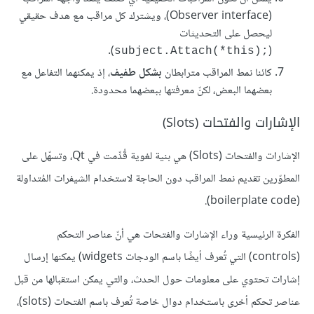
(Observer interface)، ويشترك كل مراقب مع هدف حقيقي
ليحصل على التحديثات
).
(
‎subject.Attach(*this);‎
كائنا نمط المراقب مترابطان
بشكل طفيف
، إذ يمكنهما التفاعل مع
بعضهما البعض، لكنّ معرفتها ببعضهما محدودة.
الإشارات والفتحات (Slots)
الإشارات والفتحات (Slots) هي بنية لغوية قُدِّمت في Qt، وتسهّل على
المطوّرين تقديم نمط المراقب دون الحاجة لاستخدام الشيفرات المُتداولة
(boilerplate code).
الفكرة الرئيسية وراء الإشارات والفتحات هي أنّ عناصر التحكم
(controls) التي تُعرف أيضًا باسم الودجات widgets) يمكنها إرسال
إشارات تحتوي على معلومات حول الحدث، والتي يمكن استقبالها من قبل
عناصر تحكم أخرى باستخدام دوال خاصة تُعرف باسم الفتحات (slots)،