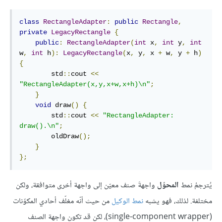
class
RectangleAdapter
:
public
Rectangle
,
private
LegacyRectangle
{
public
:
RectangleAdapter
(
int
 x
,
int
 y
,
int
w
,
int
 h
):
LegacyRectangle
(
x
,
 y
,
 x 
+
 w
,
 y 
+
 h
)
{
        std
::
cout 
<<
"RectangleAdapter(x,y,x+w,x+h)\n"
;
}
void
 draw
()
{
        std
::
cout 
<<
"RectangleAdapter: 
draw().\n"
;
        oldDraw
();
}
};
يُترجمُ نمط
المحوِّل
واجهةَ صنف معيّن إلى واجهة أخرى متوافقة، ولكن
مختلفة. لذلك، فهو يشبه
نمط الوكيل
من حيث أنّه مغلّف أحادي المكوّنات
(single-component wrapper)، لكن قد تكون واجهة الصنف