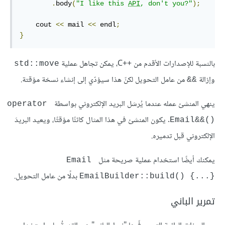
.
body
(
"I like this 
API
, don't you?"
);
    cout 
<<
 mail 
<<
 endl
;
}
بالنسبة للإصدارات الأقدم من C++‎، يمكن تجاهل عملية
‎std::move‎
وإزالة
من عامل التحويل لكنّ هذا سيؤدّي إلى إنشاء نسخة مؤقتة.
&&
ينهي المنشئ عمله عندما يُرسَل البريد الإلكتروني بواسطة
‎operator 
. يكون المنشئ في هذا المثال كائنًا مؤقتًا، ويعيد البريدَ
Email&&()‎
الإلكتروني قبل تدميره.
يمكنك أيضًا استخدام عملية صريحة مثل
‎Email 
بدلًا من عامل التحويل.
EmailBuilder::build() {...}‎
تمرير الباني