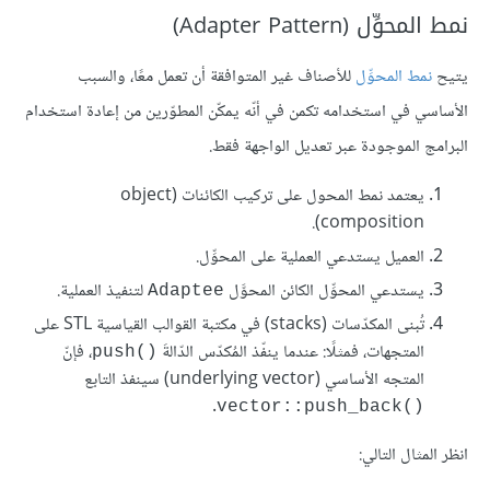
نمط المحوِّل (Adapter Pattern)
يتيح
نمط المحوِّل
للأصناف غير المتوافقة أن تعمل معًا، والسبب
الأساسي في استخدامه تكمن في أنّه يمكّن المطوّرين من إعادة استخدام
البرامج الموجودة عبر تعديل الواجهة فقط.
يعتمد نمط المحول على تركيب الكائنات (object
composition).
العميل يستدعي العملية على المحوِّل.
يستدعي المحوِّل الكائن المحوَّل
لتنفيذ العملية.
Adaptee
تُبنى المكدّسات (stacks) في مكتبة القوالب القياسية STL على
المتجهات، فمثلًا: عندما ينفّذ المُكدّس الدّالةَ
، فإنّ
push()‎
المتجه الأساسي (underlying vector) سينفذ التابع
.
vector::push_back()‎
انظر المثال التالي: