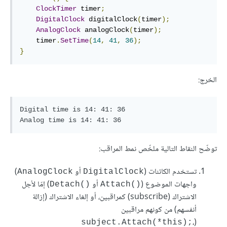
ClockTimer
 timer
;
DigitalClock
 digitalClock
(
timer
);
AnalogClock
 analogClock
(
timer
);
    timer
.
SetTime
(
14
,
41
,
36
);
}
الخرج:
Digital time is 14: 41: 36

توضّح النقاط التالية ملخّص نمط المراقب:
تستخدم الكائنات (
أو
)
‎AnalogClock‎
‎DigitalClock‎
واجهات الموضوع (
أو
) إمّا لأجل
‎Detach()‎
‎Attach()‎
الاشتراك (subscribe) كمراقبين، أو إلغاء الاشتراك (إزالة
أنفسهم) من كونهم مراقبين
،
(
‎subject.Attach(*this);‎