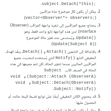
.
‎subject.Detach(*this);‎
يمكن أن يكون لكل موضوع عدّة مراقبين
).
(
‎vector<Observer*> observers;‎
يحتاج جميع المراقبين إلى تنفيذ واجهة المراقب (Observer
interface). لدى هذه الواجهة تابع واحد فقط، وهو
، ويُستدعى عند تغيّر حالة الموضوع
‎Update()‎
)
(
‎Update(Subject &)‎
بالإضافة إلى التابعين
و
، ينفِّذ الهدف
‎Detach()‎
‎Attach()‎
الحقيقي التابعَ
الذي يُستخدم لتحديث جميع
‎Notify()‎
المراقبين الحاليين عندما تتغيّر الحالة، لكن تتم جميعها في هذه
الحالة في الصنف الأب،
Subject 
و
‎void 
(Subject::Attach (Observer&)‎
و
void 
Subject::Detach(Observer&)‎
.
Subject::Notify()‎
قد يحتوي الكائن الحقيقي أيضًا على توابع لضبط قيمة حالته، أو
الحصول عليها.
يمكن أن تكون المراقبات الحقيقية أيّ صنف ينفذ واجهة المراقب