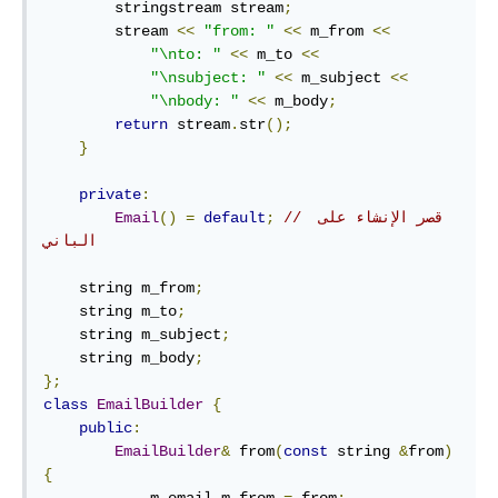
        stringstream stream
;
        stream 
<<
"from: "
<<
 m_from 
<<
"\nto: "
<<
 m_to 
<<
"\nsubject: "
<<
 m_subject 
<<
"\nbody: "
<<
 m_body
;
return
 stream
.
str
();
}
private
:
// قصر الإنشاء على 
;
default
=
()
Email
الباني
    string m_from
;
    string m_to
;
    string m_subject
;
    string m_body
;
};
class
EmailBuilder
{
public
:
EmailBuilder
&
 from
(
const
 string 
&
from
)
{
            m_email
.
m_from 
=
 from
;