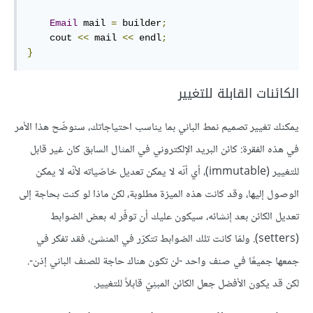
Email
 mail 
=
 builder
;
    cout 
<<
 mail 
<<
 endl
;
}
الكائنات القابلة للتغيير
يمكنك تغيير تصميم نمط الباني بما يناسب احتياجاتك، سنوضّح هذا الأمر
في هذه الفقرة: كائن البريد الإلكتروني في المثال السابق كان غير قابل
للتغيير (immutable)، أي أنّه لا يمكن تعديل خاصّياته لأنّه لا يمكن
الوصول إليها، وقد كانت هذه الميزة مطلوبة، لكن ماذا لو كنت بحاجة إلى
تعديل الكائن بعد إنشائه، سيكون عليك أن توفّر له بعض الضوابط
(setters). ولمّا كانت تلك الضوابط تتكرّر في المنشئ، فقد تفكر في
جمعها جميعًا في صنف واحد -لن تكون هناك حاجة للصنف الباني إذن-.
لكن قد يكون الأفضل جعل الكائن المبنِيّ قابلاً للتغيير.