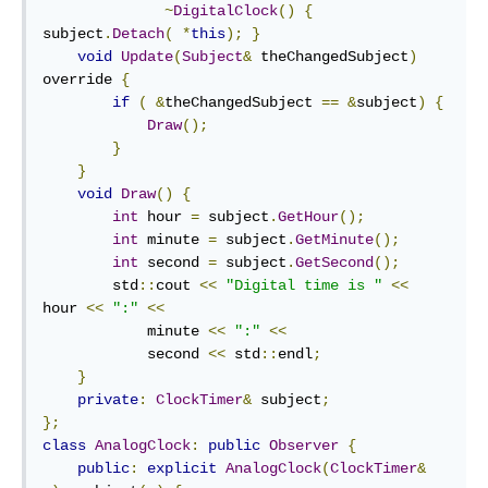
~
DigitalClock
()
{
subject
.
Detach
(
*
this
);
}
void
Update
(
Subject
&
 theChangedSubject
)
override 
{
if
(
&
theChangedSubject 
==
&
subject
)
{
Draw
();
}
}
void
Draw
()
{
int
 hour 
=
 subject
.
GetHour
();
int
 minute 
=
 subject
.
GetMinute
();
int
 second 
=
 subject
.
GetSecond
();
        std
::
cout 
<<
"Digital time is "
<<
hour 
<<
":"
<<
            minute 
<<
":"
<<
            second 
<<
 std
::
endl
;
}
private
:
ClockTimer
&
 subject
;
};
class
AnalogClock
:
public
Observer
{
public
:
explicit
AnalogClock
(
ClockTimer
&