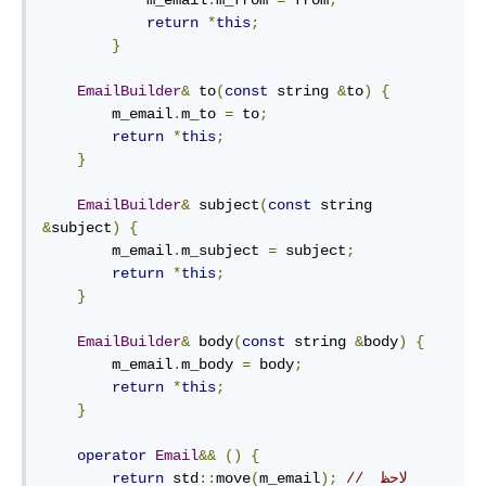
return
*
this
;
}
EmailBuilder
&
 to
(
const
 string 
&
to
)
{
        m_email
.
m_to 
=
 to
;
return
*
this
;
}
EmailBuilder
&
 subject
(
const
 string 
&
subject
)
{
        m_email
.
m_subject 
=
 subject
;
return
*
this
;
}
EmailBuilder
&
 body
(
const
 string 
&
body
)
{
        m_email
.
m_body 
=
 body
;
return
*
this
;
}
operator
Email
&&
()
{
// لاحظ 
);
m_email
(
move
::
 std
return