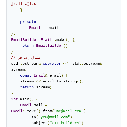
عمليّة النقل
}
private
:
Email
 m_email
;
};
EmailBuilder
Email
::
make
()
{
return
EmailBuilder
();
}
// مثال إضافي
std
::
ostream
&
operator
<<
(
std
::
ostream
&
stream
,
const
Email
&
 email
)
{
    stream 
<<
 email
.
to_string
();
return
 stream
;
}
int
 main
()
{
Email
 mail 
=
Email
::
make
().
from
(
"me@mail.com"
)
.
to
(
"you@mail.com"
)
.
subject
(
"C++ builders"
)