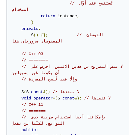
// تُستنسخ عند أوّل 
استخدام
return
 instance
;
}
private
:
// القوسان 
{};
()
        S
المعقوصان ضروريان هنا
// C++ 03
// ========
// لا تنس التصريح عن هذين الاثنين، احرص على 
أن يكونا غير مقبولين
// وإلّا فقد تُنسخ المفردة
// لا تنفذها
&);
const
S 
(
    S
// لا تنفذها
&);
const
S 
=(
operator
void
// C++ 11
// =======
// بإمكاننا أيضا استخدام طريقة حذف 
التوابع، لكنّنا لن نفعل
public
: