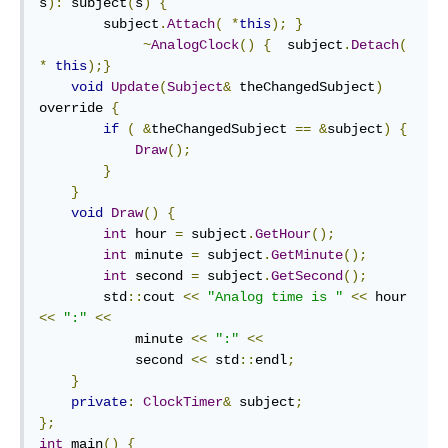
s
):
 subject
(
s
)
{
        subject
.
Attach
(
*
this
);
}
~
AnalogClock
()
{
  subject
.
Detach
(
*
this
);}
void
Update
(
Subject
&
 theChangedSubject
)
override 
{
if
(
&
theChangedSubject 
==
&
subject
)
{
Draw
();
}
}
void
Draw
()
{
int
 hour 
=
 subject
.
GetHour
();
int
 minute 
=
 subject
.
GetMinute
();
int
 second 
=
 subject
.
GetSecond
();
        std
::
cout 
<<
"Analog time is "
<<
 hour 
<<
":"
<<
            minute 
<<
":"
<<
            second 
<<
 std
::
endl
;
}
private
:
ClockTimer
&
 subject
;
};
int
 main
()
{