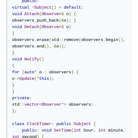
public
:
virtual
~
Subject
()
=
default
;
void
Attach
(
Observer
&
 o
)
{
observers
.
push_back
(&
o
);
}
void
Detach
(
Observer
&
 o
)
{
observers
.
erase
(
std
::
remove
(
observers
.
begin
(),
observers
.
end
(),
&
o
));
}
void
Notify
()
{
for
(
auto
*
 o 
:
 observers
)
{
o
->
Update
(*
this
);
}
}
private
:
std
::
vector
<
Observer
*>
 observers
;
};
class
ClockTimer
:
public
Subject
{
public
:
void
SetTime
(
int
 hour
,
int
 minute
,
int
 second
)
{