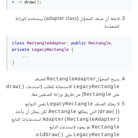
r 
->
 draw
();
لاحظ أنّ صنف المحوِّل (adapter class) يستخدم الوراثة
المتعدّدة.
class
RectangleAdapter
:
public
Rectangle
,
private
LegacyRectangle
{
...
}
يتيح المحوِّل
للصنف
‎RectangleAdapter‎
الاستجابة للطلب (استدعاء
‎draw()‎
‎LegacyRectangle‎
على
) عن طريق وراثة الصنفين معًا.
‎Rectangle‎
لا يملك الصنف
نفس التوابع
‎LegacyRectangle‎
(
) التي يملكها
، لكن يمكن أن يأخذ
‎Rectangle‎
‎draw()‎
استدعاءات التابعِ
Adapter(RectangleAdapter)‎
ثمّ يعود لاستدعاء التابع
‎Rectangle‎
على
.
‎oldDraw()‎
‎LegacyRectangle‎