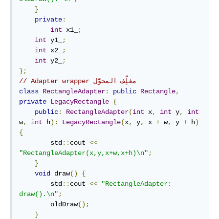
}
private
:
int
 x1_
;
int
 y1_
;
int
 x2_
;
int
 y2_
;
};
// Adapter wrapper مغلِّف المحوَّل
class
RectangleAdapter
:
public
Rectangle
,
private
LegacyRectangle
{
public
:
RectangleAdapter
(
int
 x
,
int
 y
,
int
w
,
int
 h
):
LegacyRectangle
(
x
,
 y
,
 x 
+
 w
,
 y 
+
 h
)
{
        std
::
cout 
<<
"RectangleAdapter(x,y,x+w,x+h)\n"
;
}
void
 draw
()
{
        std
::
cout 
<<
"RectangleAdapter: 
draw().\n"
;
        oldDraw
();
}