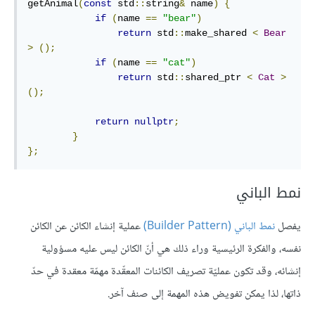
getAnimal
(
const
 std
::
string
&
 name
)
{
if
(
name 
==
"bear"
)
return
 std
::
make_shared 
<
Bear
>
();
if
(
name 
==
"cat"
)
return
 std
::
shared_ptr 
<
Cat
>
();
return
nullptr
;
}
};
نمط الباني
يفصل
نمط الباني (Builder Pattern)
عملية إنشاء الكائن عن الكائن
نفسه، والفكرة الرئيسية وراء ذلك هي أنّ الكائن ليس عليه مسؤولية
إنشائه، وقد تكون عمليّة تصريف الكائنات المعقّدة مهمّة معقدة في حدّ
ذاتها، لذا يمكن تفويض هذه المهمة إلى صنف آخر.