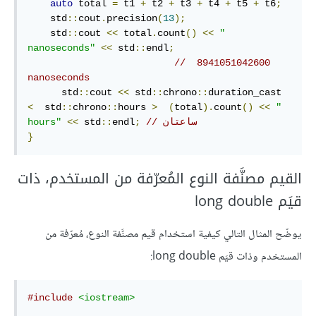
auto
 total 
=
 t1 
+
 t2 
+
 t3 
+
 t4 
+
 t5 
+
 t6
;
    std
::
cout
.
precision
(
13
);
    std
::
cout 
<<
 total
.
count
()
<<
" 
nanoseconds"
<<
 std
::
endl
;
//  8941051042600 
nanoseconds
      std
::
cout 
<<
 std
::
chrono
::
duration_cast  
<
  std
::
chrono
::
hours 
>
(
total
).
count
()
<<
" 
// ساعتان
;
endl
::
 std
<<
hours"
}
القيم مصنَّفة النوع المُعرّفة من المستخدم، ذات
قيَم long double
يوضّح المثال التالي كيفية استخدام قيم مصنَّفة النوع، مُعرّفة من
المستخدم وذات قيَم long double:
#include
<iostream>