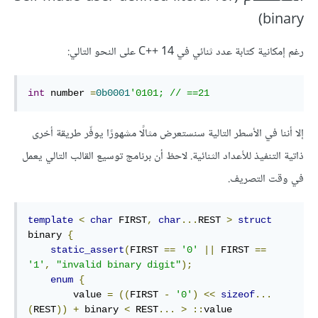
binary)
رغم إمكانية كتابة عدد ثنائي في C++‎ 14 على النحو التالي:
int
 number 
=
0b0001
'0101; // ==21
إلا أننا في الأسطر التالية سنستعرض مثالًا مشهورًا يوفّر طريقة أخرى
ذاتية التنفيذ للأعداد الثنائية. لاحظ أن برنامج توسيع القالب التالي يعمل
في وقت التصريف.
template
<
char
 FIRST
,
char
...
REST 
>
struct
binary 
{
static_assert
(
FIRST 
==
'0'
||
 FIRST 
==
'1'
,
"invalid binary digit"
);
enum
{
        value 
=
((
FIRST 
-
'0'
)
<<
sizeof
...
(
REST
))
+
 binary 
<
 REST
...
>
::
value
