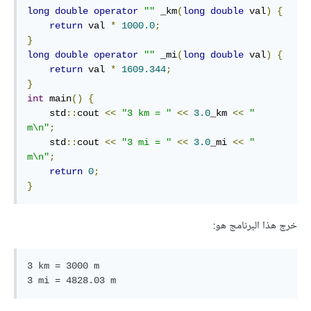
long
double
operator
""
 _km
(
long
double
 val
)
{
return
 val 
*
1000.0
;
}
long
double
operator
""
 _mi
(
long
double
 val
)
{
return
 val 
*
1609.344
;
}
int
 main
()
{
    std
::
cout 
<<
"3 km = "
<<
3.0
_km 
<<
" 
m\n"
;
    std
::
cout 
<<
"3 mi = "
<<
3.0
_mi 
<<
" 
m\n"
;
return
0
;
}
خرج هذا البرنامج هو:
3 km = 3000 m
