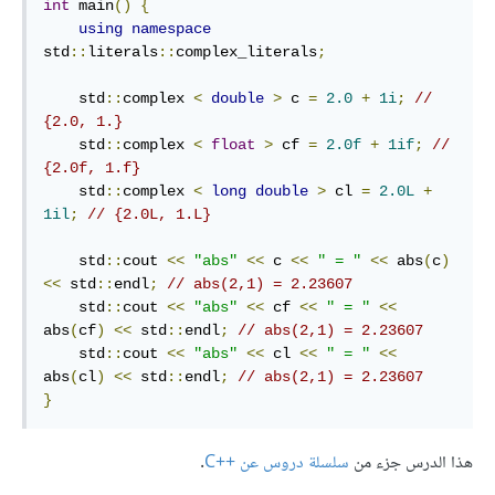
int
 main
()
{
using
namespace
std
::
literals
::
complex_literals
;
    std
::
complex 
<
double
>
 c 
=
2.0
+
1i
;
// 
{2.0, 1.}
    std
::
complex 
<
float
>
 cf 
=
2.0f
+
1if
;
// 
{2.0f, 1.f}
    std
::
complex 
<
long
double
>
 cl 
=
2.0L
+
1il
;
// {2.0L, 1.L}
    std
::
cout 
<<
"abs"
<<
 c 
<<
" = "
<<
 abs
(
c
)
<<
 std
::
endl
;
// abs(2,1) = 2.23607
    std
::
cout 
<<
"abs"
<<
 cf 
<<
" = "
<<
abs
(
cf
)
<<
 std
::
endl
;
// abs(2,1) = 2.23607
    std
::
cout 
<<
"abs"
<<
 cl 
<<
" = "
<<
abs
(
cl
)
<<
 std
::
endl
;
// abs(2,1) = 2.23607
}
هذا الدرس جزء من
سلسلة دروس عن C++‎
.