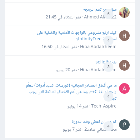
سؤال عن تعلم البرمجه
5
Ahmed Alhafiz2 · نشر
الثلاثاء في 21:45
كيف ارفع مشروعي بالواجهات الأمامية والخلفية على
استضافة InfinityFree؟
4
Hiba Abdalrheem · نشر
الثلاثاء في 16:50
لغة solidity
3
Hiba Abdalrheem · نشر
20 يوليو
ما هي أفضل المصادر المجانية (كورسات، كتب، أدوات) لتعلّم
واحترام لغة C++، وما هي أهم الأخطاء الشائعة التي يجب
4
تجنبها؟
Tech_Aspire · نشر
14 يوليو
كم علي ان اعطي وقت للدورة
4
محمد سداتي صامد2 · نشر
7 يوليو