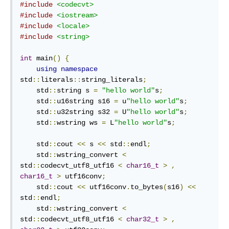
#include
<codecvt>
#include
<iostream>
#include
<locale>
#include
<string>
int
 main
()
{
using
namespace
std
::
literals
::
string_literals
;
    std
::
string s 
=
"hello world"
s
;
    std
::
u16string s16 
=
 u
"hello world"
s
;
    std
::
u32string s32 
=
 U
"hello world"
s
;
    std
::
wstring ws 
=
 L
"hello world"
s
;
    std
::
cout 
<<
 s 
<<
 std
::
endl
;
    std
::
wstring_convert 
<
std
::
codecvt_utf8_utf16 
<
char16_t
>
,
char16_t
>
 utf16conv
;
    std
::
cout 
<<
 utf16conv
.
to_bytes
(
s16
)
<<
std
::
endl
;
    std
::
wstring_convert 
<
std
::
codecvt_utf8_utf16 
<
char32_t
>
,