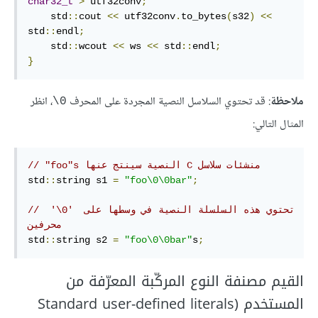
char32_t
>
 utf32conv
;
    std
::
cout 
<<
 utf32conv
.
to_bytes
(
s32
)
<<
std
::
endl
;
    std
::
wcout 
<<
 ws 
<<
 std
::
endl
;
}
ملاحظة
: قد تحتوي السلاسل النصية المجردة على المحرف
، انظر
‎\0‎
المثال التالي:
// "foo"s النصية سينتج عنها C منشئات سلاسل
std
::
string s1 
=
"foo\0\0bar"
;
//  '\0' تحتوي هذه السلسلة النصية في وسطها على 
محرفين 
std
::
string s2 
=
"foo\0\0bar"
s
;
القيم مصنفة النوع المركّبة المعرّفة من
المستخدم (Standard user-deﬁned literals