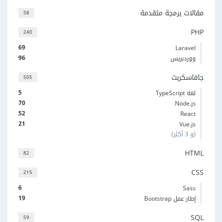
مقالات برمجة متقدمة
58
PHP
240
69
Laravel
96
ووردبريس
جافاسكربت
505
5
لغة TypeScript
70
Node.js
52
React
21
Vue.js
(و 3 أكثر)
HTML
82
CSS
215
6
Sass
19
إطار عمل Bootstrap
SQL
59