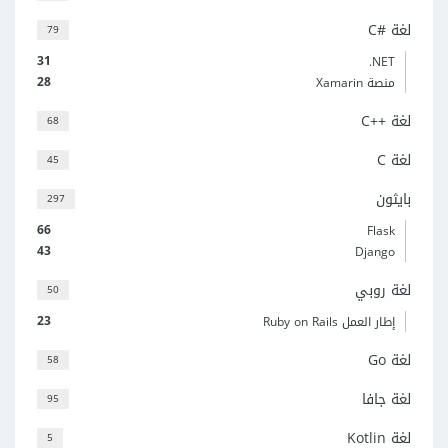
لغة C#‎
79
31
‎.NET
28
منصة Xamarin
لغة C++‎
68
لغة C
45
بايثون
297
66
Flask
43
Django
لغة روبي
50
23
إطار العمل Ruby on Rails
لغة Go
58
لغة جافا
95
لغة Kotlin
5