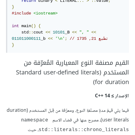
return
 binary 
<
 LITERAL
...
>
::
value
;
}
#include
<iostream>
int
 main
()
{
    std
::
cout 
<<
10101
_B 
<<
", "
<<
// تطبع 21, 1735
;
'\n'
<<
_b 
011011000111
}
القيم مصنفة النوع المعيارية المُعرّفة من
المستخدم (Standard user-deﬁned literals
for duration)
الإصدار ≥ C++‎ 14
فيما يلي قيمُ مدةٍ مصنَّفةِ النوع، ومعرَّفة من قِبل المستخدم (duration
user literals)، مصرح عنها في فضاء الاسم
namespace 
، حيث
std::literals::chrono_literals