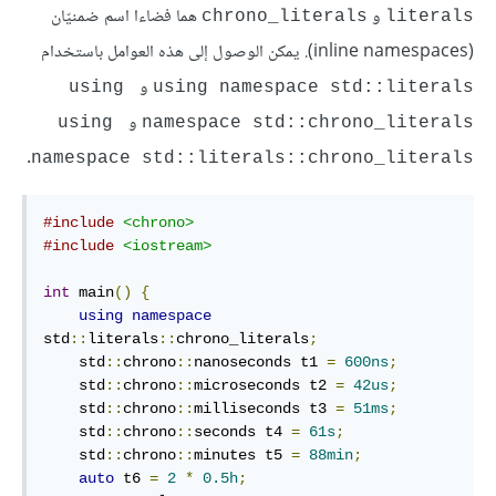
و
هما فضاءا اسم ضمنيّان
‎chrono_literals‎
‎literals‎
(inline namespaces). يمكن الوصول إلى هذه العوامل باستخدام
و
using 
using namespace std::literals
و
using 
namespace std::chrono_literals
.
namespace std::literals::chrono_literals
#include
<chrono>
#include
<iostream>
int
 main
()
{
using
namespace
std
::
literals
::
chrono_literals
;
    std
::
chrono
::
nanoseconds t1 
=
600ns
;
    std
::
chrono
::
microseconds t2 
=
42us
;
    std
::
chrono
::
milliseconds t3 
=
51ms
;
    std
::
chrono
::
seconds t4 
=
61s
;
    std
::
chrono
::
minutes t5 
=
88min
;
auto
 t6 
=
2
*
0.5h
;