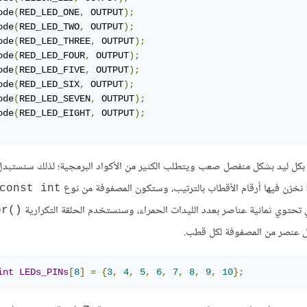
ode
(
RED_LED_ONE
,
 OUTPUT
);
ode
(
RED_LED_TWO
,
 OUTPUT
);
ode
(
RED_LED_THREE
,
 OUTPUT
);
ode
(
RED_LED_FOUR
,
 OUTPUT
);
ode
(
RED_LED_FIVE
,
 OUTPUT
);
ode
(
RED_LED_SIX
,
 OUTPUT
);
ode
(
RED_LED_SEVEN
,
 OUTPUT
);
ode
(
RED_LED_EIGHT
,
 OUTPUT
);
اص بكل ليد بشكل منفصل صعب ويتطلب الكثير من الأكواد البرمجية؛ لذلك سنستبد
نخزن فيها أرقام الأقطاب بالترتيب، وستكون المصفوفة من نوع
const int
ي تحتوي ثمانية عناصر بعدد الليدات الحمراء، وسنستخدم الحلقة التكرارية
()for
كل عنصر من المصفوفة لكل قطب.
int
LEDs_PINs
[
8
]
=
{
3
,
4
,
5
,
6
,
7
,
8
,
9
,
10
};