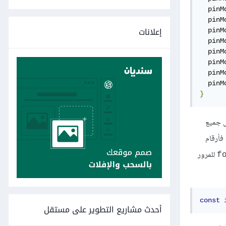
  pinM
  pinM
إعلانات
  pinM
  pinM
  pinM
  pinM
  pinM
  pinM
}
ل جميع
فأرقام
للمرور
const
أحدث مشاريع التطوير على مستقل