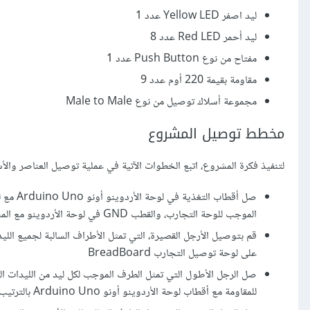
ليد اصفر Yellow LED عدد 1
ليد أحمر Red LED عدد 8
مفتاح من نوع Push Button عدد 1
مقاومة بقيمة 220 أوم عدد 9
مجموعة أسلاك توصيل من نوع Male to Male
مخطط توصيل المشروع
لتنفيذ فكرة المشروع، اتبع الخطوات الآتية في عملية توصيل العناصر والأسلاك مع
الموجب للوحة التجارب، والقطب GND في لوحة الأردوينو مع المسرى السالب للوحة التجارب من خلال أسلاك التوصيل.
على لوحة توصيل التجارب BreadBoard
للمقاومة مع أقطاب لوحة الأردوينو أونو Arduino Uno بالترتيب بدءًا من القطب رقم 3 لمقاومة الليد الأول وحتى القطب رقم 9 لمقاومة الليد الثامن