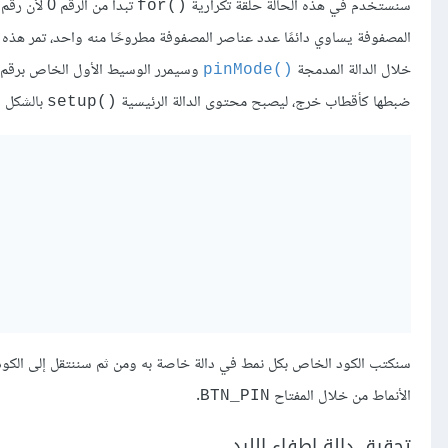
سنستخدم في هذه الحالة حلقة تكرارية
()for
المصفوفة يساوي دائمًا عدد عناصر المصفوفة مطروحًا منه واحد، تمر هذه 
خلال الدالة المدمجة
وسيمرر الوسيط الأول الخاص برقم ال
()pinMode
ضبطها كأقطاب خرج، ليصبح محتوى الدالة الرئيسية
بالشكل ال
()setup
سنكتب الكود الخاص بكل نمط في دالة خاصة به ومن ثم سننتقل إلى الكود ا
الأنماط من خلال المفتاح
.
BTN_PIN
تحقيق دالة إطفاء الليد