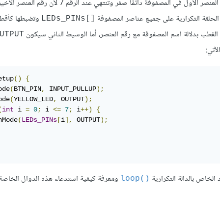
تبدأ من الرقم 0 لأن رقم العنصر الأول في المصفوفة دائمًا صفر وتنتهي عند الرقم 7 لأن رق
الحلقة التكرارية على جميع عناصر المصفوفة
وتضبطها كأقط
[]LEDs_PINs
قطب بدلالة اسم المصفوفة مع رقم العنصر، أما الوسيط الثاني سيكون
UTPUT
آتي:
etup
()
{
ode
(
BTN_PIN
,
 INPUT_PULLUP
);
ode
(
YELLOW_LED
,
 OUTPUT
);
(
int
 i 
=
0
;
 i 
<=
7
;
 i
++)
{
nMode
(
LEDs_PINs
[
i
],
 OUTPUT
);
لخاص بالدالة التكرارية
ومعرفة كيفية استدعاء هذه الدوال الخاصة 
()loop