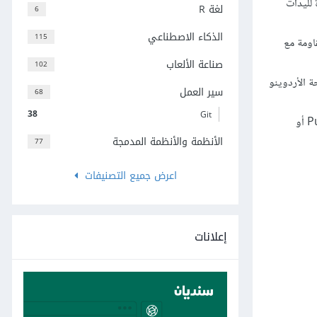
مع إحدى الأرجل القصيرة لليدات
لغة R
6
الذكاء الاصطناعي
115
جل الأخرى للمقاومة مع
صناعة الألعاب
102
سرى السالب للوحة التجارب ثم صل الطرف الثاني للمفتاح مع القطب رقم 2 في لوحة الأردوينو
سير العمل
68
38
Git
سنفعّل مقاومة الرفع الداخلية للقطب رقم 2 في المتحكم الموجود في لوحة الأردوينو Arduino برمجيًا لذلك لا داعي لتوصيل مقاومة رفع Pull-Up أو
الأنظمة والأنظمة المدمجة
77
اعرض جميع التصنيفات
إعلانات