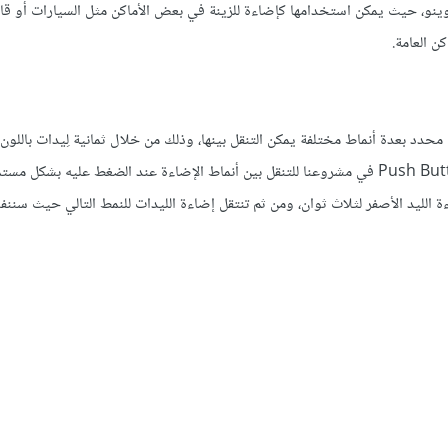
وينو، حيث يمكن استخدامها كإضاءة للزينة في بعض الأماكن مثل السيارات أو قا
ن العامة.
ليدات LEDs كي تضيء وفق تسلسل محدد بعدة أنماط مختلفة يمكن التنقل بينها، وذلك من خلال ثمانية لِيدات باللو
إضافة لليد واحد باللون الأصفر كما سنستخدم مفتاح الضغط اللحظي Push Button في مشروعنا للتنقل بين أنماط الإضاءة عند الضغط عليه ب
ة الليد الأصفر لثلاث ثوان، ومن ثم تنتقل إضاءة الليدات للنمط التالي حيث سنن