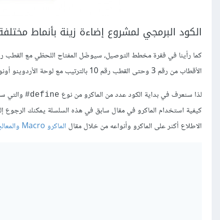
الكود البرمجي لمشروع إضاءة زينة بأنماط مختلفة
الأقطاب من رقم 3 وحتى القطب رقم 10 بالترتيب مع لوحة الأردوينو أونو Arduino Uno .
لذا سنعرف في بداية الكود عدد من الماكرو من نوع
والتي ستخ
define#
كيفية استخدام الماكرو في مقال سابق في هذه السلسلة يمكنك الرجوع إ
الاطلاع أكثر على الماكرو وأنواعه من خلال مقال
الماكرو Macro والمعالج المسبق Preprocessor في لغة سي C