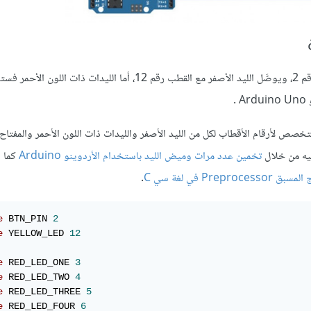
كما رأينا في فقرة مخطط التوصيل، سيوصَّل المفتاح اللحظي مع القطب رقم 2، ويوصَّل الليد الأصفر مع القطب رقم 12، أما الليدات
صص لأرقام الأقطاب لكل من الليد الأصفر والليدات ذات اللون الأحمر والمفتاح
ليه من خلال
تخمين عدد مرات وميض الليد باستخدام الأردوينو Arduino
كما 
.
e
 BTN_PIN 
2
e
 YELLOW_LED 
12
e
 RED_LED_ONE 
3
e
 RED_LED_TWO 
4
e
 RED_LED_THREE 
5
e
 RED_LED_FOUR 
6