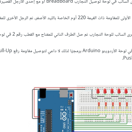
صل الرجل القصيرة التي تمثل الطرف السالب لليد الأصفر مع المسرى السالب في لوحة توصيل التجارب BreadBoard أو 
صل الرجل الأطول التي تمثل الطرف الموجب لليد الأصفر مع الرجل الأولى للمقاومة ذات القيمة 220 أوم الخاصة بالليد الأصفر، ثم الر
صل الطرف الأول لمفتاح الضغط اللحظي Push Button مع الم