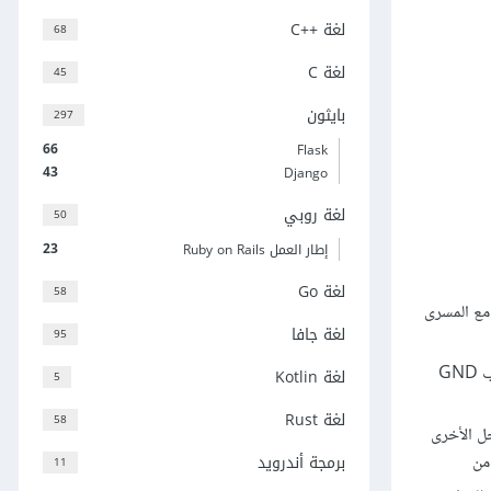
لغة C++‎
68
لغة C
45
بايثون
297
66
Flask
43
Django
لغة روبي
50
23
إطار العمل Ruby on Rails
لغة Go
58
 إذ يوصل القطب 5v في لوحة الأردوينو مع المسرى
لغة جافا
95
قم بتوصيل الأرجل القصيرة، التي تمثل الأطراف السالبة لجميع الليدات، معًا في نقطة مشتركة، ثم اربط الرجل القصيرة لإحدى الليدات بالمسرى السالب GND
لغة Kotlin
5
لغة Rust
58
 الخاصة بكل ليد، وصل الرجل الأخرى
برمجة أندرويد
11