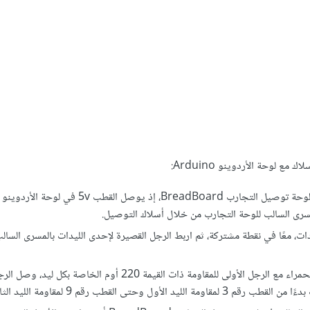
 لوحة الأردوينو Arduino:
صل أقطاب التغذية في لوحة الأردوينو أونو Arduino Uno مع لوحة توصيل التجارب BreadBoard،
صل الرجل الأطول التي تمثل الطرف الموجب لكل ليد من الليدات الحمراء مع الرجل الأولى للمقاومة ذات القيمة 220 أوم