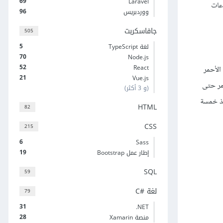
69
Laravel
عات
96
ووردبريس
جافاسكربت
505
5
لغة TypeScript
70
Node.js
52
React
ن الأحمر
21
Vue.js
شكل مستمر حتى
(و 3 أكثر)
فذ خمسة
HTML
82
CSS
215
6
Sass
19
إطار عمل Bootstrap
SQL
59
لغة C#‎
79
31
‎.NET
28
منصة Xamarin