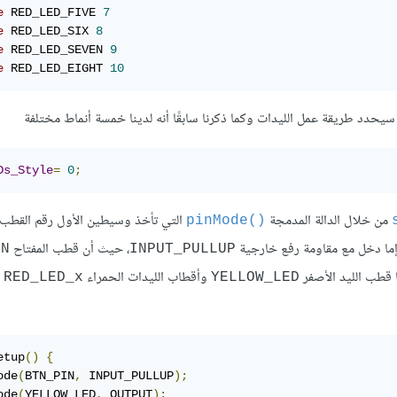
e
 RED_LED_FIVE 
7
e
 RED_LED_SIX 
8
e
 RED_LED_SEVEN 
9
e
 RED_LED_EIGHT 
10
حدد طريقة عمل الليدات وكما ذكرنا سابقًا أنه لدينا خمسة أنماط مختلفة
Ds_Style
=
0
;
من خلال الدالة المدمجة
التي تأخذ وسيطين الأول رقم القطب ا
()pinMode
ما دخل مع مقاومة رفع خارجية
، حيث أن قطب المفتاح
IN
INPUT_PULLUP
 قطب الليد الأصفر
وأقطاب الليدات الحمراء
س
RED_LED_x
YELLOW_LED
etup
()
{
ode
(
BTN_PIN
,
 INPUT_PULLUP
);
ode
(
YELLOW_LED
,
 OUTPUT
);