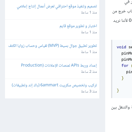
م العنصر الأخير في
تصميم وتنفيذ موقع احترافي لعرض أعمال إنتاج إعلامي
اب خرج من
منذ 1 ساعة
لأننا نريد
O
اختبار و تطوير موقع قايم
منذ 1 ساعة
تطوير تطبيق جوال بسيط (MVP) لقياس وحساب زوايا الكتف
void
 s
منذ 1 ساعة
  pinM
  pinM
إعداد وربط APIs لمنصات الإعلانات (Production 
for
Ready)
منذ 2 ساعة
    pi
}
تركيب وتخصيص سكريبت 6ammart (باك إند وتطبيقات) 
}
ورفعه على السيرفر والمتجر
منذ 3 ساعة
والتنقل بين