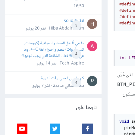
#defin
16:50
#defin
#defin
لغة solidity
#defin
3
Hiba Abdalrheem · نشر
20 يوليو
ما هي أفضل المصادر المجانية (كورسات،
كتب، أدوات) لتعلّم واحترام لغة C++، وما
4
هي أهم الأخطاء الشائعة التي يجب تجنبها؟
int
LE
Tech_Aspire · نشر
14 يوليو
لذي خُزّن
كم علي ان اعطي وقت للدورة
4
BTN_P
محمد سداتي صامد2 · نشر
7 يوليو
تكون
تابعنا على
void
 s
  pinM
  pinM