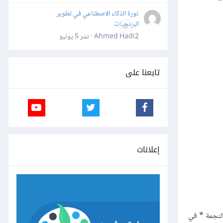
ثورة الذكاء الاصطناعي في تطوير
البرمجيات
0
Ahmed Hadi2 · نشر
5 يونيو
تابعنا على
إعلانات
wildcard  وذلك بكتابة رمز النجمة * في