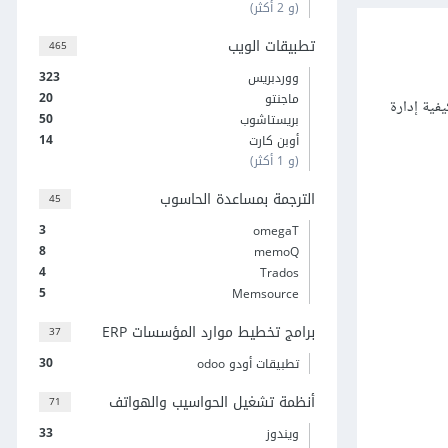
(و 2 أكثر)
تطبيقات الويب
465
323
ووردبريس
20
ماجنتو
فية إدارة
50
بريستاشوب
14
أوبن كارت
(و 1 أكثر)
الترجمة بمساعدة الحاسوب
45
3
omegaT
8
memoQ
4
Trados
5
Memsource
برامج تخطيط موارد المؤسسات ERP
37
30
تطبيقات أودو odoo
أنظمة تشغيل الحواسيب والهواتف
71
33
ويندوز