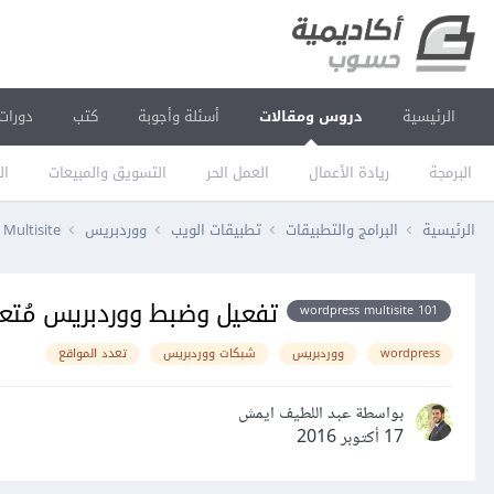
الرئيسية
دروس ومقالات
أسئلة وأجوبة
كتب
دورات
البرمجة
ريادة الأعمال
العمل الحر
التسويق والمبيعات
ال
الرئيسية
البرامج والتطبيقات
تطبيقات الويب
ووردبريس
Multisite
تفعيل وضبط ووردبريس مُتعدّ
wordpress multisite 101
wordpress
ووردبريس
شبكات ووردبريس
تعدد المواقع
بواسطة عبد اللطيف ايمش
17 أكتوبر 2016