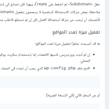
حقل «Subdomain» ثم اضغط على Create، وبهذا فلن تحتاج إلى إنشاء أيّة نطاقات فرعية يدويًا.
فأنصحك أن تبحث عن شركة استضافة أفضل، لكن إن لم تستطع فاطلب منهم 
تفعيل ميزة تعدد المواقع
ها قد أصبحتَ جاهزًا لتفعيل ميزة تعدد المواقع!
إن لم تُثبِّت ووردبريس، فثبتها كالمعتاد، إما باستخدام سكربت يو
المحلي.
افتح ملف
الذي يجب أن تجده في المجلد ال
wp-config.php
أو عن السطر الآتي (في النّسخة العربية):