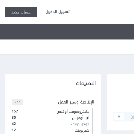
تسجيل الدخول
حساب جديد
التصنيفات
الإنتاجية وسير العمل
277
157
مايكروسوفت أوفيس
ن
0
30
ليبر أوفيس
42
جوجل درايف
12
شيربوينت