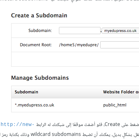
http://new-
كقيمة لذاك الحقل. بشكلٍ بديل، يمكنك أن تضبط subdomains