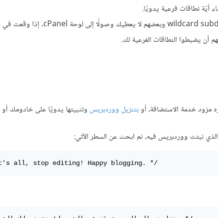
ملاحظة: بعض شركات الاستضافة الرخصية لا يسمحون بتفعيل wildcard subdomains وبعضهم ل
أن يضبطوا النطاقات الفرعية لك.
فره مزود خدمة الاستضافة، أو
بتنزيل ووردبريس
وتثبيتها يدويًا على خادومك أو 
ذي ثبتت ووردبريس فيه، ثم ابحث عن السطر الآتي:
t's all, stop editing! Happy blogging. */