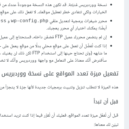
نسخة ووردبريس مُثبَّتة. قد تكون هذه النسخة موجودةً عندك من قبل
الخيارات ولكي تتفادى خطر تعطيل موقعك. لا تفعل ذلك على موقعٍ
محرر شيفرات برمجية لتعديل ملفَي
و
ess
wp-config.php
أيضًا؛ يمكنك اختيار أي محرر يعجبك.
إن لم يتضمن محررك عميل FTP مُضمَّن داخله، فستحتاج إلى عميل FTP خارجي ليسمح لك بتنزيل ورفع ملفاتك إلى موقعك، مثل برنامج
ما شابهه (ولن تحتاج حينها إلى استخدام FTP لكن ذلك لن يغنيك عن محرر الشيفرات).
سأفترض أنَّك معتادٌ على التعامل مع واجهة ووردبريس وأنَّك لا تخشى أن 
تفعيل ميزة تعدد المواقع على نسخة ووردبريس
هذه الميزة لا تتطلب تنزيل وتثبيت برمجيات جديدة لأنها جزءٌ لا يتجزأ من
قبل أن تبدأ
قبل أن تُفعِّل ميزة تعدد المواقع، فعليك أن تُقرِّر فيما إذا كنت تريد است
تبيّن لك معناها: