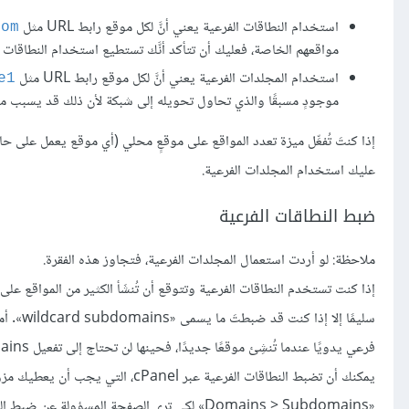
استخدام النطاقات الفرعية يعني أنَّ لكل موقع رابط URL مثل
com
مواقعهم الخاصة، فعليك أن تتأكد أنَّك تستطيع استخدام النطاقات
استخدام المجلدات الفرعية يعني أنَّ لكل موقع رابط URL مثل
e1
موجودٍ مسبقًا والذي تحاول تحويله إلى شبكة لأن ذلك قد يسبب مشاكل مع روابط URL الموج
إذا كنتَ تُفعِّل ميزة تعدد المواقع على موقعٍ محلي (أي موقع يعمل على ح
عليك استخدام المجلدات الفرعية.
ضبط النطاقات الفرعية
ملاحظة: لو أردت استعمال المجلدات الفرعية، فتجاوز هذه الفقرة.
إذا كنت تستخدم النطاقات الفرعية وتتوقع أن تُنشَأ الكثير من المواقع عل
سليمًا 
فرعي يدويًا عندما تُنشِئ موقعًا جديدًا، فحينها لن تحتاج إلى تفعيل wildcard subdomains.
«Domains > Subdomains» لكي ترى الصفحة المسؤولة عن ضبط النطاقات الفرعية. هذه لقطة شاشة لموقعٍ ضبطتُ فيه wildcard subdomains: