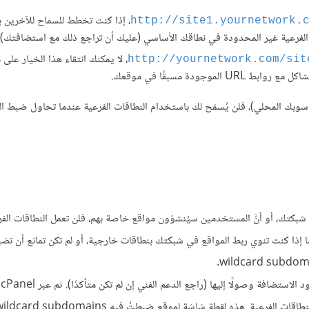
، إذا كنت تخطط للسماح للآخرين ب
http://site1.yournetwork.
 الفرعية غير المحدودة في نطاقك الأساسي (عليك أن تراجع ذلك مع استضافتك).
، لا يمكنك انتقاء هذا الخيار على 
http://yournetwork.com/sit
ودة مسبقًا في موقعك.
اسوبك المحلي)، فلن يُسمَح لك باستخدام النطاقات الفرعية عندما تحاول ضبط الش
ى شبكتك، أو أنَّ المستخدمين سيُنشؤون مواقع خاصة بهم، فلن تعمل النطاقات الفرع
إلا إذا كنت قد ضبطتَ ما يسمى «wildcard subdomains». أما إذا كنت تنوي ربط المواقع في شبكتك بنطاقات خارجية، أو لم تكن تمان
يمك