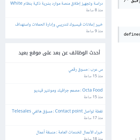
دراسة وتجهيز إطلاق منصة موارد بشرية ذكية بنظام White 
Label وإعادة البيع
منذ 8 ساعة
خبير إعلانات فيسبوك لتدريبي وإدارة الحملات واستهداف 
الجمهور بدقة
منذ 9 ساعة
define
أحدث الوظائف عن بعد على موقع بعيد
س عرب : مسوق رقمي
منذ 15 ساعة
Octa Food : مصمم جرافيك ومونتير فيديو
منذ 15 ساعة
نقطة تواصل Contact point : مسوّق هاتفي Telesales
منذ 17 ساعة
خبراء الأعمال للخدمات العامة : منسقة أعمال
:
منذ 18 ساعة
‎