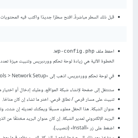
قبل ذلك السطر مباشرةً، افتح سطرًا جديدًا واكتب فيه المحتويات ال
احفظ ملف
.
wp-config.php
الخطوة الآتية هي زيادة لوحة تحكم ووردبريس وتثبيت ميزة تعدد ا
في لوحة تحكم ووردبريس، اذهب إلى «Tools > Network Setup» (أدوات > تهيئة الشبكة).
ستنتقل إلى صفحة لإنشاء شبكة المواقع، وعليك إدخال أو اختيار ما
تثبيت على مسار فرعي / نطاق فرعي. اختر ما تشاء إن كان متاحًا.
عنوان الشبكة. هذا الحقل مملوء مسبقًا ويمكنك تعديله إن شئت، وت
البريد الإلكتروني لمدير الشبكة. إن كان عنوان البريد مختلفًا عن الذي أ
اضغط على زر «Install» (تنصيب).
ستؤخذ بعد ذلك إلى صفحة لتفعيل الشبكة، التي ستظهر فيها بعض ا