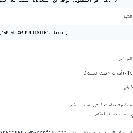
/* هذا هو المطلوب، توقف عن التعديل! نتمنى لك التوفيق. */
آتية:
('WP_ALLOW_MULTISITE', true );
لمواقع.
 يلي:
ستطيع تعديله لاحقًا في ضبط الشبكة.
دخلتَه مسبقًا، فعدِّله.
لشيفرات التي عليك إضافتها إلى ملفَي
و
.htaccses
wp-config.php