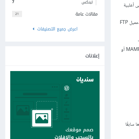
7
لينكس
ى أغلبية
مقالات عامة
21
الخاصَين بموقعك. سأستخدم محرر Coda لنظام ماك الذي يتضمن عميل FTP
اعرض جميع التصنيفات
.
إذا كنت تُفضِّل أن تعمل على موقعٍ محلي بدلًا من موقعٍ يعمل على خادومٍ بعيد، فيمكن أن تستعمل نسخة ووردبريس مثبتة على خادوم محلي مثل MAMP أو
إعلانات
 سابقًا