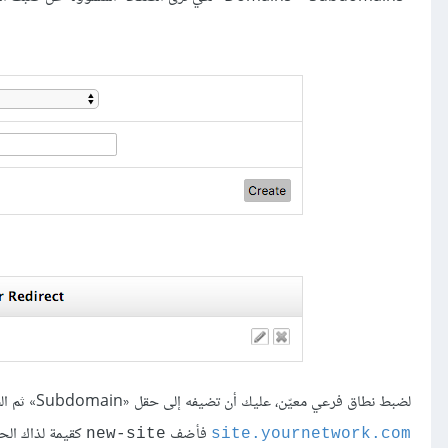
لضبط نطاق فرعي معيّن، عليك أن تضيفه إلى حقل «Subdomain» ثم الضغط على Create، فلو أضفتَ موقعًا إلى شبكتك له الرابط
فأضف
new-site
site.yournetwork.com