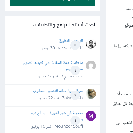
إنشاء
أحدث أسئلة البرامج والتطبيقات
موقعٍ
الربح من التطبيق
بكة، وإنما
3
said darif · نشر
30 يوليو
ما فائدة حفظ الملفات التي كتبناها للتدرب
على الدروس
2
عبدالله صبري3 · نشر
22 يوليو
سؤال حول نظام التشغيل المطلوب
ية عملًا
3
Zakaria Kh · نشر
22 يوليو
ع أن تضبط كل نطاق
صعوبة في تتبع الدورة - إلى أي درس
وصلت؟
2
نك أن تضبط النطاقات الفرعية عبر cPanel، التي يجب أن يعطيك مزود الاستضافة وصولًا إليها (راجع الدعم الفني إن لم تكن متأكدًا). ثم عبر cPanel اذهب إلى
Mounzer Soufi · نشر
16 يونيو