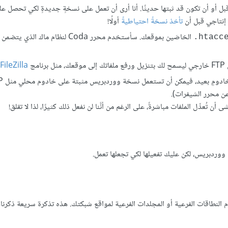
 أو أن تكون قد ثبتها حديثًا. أنا أرى أن تعمل على نسخةٍ جديدةٍ لكي تحصل عل
 إنتاجي قبل أن
تأخذ نسخةً احتياطيةً
أولًا!
‎.htacc
FileZilla
تُعدِّل الملفات مباشرةً، على الرغم من أنَّنا لن نفعل ذلك كثيرًا، لذا لا تقلق!
 ووردبريس، لكن عليك تفعيلها لكي تجعلها تعمل.
خدام النطاقات الفرعية أو المجلدات الفرعية لمواقع شبكتك. هذه تذكرة سريعة ذكرناها