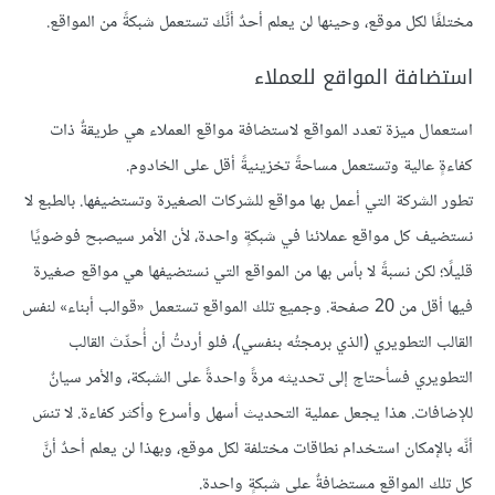
مختلفًا لكل موقع، وحينها لن يعلم أحدٌ أنَّك تستعمل شبكةً من المواقع.
استضافة المواقع للعملاء
استعمال ميزة تعدد المواقع لاستضافة مواقع العملاء هي طريقةٌ ذات
كفاءةٍ عالية وتستعمل مساحةً تخزينيةً أقل على الخادوم.
تطور الشركة التي أعمل بها مواقع للشركات الصغيرة وتستضيفها. بالطبع لا
نستضيف كل مواقع عملائنا في شبكةٍ واحدة، لأن الأمر سيصبح فوضويًا
قليلًا؛ لكن نسبةً لا بأس بها من المواقع التي نستضيفها هي مواقع صغيرة
فيها أقل من 20 صفحة. وجميع تلك المواقع تستعمل «قوالب أبناء» لنفس
القالب التطويري (الذي برمجتُه بنفسي)، فلو أردتُ أن أُحدِّث القالب
التطويري فسأحتاج إلى تحديثه مرةً واحدةً على الشبكة، والأمر سيانٌ
للإضافات. هذا يجعل عملية التحديث أسهل وأسرع وأكثر كفاءة. لا تنسَ
أنَّه بالإمكان استخدام نطاقات مختلفة لكل موقع، وبهذا لن يعلم أحدٌ أنَّ
كل تلك المواقع مستضافةٌ على شبكةٍ واحدة.