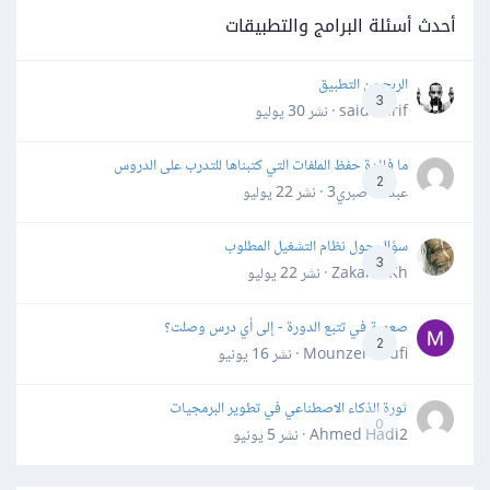
أحدث أسئلة البرامج والتطبيقات
الربح من التطبيق
3
said darif · نشر
30 يوليو
ما فائدة حفظ الملفات التي كتبناها للتدرب على الدروس
2
عبدالله صبري3 · نشر
22 يوليو
سؤال حول نظام التشغيل المطلوب
3
Zakaria Kh · نشر
22 يوليو
صعوبة في تتبع الدورة - إلى أي درس وصلت؟
2
Mounzer Soufi · نشر
16 يونيو
ثورة الذكاء الاصطناعي في تطوير البرمجيات
0
Ahmed Hadi2 · نشر
5 يونيو