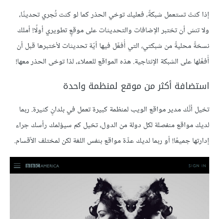
إذا كنتَ تستعمل شبكةً، فعليك توخي الحذر كما لو كنت تُجري تحديثًا،
ولا تنسَ أن تختبر الإضافات والتحديثات على موقعٍ تطويري أولًا! أملك
نسخةً محليةً من شبكتي، التي أُفعِّل فيها أيّة تحديثات لأختبرها قبل أن
أُفعِّلها على الشبكة الإنتاجية. هذه المواقع للعملاء، لذا توخى الحذر معها!
استضافة أكثر من موقع لمنظمة واحدة
تخيل أنَّك مدير مواقع الويب لمنظمة كبيرة تعمل في بلدانٍ كثيرة. ربما
لديك مواقع منفصلة لكل دولة من الدول، تخيل كم سيؤلمك رأسك جراء
إدارتها جميعًا! أو ربما لديك عدِّة مواقع بنفس اللغة لكن لمختلف الأقسام.