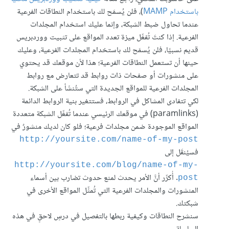
باستخدام MAMP
)، فلن يُسمَح لك باستخدام النطاقات الفرعية
عندما تحاول ضبط الشبكة، وإنما عليك استخدام المجلدات
الفرعية. إذا كنتَ تُفعِّل ميزة تعدد المواقع على تثبيت ووردبريس
قديم نسبيًا، فلن يُسمَح لك باستخدام المجلدات الفرعية، وعليك
حينها أن تستعمل النطاقات الفرعية؛ هذا لأن موقعك قد يحتوي
على منشورات أو صفحات ذات روابط قد تتعارض مع روابط
المجلدات الفرعية للمواقع الجديدة التي ستُنشَأ على الشبكة.
لكي تتفادى المشاكل في الروابط، فستتغير بنية الروابط الدائمة
(paramlinks) في موقعك الرئيسي عندما تُفعِّل الشبكة متعددة
المواقع الموجودة ضمن مجلدات فرعية؛ فلو كان لديك منشورٌ في
http://yoursite.com/name-of-my-post
فسيُنقَل إلى
http://yoursite.com/blog/name-of-my-
. أُكرِّر أنَّ الأمر يحدث لمنع حدوث تضارب بين أسماء
post
المنشورات والمجلدات الفرعية التي تُمثِّل المواقع الأخرى في
شبكتك.
سنشرح النطاقات وكيفية ربطها بالتفصيل في درسٍ لاحقٍ في هذه