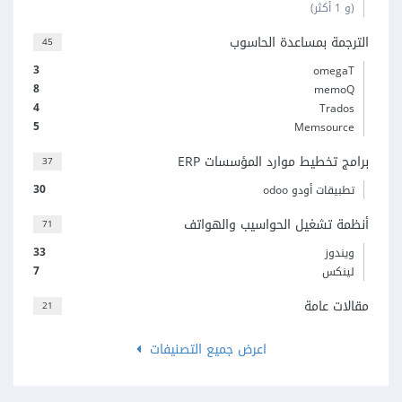
(و 1 أكثر)
الترجمة بمساعدة الحاسوب
45
3
omegaT
8
memoQ
4
Trados
5
Memsource
برامج تخطيط موارد المؤسسات ERP
37
30
تطبيقات أودو odoo
أنظمة تشغيل الحواسيب والهواتف
71
33
ويندوز
7
لينكس
مقالات عامة
21
اعرض جميع التصنيفات