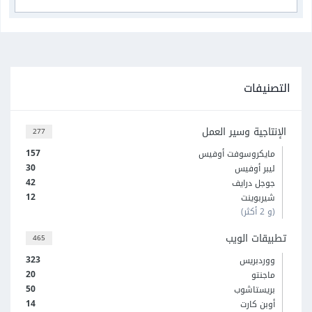
التصنيفات
الإنتاجية وسير العمل
277
157
مايكروسوفت أوفيس
30
ليبر أوفيس
42
جوجل درايف
12
شيربوينت
(و 2 أكثر)
تطبيقات الويب
465
323
ووردبريس
20
ماجنتو
50
بريستاشوب
14
أوبن كارت