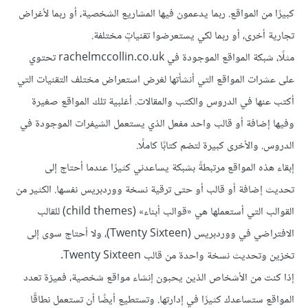
كبيرًا من المواقع. ربما يدعمون فيها المشاريع الشخصية، أو ربما لأغراض
تجارية أخرى، أو ربما لكي يستعرضوا تقنياتٍ مختلفة.
مثلًا، شبكة المواقع الموجودة في rachelmccollin.co.uk تحتوي
على عشرات المواقع التي أنشأتها لغرض استعراض مختلف التقنيات التي
أكتب عنها في الدروس والكتب والمقالات. أغلبية تلك المواقع صغيرة
وفيها إضافة أو قالب واحد مفعل الذي يستعمل الشيفرات الموجودة في
الدروس. والأخرى كبيرة لتضم كتابًا كاملًا.
إبقاء هذه المواقع مرتبطةً بشبكة يساعدني كثيرًا عندما أحتاج إلى
تحديث إضافة أو قالب أو حتى ترقية نسخة ووردبريس نفسها. الكثير من
القوالب التي أستعملها هي «قوالب أبناء» (child themes) للقالب
الافتراضي في ووردبريس (Twenty Sixteen)، ولا أحتاج سوى إلى
تخزين وتحديث نسخة واحدة من قالب Twenty Sixteen.
إذا كنت من الأشخاص الذين يحبون إنشاء مواقع شخصية، فميزة تعدد
المواقع ستساعدك كثيرًا في إدارتها. وتستطيع أيضًا أن تستعمل نطاقًا