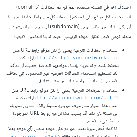
اختلافٌ آخر في الشبكة متعددة المواقع هو النطاقات (domains)
المستخدمة لكل موقع على الشبكة، إذا يملك كلٌ منها رابطًا خاصًا به، وإما
أن يكون ذلك عبر نطاق فرعي (subdomain) أو عبر وضع الموقع في
مجلد فرعي ضمن نطاق الموقع الرئيسي. حيث لدينا الحالتين الآتيتين:
استخدام النطاقات الفرعية يعني أنَّ لكل موقع رابط URL مثل
، إذا كنت
http://site1.yournetwork.com
تخطط للسماح للآخرين بإنشاء مواقعهم الخاصة، فعليك أن تتأكد
أنَّك تستطيع استخدام النطاقات الفرعية غير المحدودة في نطاقك
الأساسي (عليك أن تراجع ذلك مع استضافتك).
استخدام المجلدات الفرعية يعني أنَّ لكل موقع رابط URL مثل
، لا يمكنك
http://yournetwork.com/site1
انتقاء هذا الخيار على موقعٍ موجودٍ مسبقًا والذي تحاول تحويله
إلى شبكة لأن ذلك قد يسبب مشاكل مع روابط URL الموجودة
مسبقًا في موقعك.
إذا كنتَ تُفعِّل ميزة تعدد المواقع على موقعٍ محلي (أي موقعٍ يعمل
على حاسوبك المحلي، راجع مقالة
كيفية تنصيب ووردبريس محليا