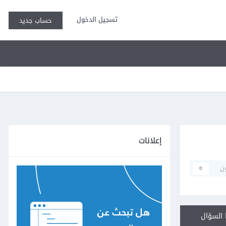
تسجيل الدخول
حساب جديد
إعلانات
ن
0
السؤال