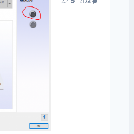
231
21.6k