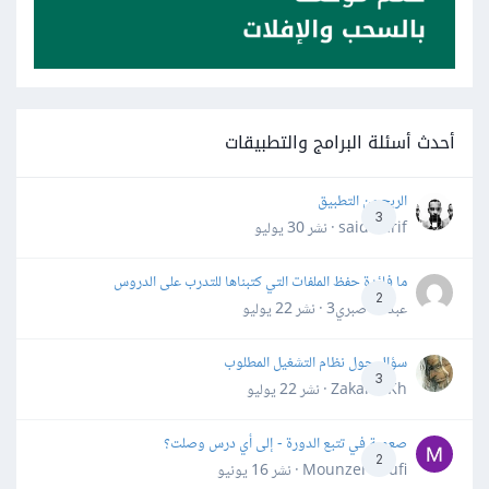
أحدث أسئلة البرامج والتطبيقات
الربح من التطبيق
3
said darif · نشر
30 يوليو
ما فائدة حفظ الملفات التي كتبناها للتدرب على الدروس
2
عبدالله صبري3 · نشر
22 يوليو
سؤال حول نظام التشغيل المطلوب
3
Zakaria Kh · نشر
22 يوليو
صعوبة في تتبع الدورة - إلى أي درس وصلت؟
2
Mounzer Soufi · نشر
16 يونيو