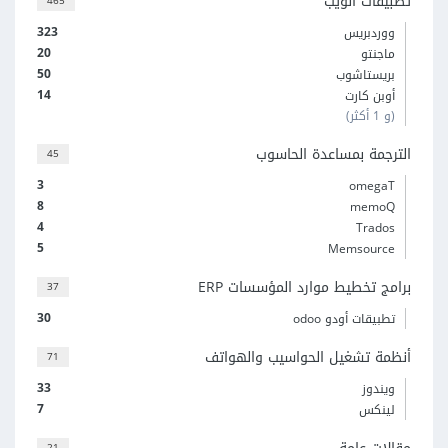
تطبيقات الويب
465
323
ووردبريس
20
ماجنتو
50
بريستاشوب
14
أوبن كارت
(و 1 أكثر)
الترجمة بمساعدة الحاسوب
45
3
omegaT
8
memoQ
4
Trados
5
Memsource
برامج تخطيط موارد المؤسسات ERP
37
30
تطبيقات أودو odoo
أنظمة تشغيل الحواسيب والهواتف
71
33
ويندوز
7
لينكس
21