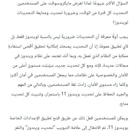
السؤال الأكثر شيوعًا: لماذا تفرض مايكروسوفت على المستخدمين
التحديث كل فترة من الوقت، وضرورة تحديث ومتابعة التحديثات
لويندوز؟
يجب أولًا معرفة أن التحديثات ضروريةٌ ليس بالنسبة لويندوز فقط، بل
لأي تطبيق عمومًا، إذ أن التحديث يمنحك إمكانية تحقيق أقصى استفادةٍ
ممكنةٍ من النظام الذي تعمل به، وبما أنك تعتمد على نظام ويندوز في
مجالات عديدة، فإنه ومع كل تحديث جديد، سيُثبَّت مستوىً أعلى من
الأمان والخصوصية على نظامك، مما يجعل المستخدمين في أمان أكثر؛
وكلما زاد مستوى الأمان، زادت ثقة المستخدمين، وبالتالي من المهم
والجيد الحفاظ على تحديث ويندوز 11 باستمرار، وتثبيت كل تحديث
متاح.
ويمكن للمستخدمين فعل ذلك عن طريق فتح تطبيق الإعدادات الخاصة
بويندوز 11، ثم الانتقال إلى علامة التبويب "تحديث ويندوز" والنقر