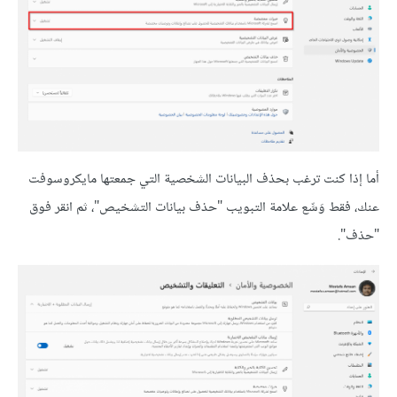
أما إذا كنت ترغب بحذف البيانات الشخصية التي جمعتها مايكروسوفت
عنك، فقط وَسِّع علامة التبويب "حذف بيانات التشخيص"، ثم انقر فوق
"حذف".