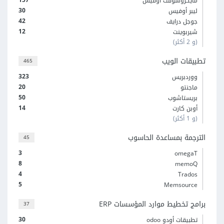
مايكروسوفت أوفيس
30
ليبر أوفيس
42
جوجل درايف
12
شيربوينت
(و 2 أكثر)
تطبيقات الويب
465
323
ووردبريس
20
ماجنتو
50
بريستاشوب
14
أوبن كارت
(و 1 أكثر)
الترجمة بمساعدة الحاسوب
45
3
omegaT
8
memoQ
4
Trados
5
Memsource
برامج تخطيط موارد المؤسسات ERP
37
30
تطبيقات أودو odoo