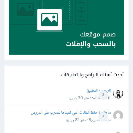
أحدث أسئلة البرامج والتطبيقات
الربح من التطبيق
3
said darif · نشر
30 يوليو
ما فائدة حفظ الملفات التي كتبناها للتدرب على الدروس
2
عبدالله صبري3 · نشر
22 يوليو