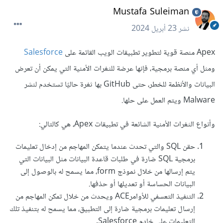
Mustafa Suleiman
نشر
23 أبريل 2024
Apex منصة قوية لتطوير تطبيقات الويب القائمة على
Salesforce
ومثل أي منصة برمجية، فإنها عرضة للثغرات الأمنية التي يمكن أن تعرض
البيانات والأنظمة للخطر، حتى GitHub بها ثغرة حاليًا تستخدم لنشر
Malware ويتم العمل على حلها.
وأنواع الثغرات الأمنية الشائعة في تطبيقات Apex، هي كالتالي:
حقن SQL والتي تحدث عندما يتمكن المهاجم من إدخال تعليمات
برمجية SQL ضارة في طلبات قاعدة البيانات مثل البيانات التي
يتم إرسالها من خلال نموذج form، مما يسمح له بالوصول إلى
البيانات الحساسة أو تعديلها أو حذفها.
التنفيذ التعسفي للأوامرACE ويحدث من خلال تمكن المهاجم من
إرسال تعليمات برمجية ضارة إلى التطبيق، مما يسمح له بتنفيذ تلك
التعليمات على خادم Salesforce.