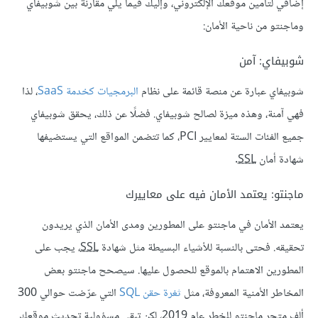
إضافي لتأمين موقعك الإلكتروني، وإليك فيما يلي مقارنة بين شوبيفاي
وماجنتو من ناحية الأمان:
شوبيفاي: آمن
شوبيفاي عبارة عن منصة قائمة على نظام
البرمجيات كخدمة SaaS
، لذا
فهي آمنة، وهذه ميزة لصالح شوبيفاي. فضلًا عن ذلك، يحقق شوبيفاي
جميع الفئات الستة لمعايير PCI، كما تتضمن المواقع التي يستضيفها
شهادة أمان
SSL
.
ماجنتو: يعتمد الأمان فيه على معاييرك
يعتمد الأمان في ماجنتو على المطورين ومدى الأمان الذي يريدون
تحقيقه. فحتى بالنسبة للأشياء البسيطة مثل شهادة
SSL
، يجب على
المطورين الاهتمام بالموقع للحصول عليها. سيصحح ماجنتو بعض
المخاطر الأمنية المعروفة، مثل
ثغرة حقن SQL
التي عرّضت حوالي 300
ألف متجر ماجنتو للخطر عام 2019، لكن تبقى مسؤولية تحديث موقعك