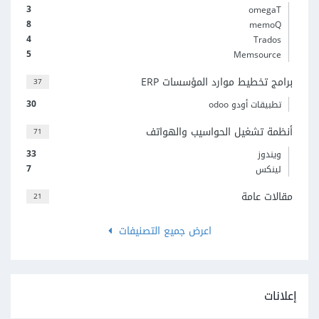
3
omegaT
8
memoQ
4
Trados
5
Memsource
برامج تخطيط موارد المؤسسات ERP
37
30
تطبيقات أودو odoo
أنظمة تشغيل الحواسيب والهواتف
71
33
ويندوز
7
لينكس
مقالات عامة
21
اعرض جميع التصنيفات
إعلانات