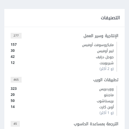
التصنيفات
الإنتاجية وسير العمل
277
157
مايكروسوفت أوفيس
30
ليبر أوفيس
42
جوجل درايف
12
شيربوينت
(و 2 أكثر)
تطبيقات الويب
465
323
ووردبريس
20
ماجنتو
50
بريستاشوب
14
أوبن كارت
(و 1 أكثر)
الترجمة بمساعدة الحاسوب
45