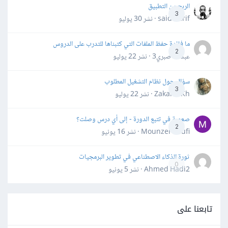
الربح من التطبيق
3
said darif · نشر
30 يوليو
ما فائدة حفظ الملفات التي كتبناها للتدرب على الدروس
2
عبدالله صبري3 · نشر
22 يوليو
سؤال حول نظام التشغيل المطلوب
3
Zakaria Kh · نشر
22 يوليو
صعوبة في تتبع الدورة - إلى أي درس وصلت؟
2
Mounzer Soufi · نشر
16 يونيو
ثورة الذكاء الاصطناعي في تطوير البرمجيات
0
Ahmed Hadi2 · نشر
5 يونيو
تابعنا على