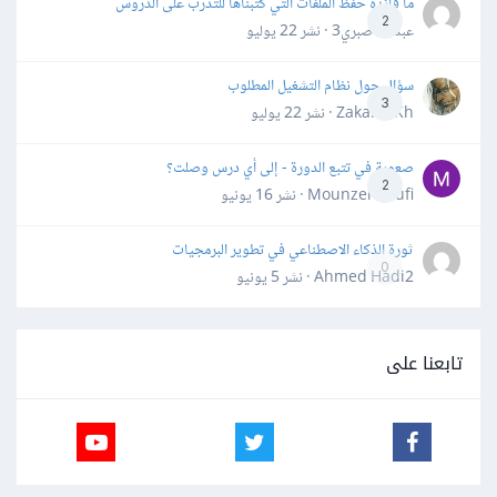
ما فائدة حفظ الملفات التي كتبناها للتدرب على الدروس
2
عبدالله صبري3 · نشر
22 يوليو
سؤال حول نظام التشغيل المطلوب
3
Zakaria Kh · نشر
22 يوليو
صعوبة في تتبع الدورة - إلى أي درس وصلت؟
2
Mounzer Soufi · نشر
16 يونيو
ثورة الذكاء الاصطناعي في تطوير البرمجيات
0
Ahmed Hadi2 · نشر
5 يونيو
تابعنا على