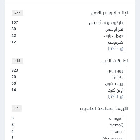
الإنتاجية وسير العمل
277
157
مايكروسوفت أوفيس
30
ليبر أوفيس
42
جوجل درايف
12
شيربوينت
(و 2 أكثر)
تطبيقات الويب
465
323
ووردبريس
20
ماجنتو
50
بريستاشوب
14
أوبن كارت
(و 1 أكثر)
الترجمة بمساعدة الحاسوب
45
3
omegaT
8
memoQ
4
Trados
5
Memsource