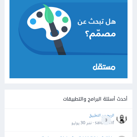
أحدث أسئلة البرامج والتطبيقات
الربح من التطبيق
3
said darif · نشر
30 يوليو