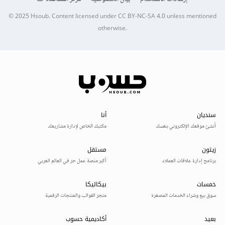
© 2025
Hsoub
.
Content licensed under
CC BY-NC-SA 4.0
unless mentioned
otherwise.