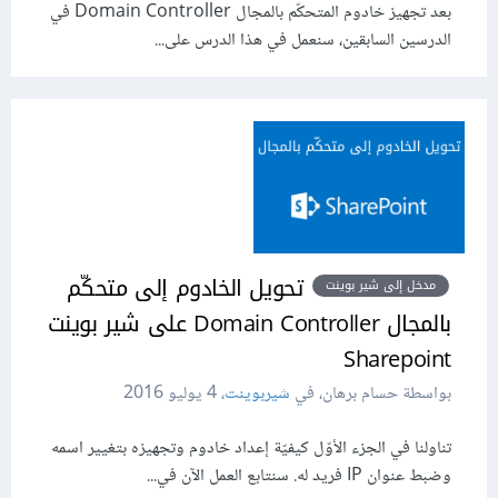
بعد تجهيز خادوم المتحكّم بالمجال Domain Controller في
الدرسين السابقين، سنعمل في هذا الدرس على...
تحويل الخادوم إلى متحكّم
مدخل إلى شير بوينت
بالمجال Domain Controller على شير بوينت
Sharepoint
بواسطة حسام برهان، في
شيربوينت
،
4 يوليو 2016
تناولنا في الجزء الأوّل كيفيّة إعداد خادوم وتجهيزه بتغيير اسمه
وضبط عنوان IP فريد له. سنتابع العمل الآن في...