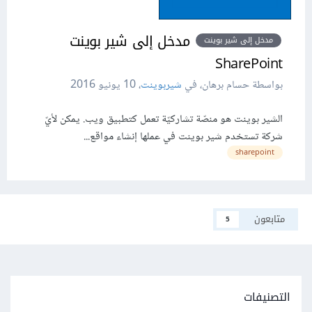
مدخل إلى شير بوينت
مدخل إلى شير بوينت
SharePoint
بواسطة حسام برهان، في
شيربوينت
،
10 يونيو 2016
الشير بوينت هو منصّة تشاركيّة تعمل كتطبيق ويب. يمكن لأيّ
شركة تستخدم شير بوينت في عملها إنشاء مواقع...
sharepoint
متابعون
5
التصنيفات