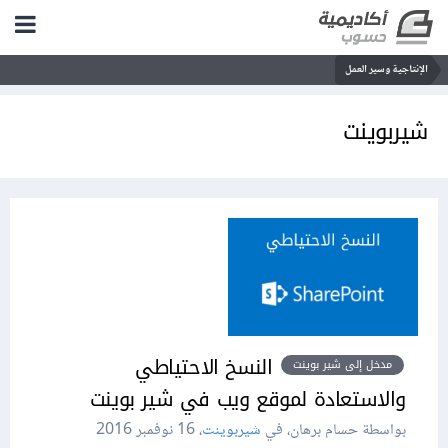
الإنتاجية وسير العمل
شيربوينت
النسخ الاحتياطي
مدخل إلى شير بوينت
والاستعادة لموقع ويب في شير بوينت
بواسطة حسام برهان، في
شيربوينت
،
16 نوفمبر 2016