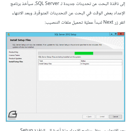
إلى نافذة البحث عن تحديثات جديدة لـ SQL Server، سيأخذ برنامج
الإعداد بعض الوقت في البحث عن التحديثات المتوفّرة، وبعد الانتهاء
انقر زر Next لتبدأ عمليّة تحميل ملفات التنصيب:
بعد الانتهاء سينتقل برنامج الإعداد مرّة أخرة إلى النافذة Setup