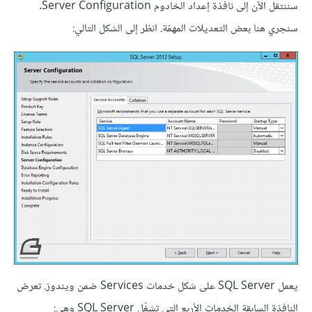
سننتقل الآن إلى نافذة إعداد الخادوم Server Configuration.
سنجري هنا بعض التعديلات المهمّة. انظر إلى الشكل التالي:
يعمل SQL Server على شكل خدمات Services ضمن ويندوز. تعرض
النافذة السابقة الخدمات الأربع التي تشغّل SQL Server وهي: