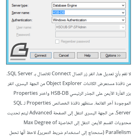
لا تقم بأيّ تعديل هنا، انقر زر اتصال Connect للاتصال بـ SQL Server.
من نافذة مستعرض الكائنات Object Explorer من الجهة اليسرى، انقر
بزر الفأرة الأيمن على الجذر الرئيسي HSB-DB واختر Properties
الموجودة آخر القائمة. ستظهر نافذة الخصائص Properties لـ SQL
Server. من الجهة اليسرى انتقل إلى الصفحة Advanced ليتم تحديث
محتويات القسم الأيمن. انتقل إلى الخاصيّة Max Degree of
Parallelism (ستحتاج إلى استخدام شريط التمرير)، لاحظ أنّها تحمل