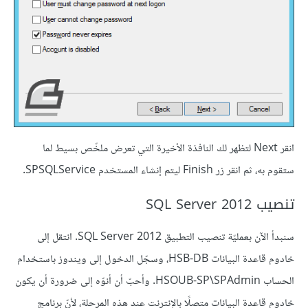
انقر Next لتظهر لك النافذة الأخيرة التي تعرض ملخّص بسيط لما
ستقوم به، ثم انقر زر Finish ليتم إنشاء المستخدم SPSQLService.
تنصيب SQL Server 2012
سنبدأ الآن بعمليّة تنصيب التطبيق SQL Server 2012. انتقل إلى
خادوم قاعدة البيانات HSB-DB، وسجّل الدخول إلى ويندوز باستخدام
الحساب HSOUB-SP\SPAdmin. وأحبّ أن أنوّه إلى ضرورة أن يكون
خادوم قاعدة البيانات متصلًا بالإنترنت عند هذه المرحلة، لأنّ برنامج