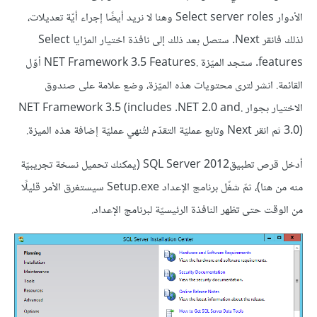
الأدوار Select server roles وهنا لا نريد أيضًا إجراء أيّة تعديلات،
لذلك فانقر Next. ستصل بعد ذلك إلى نافذة اختيار المزايا Select
features. ستجد الميّزة .NET Framework 3.5 Features أوّل
القائمة. انشر لترى محتويات هذه الميّزة، وضع علامة على صندوق
الاختيار بجوار .NET Framework 3.5 (includes .NET 2.0 and
3.0) ثم انقر Next وتابع عمليّة التقدّم لتُنهي عمليّة إضافة هذه الميزة.
أدخل قرص تطبيقSQL Server 2012 (يمكنك تحميل نسخة تجريبيّة
منه من هنا)، ثمّ شغّل برنامج الإعداد Setup.exe سيستغرق الأمر قليلًا
من الوقت حتى تظهر النافذة الرئيسيّة لبرنامج الإعداد.