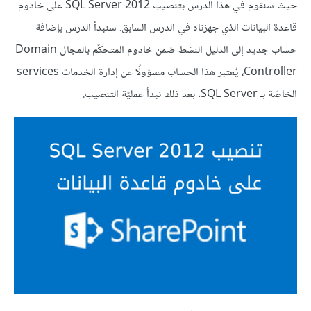
حيث سنقوم في هذا الدرس بتنصيب SQL Server 2012 على خادوم
قاعدة البيانات الذي جهزناه في الدرس السابق. سنبدأ الدرس بإضافة
حساب جديد إلى الدليل النشط ضمن خادوم المتحكّم بالمجال Domain
Controller، يُعتبر هذا الحساب مسؤولًا عن إدارة الخدمات services
الخاصّة بـ SQL Server. بعد ذلك نبدأ عمليّة التنصيب.