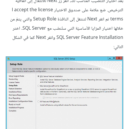
بعد اختيار التنصيب المناسب لك، انقر زر Next للانتقال إلى اتفاقيّة
الترخيص. ضع علامة على صندوق الاختيار I accept the license
terms ثم انقر Next لتنتقل إلى النافذة Setup Role والتي يتمّ من
خلالها اختيار المزايا الأساسيّة التي ستُنصّب مع SQL Server. اختر
SQL Server Feature Installation وانقر Next كما في الشكل
التالي: