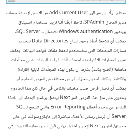
نحتاج أولًا إلى نقر الزر Add Current User من الأسفل لإضافة حساب
مدير المجال SPAdmin. لاحظ أيضًا أنّنا نريد استخدام استيثاق
ويندوز Windows authentication للاتصال بـ SQL Server.
يمكنك أن تلاحظ أيضًا وجود لسان Data Directories لتحديد
مسارات المجلّدات التي ستُستخدم لحفظ ملفّات قواعد البيانات. يمكنك
تغيير المسارات الافتراضيّة لحفظ ملفّات قواعد البيانات ضمن مجلّدات
مختلفة (أنصح بذلك) بشرط أن يكون لهذه المجلّدات قابليّة القراءة
والكتابة. يمكنك اختيار محرّك أقراص مختلف من القرص الصلب، أو
يمكنك أن تختار قرص صلب مختلف بالكامل في حال كان هذا الخادوم
يحتوي على مثل هذا القرص. انقر Next لينتقل برنامج الإعداد إلى نافذة
التقرير عن وجود أخطاء Error Reporting والتي تسمح لـ SQL
Server أن يُرسل رسائل الأخطاء مباشرةً إلى مايكروسوفت في حال
حدوثها. انقر زر Next لإجراء اختبار نهائي قبل البدء بعمليّة التثبيت. في