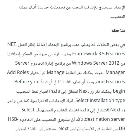
الإعداد سيحتاج للإنترنت للبحث عن تحديثات جديدة أثناء عمليّة
التنصيب.
ملاحظة
في بعض الحالات قد يطلب منك برنامج الإعداد إضافة إطار العمل .NET
Framework 3.5 Features وهو عبارة عن ميزة من الممكن إضافتها
من Windows Server 2012 من برنامج إدارة الخادوم Server
Manager. حيث يمكنك نقر القائمة Manage ثم اختيار Add Roles
and Features، وبعد أن تظهر نافذة "قبل أن تبدأ" Before you
begin يمكنك نقر زر Next لتنتقل إلى نافذة اختيار نمط التنصيب
Select installation type. اترك الإعدادات الافتراضيّة كما هي وانقر
زر Next للانتقال إلى نافذة اختيار الخادوم المستهدف Select
destination server، تأكّد أنّ سنجري التنصيب على الخادوم HSB-
DB من القائمة في الأسفل، ثمّ انقر Next. سننتقل إلى نافذة اختيار