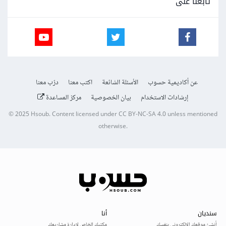
تابعنا على
عن أكاديمية حسوب
الأسئلة الشائعة
اكتب معنا
درّب معنا
إرشادات الاستخدام
بيان الخصوصية
مركز المساعدة
© 2025
Hsoub
.
Content licensed under
CC BY-NC-SA 4.0
unless mentioned
otherwise.