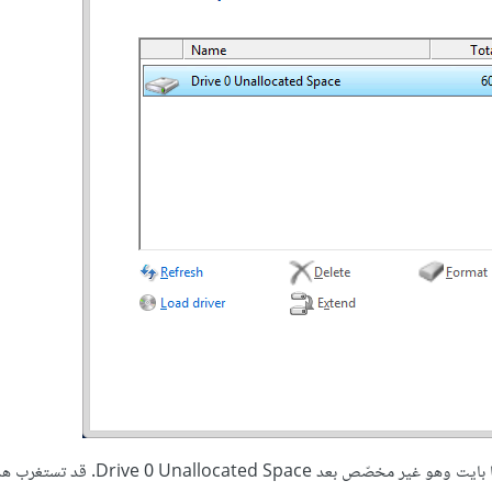
ستلاحظ من خلال النافذة السابقة أنّ القرص الصلب عندي حجمه 60 جيغا بايت وهو غير مخصّص ب