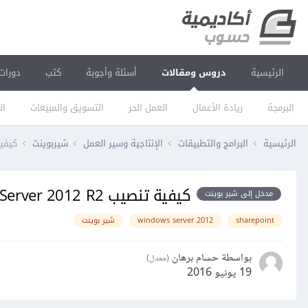
الرئيسية
دروس ومقالات
أسئلة وأجوبة
كتب
دورات
البرمجة
ريادة الأعمال
العمل الحر
التسويق والمبيعات
ال
الرئيسية
البرامج والتطبيقات
الإنتاجية وسير العمل
شيربوينت
كيفية تنصيب 
كيفية تنصيب Windows Server 2012 R2
مدخل إلى شير بوينت
sharepoint
windows server 2012
شير بوينت
بواسطة حسام برهان
(معدل)
19 يونيو 2016