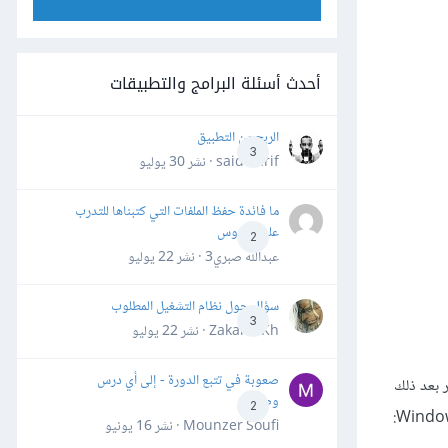
أحدث أسئلة البرامج والتطبيقات
الربح من التطبيق
3
said darif · نشر
30 يوليو
ما فائدة حفظ الملفات التي كتبناها للتدرب
على الدروس
2
عبدالله صبري3 · نشر
22 يوليو
سؤال حول نظام التشغيل المطلوب
3
Zakaria Kh · نشر
22 يوليو
صعوبة في تتبع الدورة - إلى أي درس
بدء عمليّة التنصيب. ستظهر بعد ذلك
وصلت؟
2
Mounzer Soufi · نشر
16 يونيو