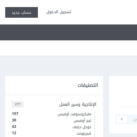
تسجيل الدخول
حساب جديد
التصنيفات
الإنتاجية وسير العمل
277
157
مايكروسوفت أوفيس
ن
0
30
ليبر أوفيس
42
جوجل درايف
12
شيربوينت