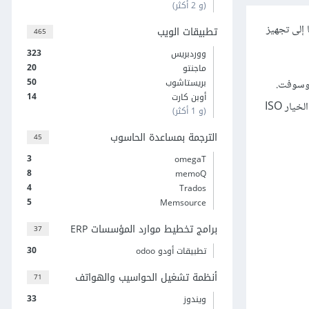
(و 2 أكثر)
 إلى تجهيز
تطبيقات الويب
465
323
ووردبريس
20
ماجنتو
50
بريستاشوب
مايكروسوفت.
14
أوبن كارت
هذا الحساب هو نفسه حساب بريدك الإلكتروني عند مايكروسوفت. بعد تسجيل الدخول ستلاحظ أنّ الموقع يوفّر لك خيارات متعدّدة للتنزيل. سنختار منها الخيار ISO
(و 1 أكثر)
الترجمة بمساعدة الحاسوب
45
3
omegaT
8
memoQ
4
Trados
5
Memsource
برامج تخطيط موارد المؤسسات ERP
37
30
تطبيقات أودو odoo
أنظمة تشغيل الحواسيب والهواتف
71
33
ويندوز