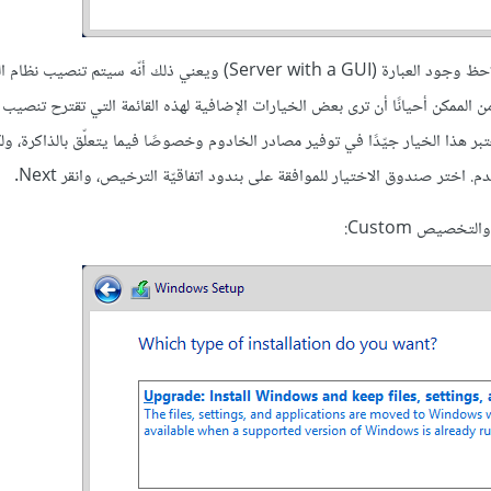
يُعتبر الإصدار Standard كافيًا تمامًا بالنسبة إلى عملنا، لذلك سنختاره. لاحظ وجود العبارة (Server with a GUI) ويعني ذ
 الممكن أحيانًا أن ترى بعض الخيارات الإضافية لهذه القائمة التي تقترح تنصيب 
S ولكن بدون واجهة رسوميّة (Server without a GUI)، يعتبر هذا الخيار جيّدًا في توفير مصادر الخادوم وخصوصًا فيما يتعلّق بالذ