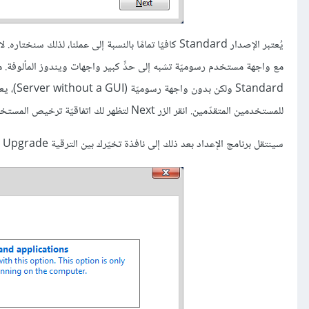
مع واجهة مستخدم رسوميّة تشبه إلى حدٍّ كبير واجهات ويندوز المألوفة. من
tandard
للمستخدمين المتقدّمين. انقر الزر Next لتظهر لك اتفاقيّة ترخيص المستخدم. اختر صندوق الاختيار للموافقة على بندود اتفاقيّة الترخيص، وانقر Next.
سينتقل برنامج الإعداد بعد ذلك إلى نافذة تخيّرك بين الترقية Upgrade والتخصيص Custom: