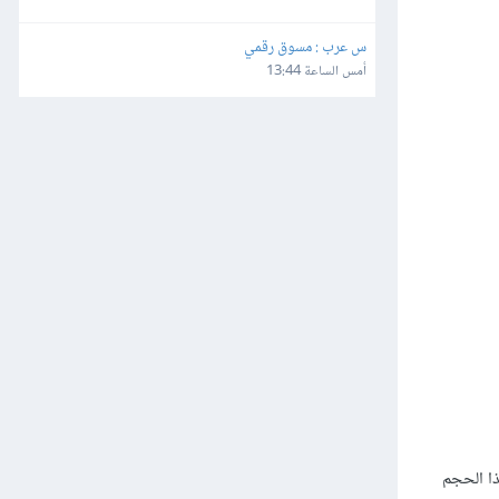
س عرب : مسوق رقمي
أمس الساعة 13:44
عد Drive 0 Unallocated Space. قد تستغرب هذا الحجم