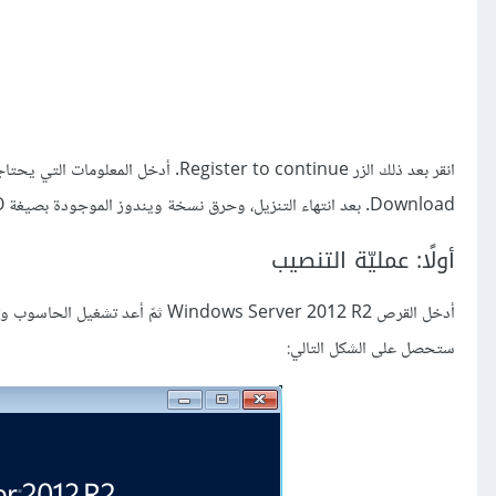
Download. بعد انتهاء التنزيل، وحرق نسخة ويندوز الموجودة بصيغة ISO على قرص DVD يمكننا البدء بعمليّة التنصيب.
أولًا: عمليّة التنصيب
ستحصل على الشكل التالي: