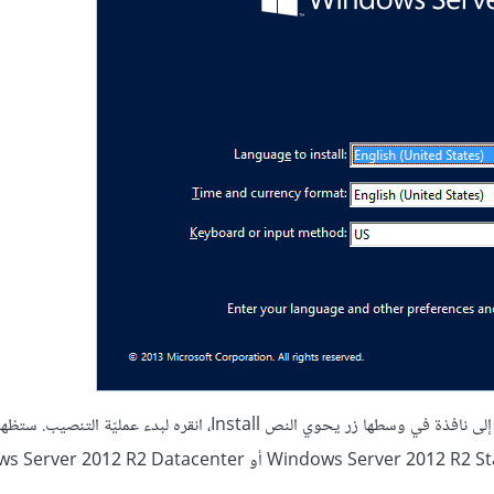
اترك الإعدادات الافتراضيّة كما هي، ثم انقر Next. سينتقل برنامج الإعداد إلى نافذة في وسطها زر يحوي النص Install، انقره ل