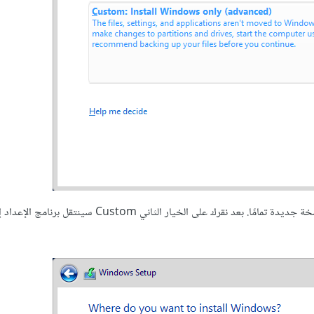
سنختار الخيار الثاني وهو التخصيص Custom الذي يسمح لنا بإنشاء نسخة جديدة تمامًا. بعد نقرك على الخيار الثا