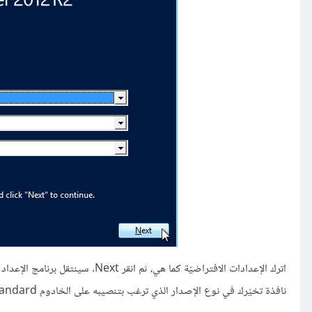
نافذة تخيّرك في نوع الإصدار الذي ترغب بتنصيبه على الخادوم Windows Server 2012 R2 Standard أو Windows Server 2012 R2 Datacenter: