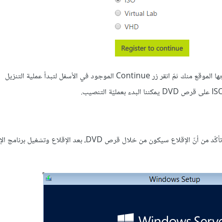
انقر بعد ذلك الزر Register to continue. أدخل المعلومات التي يحتاجها الموقع منك ثمّ انقر زر Continue الموجود في الأسفل لتبدأ عملية التنزيل
أدخل القرص Windows Server 2012 R2 ثمّ أعد تشغيل الحاسوب وتأكّد من أنّ الإقلاع سيكون من خلال قرص DVD، بعد الإقلاع وتش