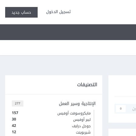
تسجيل الدخول
حساب جديد
التصنيفات
الإنتاجية وسير العمل
277
ن
0
157
مايكروسوفت أوفيس
30
ليبر أوفيس
42
جوجل درايف
12
شيربوينت