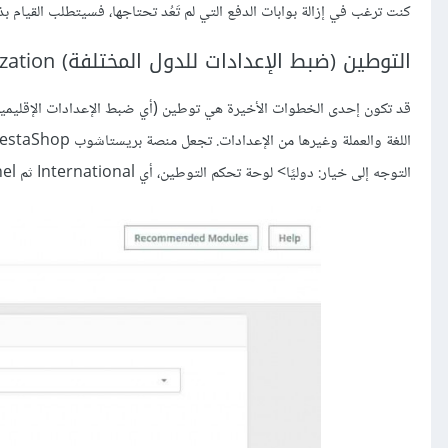
كنت ترغب في إزالة بوابات الدفع التي لم تَعُد تحتاجها، فسيتطلب القيام بذلك في مدير
التوطين (ضبط الإعدادات للدول المختلفة) Localization والضرائب
قد تكون إحدى الخطوات الأخيرة هي توطين (أي ضبط الإعدادات الإقليمية)
التوجه إلى خيار: دوليًا> لوحة تحكم التوطين، أي International ثم Localization panel.