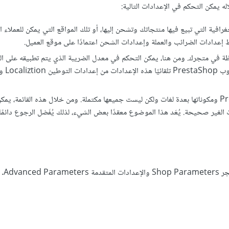
رافية التي تبيع فيها منتجاتك وتشحن إليها، أو تلك المواقع التي يمكن للعملاء ا
إعدادات الضرائب والعملة وإعدادات الشحن اعتمادًا على موقع العميل.
ة في متجرك. ومن هنا، يمكن التحكم في معدل الضريبة الذي يتم تطبيقه على ال
الجغرافية والنسبة المئو
: تأتي منصة بريستاشوب PrestaShop ومكوناتها بعدة لغات ولكن ليست جميعها مكتملة. ومن خلال هذه القائمة، ي
لغير صحيحة. يُعَد هذا الموضوع معقدًا بعض الشيء، لذلك يُفَضل الرجوع دائمًا 
توفر بريستاشوب 