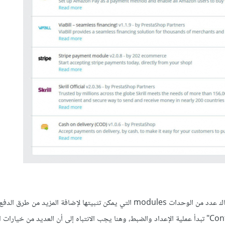
ستجد في الجزء العلوي طرق الدفع المتاحة بالفعل لعملائك. أسفل ذلك، هناك عدد من الوحدات modules التي يمكن تثبيتها لإضافة 
، وعند النقر على الزر "ضبط Confiture" تبدأ عملية الإعداد والضبط، وهنا يجب الانتباه إلى أن العديد من خيارا