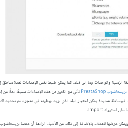
طقة الزمنية والوحدات وما إلى ذلك. كما يمكن ضبط نفس الإعدادات لعدة مناطق إق
ستاشوب PrestaShop
تأتي مع الكثير من هذه الإعدادات مسبقًا. بدلًا من 
شيء يدويًا. يمكنك تنزيل ما يسمى بحزم الترجمة localization packs، فببساطة شديدة يمكن اختيار البلد الذي تريد توطينه في متجرك ثم تحد
استيراد Import.
يمكن عرضها للعملاء. بالإضافة إلى ذلك، من الأشياء الرائعة أن منصة بريستاشوب