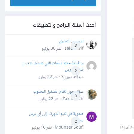
أحدث أسئلة البرامج والتطبيقات
الربح من التطبيق
3
said darif · نشر
30 يوليو
ما فائدة حفظ الملفات التي كتبناها للتدرب
على الدروس
2
عبدالله صبري3 · نشر
22 يوليو
سؤال حول نظام التشغيل المطلوب
3
Zakaria Kh · نشر
22 يوليو
صعوبة في تتبع الدورة - إلى أي درس
وصلت؟
2
Mounzer Soufi · نشر
16 يونيو
ذلك إذا