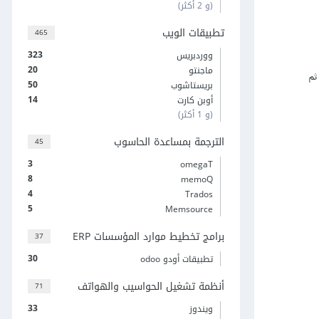
(و 2 أكثر)
تطبيقات الويب
465
323
ووردبريس
20
ماجنتو
جات وتصميم المتجر، يكون قد حان الوقت لتثبيت بوابة دفع. يمكن القيام بذلك من خلال التوجه إلى: الدفع> طرق الدفع أي Payment ثم
50
بريستاشوب
14
أوبن كارت
(و 1 أكثر)
الترجمة بمساعدة الحاسوب
45
3
omegaT
8
memoQ
4
Trados
5
Memsource
برامج تخطيط موارد المؤسسات ERP
37
30
تطبيقات أودو odoo
أنظمة تشغيل الحواسيب والهواتف
71
33
ويندوز