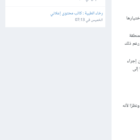
رخاء الطبية : كاتب محتوى إعلاني
ختيارها
الخميس في 07:13
منطقة
ية والأمور الأخرى. تستورد منصة بريستاشوب PrestaShop تلقائيًا هذه الإعدادات من إعدادات التوطين Localiztion ورغم ذلك
مكن إجراء
إلى
PrestaShop العديد من الإعدادات مثل إعدادات المتجر Shop Parameters والإعدادات المتقدمة Advanced Parameters. ونظرًا لأنه