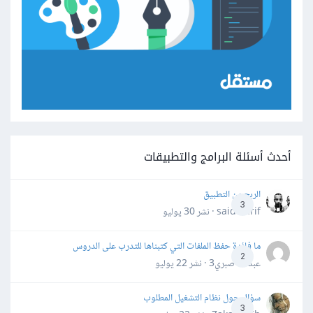
أحدث أسئلة البرامج والتطبيقات
الربح من التطبيق
3
said darif · نشر
30 يوليو
ما فائدة حفظ الملفات التي كتبناها للتدرب على الدروس
2
عبدالله صبري3 · نشر
22 يوليو
سؤال حول نظام التشغيل المطلوب
3