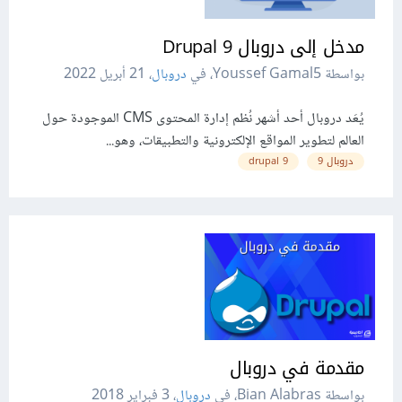
مدخل إلى دروبال Drupal 9
بواسطة Youssef Gamal5، في
دروبال
،
21 أبريل 2022
يُعَد دروبال أحد أشهر نُظم إدارة المحتوى CMS الموجودة حول
العالم لتطوير المواقع الإلكترونية والتطبيقات، وهو...
دروبال 9
9 drupal
مقدمة في دروبال
بواسطة Bian Alabras، في
دروبال
،
3 فبراير 2018