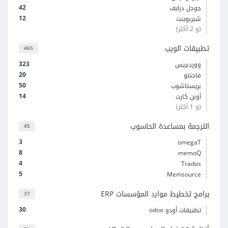
42
جوجل درايف
12
شيربوينت
(و 2 أكثر)
تطبيقات الويب
465
323
ووردبريس
20
ماجنتو
50
بريستاشوب
14
أوبن كارت
(و 1 أكثر)
الترجمة بمساعدة الحاسوب
45
3
omegaT
8
memoQ
4
Trados
5
Memsource
برامج تخطيط موارد المؤسسات ERP
37
30
تطبيقات أودو odoo