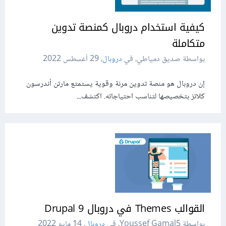
كيفية استخدام دروبال كمنصة تدوين
متكاملة
بواسطة صديق دمياطي، في
دروبال
،
29 أغسطس 2022
إن دروبال هو منصة تدوين مرنة وقوية يستمتع مارتن أندرسون
كلاتز بتخصيصها لتناسب احتياجاته. اكتشف...
القوالب Themes في دروبال 9 Drupal
بواسطة Youssef Gamal5، في
دروبال
،
14 مايو 2022