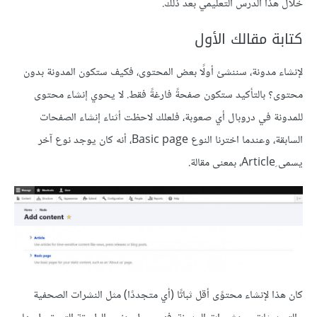
خلال هذا الدرس التعليمي بعد ذلك.
كتابة مقالك الأول
لإنشاء مدونة، سننشئ أولًا بعض المحتوى، فكيف ستكون المدونة بدون
محتوى؟ بالتأكيد ستكون صفحةً فارغةً فقط. لا يحوي إنشاء محتوى
للمدونة في دروبال أي صعوبة، فلعلك لاحظت أثناء إنشاء الصفحات
السابقة، وعندما اخترنا النوع Basic page، أنه كان يوجد نوع آخر
يسمى ِArticle، بمعنى مقالة.
كان هذا لإنشاء محتوًى أقل ثباتًا (أي متجددًا) مثل النشرات الصحفية