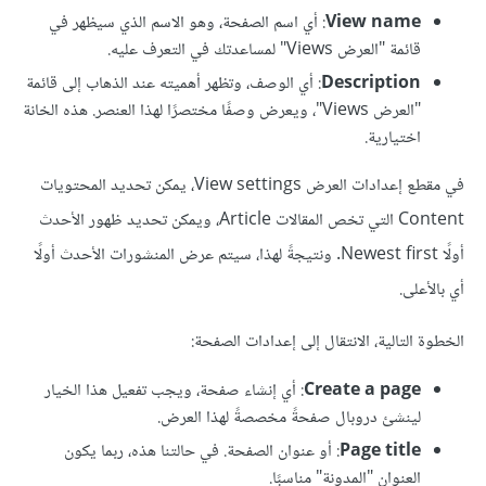
View name
: أي اسم الصفحة، وهو الاسم الذي سيظهر في
قائمة "العرض Views" لمساعدتك في التعرف عليه.
Description
: أي الوصف، وتظهر أهميته عند الذهاب إلى قائمة
"العرض Views"، ويعرض وصفًا مختصرًا لهذا العنصر. هذه الخانة
اختيارية.
في مقطع إعدادات العرض View settings، يمكن تحديد المحتويات
Content التي تخص المقالات Article، ويمكن تحديد ظهور الأحدث
أولًا Newest first. ونتيجةً لهذا، سيتم عرض المنشورات الأحدث أولًا
أي بالأعلى.
الخطوة التالية، الانتقال إلى إعدادات الصفحة:
Create a page
: أي إنشاء صفحة، ويجب تفعيل هذا الخيار
لينشئ دروبال صفحةً مخصصةً لهذا العرض.
Page title
: أو عنوان الصفحة. في حالتنا هذه، ربما يكون
العنوان "المدونة" مناسبًا.