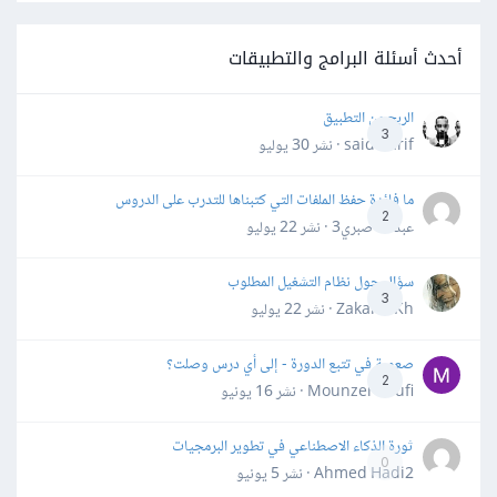
أحدث أسئلة البرامج والتطبيقات
الربح من التطبيق
3
said darif · نشر
30 يوليو
ما فائدة حفظ الملفات التي كتبناها للتدرب على الدروس
2
عبدالله صبري3 · نشر
22 يوليو
سؤال حول نظام التشغيل المطلوب
3
Zakaria Kh · نشر
22 يوليو
صعوبة في تتبع الدورة - إلى أي درس وصلت؟
2
Mounzer Soufi · نشر
16 يونيو
ثورة الذكاء الاصطناعي في تطوير البرمجيات
0
Ahmed Hadi2 · نشر
5 يونيو