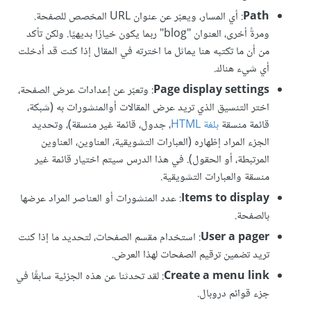
Path
: أي المسار، ويعبّر عن عنوان URL المخصص للصفحة.
ومرةً أخرى، العنوان "blog" ربما يكون خيارًا بديهيًا. ولكن تأكد
من أن ما تكتبه هنا يماثل ما اخترته في المقال إذا كنت قد أدخلت
أي شيء هناك.
Page display settings
: وتعبّر عن إعدادات عرض الصفحة،
اختر التنسيق الذي تريد عرض المقالات أوالمنشورات به (شبكة،
قائمة منسقة
بلغة HTML
، جدول، قائمة غير منسقة)، وتحديد
الجزء المراد إظهاره (العبارات التشويقية، العناوين، العناوين
المرتبطة، أو الحقول). في هذا الدرس سيتم اختيار قائمة غير
منسقة والعبارات التشويقية.
Items to display
: عدد المنشورات أو العناصر المراد عرضها
بالصفحة.
User a pager
: استخدام مقسم الصفحات، لتحديد ما إذا كنت
تريد تضمين ترقيم الصفحات لهذا العرض.
Create a menu link
: لقد تحدثنا عن هذه الجزئية سابقًا في
جزء قوائم دروبال.