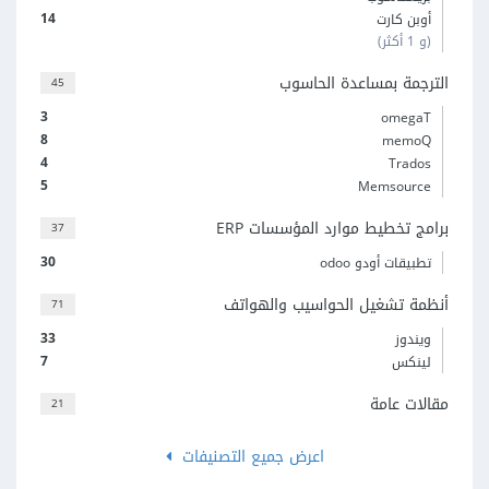
14
أوبن كارت
(و 1 أكثر)
الترجمة بمساعدة الحاسوب
45
3
omegaT
8
memoQ
4
Trados
5
Memsource
برامج تخطيط موارد المؤسسات ERP
37
30
تطبيقات أودو odoo
أنظمة تشغيل الحواسيب والهواتف
71
33
ويندوز
7
لينكس
مقالات عامة
21
اعرض جميع التصنيفات