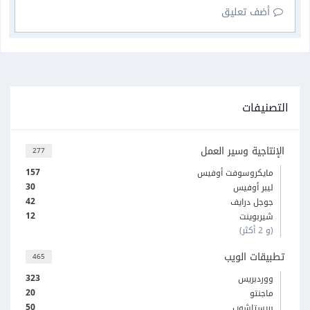
أضف تعليق
التصنيفات
الإنتاجية وسير العمل
277
157
مايكروسوفت أوفيس
30
ليبر أوفيس
42
جوجل درايف
12
شيربوينت
(و 2 أكثر)
تطبيقات الويب
465
323
ووردبريس
20
ماجنتو
50
بريستاشوب