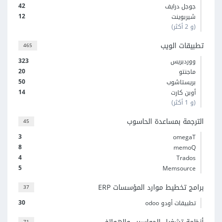
42
جوجل درايف
12
شيربوينت
(و 2 أكثر)
تطبيقات الويب
465
323
ووردبريس
20
ماجنتو
50
بريستاشوب
14
أوبن كارت
(و 1 أكثر)
الترجمة بمساعدة الحاسوب
45
3
omegaT
8
memoQ
4
Trados
5
Memsource
برامج تخطيط موارد المؤسسات ERP
37
30
تطبيقات أودو odoo
71