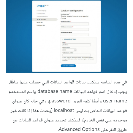
في هذه الشاشة ستكتب بيانات قواعد البيانات التي حصلت عليها سابقًا.
يجب إدخال اسم قواعد البيانات database name واسم المستخدم
user name وأيضًا كلمة المرور password، وفي حالة كان عنوان
قواعد البيانات الخاص بك ليس localhost (يحدث هذا إذا كانت غير
موجودة على نفس الخادم)، فيمكنك تحديد عنوان قواعد البيانات عن
طريق النقر على Advanced Options.