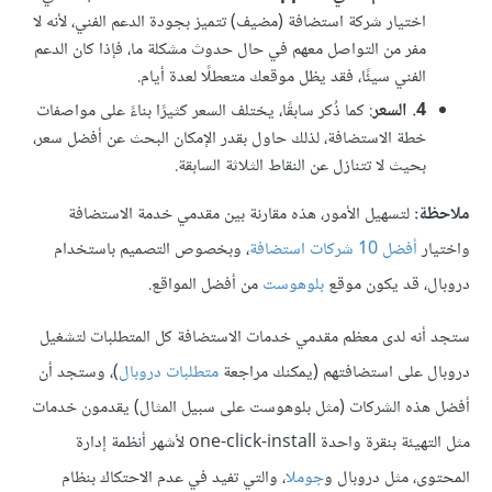
اختيار شركة استضافة (مضيف) تتميز بجودة الدعم الفني، لأنه لا
مفر من التواصل معهم في حال حدوث مشكلة ما، فإذا كان الدعم
الفني سيئًا، فقد يظل موقعك متعطلًا لعدة أيام.
4. السعر
: كما ذُكر سابقًا، يختلف السعر كثيرًا بناءً على مواصفات
خطة الاستضافة، لذلك حاول بقدر الإمكان البحث عن أفضل سعر،
بحيث لا تتنازل عن النقاط الثلاثة السابقة.
ملاحظة:
لتسهيل الأمور، هذه مقارنة بين مقدمي خدمة الاستضافة
واختيار
أفضل 10 شركات استضافة
، وبخصوص التصميم باستخدام
دروبال، قد يكون موقع
بلوهوست
من أفضل المواقع.
ستجد أنه لدى معظم مقدمي خدمات الاستضافة كل المتطلبات لتشغيل
دروبال على استضافتهم (يمكنك مراجعة
متطلبات دروبال
)، وستجد أن
أفضل هذه الشركات (مثل بلوهوست على سبيل المثال) يقدمون خدمات
مثل التهيئة بنقرة واحدة one-click-install لأشهر أنظمة إدارة
المحتوى، مثل دروبال و
جوملا
، والتي تفيد في عدم الاحتكاك بنظام