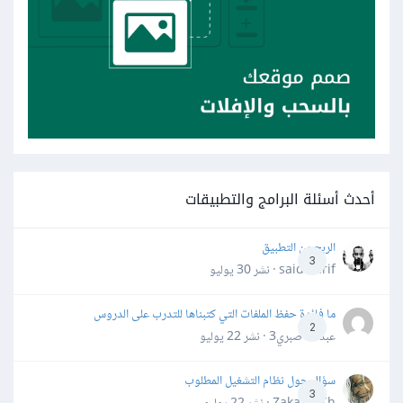
أحدث أسئلة البرامج والتطبيقات
الربح من التطبيق
3
said darif · نشر
30 يوليو
ما فائدة حفظ الملفات التي كتبناها للتدرب على الدروس
2
عبدالله صبري3 · نشر
22 يوليو
سؤال حول نظام التشغيل المطلوب
3