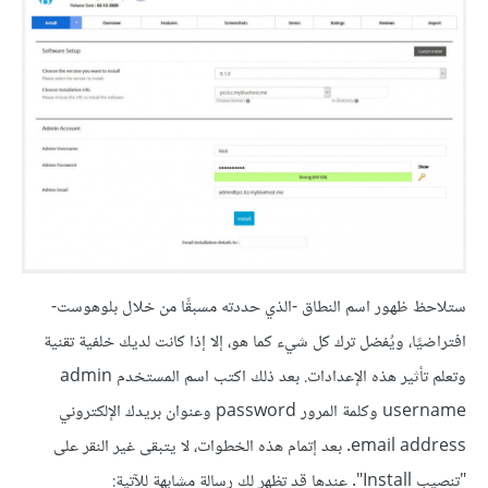
ستلاحظ ظهور اسم النطاق -الذي حددته مسبقًا من خلال بلوهوست-
افتراضيًا، ويُفضل ترك كل شيء كما هو، إلا إذا كانت لديك خلفية تقنية
وتعلم تأثير هذه الإعدادات. بعد ذلك اكتب اسم المستخدم admin
username وكلمة المرور password وعنوان بريدك الإلكتروني
email address. بعد إتمام هذه الخطوات، لا يتبقى غير النقر على
"تنصيب Install". عندها قد تظهر لك رسالة مشابهة للآتية: