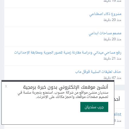
منذ 19 دقيقة
مشروع ذكاء اصطناعي
منذ 20 دقيقة
مصمم مساحات ابداعي
منذ 20 دقيقة
رفع مساحي ميداني ودراسة مقارنة زمنية للصور الجوية ومطابقة الإحداثيات 
والمعالم
منذ 21 دقيقة
حذف تعليقات السلبية قوقل ماب
منذ 47 دقيقة
أحدث الوظائف عن بعد على موقع بعيد
Confidence Way : Finance Operations Specialist
منذ 3 ساعة