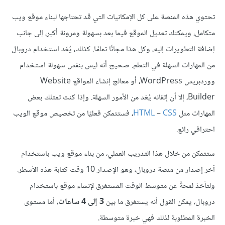
تحتوي هذه المنصة على كل الإمكانيات التي قد تحتاجها لبناء موقع ويب
متكامل، ويمكنك تعديل الموقع فيما بعد بسهولة ومرونة أكبر، إلى جانب
إضافة التطويرات إليه، وكل هذا مجانًا تمامًا. كذلك، يُعَد استخدام دروبال
من المهارات السهلة في التعلم. صحيح أنه ليس بنفس سهولة استخدام
ووردبريس WordPress، أو معالج إنشاء المواقع Website
Builder، إلا أن إتقانه يُعَد من الأمور السهلة. وإذا كنت تمتلك بعض
المهارات مثل
CSS
–
HTML
، فستتمكن فعليًا من تخصيص موقع الويب
احترافي رائع.
ستتمكن من خلال هذا التدريب العملي، من بناء موقع ويب باستخدام
آخر إصدار من منصة دروبال، وهو الإصدار 10 وقت كتابة هذه الأسطر.
ولتأخذ لمحةً عن متوسط الوقت المستغرق لإنشاء موقع باستخدام
دروبال، يمكن القول أنه يستغرق ما بين
3 إلى 4 ساعات
، أما مستوى
الخبرة المطلوبة لذلك فهي خبرة متوسطة.