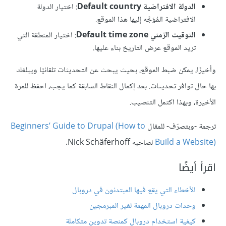
الدولة الافتراضية Default country
: اختيار الدولة
الافتراضية المُوَجَّه إليها هذا الموقع.
التوقيت الزمني Default time zone
: اختيار المنطقة التي
تريد الموقع عرض التاريخ بناء عليها.
وأخيرًا، يمكن ضبط الموقع، بحيث يبحث عن التحديثات تلقائيًا ويبلغك
بها حال توافر تحديثات. بعد إكمال النقاط السابقة كما يجب، احفظ للمرة
الأخيرة، وبهذا اكتمل التنصيب.
ترجمة -وبتصرّف- للمقال
Beginners’ Guide to Drupal (How to
Build a Website)
لصاحبه Nick Schäferhoff.
اقرأ أيضًا
الأخطاء التي يقع فيها المبتدئون في دروبال
وحدات دروبال المهمة لغير المبرمجين
كيفية استخدام دروبال كمنصة تدوين متكاملة