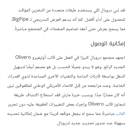
لقد بُني دروبال لكي يستخدم طبقات متعددة من التخزين المؤقت
للحصول على أداءٍ أفضل. كما أنه يدعم العرض التدريجي لـ BigPipe،
مما يسمح بعرض حتى أعقد تصاميم الصفحات في المتصفح مباشرةً.
إمكانية الوصول
اجتهد مجتمع دروبال كثيرًا في العمل على قالب أوليفيرو Olivero
الجديد الرائع. وهو لا يبدو جميلًا فحسب، بل هو مصمم أيضًا لتسهيل
التنقل بواسطة قارئات الشاشة والتقنيات الأخرى المساعدة لذوي القدرات
الخاصة. وعند مراجعته من قِبل الاتحاد الأمريكي الوطني للمكفوفين تبيّن
أنه كان ممتازًا جدًا. وبسبب خبرة مارتن فقد استطاع اكتشاف طريقة
لتجاوز قالب Olivero وإجراء بعض التغييرات الطفيفة عليه دون تحرير
القالب
مباشرةً؛ مما سمح له بجعل موقعه فريدًا مع ضمان إمكانية تحديثه
بسهولة عند صدور تحديثٍ جديد لدروبال.