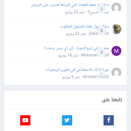
ما فائدة حفظ الملفات التي كتبناها للتدرب على الدروس
2
عبدالله صبري3 · نشر
22 يوليو
سؤال حول نظام التشغيل المطلوب
3
Zakaria Kh · نشر
22 يوليو
صعوبة في تتبع الدورة - إلى أي درس وصلت؟
2
Mounzer Soufi · نشر
16 يونيو
ثورة الذكاء الاصطناعي في تطوير البرمجيات
0
Ahmed Hadi2 · نشر
5 يونيو
تابعنا على