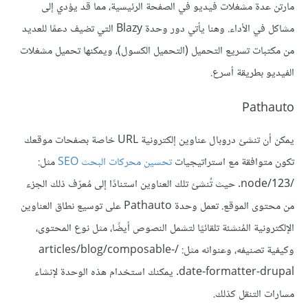
مارتن عدة مشغلات فيديو في الصفحة الرئيسية، مما قد يؤدي إلى
مشاكل في الأداء. وهنا يأتي دور وحدة Blazy التي تضيف دعمًا للعديد
من مكتبات تسريع التحميل (التحميل الكسول)، ويمكنها تحميل مشغلات
الفيديو بطريقة أسرع.
Pathauto
يمكن أن تنشئ دروبال عناوين إلكترونية URL خاصة بصفحات موقعك
تكون متوافقة مع استراتيجيات
تحسين محركات البحث SEO
مثل:
/node/123. حيث تُنشئ تلك العناوين استنادًا إلى مُعرّف ذلك الجزء
من محتوى الموقع. تعمل وحدة Pathauto على توسيع نطاق العناوين
الإلكترونية المُنشئة تلقائيًا لتشمل النصوص أيضًا، مثل نوع المحتوى،
وكيفية تصنيفه، وعنوانه مثل: /articles/blog/composable-
date-formatter-drupal. يمكنك استخدام هذه الوحدة لإنشاء
مسارات التنقل كذلك.