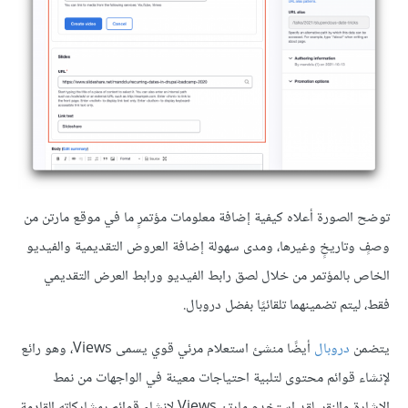
توضح الصورة أعلاه كيفية إضافة معلومات مؤتمرٍ ما في موقع مارتن من
وصفٍ وتاريخٍ وغيرها، ومدى سهولة إضافة العروض التقديمية والفيديو
الخاص بالمؤتمر من خلال لصق رابط الفيديو ورابط العرض التقديمي
فقط، ليتم تضمينهما تلقائيًا بفضل دروبال.
يتضمن
دروبال
أيضًا منشئ استعلام مرئي قوي يسمى Views، وهو رائع
لإنشاء قوائم محتوى لتلبية احتياجات معينة في الواجهات من نمط
الإشارة والنقر. لقد استخدم مارتن Views لإنشاء قوائم بمشاركاته القادمة