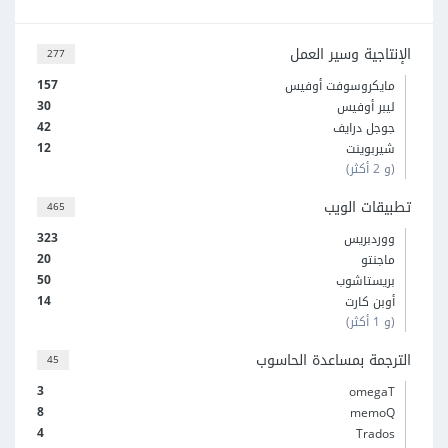
الإنتاجية وسير العمل
277
157
مايكروسوفت أوفيس
30
ليبر أوفيس
42
جوجل درايف
12
شيربوينت
(و 2 أكثر)
تطبيقات الويب
465
323
ووردبريس
20
ماجنتو
50
بريستاشوب
14
أوبن كارت
(و 1 أكثر)
الترجمة بمساعدة الحاسوب
45
3
omegaT
8
memoQ
4
Trados