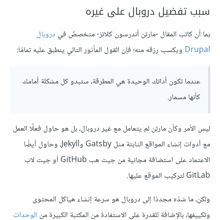
سبب تفضيل دروبال على غيره
بما أن كاتب المقال -مارتن أندرسون كلاتز- متخصصٌ في
دروبال
Drupal
ويكسب رزقه منه؛ فإن القول المأثور التالي ينطبق عليه تمامًا:
عندما تكون أداتك الوحيدة هي المطرقة، ستبدو كل مشكلة أمامك
كأنها مسمار.
ليس الأمر وكأن مارتن لم يتعامل مع غير دروبال، بل هو حاول فعلًا العمل
مع أدوات إنشاء المواقع الثابتة مثل Gatsby وJekyll، وحاول أيضًا
الاعتماد على استضافة مجانية من جيت هب GitHub أو جيت لاب
GitLab لتركيب الموقع عليها.
ولكن، ما شدّه مجددًا إلى دروبال هو سرعة إنشاء هياكل المحتوى
وتكييفها، بالإضافة للقدرة على الاستفادة من المكتبة الكبيرة من
الوحدات