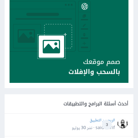
أحدث أسئلة البرامج والتطبيقات
الربح من التطبيق
3
said darif · نشر
30 يوليو