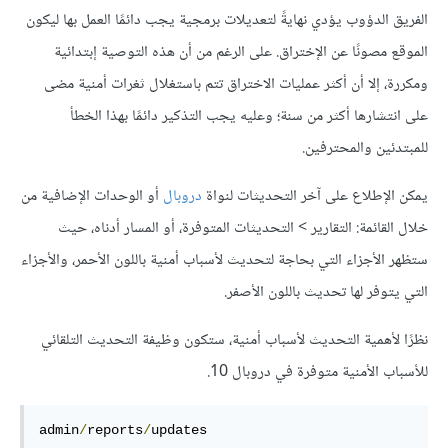
الفريق الدؤوب يؤدي نهايةً لتعديلات برمجية يجب دائمًا العمل بها ليكون
الموقع مصونًا عن الإختراق. على الرغم من أن هذه التوصية إبتدائية
ومكررة، إلا أن أكثر عمليات الاختراق تتم باستغلال ثغرات أمنية مضى
على انتشارها أكثر من سنة؛ وعليه يجب التذكير دائمًا بهذا الخطأ
للمبتدئين والمحترفين.
يمكن الإطلاع على آخر التحديثات لنواة
دروبال
أو الوحدات الإضافية من
خلال القائمة: التقارير > التحديثات المتوفرة، أو المسار أدناه، حيث
ستظهر الأجزاء التي بحاجة لتحديث لأسباب أمنية باللون الأحمر، والأجزاء
التي يتوفر لها تحديث باللون الأصفر.
نظرًا ﻷهمية التحديث لأسباب أمنية، ستكون وظيفة التحديث التلقائي
للأسباب الأمنية متوفرة في دروبال 10.
admin
/
reports
/
updates