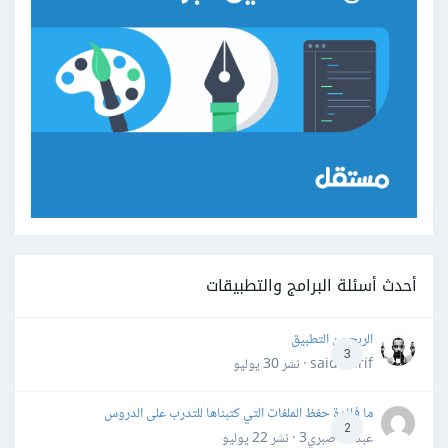
أحدث أسئلة البرامج والتطبيقات
الربح من التطبيق
3
said darif · نشر
30 يوليو
ما فائدة حفظ الملفات التي كتبناها للتدرب على الدروس
2
عبدالله صبري3 · نشر
22 يوليو