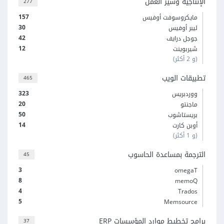
الإنتاجية وسير العمل
277
157
مايكروسوفت أوفيس
30
ليبر أوفيس
42
جوجل درايف
12
شيربوينت
(و 2 أكثر)
تطبيقات الويب
465
323
ووردبريس
20
ماجنتو
50
بريستاشوب
14
أوبن كارت
(و 1 أكثر)
الترجمة بمساعدة الحاسوب
45
3
omegaT
8
memoQ
4
Trados
5
Memsource
برامج تخطيط موارد المؤسسات ERP
37