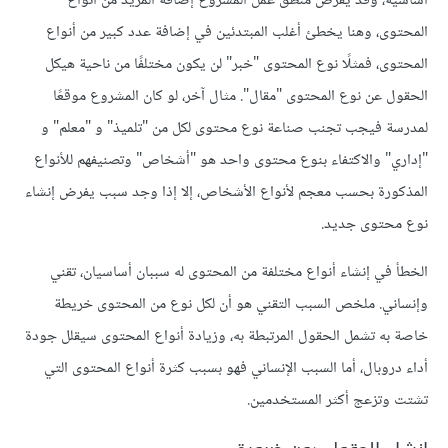
أساسية، وقد يفرض منطق عمل المشروع إضافة المزيد من أنواع
المحتوى، وهنا يخطئ أغلب المبتدئين في إضافة عدد كبير من أنواع
المحتوى، فمثلًا نوع المحتوى "خبر" لن يكون مختلفًا من ناحية هيكل
الحقول عن نوع المحتوى "مقال". مثال آخر، لو كان المشروع موقعًا
لمدرسة فيجب تجنب صناعة نوع محتوى لكل من "تلميذ" و "معلم" و
"إداري" والاكتفاء بنوع محتوى واحد هو "أشخاص" وتصنيفهم للأنواع
المذكورة بحسب معجم ﻷنواع الأشخاص، إلا إذا وجد سبب يفرض إنشاء
نوع محتوى جديد.
الخطأ في إنشاء أنواع مختلفة من المحتوى له سببان أساسيان، تقني
وإنساني. ملخص السبب التقني هو أن لكل نوع من المحتوى خريطة
خاصة به تشمل الحقول المرتبطة به، وزيادة أنواع المحتوى سيقلل جودة
أداء دروبال، أما السبب الإنساني فهو بسبب كثرة أنواع المحتوى التي
تشتت وتزعج أكثر المستخدمين.