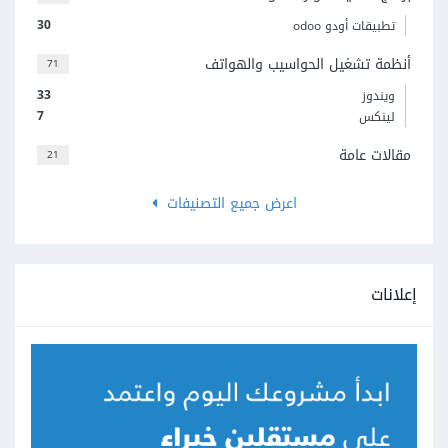
30
تطبيقات أودو odoo
أنظمة تشغيل الحواسيب والهواتف
71
33
ويندوز
7
لينكس
مقالات عامة
21
اعرض جميع التصنيفات
إعلانات