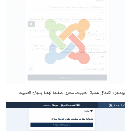
وبمجرد اكتمال عملية التثبيت، سترى صفحة تهنئة بنجاح التثبيت!