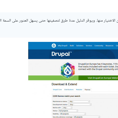
كتابة هذا المقال، تتوافر أكثر من 2900 سمة theme يمكن الاختيار منها. ويوفر الدليل عدة طرق لتصفيتها حتى يسهل العثور على ا