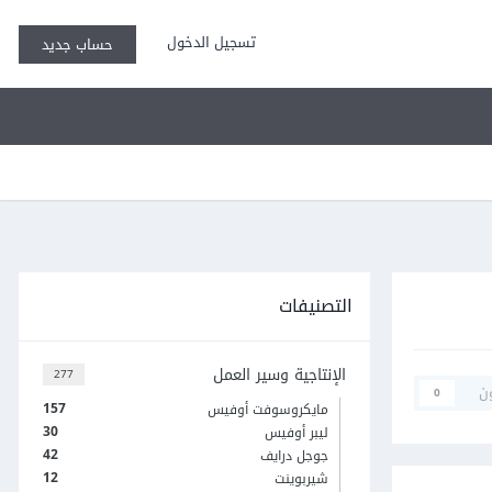
تسجيل الدخول
حساب جديد
التصنيفات
الإنتاجية وسير العمل
277
ن
0
157
مايكروسوفت أوفيس
30
ليبر أوفيس
42
جوجل درايف
12
شيربوينت