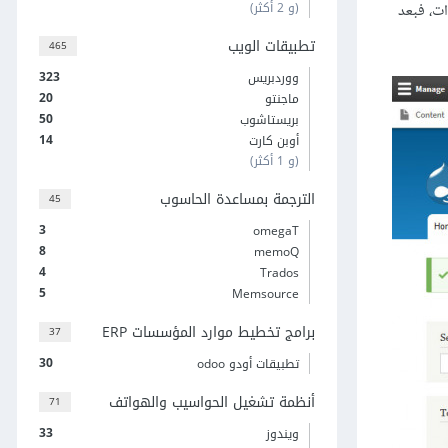
(و 2 أكثر)
، فبعد
تطبيقات الويب
465
323
ووردبريس
20
ماجنتو
50
بريستاشوب
14
أوبن كارت
(و 1 أكثر)
الترجمة بمساعدة الحاسوب
45
3
omegaT
8
memoQ
4
Trados
5
Memsource
برامج تخطيط موارد المؤسسات ERP
37
30
تطبيقات أودو odoo
أنظمة تشغيل الحواسيب والهواتف
71
33
ويندوز