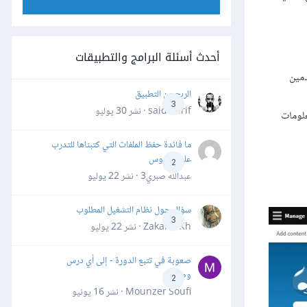
أحدث أسئلة البرامج والتطبيقات
ن المستخدمين
الربح من التطبيق
3
said darif · نشر
30 يوليو
علومات
ما فائدة حفظ الملفات التي كتبناها للتدرب
على الدروس
2
عبدالله صبري3 · نشر
22 يوليو
سؤال حول نظام التشغيل المطلوب
3
Zakaria Kh · نشر
22 يوليو
صعوبة في تتبع الدورة - إلى أي درس
وصلت؟
2
Mounzer Soufi · نشر
16 يونيو