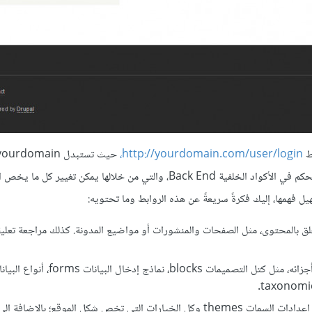
ط
http://yourdomain.com/user/login،
النطاق الخاص بك)، ويوجد في أعلى الشاشة كل الروابط التي تقود إلى التحكم في الأكواد الخلفية Back End، والتي من خلالها يمكن تغيي
ل فهمها، إليك فكرةً سريعةً عن هذه الروابط وما تحتويه:
ق بالمحتوى، مثل الصفحات والمنشورات أو مواضيع المدونة. كذلك مراجعة تعليقا
: أي الهيكل، وهذا القسم المسئول عن هيكلة الموقع وأجزائه، مثل كتل التصميما
: أي المظهر، ومن خلال هذا القسم يتم التحكم في إعدادات السمات themes وكل الخيارات التي تخص شكل الموقع؛ 