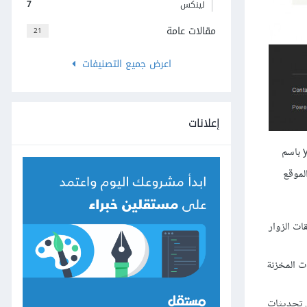
7
لينكس
مقالات عامة
21
اعرض جميع التصنيفات
إعلانات
حيث تستبدل yourdomain باسم
ر كل ما يخص الموقع
ت الزوار
ت blocks، نماذج إدخال البيانات forms، أنواع البيانات المخزنة
بالإضافة إلى تحديثات