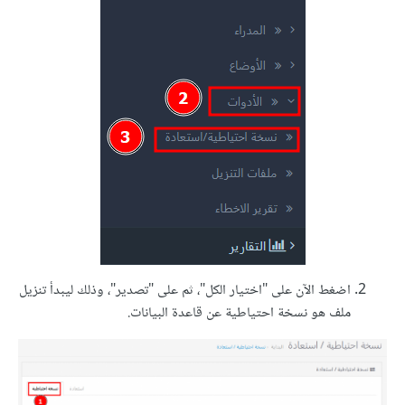
اضغط الآن على "اختيار الكل"، ثم على "تصدير"، وذلك ليبدأ تنزيل
ملف هو نسخة احتياطية عن قاعدة البيانات.