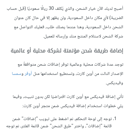
أصبح لديك الآن خيار الشحن، والذي يُكلف 30 ريالًا سعوديًا (قبل حساب
الضريبة) لأي مكان داخل السعودية، ولن يظهر إلا في حال كان عنوان
الشحن داخل السعودية، وهنا عندما يصلك طلب، فعليك التواصل مع
شركة الشحن لاستلام المنتج منك وإرساله للعميل.
إضافة طريقة شحن مؤتمتة لشركة محلية أو عالمية
توجد عدة شركات محلية وعالمية توفر إضافات شحن متوافقةً مع
الإصدار الثالث من أوبن كارت، وتستطيع استخدامها مثل
أوفر
و
سمسا
وفيديكس.
تأتي إضافة فيديكس مع أوبن كارت افتراضيًا لكن بدون تثبيت، وفيما
يلي خطوات استخدام إضافة فيديكس ضمن متجر أوبن كارت:
توجه إلى لوحة التحكم، ثم اضغط على تبويب "إضافات" ضمن
قائمة "إضافات"، واختر "طرق الشحن" ضمن قائمة الفلتر، ثم توجه