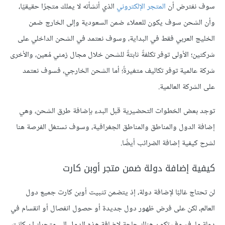
سوف نفترض أن
المتجر الإلكتروني
الذي أنشأته لا يملك متجرًا حقيقيًا،
وأن الشحن سوف يكون للعملاء ضمن السعودية وإلى الخارج ضمن
الخليج العربي فقط في البداية، وسوف نعتمد في الشحن الداخلي على
شركتين؛ الأولى توفر تكلفةً ثابتةً للشحن خلال مجال زمني مُعين، والأخرى
شركة عالمية توفر تكاليف متغيرةً؛ أما الشحن الخارجي، فسوف نعتمد
على الشركة العالمية.
توجد بعض الخطوات التحضيرية قبل البدء بإضافة طرق الشحن، وهي
إضافة الدول والمناطق والمناطق الجغرافية، وسوف نستغل الفرصة هنا
لشرح كيفية إضافة الضرائب أيضًا.
كيفية إضافة دولة ضمن متجر أوبن كارت
لن تحتاج غالبًا لإضافة دولة، إذ يتضمن تثبيت أوبن كارت جميع دول
العالم، لكن على فرض ظهور دول جديدة أو حصول انفصال أو انقسام في
دولة ما، فسوف تكون هناك حاجة لإضافة هذه الدول إلى متجرك إن كانت