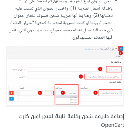
أدخل "عنوان نوع الضريبة" ووصفها، ثم اضغط على زر "+"
لإضافة أسعار الضريبة (1)، واختيار العنوان الذي تستند عليه
لحسابها (2)، وهنا بما أنها ضريبة شحن، فسوف نختار "عنوان
الشحن"، بينما لو كانت الضريبة لمنتج ما، لاخترنا "عنوان الدفع"،
لكن هذه التفاصيل تختلف حسب موقع عملك والدول التي يقطن
فيها العملاء المستهدفون.
إضافة طريقة شحن بكلفة ثابتة لمتجر أوبن كارت
OpenCart