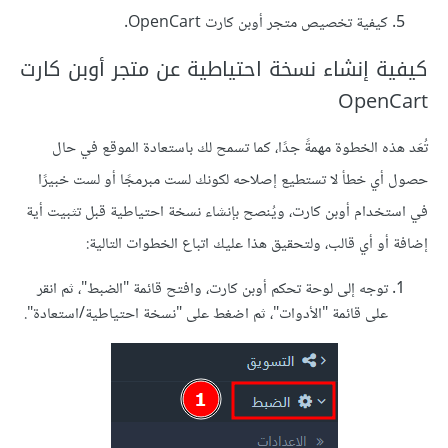
كيفية تخصيص متجر أوبن كارت OpenCart.
كيفية إنشاء نسخة احتياطية عن متجر أوبن كارت
OpenCart
تُعَد هذه الخطوة مهمةً جدًا، كما تسمح لك باستعادة الموقع في حال
حصول أي خطأ لا تستطيع إصلاحه لكونك لست مبرمجًا أو لست خبيرًا
في استخدام أوبن كارت، ويُنصح بإنشاء نسخة احتياطية قبل تثبيت أية
إضافة أو أي قالب، ولتحقيق هذا عليك اتباع الخطوات التالية:
توجه إلى لوحة تحكم أوبن كارت، وافتح قائمة "الضبط"، ثم انقر
على قائمة "الأدوات"، ثم اضغط على "نسخة احتياطية/استعادة".