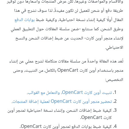
والأقسام والمواصفات وغيرها، لكن عرض المنتجات وأسعارها دون توفير
طريقة دفع أو شحن للعميل لن تكون مفيدةً، لذا سوف نشرح في هذا
المقال أولًا كيفية إنشاء نسخة احتياطية، وكيفية ضبط
بوابات الدفع
وطرق الشحن، كما سنتابع -ضمن سلسلة المقالات حول التطبيق العملي
ﻹنشاء متجر أوبن كارت- الحديث عن ضبط إضافات الشحن والنسخ
اﻻحتياطي.
تُعَد هذه المقالة واحدةً من سلسلة مقالات متكاملة لشرح عملي عن إنشاء
متجر باستخدام أوبن كارت OpenCart بالكامل، من التثبيت، وحتى
التخصيص:
تثبيت أوبن كارت OpenCart، والتعامل مع القوالب
.
تحضير متجر أوبن كارت OpenCart لعملية إضافة المنتجات
.
كيفية ضبط إضافات الشحن، وإنشاء نسخة احتياطية لمتجر أوبن
كارت OpenCart.
كيفية ضبط بوابات الدفع لمتجر أوبن كارت OpenCart.