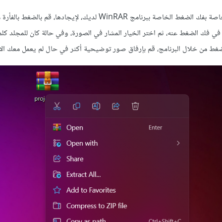
ربما لم تضغط على التبويبة الخاصة بفك الضغط الخاصة ببرنامج WinRAR لديك، لإيجادها، ق
في فك الضغط عنه، ثم اختر الخيار المشار في الصورة، وفي حالة كان للمجلد ك
غط من خلال البرنامج، قم بإرفاق صور توضيحية أكثر في حال لم يعمل معك الأم