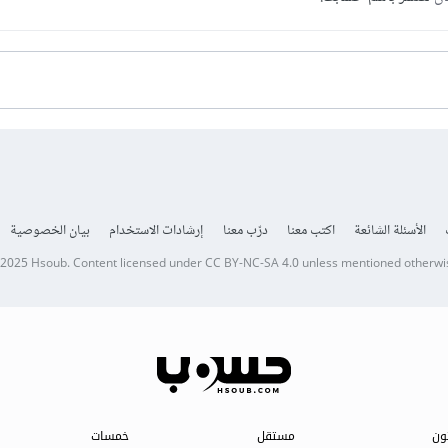
الأسئلة الشائعة
اكتب معنا
درّب معنا
إرشادات الاستخدام
بيان الخصوصية
 2025
Hsoub
.
Content licensed under
CC BY-NC-SA 4.0
unless mentioned otherwi