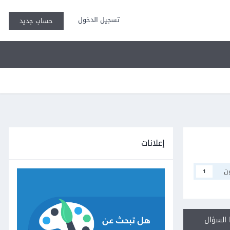
تسجيل الدخول
حساب جديد
إعلانات
ن
1
السؤال