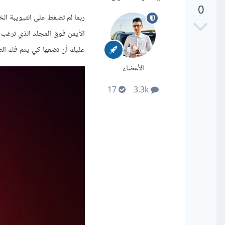
0
الأيمن فوق المجلد الذي ترغب 
عليك أن تضعها كي يتم فك الض
الأعضاء
17
3.3k