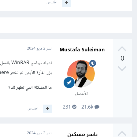
اقتباس
Mustafa Suleiman
نشر
2 مايو 2024
0
لديك برن
بزر الفأرة الأيمن ثم نختر extract here أو فك الضغط هنا ليتم فك ضغط الملف في نفس المكان.
ما المشكلة التي تظهر لك؟
الأعضاء
231
21.6k
اقتباس
ياسر مسكين
نشر
2 مايو 2024