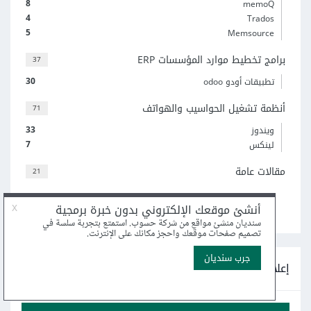
8
memoQ
4
Trados
5
Memsource
برامج تخطيط موارد المؤسسات ERP
37
30
تطبيقات أودو odoo
أنظمة تشغيل الحواسيب والهواتف
71
33
ويندوز
7
لينكس
مقالات عامة
21
اعرض جميع التصنيفات
إعلانات