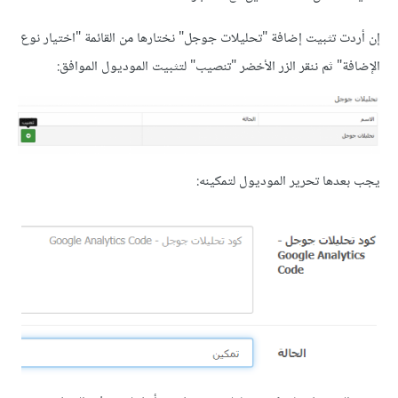
إن أردت تثبيت إضافة "تحليلات جوجل" نختارها من القائمة "اختيار نوع
الإضافة" ثم ننقر الزر الأخضر "تنصيب" لتثبيت الموديول الموافق:
يجب بعدها تحرير الموديول لتمكينه: