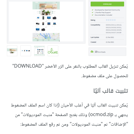
يُمكن تنزيل القالب المطلوب بالنقر على الزر الأخضر "DOWNLOAD"
للحصول على ملف مضغوط.
تثبيت قالب آليًا
يُمكن تثبيت القالب آليًا في أغلب الأحيان (إذا كان اسم الملف المضغوط
ينتهي بـ ocmod.zip) وذلك بفتح الصفحة "مثبت الموديولات" من
"الإضافات" ثم "مثبت الموديولات" ومن ثم رفع الملف المضغوط: