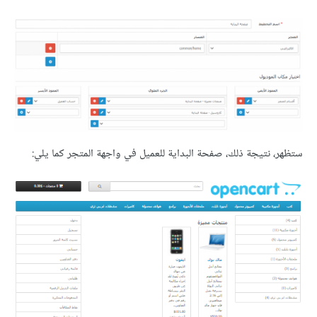
ستظهر، نتيجة ذلك، صفحة البداية للعميل في واجهة المتجر كما يلي: