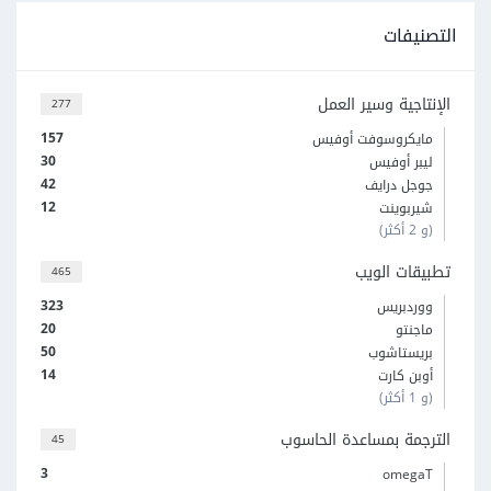
التصنيفات
الإنتاجية وسير العمل
277
157
مايكروسوفت أوفيس
30
ليبر أوفيس
42
جوجل درايف
12
شيربوينت
(و 2 أكثر)
تطبيقات الويب
465
323
ووردبريس
20
ماجنتو
50
بريستاشوب
14
أوبن كارت
(و 1 أكثر)
الترجمة بمساعدة الحاسوب
45
3
omegaT