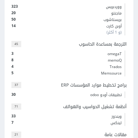
323
ووردبريس
20
ماجنتو
50
بريستاشوب
14
أوبن كارت
(و 1 أكثر)
الترجمة بمساعدة الحاسوب
45
3
omegaT
8
memoQ
4
Trados
5
Memsource
برامج تخطيط موارد المؤسسات ERP
37
30
تطبيقات أودو odoo
أنظمة تشغيل الحواسيب والهواتف
71
33
ويندوز
7
لينكس
مقالات عامة
21