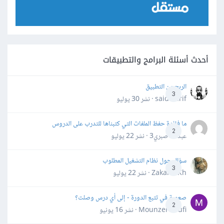
أحدث أسئلة البرامج والتطبيقات
الربح من التطبيق
3
said darif · نشر
30 يوليو
ما فائدة حفظ الملفات التي كتبناها للتدرب على الدروس
2
عبدالله صبري3 · نشر
22 يوليو
سؤال حول نظام التشغيل المطلوب
3
Zakaria Kh · نشر
22 يوليو
صعوبة في تتبع الدورة - إلى أي درس وصلت؟
2
Mounzer Soufi · نشر
16 يونيو