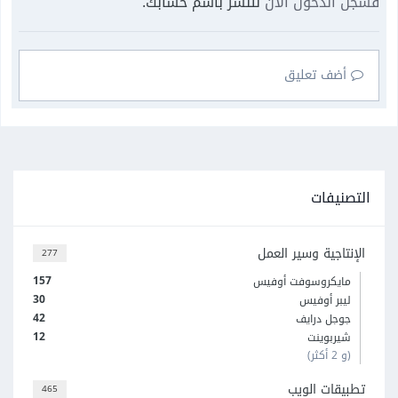
فسجل الدخول الآن
لتنشر باسم حسابك.
أضف تعليق
التصنيفات
الإنتاجية وسير العمل
277
157
مايكروسوفت أوفيس
30
ليبر أوفيس
42
جوجل درايف
12
شيربوينت
(و 2 أكثر)
تطبيقات الويب
465