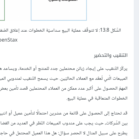
الشّكل 13.8: لا تتوقّف عمليّة البيع سداسيّة الخطوات عند إغل
OpenStax، تحت ترخيص  4
التنقيب والتحضير
يركّز التّنقيب على إيجاد زبائن محتملين جدد للمنتج أو الخدمة، ويساعد
المبيعات الّتي تُعقَد مع العملاء الحاليّين. حيث يسمح التّنقيب لمندوبي ا
المهمّ الحصول على أكبر عدد ممكن من العملاء المحتملين قصد تأمين بعض ال
الخطوات المتعاقبة في عمليّة البيع.
قد تحتاج إلى الحصول على قائمة من عشرين احتمالًا لتأمين عميل أو اثنين، 
بين الشّركات، حيث يجب على مندوب المبيعات النّظر في العديد من القضايا 
يطرح على سبيل المثال لا الحصر سؤال: هل هذا العميل المحتمل في حاجة إل