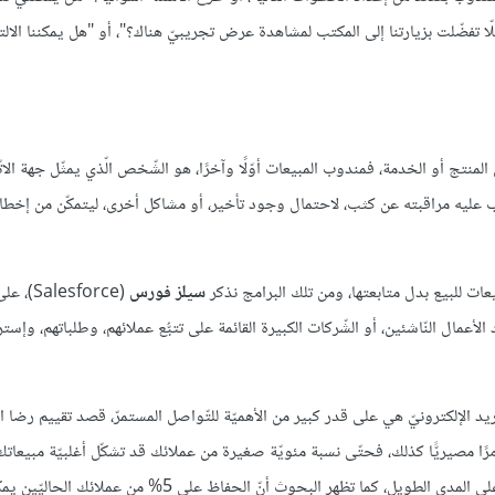
 تفضّلت بزيارتنا إلى المكتب لمشاهدة عرض تجريبيّ هناك؟"، أو "هل يمكننا الالت
لمنتج أو الخدمة، فمندوب المبيعات أوّلًا وآخرًا، هو الشّخص الّذي يمثّل جهة الات
جب عليه مراقبته عن كثب، لاحتمال وجود تأخير، أو مشاكل أخرى، ليتمكّن من إخطار 
مبيعات للبيع بدل متابعتها، ومن تلك البرامج نذكر
سيلز فورس
(alesforce
الأعمال النّاشئين، أو الشّركات الكبيرة القائمة على تتبُّع عملائهم، وطلباتهم، وإست
بريد الإلكترونيّ هي على قدر كبير من الأهميّة للتّواصل المستمرّ، قصد تقييم رضا ال
ًا مصيريًّا كذلك، فحتّى نسبة مئويّة صغيرة من عملائك قد تشكّل أغلبيّة مبيعاتك،
جلب عملاء جدد يُعدّ أكثر تكليفًا، من الحفاظ على العملاء الحاليّين بـ 5% على المدى الطويل، كما تظهر البحوث أنّ 