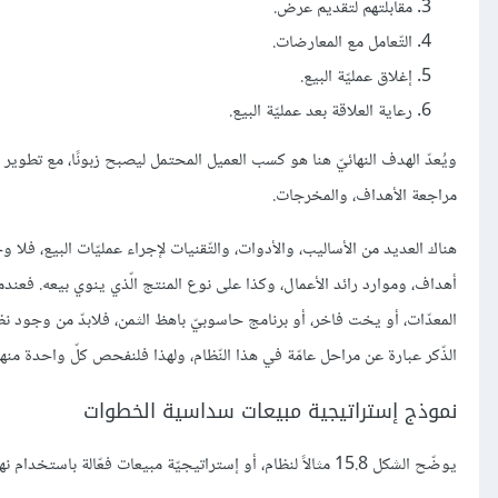
مقابلتهم لتقديم عرض.
التّعامل مع المعارضات.
إغلاق عمليّة البيع.
رعاية العلاقة بعد عمليّة البيع.
ويُعدّ الهدف النهائيّ هنا هو كسب العميل المحتمل ليصبح زبونًا، مع تطوير 
مراجعة الأهداف، والمخرجات.
هناك العديد من الأساليب، والأدوات، والتّقنيات لإجراء عمليّات البيع، فلا 
أهداف، وموارد رائد الأعمال، وكذا على نوع المنتج الّذي ينوي بيعه. فعند
المعدّات، أو يخت فاخر، أو برنامج حاسوبيّ باهظ الثمن، فلابدّ من وجود ن
الذّكر عبارة عن مراحل عامّة في هذا النّظام، ولهذا فلنفحص كلّ واحدة من
نموذج إستراتيجية مبيعات سداسية الخطوات
يوضّح الشكل 15.8 مثالاً لنظام، أو إستراتيجيّة مبيعات فعّالة باستخدام نهج من ستّ خطوات.