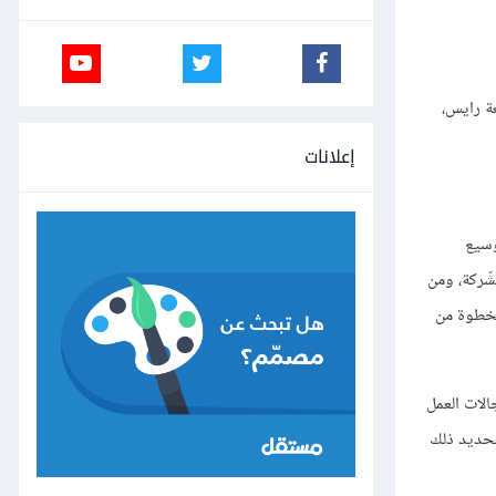
معة رايس،
إعلانات
وسيع
شّركة، ومن
 بخطوة من
الات العمل
لتحديد ذلك