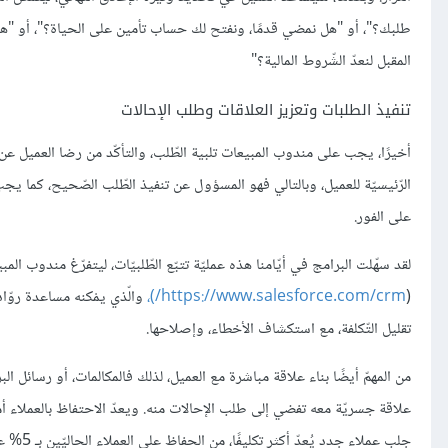
طلبك؟"، أو "هل نمضي قدمًا، ونفتح لك حساب تأمين على الحياة؟"، أو "هلّا
المقبل لنعدّ الشّروط المالية؟"
تنفيذ الطلبات وتعزيز العلاقات وطلب الإحالات
أخيرًا، يجب على مندوب المبيعات تلبية الطّلب، والتأكّد من رضا العميل عن ا
الرّئيسيّة للعميل، وبالتالي فهو المسؤول عن تنفيذ الطّلب الصّحيح، كما ي
على الفور.
لقد سهّلت البرامج في أيّامنا هذه عمليّة تتبّع الطّلبيّات، ليتفرّغ مندوب ال
(
https://www.salesforce.com/crm/)،
والّذي يمْكنه مساعدة روّاد 
تقليل التّكلفة، مع استكشاف الأخطاء، وإصلاحها.
من المهمّ أيضًا بناء علاقة مباشرة مع العميل، لذلك فالمكالمات، أو رسائل ال
علاقة جسريّة معه تفضي إلى طلب الإحالات منه. ويعدّ الاحتفاظ بالعملاء أمر