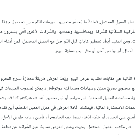
 لقاء العميل المحتمل. فعادةً ما يُحضّر مندوبو المبيعات النّاجحون تحضيرًا جيّدًا 
يبة السكّانيّة للشّركة، وبمنافسيها، وعملائها، والشّركات الأخرى الّتي يشترون م
ت، ومن المفيد أيضًا تسطير غاياتٍ قبل التّواصل مع العميل المحتمل، فمن أمثلة الغ
ّصال، أو تواصل آخر، أو حتّى بدء عمليّة البيع.
التّالية هي مقابلته لتقديم عرض البيع، ويُعدّ العرض طريقةً ممتازةً لشرح المعر
 مع محتوى بصريّ مميّز، وشهادات مصداقيّة موثوقة؛ إذ يمكن لمندوب المبيعات ف
وكيفيّة مساعدته للعميل المحتمل في حياته، أو في تحقيق أهداف شركته، كما قد يش
دمات الاستشارة الماليّة، فيمكنك إقامة العرض في منزل العميل المُحتّم، أين تقدّ
مينٍ على الحياة، أو خطّة ادّخار لمصاريف الجامعة، أو تأمين رعاية طويل الأجل، م
العرض في مكتب العميل المحتمل، بحيث يشمل العرض تقديمًا عبر الشّرائح عن قطعة م