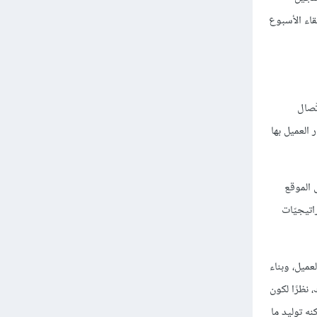
قاء الأسبوع
ّصال
العميل بها
S)، على الموقع
راتيجيّات
عميل، وبناء
 نظرًا لكون
الحفاظ على 5% من عملائك الحاليّين يمكنه توليد ما