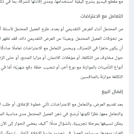
مع مقطع فيديو يشرح كيفيّة استخدامها، ومدى إفادتها للشّركة، بما في ذلك 
التعامل مع الاعتراضات
من المحتمل أثناء العرض التّقديمي أو بعده، طرْح العميل المحتمل لأسئلة أ
عن تخوّفات العميل المحتمل. وبعيدًا عن العرض التّقديميّ ذاته، فقد تظهر 
أن يكون ماهرًا في التّصرّف، ويحسن التّعامل مع الاعتراضات تعاملًا صادقًا، 
حول مخاوف من التّكلفة، أو مؤهّلات الائتمان، أو مزايا المنتج، أو حتّى ال
أنواع التّأمينات بالموازنة مع نوع آخر، أو تنصيب خطّة دفع شهريّة؛ أمّا 
التّكلفة موازنةً بالمنافسين.
إقفال البيع
بعد تقديم العرض، والتّعامل مع الاعتراضات، تأتي خطوة الإغلاق، أو طلب الش
والتعامل معها، نظرًا لكونها تُرسّخ في ذهن العميل المحتمل مدى مناسبة الم
يمكن تسبيقها بمرحلة تجريبيّة، بالسّؤال مثلًا: "كيف يمضي الحوار إلى الآن
القرار؛ وبعدها، سيساعد العميل في تحديد وتيرة الإغلاق النّهائي، ليتمكّن 