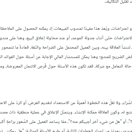
تقليل التّكاليف.
و اعتراضات، ويُعدّ هذا مفيدًا لمندوب المبيعات، إذ يمكنه الحصول على الملاحظات
الاعتراضات حتّى أثناء جدولة الموعد، أو عند محاولة إغلاق البيع، وهنا على مندو
لتنشأ العلاقة بينه، وبين العميل المحتمل على الصّراحة والثّقة، فعادةً ما تتمحور
رّفض الصّريح للمنتج؛ وهنا يمكن للمستشار المالي الإجابة عن أسئلة حول الفوائد ا
في حالة التعامل مع شركة، فقد تكون هذه الأسئلة حول فُرص الائتمان المعروضة، ومق
ّراء، ولا تقلّ هذه الخطوة أهميّةً عن الاستعداد لتقديم العرض، أو الردّ على الا
نتج له، وكون العلاقة ممكنة الإنشاء. ويتمثّل الإغلاق في عمليّة منطقيّة ذات مصد
؟"، أو "هل من شيء آخر أجيبكم عنه؟"، ممّا يساعد العميل على الشّعور براحةٍ أكبر
المندوب بعدئذ من إعداد الخطوات التّالية، أو طرح الأسئلة الموالية: "هل يمكنني 