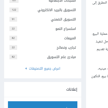
الشبكات الاجتماعية
101
التطرق إلى
التسويق بالبريد الالكتروني
122
التسويق الضمني
91
استسراع النمو
22
عمليّة البيع.
المبيعات
82
حل تنفيذ
تجارب ونصائح
22
ّة تقديم
مبادئ علم التسويق
82
اعرض جميع التصنيفات
 عينيه،
يًّا، أو عبر دورة بيع، فتكون
إعلانات