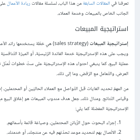
تعرفنا في
المقالات السابقة
من هذا الباب، لسلسلة مقالات
ريادة الأعمال
على 
الجانب الخاص بالمبيعات وخدمة العملاء.
استراتيجية المبيعات
إستراتيجيّة المبيعات
(sales strategy) هي خطّة يستخدمها ر
ويجب على هذه الإستراتيجيّة خدمة الفائدة الرّئيسيّة، أو الميزة التّنافس
عمليّة البيع، كما ينبغي احتواء هذه الإستراتيجيّة على ستّ خطوات تُمثّل نظ
العرض، والتّعامل مع الرّفض، وما إلى ذلك.
من المهمّ تحديد الغايات قبل التّواصل مع العملاء الحاليّين أو المحتملين،
الإستراتيجيّة المفصّلة كما يلي:
إجراء البحوث حول الزّبائن المحتملين، وصياغة قائمة بأسمائهم.
الاتّصال بهم لتحديد موعد تحدّثهم فيه عن منتجك، أو خدمتك.