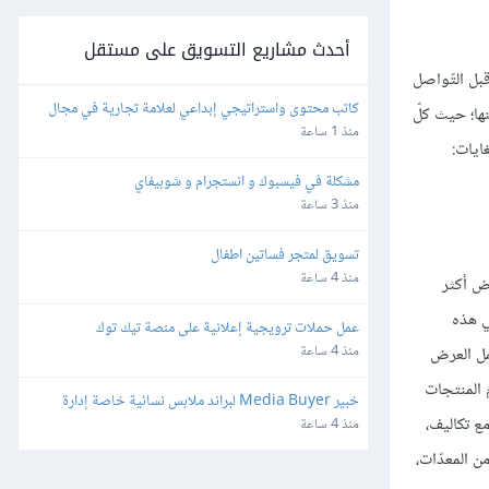
أحدث مشاريع التسويق على مستقل
قبل التّواصل
كاتب محتوى واستراتيجي إبداعي لعلامة تجارية في مجال 
نها؛ حيث كلّ
التجارة الإلكترونية
منذ 1 ساعة
ايات:
مشكلة في فيسبوك و انستجرام و شوبيفاي
منذ 3 ساعة
تسويق لمتجر فساتين اطفال
منذ 4 ساعة
وض أكثر
ي هذه
عمل حملات ترويجية إعلانية على منصة تيك توك
منذ 4 ساعة
مل العرض
م المنتجات
خبير Media Buyer لبراند ملابس نسائية خاصة إدارة 
ع تكاليف،
حملات Meta & TikTok
منذ 4 ساعة
ن المعدّات،