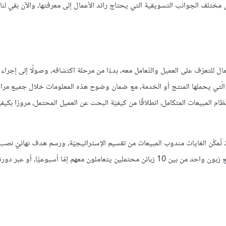
مختلف الجوانب التسويقية التي يحتاج رائد الأعمال إلى معرفتها، والآن بقي لنا 
ائد الأعمال للتعرّف على العميل والتّعامل معه، بدءًا من مرحلة اكتشافه، وصولًا إلى إجراء 
يّة الّتي يحملها المنتج أو الخدمة، مع ضمان وضوح هذه المعلومات خلال جميع مرا
ام المبيعات المتكامل، انطلاقًا من كيفيّة البحث عن العميل المحتمل، مرورًا بكيفي
 إذ تُمكّن الغايات مندوب المبيعات من تقسيم الإستراتيجيّة، ورسم هدف نهائيّ نصب
وقياس النّتائج. ومثال ذلك، جعل هدف مندوب المبيعات هو إغلاق البيع مع زبون واحد من بين 10 زبائن محتملين يتعاملون معهم إمّا أسبوع