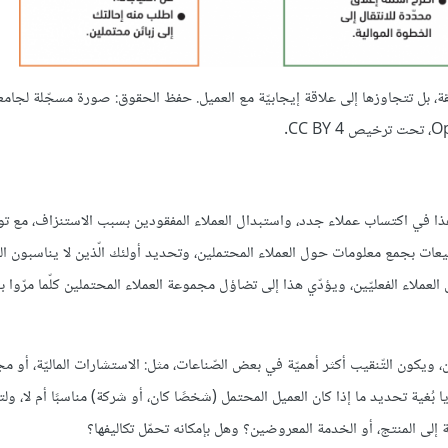
اق الصّفقة، بل تتجاوزها إلى علاقة إيجابيّة مع العميل. حفظ الحقوق: صورة مسجّلة لجا
CC BY.
 هذا في اكتساب عملاء جدد، واستبدال العملاء المفقودين بسبب الاستنزاف، مع ت
لمبيعات بجمع معلومات حول العملاء المحتملين، وتحديد أولئك الّذين لا يناسبون ال
عملاء الفعليّين، ويؤدّي هذا إلى تضاؤل مجموعة العملاء المحتملين كلّما مرّوا
ويكون التّنقيب أكثر أهميّة في بعض الصّناعات، مثل: الاستشارات الماليّة، أو مج
بُغية تحديد ما إذا كان العميل المحتمل (شخصًا كان، أو شركة) مناسبًا أم لا، و
ى المنتج، أو الخدمة المعروضين؟ وهل بإمكانه تحمّل تكاليفها؟