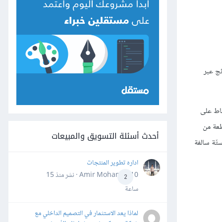
ئج عبر
شاط على
طعة من
أحدث أسئلة التسويق والمبيعات
تّة سالفة
اداره تطوير المنتجات
Amir Mohamed10 · نشر
منذ 15
2
ساعة
لماذا يعد الاستثمار في التصميم الداخلي مع