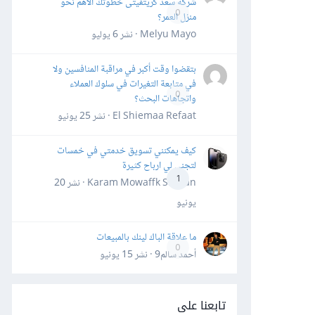
شركة سعد كريتفيتى خطوتك الأهم نحو
0
منزل العمر؟
Melyu Mayo · نشر
6 يوليو
بتقضوا وقت أكبر في مراقبة المنافسين ولا
في متابعة التغيرات في سلوك العملاء
0
واتجاهات البحث؟
El Shiemaa Refaat · نشر
25 يونيو
كيف يمكنني تسويق خدمتي في خمسات
لتجني لي ارباح كثيرة
1
Karam Mowaffk Sarhan · نشر
20
يونيو
ما علاقة الباك لينك بالمبيعات
0
أحمد سالم9 · نشر
15 يونيو
تابعنا على