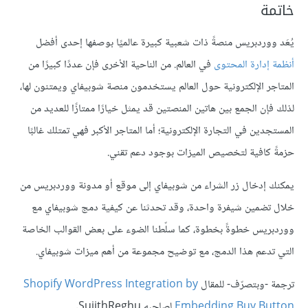
خاتمة
يُعَد ووردبريس منصةً ذات شعبية كبيرة عالميًا بوصفها إحدى أفضل
أنظمة إدارة المحتوى
في العالم. من الناحية الأخرى فإن عددًا كبيرًا من
المتاجر الإلكترونية حول العالم يستخدمون منصة شوبيفاي ويمتنون لها،
لذلك فإن الجمع بين هاتين المنصتين قد يمثل خيارًا ممتازًا للعديد من
المستجدين في التجارة الإلكترونية؛ أما المتاجر الأكبر فهي تمتلك غالبًا
حزمةً كافية لتخصيص الميزات بوجود دعم تقني.
يمكنك إدخال زر الشراء من شوبيفاي إلى موقع أو مدونة ووردبريس من
خلال تضمين شيفرة واحدة، وقد تحدثنا عن كيفية دمج شوبيفاي مع
ووردبريس خطوةً بخطوة، كما سلّطنا الضوء على بعض القوالب الخاصة
التي تدعم هذا الدمج، مع توضيح مجموعة من أهم ميزات شوبيفاي.
ترجمة -وبتصرّف- للمقال
Shopify WordPress Integration by
Embedding Buy Button
لصاحبه SujithReghu.