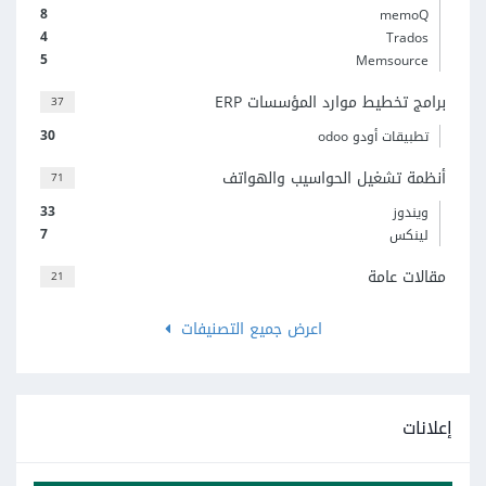
8
memoQ
4
Trados
5
Memsource
برامج تخطيط موارد المؤسسات ERP
37
30
تطبيقات أودو odoo
أنظمة تشغيل الحواسيب والهواتف
71
33
ويندوز
7
لينكس
مقالات عامة
21
اعرض جميع التصنيفات
إعلانات