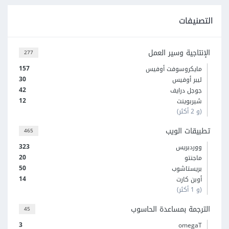
التصنيفات
الإنتاجية وسير العمل
277
157
مايكروسوفت أوفيس
30
ليبر أوفيس
42
جوجل درايف
12
شيربوينت
(و 2 أكثر)
تطبيقات الويب
465
323
ووردبريس
20
ماجنتو
50
بريستاشوب
14
أوبن كارت
(و 1 أكثر)
الترجمة بمساعدة الحاسوب
45
3
omegaT