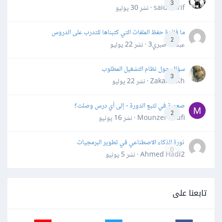
3
said darif · نشر
30 يوليو
ما فائدة حفظ الملفات التي كتبناها للتدرب على الدروس
2
عبدالله صبري3 · نشر
22 يوليو
سؤال حول نظام التشغيل المطلوب
3
Zakaria Kh · نشر
22 يوليو
صعوبة في تتبع الدورة - إلى أي درس وصلت؟
2
Mounzer Soufi · نشر
16 يونيو
ثورة الذكاء الاصطناعي في تطوير البرمجيات
0
Ahmed Hadi2 · نشر
5 يونيو
تابعنا على