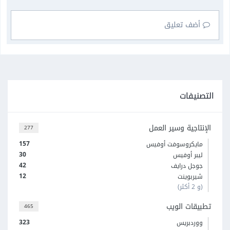
أضف تعليق
التصنيفات
الإنتاجية وسير العمل
277
157
مايكروسوفت أوفيس
30
ليبر أوفيس
42
جوجل درايف
12
شيربوينت
(و 2 أكثر)
تطبيقات الويب
465
323
ووردبريس