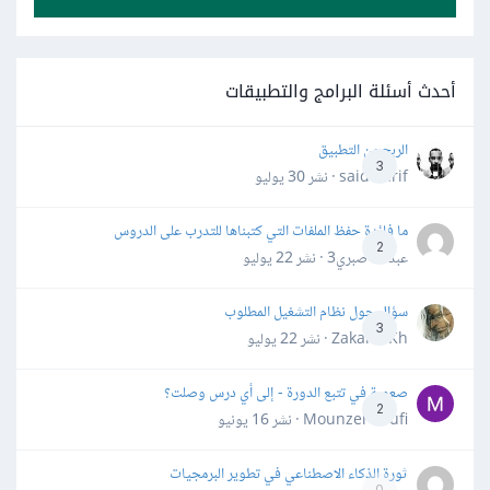
أحدث أسئلة البرامج والتطبيقات
الربح من التطبيق
3
said darif · نشر
30 يوليو
ما فائدة حفظ الملفات التي كتبناها للتدرب على الدروس
2
عبدالله صبري3 · نشر
22 يوليو
سؤال حول نظام التشغيل المطلوب
3
Zakaria Kh · نشر
22 يوليو
صعوبة في تتبع الدورة - إلى أي درس وصلت؟
2
Mounzer Soufi · نشر
16 يونيو
ثورة الذكاء الاصطناعي في تطوير البرمجيات
0