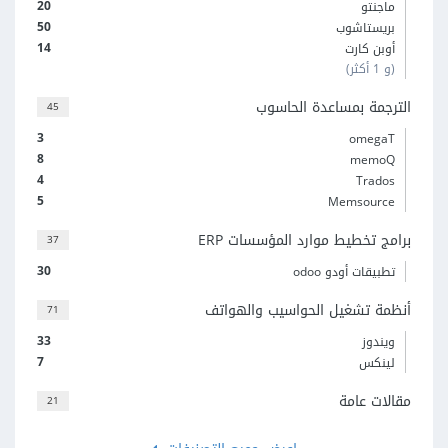
20
ماجنتو
50
بريستاشوب
14
أوبن كارت
(و 1 أكثر)
الترجمة بمساعدة الحاسوب
45
3
omegaT
8
memoQ
4
Trados
5
Memsource
برامج تخطيط موارد المؤسسات ERP
37
30
تطبيقات أودو odoo
أنظمة تشغيل الحواسيب والهواتف
71
33
ويندوز
7
لينكس
مقالات عامة
21