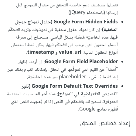
تفعيلها سيضيف دعم خاصية التحقق من حقول النموذج قبل
إرسالها (باستخدام jQuery).
Google Form Hidden Fields (حقول نموذج جوجل
المخفية)
: إن كان لديك حقول مخفية في نموذجك وتريد التحكّم
فيها، هذه الخاصيّة مُعطّلة بشكل قياسي. ستحتاح إلى معرفة
أسماء الحقول التي ترغب في التّحكّم فيها، يمكن فقط استعمال
أنواع الحقول التالية:
url
،
value
و
timestamp
.
Google Form Field Placeholder
: إن أردت إظهار
"أمثلة" عن القيم التي تتوقّعها في الحقل، بإمكانك القيام بذلك عبر
إضافة ما يُسمّى بـ placeholder عبر هذه الخاصّيّة.
Google Form Default Text Overrides (تغير
النّصوص الافتراضية في النموذج)
: هذه آخر الخاصيات المتقدمة
المتوفرة، تسمح لك بالتّحكم في النّص إذا لم يُعجبك النّص الذي
تُظهره نماذج Google.
إعداد خصائص الملحق