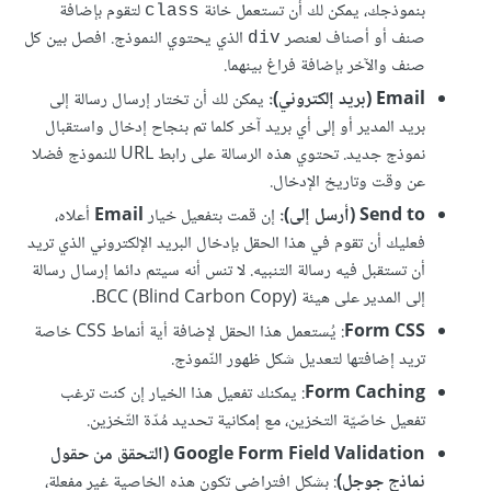
بنموذجك، يمكن لك أن تستعمل خانة
لتقوم بإضافة
class
صنف أو أصناف لعنصر
الذي يحتوي النموذج. افصل بين كل
div
صنف والآخر بإضافة فراغ بينهما.
Email (بريد إلكتروني):
يمكن لك أن تختار إرسال رسالة إلى
بريد المدير أو إلى أي بريد آخر كلما تم بنجاح إدخال واستقبال
نموذج جديد. تحتوي هذه الرسالة على رابط URL للنموذج فضلا
عن وقت وتاريخ الإدخال.
Send to (أرسل إلى):
إن قمت بتفعيل خيار
Email
أعلاه،
فعليك أن تقوم في هذا الحقل بإدخال البريد الإلكتروني الذي تريد
أن تستقبل فيه رسالة التنبيه. لا تنس أنه سيتم دائما إرسال رسالة
إلى المدير على هيئة (BCC (Blind Carbon Copy.
Form CSS
: يُستعمل هذا الحقل لإضافة أية أنماط CSS خاصة
تريد إضافتها لتعديل شكل ظهور النّموذج.
Form Caching
: يمكنك تفعيل هذا الخيار إن كنت ترغب
تفعيل خاصّيّة التخزين، مع إمكانية تحديد مُدّة التّخزين.
Google Form Field Validation (التحقق من حقول
نماذج جوجل)
: بشكل افتراضي تكون هذه الخاصية غير مفعلة،