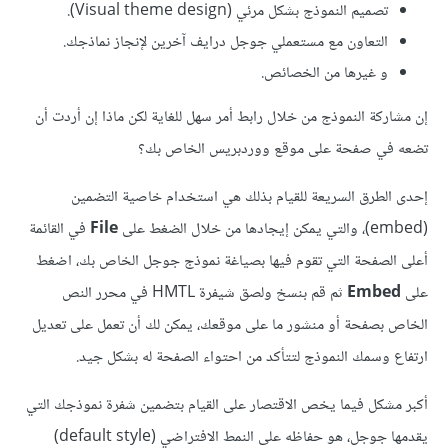
تصميم النموذج بشكل مرئي (Visual theme design).
التعاون مع مستعملي جوجل درايف آخرين لإنجاز نماذجك.
و غيرها من الخصائص.
إن مشاركة النموذج من خلال رابط أمر سهل للغاية لكن ماذا إن أردت أن
تضعه في صفحة على موقع ووردبريس الخاص بك؟
إحدى الطرق السريعة للقيام بذلك هي استخدام خاصية التضمين
(embed)، والتي يمكن إيجادها من خلال الضغط على
File
في القائمة
أعلى الصفحة التي تقوم فيها بصياغة نموذج جوجل الخاص بك، اضغط
على
Embed
ثم قم بنسخ ولصق شيفرة HMTL في محرر النص
الخاص بصفحة أو منشور ما على موقعك، يمكن لك أن تعمل على تعديل
ارتفاع وسمك النموذج لتتأكد من احتواء الصفحة له بشكل جيد.
أكبر مشكل فيما يخص الاقتصار على القيام بتضمين شفرة نموذجك التي
يقدمها جوجل، هو حفاظه على النمط الافتراضي (default style)