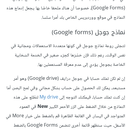
(Google Forms)، خصوصا أن هناك ملحقا خاصًا بها يجعل إدماج هذه
النماذج في موقع ووردبريس الخاص بك أمرا سلسا.
نماذج جوجل (Google forms)
تتجلى روعة نماذج جوجل في كونها متعددة الاستعمالات ومجانية في
نفس الوقت، رغم ذلك فإن حَشْرَها كجزء صغير في الخدمة السَحَابية
الخاصة بجوجل يؤدي إلى عدم معرفة المستعملين بها.
إن لم تكن تملك حسابا في جوجل درايف (Google drive) وهو أمر
مستبعد، يمكن لك الحصول على حساب بشكل مجاني وفي لمح البصر، أما
إن كنت تملك حسابا، فيمكنك التوجه إلى
My drive
لتطّلع على هذه
النماذج من خلال الضغط على الزر الأحمر الكبير
New
في العمود
المتواجد في اليسار. في القائمة الظاهرة قم بالضغط على خيار More في
الأسفل، حيث ستظهر قائمة أخرى تتضمن Google Forms بالضغط