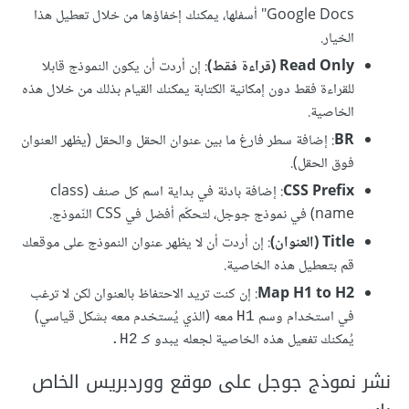
Google Docs" أسفلها، يمكنك إخفاؤها من خلال تعطيل هذا
الخيار.
Read Only (قراءة فقط)
: إن أردت أن يكون النموذج قابلا
للقراءة فقط دون إمكانية الكتابة يمكنك القيام بذلك من خلال هذه
الخاصية.
BR
: إضافة سطر فارغ ما بين عنوان الحقل والحقل (يظهر العنوان
فوق الحقل).
CSS Prefix
: إضافة بادئة في بداية اسم كل صنف (class
name) في نموذج جوجل، لتحكّم أفضل في CSS النّموذج.
Title (العنوان)
: إن أردت أن لا يظهر عنوان النموذج على موقعك
قم بتعطيل هذه الخاصية.
Map H1 to H2
: إن كنت تريد الاحتفاظ بالعنوان لكن لا ترغب
في استخدام وسم
معه (الذي يُستخدم معه بشكل قياسي)
H1
يُمكنك تفعيل هذه الخاصية لجعله يبدو كـ
H2.
نشر نموذج جوجل على موقع ووردبريس الخاص