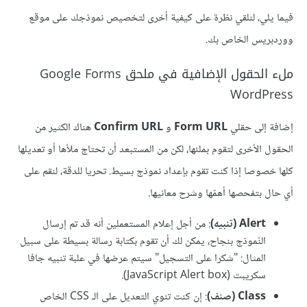
فيما يلي، لنلقي نظرة على كيفية أخرى لتخصيص نموذجك على موقع
ووردبريس الخاص بك.
ملء الحقول الإضافية في ملحق Google Forms
WordPress
إضافة إلى حقلي
Form URL
و
Confirm URL
هناك الكثير من
الحقول الأخرى لتقوم بملئها، لكن من المستبعد أن تحتاج ملأها أو تعديلها
كلها خصوصا إذا كنت تقوم بإعداد نموذج بسيط. تحريا للدقة، لنقم على
أي حال بتفحصها أهمّها وشرح معانيها.
Alert (تنبيه)
: من أجل إعلام المستعملين أنه قد تم إرسال
النّموذج بنجاح، يمكن لك أن تقوم بكتابة رسالة بسيطة على سبيل
المثال: "شكرا على التسجيل" سيتم عرضها في علبة تنبيه جافا
سكريبت (JavaScript Alert box).
Class (صنف)
: إن كنت تنوي التعديل على الـ CSS الخاص