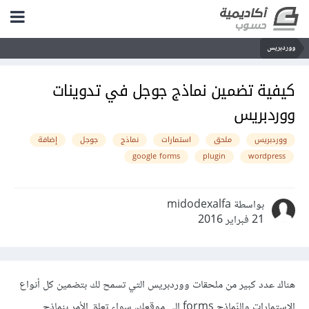
ووردبريس
كيفية تضمين نماذج جوجل في تدوينات
ووردبريس
ووردبريس
ملحق
استمارات
نماذج
جوجل
إضافة
google forms
plugin
wordpress
بواسطة midodexalfa
21 فبراير 2016
هناك عدد كبير من ملحقات ووردبريس التي تسمح لك بتضمين كل أنواع
الاستمارات والنّماذج forms إلى موقعك، سواء تعلق الأمر بنماذج