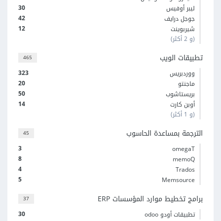
30
ليبر أوفيس
42
جوجل درايف
12
شيربوينت
(و 2 أكثر)
تطبيقات الويب
465
323
ووردبريس
20
ماجنتو
50
بريستاشوب
14
أوبن كارت
(و 1 أكثر)
الترجمة بمساعدة الحاسوب
45
3
omegaT
8
memoQ
4
Trados
5
Memsource
برامج تخطيط موارد المؤسسات ERP
37
30
تطبيقات أودو odoo