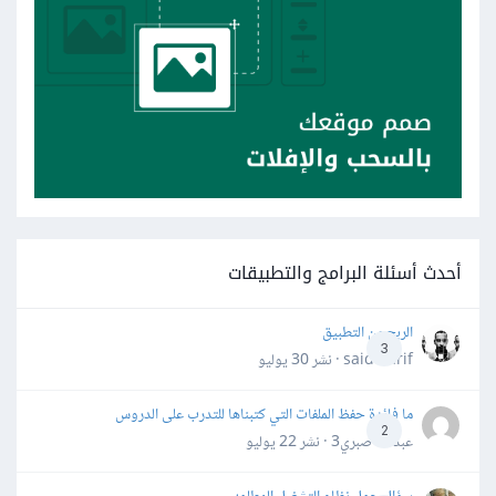
أحدث أسئلة البرامج والتطبيقات
الربح من التطبيق
3
said darif · نشر
30 يوليو
ما فائدة حفظ الملفات التي كتبناها للتدرب على الدروس
2
عبدالله صبري3 · نشر
22 يوليو