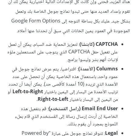
هناك المزيد، فحتى وإن كانت كل الإعدادات التالية اختيارية يمكن لك أن
تقوم بإعداد العديد منها حتى تبدوا نماذج جوجل الخاصة بك وتعمل
بشكل جيد. عليك بكل بساطة التوجه إلى Google Form Options
الموجودة في العمود يمين الخانات التي سبق أن تحدثنا عنها أعلاه.
CAPTCHA (كابتشا)
: لتعزيز الحماية ضد السبام، يمكن أن تعمل
على تفعيل حقل CAPTCHA الذي يتوجب على المستعملين ملؤه
لإثبات أنهم بشر وليسوا برامج.
Columns (الأعمدة)
: افتراضيا، يتم عرض نماذج جوجل في
عمود واحد، باستعمال هذه الخاصية يمكن أن تحصل على عدد
الأعمدة الذي تريده (10 أعمدة كأقصى حد). يمكن أيضا أن تحدد
ترتيب الأعمدة من اليسار إلى اليمين باختيار
Left-to-Right
أو
من اليمين إلى اليسار باختيار
Right-to-Left
.
Email End User (راسل المُستخدم)
: قم بتفعيل هذه
الخاصية إن أردت إرسال رسالة إلى المُستخدم الذي قام بملء
النّموذج بمجرد أن يقوم بذلك.
Legal
: تتوفر نماذج جوجل على عبارة "Powered by