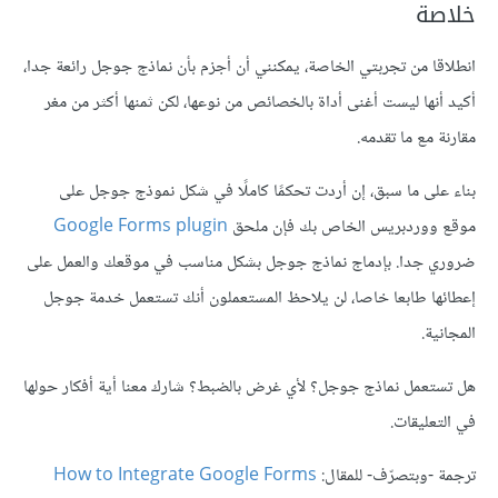
خلاصة
انطلاقا من تجربتي الخاصة، يمكنني أن أجزم بأن نماذج جوجل رائعة جدا،
أكيد أنها ليست أغنى أداة بالخصائص من نوعها، لكن ثمنها أكثر من مغر
مقارنة مع ما تقدمه.
بناء على ما سبق، إن أردت تحكمًا كاملًا في شكل نموذج جوجل على
موقع ووردبريس الخاص بك فإن ملحق
Google Forms plugin
ضروري جدا. بإدماج نماذج جوجل بشكل مناسب في موقعك والعمل على
إعطائها طابعا خاصا، لن يلاحظ المستعملون أنك تستعمل خدمة جوجل
المجانية.
هل تستعمل نماذج جوجل؟ لأي غرض بالضبط؟ شارك معنا أية أفكار حولها
في التعليقات.
ترجمة -وبتصرّف- للمقال:
How to Integrate Google Forms