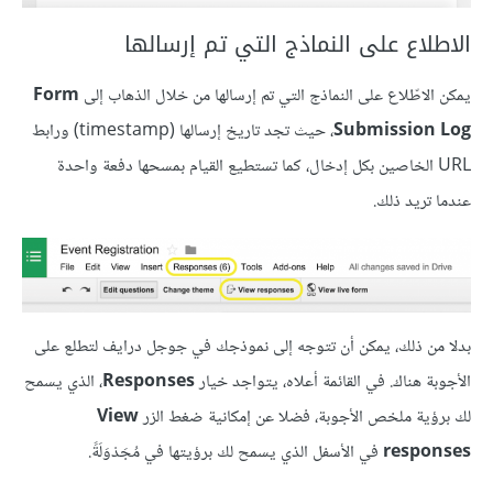
الاطلاع على النماذج التي تم إرسالها
يمكن الاطّلاع على النماذج التي تم إرسالها من خلال الذهاب إلى
Form
Submission Log
، حيث تجد تاريخ إرسالها (timestamp) ورابط
URL الخاصين بكل إدخال، كما تستطيع القيام بمسحها دفعة واحدة
عندما تريد ذلك.
بدلا من ذلك، يمكن أن تتوجه إلى نموذجك في جوجل درايف لتطلع على
الأجوبة هناك. في القائمة أعلاه، يتواجد خيار
Responses
، الذي يسمح
لك برؤية ملخص الأجوبة، فضلا عن إمكانية ضغط الزر
View
responses
في الأسفل الذي يسمح لك برؤيتها في مُجَدْوَلَةً.