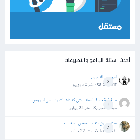
أحدث أسئلة البرامج والتطبيقات
الربح من التطبيق
3
said darif · نشر
30 يوليو
ما فائدة حفظ الملفات التي كتبناها للتدرب على الدروس
2
عبدالله صبري3 · نشر
22 يوليو
سؤال حول نظام التشغيل المطلوب
3
Zakaria Kh · نشر
22 يوليو