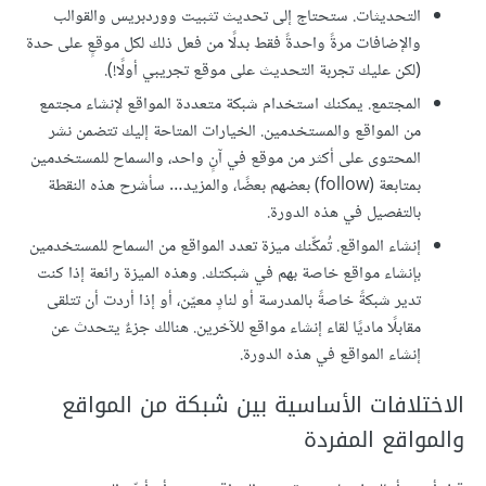
التحديثات. ستحتاج إلى تحديث تثبيت ووردبريس والقوالب
والإضافات مرةً واحدةً فقط بدلًا من فعل ذلك لكل موقعٍ على حدة
(لكن عليك تجربة التحديث على موقع تجريبي أولًا!).
المجتمع. يمكنك استخدام شبكة متعددة المواقع لإنشاء مجتمع
من المواقع والمستخدمين. الخيارات المتاحة إليك تتضمن نشر
المحتوى على أكثر من موقع في آنٍ واحد، والسماح للمستخدمين
بمتابعة (follow) بعضهم بعضًا، والمزيد… سأشرح هذه النقطة
بالتفصيل في هذه الدورة.
إنشاء المواقع. تُمكِّنك ميزة تعدد المواقع من السماح للمستخدمين
بإنشاء مواقع خاصة بهم في شبكتك. وهذه الميزة رائعة إذا كنت
تدير شبكةً خاصةً بالمدرسة أو لنادٍ معيّن، أو إذا أردت أن تتلقى
مقابلًا ماديًا لقاء إنشاء مواقع للآخرين. هنالك جزءٌ يتحدث عن
إنشاء المواقع في هذه الدورة.
الاختلافات الأساسية بين شبكة من المواقع
والمواقع المفردة