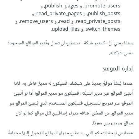
promote_users، و publish_pages، و
publish_posts، و read_private_pages، و
read_private_posts، و read، و remove_users، و
switch_themes، و upload_files.
وهذا يعني أنَّ –كمدير شبكة– تستطيع أن تُعدل وتُدير المواقع الموجودة
ضمن شبكتك.
إدارة الموقع
عندما يُنشَأ موقعٌ جديدٌ على شبكتك، فسيكون له مديرٌ خاصٌ به. فإذا
أُنشِئ الموقع عبر مدير الشبكة، فسيكون هو مدير الموقع؛ أما لو أنشِئ
الموقع عبر نموذج للتسجيل، فسيكون المستخدم الذي يُنشِئ الموقع هو
مدير الموقع. من الممكن إضافة مدراء إضافيين لكل موقع كما لو كان
موقع ووردبريس مفردًا.
خصائص لوحة التحكم التي يستطيع مدراء المواقع الدخول إليها مختلفةٌ