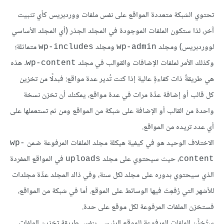
تحتوي الشبكة متعددة المواقع على نفس ملفات ووردبريس كأي تثبيت
آخر، لذا ستكون الملفات الموجودة في المجلد الجذر (أي المجلد الأساسي
لووردبريس) ومجلد
ومجلد
متماثلة؛
wp-includes
wp-admin
وكذلك الأمر لملفات الإضافات والقوالب في مجلد
. هذه
wp-content
هي طريقةٌ ذات كفاءةٍ عالية إذا كنت تُدير عدة مواقع: فبدلًا من تخزين
كل قالب أو إضافة عدِّة مرات في عدة مواقع، يمكنك أن تخزن نسخة
واحدة من القالب أو الإضافة على شبكة من المواقع ومن ثم تستعملها على
أي عدد تريده من المواقع.
الاختلاف الوحيد هو في كيفية هيكلة مجلد الملفات المرفوعة ضمن
wp-
، حيث سيحتوي على مجلد
في المواقع المفردة
uploads
content
الذي سيحتوي بدوره على مجلد لكل سنة، وفي ذاك المجلد عدِّة مجلدات
للأشهر التي رُفعِتَ فيها الوسائط على الموقع. أما في شبكة من المواقع،
فستخزن الملفات المرفوعة لكل موقع على حدة.
ستُخزَّن الملفات المرفوعة للموقع الرئيسي بنفس طريقة تخزين الملفات