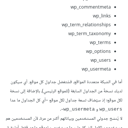
wp_commentmeta
wp_links
wp_term_relationships
wp_term_taxonomy
wp_terms
wp_options
wp_users
wp_usermeta
أما في الشبكة متعددة المواقع، فسُتفصَل جداول كل موقع. أي سيكون
لديك نسخةٌ من الجداول السابقة (للموقع الرئيسي)، بالإضافة إلى نسخة
لكل موقع؛ إذ سيُضاف تسعة جداول لكل موقع –أي كل الجداول ما عدا
و
–.
wp_usermeta
wp_users
لا يُنسَخ جدولي المستخدمين وبياناتهم أكثر من مرة، لأن المستخدمين هم
مستخدمون لكامل الشبكة وليسوا مستخدمين لموقعٍ واحدٍ فقط. أما بقية