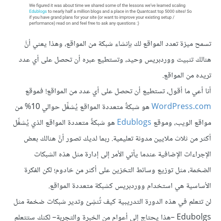
تسمح ميزة تعدد المواقع لك بإنشاء شبكة من المواقع، وهذا يعني أنَّ
هنالك تثبيت ووردبريس وحيد، وتستطيع عبره أن تحصل على أي عدد
تريده من المواقع.
أنا أعي ما أقول، تستطيع أن تحصل على أي عدد من المواقع! فموقع
WordPress.com
هو شبكةٌ متعددة المواقع يُشغِّل حوالي 10% من
مواقع الويب، وموقع
Edublogs
هو شبكةٌ متعددة المواقع الذي يُشغِّل
أكثر من ثلاث ملايين مدونة تعليمية. ربما لديك تصور أنَّ هنالك بعض
الإجراءات الإضافية عندما يأتي الأمر إلى إدارة مثل هذه الشبكات
الضخمة، مثل توزيع وسائط التخزين على أكثر من خادوم؛ لكن الفكرة
الأساسية هي استخدام ووردبريس كشبكة متعددة المواقع.
لن تتعلم في هذه الدورة التدريبية كيف تُنشِئ وتدير شبكات ضخمة مثل
Edubolgs –هذا يحتاج إلى أعوام من الخبرة والتجربة– لكنك ستتعلم