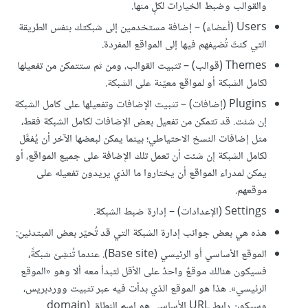
والقوالب وضبط الخيارات لكلٍ منها.
Users (أعضاء) – إضافة مستخدمين إلى شبكتك بنفس الطريقة
التي كنتَ تُضيفهم فيها إلى المواقع المفردة.
Themes (قوالب) – تثبيت القوالب، ومن ثم ستتمكن من تفعيلها
لكامل الشبكة أو لمواقع معيّنة على الشبكة.
Plugins (إضافات) – تثبيت الإضافات وتفعيلها على كامل الشبكة
إن شئت. قد تتمكن من تفعيل بعض الإضافات لكامل الشبكة فقط،
مثل إضافات النسخ الاحتياطي؛ بينما يمكن لبعضها الآخر أن يُفعَّل
لكامل الشبكة إن شئت أن تعمل تلك الإضافة على جميع المواقع، أو
يمكن لمدراء المواقع أن يختاروا ما الذي يريدون تفعيله على
موقعهم.
Settings (الإعدادات) – إدارة ضبط الشبكة.
هذه هي بعض جوانب إدارة الشبكة التي قد تُحيّر بعض المبتدئين:
الموقع الأساسي أو الرئيسي (Base site). عندما تُنشِئ شبكةً،
فسيكون هنالك موقعٌ واحدٌ على الأقل لتبدأ معه ألا وهو «الموقع
الرئيسي». هذا هو الموقع الذي بدأت فيه عبر تثبيت ووردبريس،
وسيكون رابط URL الأساسي هو اسم النطاق (domain