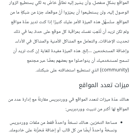
المواقع بشكلٍ منفصل، وأن يشير إليه نطاقٌ خاصٌ به لكي يستطيع الزوار
الوصول إليه، ولن يستطيعوا أن يميّزوا أنَّ موقعك جزءٌ من شبكةٍ ما من
المواقع. ستُسهِّل هذه الميزة الأمر عليك كثيرًا إذا كنت تدير عدِّة مواقع
ولم تكن تريد أن تُتُعِبَ نفسك بمراقبة كل موقع على حدة، بما في ذلك
تحديث الإضافات، والتعامل مع المشاكل الأمنية والمشاكل في الأداء،
وإضافة المستخدمين …إلخ. هذه الميزة مفيدة للغاية إن كنت تريد أن
تسمح لمستخدميك أن يتواصلوا مع بعضهم بعضًا عبر مجتمع
(community) الذي تستطيع استضافته على شبكتك.
ميزات تعدد المواقع
هنالك عدّة ميزات لتعدد المواقع في ووردبريس مقارنةً مع إدارة عدد من
المواقع لها أكثر من تثبيت ووردبريس:
مساحة التخزين. هنالك نسخةٌ واحدةٌ فقط من ملفات ووردبريس
ونسخةٌ واحدةٌ أيضًا من كل قالب أو إضافة مُخزَّنة على خادومك.