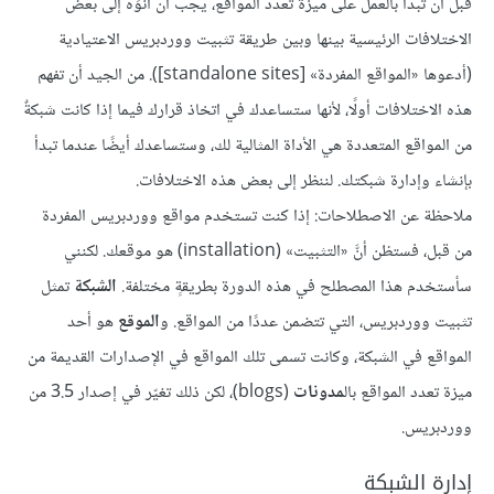
قبل أن تبدأ بالعمل على ميزة تعدد المواقع، يجب أن أنوِّه إلى بعض
الاختلافات الرئيسية بينها وبين طريقة تثبيت ووردبريس الاعتيادية
(أدعوها «المواقع المفردة» [standalone sites]). من الجيد أن تفهم
هذه الاختلافات أولًا، لأنها ستساعدك في اتخاذ قرارك فيما إذا كانت شبكةٌ
من المواقع المتعددة هي الأداة المثالية لك، وستساعدك أيضًا عندما تبدأ
بإنشاء وإدارة شبكتك. لننظر إلى بعض هذه الاختلافات.
ملاحظة عن الاصطلاحات: إذا كنت تستخدم مواقع ووردبريس المفردة
من قبل، فستظن أنَّ «التثبيت» (installation) هو موقعك. لكنني
سأستخدم هذا المصطلح في هذه الدورة بطريقةٍ مختلفة.
الشبكة
تمثل
تثبيت ووردبريس، التي تتضمن عددًا من المواقع. و
الموقع
هو أحد
المواقع في الشبكة، وكانت تسمى تلك المواقع في الإصدارات القديمة من
ميزة تعدد المواقع بال
مدونات
(blogs)، لكن ذلك تغيّر في إصدار 3.5 من
ووردبريس.
إدارة الشبكة