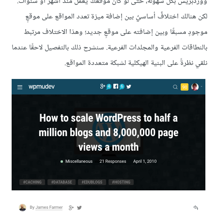
ووردبريس بكل سهولة، حتى لو كان موقعك يعمل منذ أشهر أو سنوات.
لكن هنالك اختلافٌ أساسيٌ بين إضافة ميزة تعدد المواقع على موقعٍ
موجودٍ مسبقًا وبين إضافته على موقعٍ جديد؛ وهذا الاختلاف مرتبط
بالنطاقات الفرعية والمجلدات الفرعية. سنشرح ذلك بالتفصيل لاحقًا عندما
نلقي نظرةً على البنية الهيكلية لشبكة متعددة المواقع.