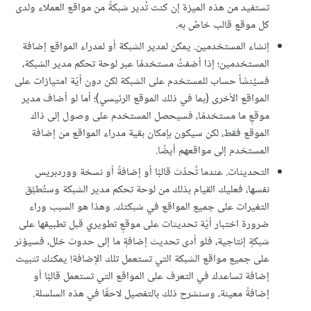
تستفيد من هذه الميزة إن كنت تُدير شبكةً من مواقع العملاء ولدى
كل موقع قالب خاصٌ به.
إنشاء المستخدمين. يمكن لمدير الشبكة أو لمدراء المواقع إضافة
المستخدمين؛ إذا أضفتُ مستخدمًا عبر لوحة تحكم مدير الشبكة،
فسيُنشَأ حساب للمستخدم على الشبكة لكن دون أيّة امتيازات على
المواقع الأخرى (بما في ذلك الموقع الرئيسي)؛ أما لو أضاف مدير
موقعٍ ما مستخدمًا، فسيحصل المستخدم على وصول إلى ذاك
الموقع فقط، لكن سيكون بإمكان بقية مدراء المواقع من إضافة
المستخدم إلى مواقعهم أيضًا.
التحديثات. عندما تُحدِّث قالبًا أو إضافةً أو نسخة ووردبريس
نفسها، فعليك القيام بذلك من لوحة تحكم مدير الشبكة وستُطبَّق
التغيرات على جميع المواقع في شبكتك. وهذا هو السبب وراء
ضرورة اختبار أيّة تحديثات على موقعٍ تطويري قبل تطبيقها على
شبكةٍ إنتاجية، فلو أدى تحديث إضافةٍ ما إلى حدوث خلل، فسيؤثر
على جميع مواقع الشبكة التي تستعمل تلك الإضافة! يمكنك تثبيت
إضافة تساعدك في التعرف على المواقع التي تستعمل قالبًا أو
إضافةً معينة، وسنشرح ذلك بالتفصيل لاحقًا في هذه السلسلة.