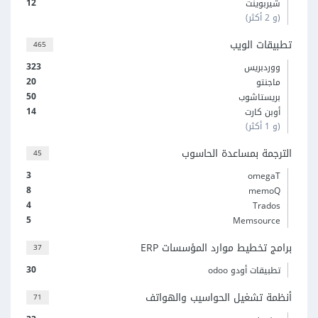
12
شيربوينت
(و 2 أكثر)
تطبيقات الويب
465
323
ووردبريس
20
ماجنتو
50
بريستاشوب
14
أوبن كارت
(و 1 أكثر)
الترجمة بمساعدة الحاسوب
45
3
omegaT
8
memoQ
4
Trados
5
Memsource
برامج تخطيط موارد المؤسسات ERP
37
30
تطبيقات أودو odoo
أنظمة تشغيل الحواسيب والهواتف
71