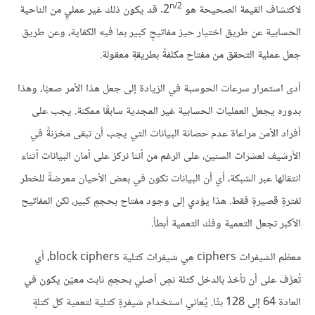
n/2
لاكتشاف القيمة الصحيحة هو 2
. قد يكون ذلك غير عمليٍ من الناحية
الحسابية عن طريق اختيار حيز مفاتيحٍ كبير بما فيه الكفاية، وعن طريق
جعل عملية التحقق من مفتاح مكلفةً بطريقةٍ معقولة.
أدى استمرار سرعات الحوسبة في الزيادة إلى جعل هذا الأمر صعبًا، وهذا
بدوره يجعل العمليات الحسابية غير المجدية سابقًا ممكنة. يجب على
أفراد الأمن مراعاة عدم حصانة البيانات التي يجب أن تبقى مخزنةً في
الأرشيف لعشرات السنين، على الرغم من أننا نركز على أمان البيانات أثناء
انتقالها عبر الشبكة، أي أن البيانات تكون في بعض الأحيان معرضةً للخطر
لفترةٍ قصيرةٍ فقط. هذا يؤدي إلى وجود مفتاح بحجمٍ كبير، لكن المفاتيح
الأكبر تجعل التعمية وفك التعمية أبطأ.
معظم الشيفرات ciphers هي شيفرات كتلية block ciphers، أي
تُعرَّف على أن تأخذ بالدخل كتلة نصٍ أصلي بحجمٍ ثابت معيّن يكون في
العادة 64 إلى 128 بتًا. يُعاني استخدام شيفرةٍ كتلية لتعمية كل كتلةٍ