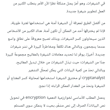
في الشيفرات، وهو أمرٌ يمثل مشكلةً نظرًا لأن الأمر يتطلب الكثير من
العمل لتطوير شيفرةٍ جديدة.
من أفضل الطرق لمعرفة أن الشيفرة آمنة هي استخدامها لفترة طويلة،
فإذا لم يخترقها أحد من الممكن أن تكون آمنة. هناك الكثير من الأشخاص
الذين سيحاولون كسر الشيفرات، وبذلك تصبح معروفةً على نطاقٍ واسع
عندما ينجحون، وبالتالي هناك تكلفةٌ ومخاطرةٌ كبيرة في نشر شيفرات
جديدة. أخيرًا، يوفر لنا تحديد معاملات الشيفرة بالمفاتيح مجموعةً كبيرة
جدًا من الشيفرات؛ حيث نبدّل الشيفرات من خلال تبديل المفاتيح،
وبالتالي نحدّ من كمية البيانات التي يمكن لمحلّل التشفير
cryptanalyst أو مخترق الشيفرة استخدامها لمحاولة كسر المفتاح أو
الشيفرة ونحدّ من المقدار الممكن قراءته إذا نجح.
يتمثل المطلب الأساسي لخوارزمية التعمية encryption في تحويل
نص البيانات/ الصرف إلى نص مشفّر، بحيث لا يتمكن سوى المستلم