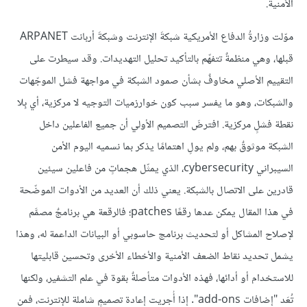
الأمنية.
موّلت وزارةُ الدفاع الأمريكية شبكةَ الإنترنت وشبكةَ أربانت ARPANET
قبلها، وهي منظمةٌ تتفهّم بالتأكيد تحليل التهديدات. وقد سيطرت على
التقييم الأصلي مخاوفٌ بشأن صمود الشبكة في مواجهة فشل الموجّهات
والشبكات، وهو ما يفسر سبب كون خوارزميات التوجيه لا مركزية، أي بِلا
نقطة فشلٍ مركزية. افترضَ التصميم الأولي أن جميع الفاعلين داخل
الشبكة موثوقٌ بهم، ولم يولِ اهتمامًا يذكر بما نسميه اليوم الأمن
السيبراني cybersecurity، الذي يمثّل هجماتٍ من فاعلين سيئين
قادرين على الاتصال بالشبكة. يعني ذلك أن العديد من الأدوات الموضّحة
في هذا المقال يمكن عدها رقعًا patches؛ فالرقعة هي برنامجٌ مصمَّم
لإصلاح المشاكل أو لتحديث برنامج حاسوبي أو البيانات الداعمة له، وهذا
يشمل تحديد نقاط الضعف الأمنية والأخطاء الأخرى وتحسين قابليتها
للاستخدام أو أدائها، فهذه الأدوات متأصلةٌ بقوة في علم التشفير، ولكنها
تُعَد "إضافات add-ons". إذا أُجريت إعادة تصميمٍ شاملة للإنترنت، فمن