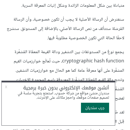
متبادلة بين شكل المعلومات الزائدة وشكل إثبات المعرفة السرية.
سنفترض أن الرسالة الأصلية لا يجب أن تكون خصوصية، وأن الرسالة
المُرسَلة ستتألف من نص الرسالة الأصلي، بالإضافة إلى المستوثق. سنشرح
لاحقًا الحالة التي تكون الخصوصية مطلوبةً فيها.
يجمع نوعٌ من المستوثقات بين التشفير ودالة القيمة المعمَّاة المُشفّرة
cryptographic hash function، حيث تُعالَج خوارزميات القيم
المشفَّرة على أنها معرفةٌ عامة كما هو الحال مع خوارزميات التشفير،
وتنتج دالة القيم المُعمَّاة المشفَّرة المعروفة باسم المجموع الاختباري
المُشفَّر cryptographic checksum معلوماتٍ زائدة حول رسالةٍ
لفضح أي تلاعب.
لقد صُمِّم المجموع الاختباري المُشفَّر لكشف الفساد المتعمَّد للرسائل من
قِبل الخصم، مثل كشف المجموع الاختباري أو آلية CRC عن أخطاء بتاتٍ