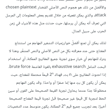
والأفضل من ذلك هو هجوم النص الأصلي المُختار chosen plaintext
attack، والذي يمكن تفعيله من خلال تقديم بعض المعلومات إلى المرسل
التي تعرف أنه يمكن أن يرسلها، حيث حدثت مثل هذه الأشياء في زمن
الحرب على سبيل المثال.
لذلك يمكن أن تمنع أفضلُ خوارزميات التشفير المهاجمَ من استنتاج
المفتاح حتى عند معرفته بكلٍ من النص الأصلي والنص المشفَّر، وهذا لا
يترك للمهاجم أي خيارٍ سوى تجربة جميع المفاتيح الممكنة، أي استخدام
البحث الشامل exhaustive search بالقوة الغاشمة brute force.
n
إذا احتوت المفاتيح على n بت، فهناك 2
قيمةً محتملة للمفتاح، حيث
يمكن أن يكون كل بتٍ منها إما صفرًا أو واحدًا. وقد يكون المهاجم
محظوظًا جدًا عندما يحاول تجربة القيمة الصحيحة على الفور، أو سيئ
الحظ لتجربة كل قيمةٍ غير صحيحةٍ قبل تجربة قيمة المفتاح الصحيحة
n
أخيرًا. بعد تجريب جميع قيم 2
الممكنة، يكون متوسط عدد التخمينات