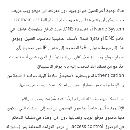
هناك تهديدٌ آخر للعميل هو توجيهه دون معرفته إلى موقع ويب مزيف،
حيث يمكن أن ينتج هذا عن هجوم نظام أسماء النطاقات Domain
Name System أو اختصارًا DNS، حيث تُدخَل معلوماتٌ خاطئة في
خادم DNS أو ذاكرة خدمة الأسماء المخبئية لحاسوب العميل، ويؤدي
هذا إلى ترجمة عنوان URL الصحيح إلى عنوان IP غير صحيح (أي
عنوان موقع ويب مزيف). يُقال عن البروتوكول الذي يضمن أنك تتحدث
حقًا مع مَن تعتقد أنك تتحدث إليه بأنه يوفر الاستيثاق
authentication، ويستلزم الاستيثاقُ سلامةَ البيانات، لأنه لا فائدة من
رسالةٍ ما جاءت من مشاركٍ معين إن لم تكن هذه الرسالة هي نفسها.
من الممكن مهاجمة مالك الموقع أيضًا، فقد شُوِّهت بعض المواقع
الإلكترونية أكثر، خاصةً لما جرى الوصول عن بُعد إلى الملفات التي يتكوّن
منها محتوى موقع الويب وتعديلها دون إذن، وهذه هي مشكلة التحكم
في الوصول access control، أي فرض القواعد المتعلقة بمن يُسمَح له