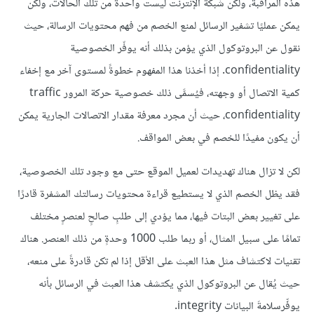
هذه المراقبة، ولكن شبكة الإنترنت ليست واحدةً من تلك الحالات، ولكن
يمكن عمليًا تشفير الرسائل لمنع الخصم من فهم محتويات الرسالة، حيث
نقول عن البروتوكول الذي يؤمن بذلك أنه يوفّر الخصوصية
confidentiality. إذا أخذنا هذا المفهوم خطوةً لمستوى آخر مع إخفاء
كمية الاتصال أو وجهته، فيُسمَّى ذلك خصوصية حركة المرور traffic
confidentiality، حيث أن مجرد معرفة مقدار الاتصالات الجارية يمكن
أن يكون مفيدًا للخصم في بعض المواقف.
لكن لا تزال هناك تهديدات لعميل الموقع حتى مع وجود تلك الخصوصية،
فقد يظل الخصم الذي لا يستطيع قراءة محتويات رسالتك المشفرة قادرًا
على تغيير بعض البتات فيها، مما يؤدي إلى طلبٍ صالحٍ لعنصرٍ مختلف
تمامًا على سبيل المثال، أو ربما طلب 1000 وحدةٍ من ذلك العنصر. هناك
تقنيات لاكتشاف مثل هذا العبث على الأقل إذا لم تكن قادرةً على منعه،
حيث يُقال عن البروتوكول الذي يكتشف هذا العبث في الرسائل بأنه
يوفِّرسلامةَ البيانات integrity.