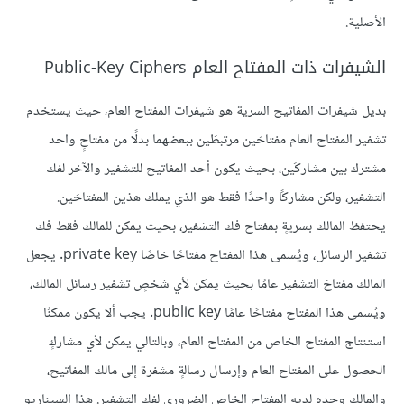
الأصلية.
الشيفرات ذات المفتاح العام Public-Key Ciphers
بديل شيفرات المفاتيح السرية هو شيفرات المفتاح العام، حيث يستخدم
تشفير المفتاح العام مفتاحَين مرتبطَين ببعضهما بدلًا من مفتاحٍ واحد
مشترك بين مشاركَين، بحيث يكون أحد المفاتيح للتشفير والآخر لفك
التشفير، ولكن مشاركًا واحدًا فقط هو الذي يملك هذين المفتاحَين.
يحتفظ المالك بسريةٍ بمفتاح فك التشفير، بحيث يمكن للمالك فقط فك
تشفير الرسائل، ويُسمى هذا المفتاح مفتاحًا خاصًا private key. يجعل
المالك مفتاحَ التشفير عامًا بحيث يمكن لأي شخصٍ تشفير رسائل المالك،
ويُسمى هذا المفتاح مفتاحًا عامًا public key. يجب ألا يكون ممكنًا
استنتاج المفتاح الخاص من المفتاح العام، وبالتالي يمكن لأي مشاركٍ
الحصول على المفتاح العام وإرسال رسالةٍ مشفرة إلى مالك المفاتيح،
والمالك وحده لديه المفتاح الخاص الضروري لفك التشفير. هذا السيناريو