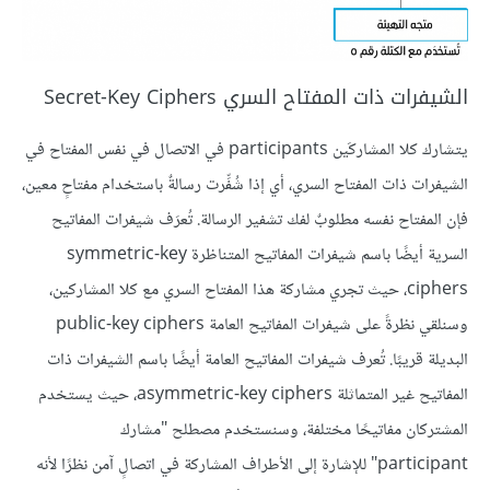
الشيفرات ذات المفتاح السري Secret-Key Ciphers
يتشارك كلا المشاركَين participants في الاتصال في نفس المفتاح في
الشيفرات ذات المفتاح السري، أي إذا شُفِّرت رسالةٌ باستخدام مفتاحٍ معين،
فإن المفتاح نفسه مطلوبٌ لفك تشفير الرسالة. تُعرَف شيفرات المفاتيح
السرية أيضًا باسم شيفرات المفاتيح المتناظرة symmetric-key
ciphers، حيث تجري مشاركة هذا المفتاح السري مع كلا المشاركين،
وسنلقي نظرةً على شيفرات المفاتيح العامة public-key ciphers
البديلة قريبًا. تُعرف شيفرات المفاتيح العامة أيضًا باسم الشيفرات ذات
المفاتيح غير المتماثلة asymmetric-key ciphers، حيث يستخدم
المشتركان مفاتيحًا مختلفة، وسنستخدم مصطلح "مشارك
participant" للإشارة إلى الأطراف المشاركة في اتصالٍ آمن نظرًا لأنه