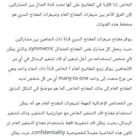
الخاص. إذا فكرنا في المفاتيح على أنها تحدد قناة اتصالٍ بين المشاركين،
فإن الفرق الآخر بين شيفرات المفتاح العام وشيفرات المفتاح السري هو
مخطط هذه القنوات.
يوفر مفتاح شيفرات المفتاح السري قناةً ذات اتجاهين بين مشاركَين،
حيث يحمل كل مشاركٍ نفس المفتاح المتماثل symmetric، والذي يمكن
لأي شخص استخدامه من أجل تشفير أو فك تشفير الرسائل في أيٍ من
الاتجاهين. يوفر زوج المفاتيح العام / الخاص قناةً ذات اتجاهٍ واحد وهي
من نوع متعدد إلى واحد many-to-one أي من كل شخصٍ لديه
المفتاح العام إلى مالك المفتاح الخاص، كما هو موضحٌ في الشكل السابق.
من الخصائص الإضافية المهمة لشيفرات المفتاح العام هو أنه يمكن
استخدام مفتاح فك التشفير الخاص مع خوارزمية التشفير، وذلك لتشفير
الرسائل، بحيث يمكن فك تشفيرها فقط باستخدام مفتاح التشفير العام. لن
تكون هذه الخاصية مفيدةً للخصوصية confidentiality، حيث يمكن