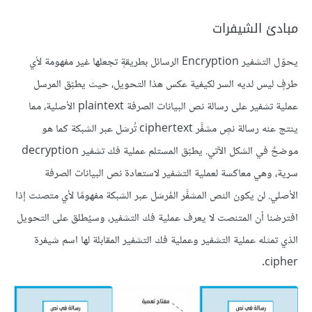
مبادئ الشيفرات
يحوّل التشفير Encryption الرسائل بطريقةٍ تجعلها غير مفهومة لأي
طرفٍ ليس لديه السر لكيفية عكس هذا التحويل، حيث يطبّق المرسل
عملية تشفير على رسالة نص البيانات الصرفة plaintext الأصلية، مما
ينتج عنه رسالة نصٍ مشفَّر ciphertext تُرسَل عبر الشبكة كما هو
موضحٌ في الشكل الآتي. يطبّق المستلم عملية فك تشفير decryption
سرية، وهي معاكسة لعملية التشفير لاستعادة نص البيانات الصرفة
الأصلي. لن يكون النص المشفَّر المُرسَل عبر الشبكة مفهومًا لأي متصنت إذا
افترضنا أن المتنصت لا يعرف عملية فك التشفير، وسيُطلق على التحويل
الذي تمثله عملية التشفير وعملية فك التشفير المقابلة لها اسم شيفرة
cipher.