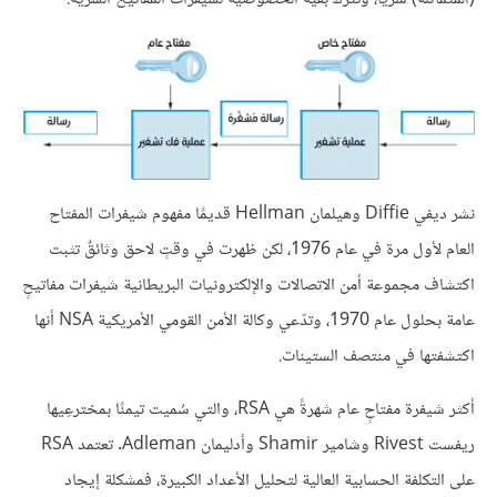
نشر ديفي Diffie وهيلمان Hellman قديمًا مفهوم شيفرات المفتاح
العام لأول مرة في عام 1976، لكن ظهرت في وقتٍ لاحق وثائقٌ تثبت
اكتشاف مجموعة أمن الاتصالات والإلكترونيات البريطانية شيفرات مفاتيحٍ
عامة بحلول عام 1970، وتدّعي وكالة الأمن القومي الأمريكية NSA أنها
اكتشفتها في منتصف الستينات.
أكثر شيفرة مفتاحٍ عام شهرةً هي RSA، والتي سُميت تيمنًا بمخترعِيها
ريفست Rivest وشامير Shamir وأدليمان Adleman. تعتمد RSA
على التكلفة الحسابية العالية لتحليل الأعداد الكبيرة، فمشكلة إيجاد