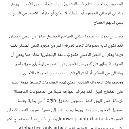
المقصود (صاحب مفتاح فك التشفير) من استرداد النص الأصلي. ويعني
ذلك أن الرسائل المشفّرة أو المُعمَّاة لا يمكن أن يقرأها الأشخاص الذين
ليس لديهم المفتاح.
يجب أن ندرك أنه عندما يتلقى المهاجم المحتمل جزءًا من النص المشفر،
فقد تكون لديه معلومات تحت تصرفه أكثر من مجرد النص المشفر نفسه،
فربما يعلم أن النص الأصلي مكتوبٌ باللغة الإنجليزية مثلًا، مما يعني أن
الحرف e يظهر في كثير من الأحيان في النص موازنةً بأي حرفٍ آخر،
وبالتالي من الممكن أيضًا توقُّع تكرار العديد من الحروف الأخرى
ومجموعات الحروف الشائعة. يمكن لهذه المعلومات تبسيط مهمة العثور
على المفتاح كثيرًا، فقد يعرف المهاجم شيئًا عن المحتويات المحتملة
للرسالة، مثل ظهور كلمة "تسجيل الدخول login" في بداية جلسة
تسجيل الدخول عن بُعد، وربما يؤدي ذلك إلى تفعيل هجوم النص الأصلي
المعروف known plaintext attack، والذي يكون له فرصة نجاحٍ أكبر
بكثير من هجوم النص المشفر فقط ciphertext only attack؛