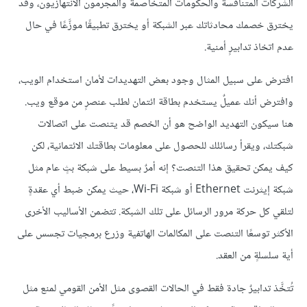
الشركات المتنافسة والحكومات المتخاصمة والمجرمون الانتهازيون، وقد
يخترق خصمك محادثاتك عبر الشبكة أو يخترق تطبيقًا موزَّعًا في حال
عدم اتخاذ تدابيرٍ أمنية.
افترض على سبيل المثال وجود بعض التهديدات لأمان استخدام الويب،
وافترض أنك عميلٌ يستخدم بطاقة ائتمان لطلب عنصرٍ من موقع ويب.
هنا سيكون التهديد الواضح هو أن الخصم قد يتنصت على اتصالات
شبكتك، ويقرأ رسائلك للحصول على معلومات بطاقتك الائتمانية، لكن
كيف يمكن تحقيق هذا التنصت؟ إنه أمرٌ بسيط على شبكة بثٍ عام مثل
شبكة إيثرنت Ethernet أو شبكة Wi-Fi، حيث يمكن ضبط أي عقدةٍ
لتلقي كل حركة مرور الرسائل على تلك الشبكة. تتضمن الأساليب الأخرى
الأكثر توسعًا التنصت على المكالمات الهاتفية وزرع برمجيات تجسس على
أية سلسلةٍ من العقد.
تُتخَّذ تدابيرٌ جادة فقط في الحالات القصوى مثل الأمن القومي لمنع مثل