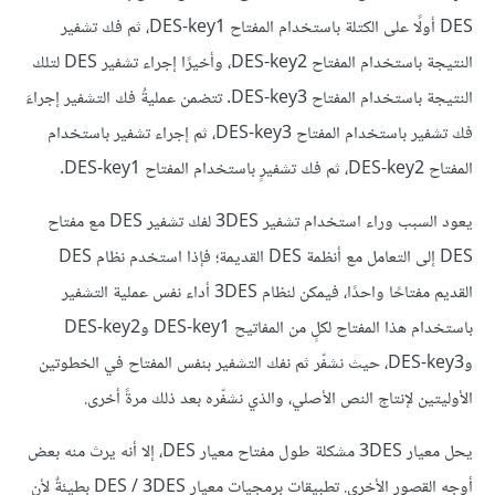
DES أولًا على الكتلة باستخدام المفتاح DES-key1، ثم فك تشفير
النتيجة باستخدام المفتاح DES-key2، وأخيرًا إجراء تشفير DES لتلك
النتيجة باستخدام المفتاح DES-key3. تتضمن عمليةُ فك التشفير إجراءَ
فك تشفير باستخدام المفتاح DES-key3، ثم إجراء تشفير باستخدام
المفتاح DES-key2، ثم فك تشفيرٍ باستخدام المفتاح DES-key1.
يعود السبب وراء استخدام تشفير 3DES لفك تشفير DES مع مفتاح
DES إلى التعامل مع أنظمة DES القديمة؛ فإذا استخدم نظام DES
القديم مفتاحًا واحدًا، فيمكن لنظام 3DES أداء نفس عملية التشفير
باستخدام هذا المفتاح لكلٍ من المفاتيح DES-key1 وDES-key2
وDES-key3، حيث نشفّر ثم نفك التشفير بنفس المفتاح في الخطوتين
الأوليتين لإنتاج النص الأصلي، والذي نشفّره بعد ذلك مرةً أخرى.
يحل معيار 3DES مشكلة طول مفتاح معيار DES، إلا أنه يرث منه بعض
أوجه القصور الأخرى. تطبيقات برمجيات معيار DES / 3DES بطيئةٌ لأن