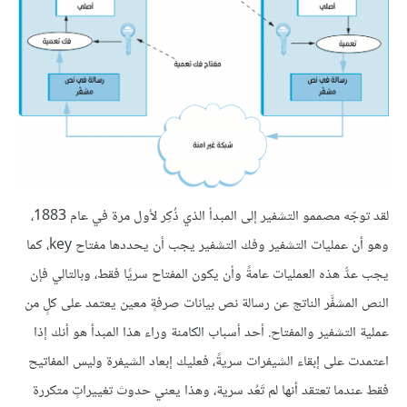
لقد توجّه مصممو التشفير إلى المبدأ الذي ذُكِر لأول مرة في عام 1883،
وهو أن عمليات التشفير وفك التشفير يجب أن يحددها مفتاح key، كما
يجب عدُّ هذه العمليات عامةً وأن يكون المفتاح سريًا فقط، وبالتالي فإن
النص المشفَّر الناتج عن رسالة نص بيانات صرفةٍ معين يعتمد على كلٍ من
عملية التشفير والمفتاح. أحد أسباب الكامنة وراء هذا المبدأ هو أنك إذا
اعتمدت على إبقاء الشيفرات سريةً، فعليك إبعاد الشيفرة وليس المفاتيح
فقط عندما تعتقد أنها لم تَعُد سرية، وهذا يعني حدوث تغييراتٍ متكررة