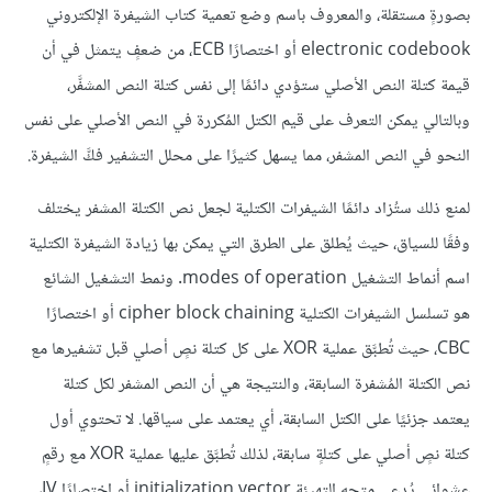
بصورةٍ مستقلة، والمعروف باسم وضع تعمية كتاب الشيفرة الإلكتروني
electronic codebook أو اختصارًا ECB، من ضعفٍ يتمثل في أن
قيمة كتلة النص الأصلي ستؤدي دائمًا إلى نفس كتلة النص المشفَّر،
وبالتالي يمكن التعرف على قيم الكتل المُكررة في النص الأصلي على نفس
النحو في النص المشفر، مما يسهل كثيرًا على محلل التشفير فكَّ الشيفرة.
لمنع ذلك ستُزاد دائمًا الشيفرات الكتلية لجعل نص الكتلة المشفر يختلف
وفقًا للسياق، حيث يُطلق على الطرق التي يمكن بها زيادة الشيفرة الكتلية
اسم أنماط التشغيل modes of operation. ونمط التشغيل الشائع
هو تسلسل الشيفرات الكتلية cipher block chaining أو اختصارًا
CBC، حيث تُطبَّق عملية XOR على كل كتلة نصٍ أصلي قبل تشفيرها مع
نص الكتلة المُشفرة السابقة، والنتيجة هي أن النص المشفر لكل كتلة
يعتمد جزئيًا على الكتل السابقة، أي يعتمد على سياقها. لا تحتوي أول
كتلة نصٍ أصلي على كتلةٍ سابقة، لذلك تُطبَّق عليها عملية XOR مع رقمٍ
عشوائي يُدعى متجه التهيئة initialization vector أو اختصارًا IV،