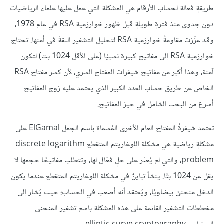
طريقةٍ فعالة لحساب الأرقام هي المشكلة التي عمل عليها علماء الرياضيات
دون جدوى منذ فترةٍ طويلةٍ قبل ظهور خوارزمية RSA في عام 1978،
وقد عزّزت مقاومةُ خوارزمية RSA لتحليل التشفير الثقةَ في أمنها. تحتاج
خوارزمية RSA إلى مفاتيح كبيرة نسبيًا (على الأقل 1024 بت) لتكون
آمنة، وهذا أكبر من مفاتيح شيفرات المفتاح السري، لأن كسر مفتاح RSA
الخاص عن طريق حساب العدد الكبير الذي يعتمد عليه زوج المفاتيح
أسرع من البحث الشامل في حيز المفاتيح.
تعتمد شيفرةُ المفتاح العام الأخرى المُسماة باسم الجمل ElGamal على
مشكلةٍ رياضية هي مشكلة اللوغاريتم المتقطع discrete logarithm
problem، والتي لم يُعثَر على حلٍ فعّال لها، وتتطلب مفاتيحًا حجمها لا
يقل عن 1024 بتًا. ينشأ تباينٌ في مشكلة اللوغاريتم المتقطع عندما يكون
الدخل منحنىً بيضاويًا، ويُعتقد أنه أصعب في الحساب؛ حيث يُشار إلى
مخططات التشفير القائمة على هذه المشكلة باسم تشفير المنحنى