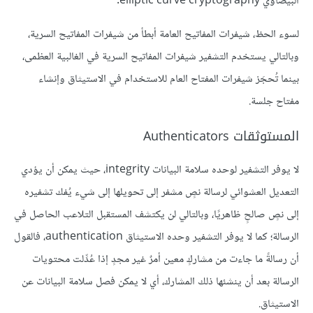
البيضاوي elliptic curve cryptography.
لسوء الحظ، شيفرات المفاتيح العامة أبطأ من شيفرات المفاتيح السرية،
وبالتالي يستخدم التشفير شيفرات المفاتيح السرية في الغالبية العظمى،
بينما تُحجَز شيفرات المفتاح العام للاستخدام في الاستيثاق وإنشاء
مفتاح جلسة.
المستوثقات Authenticators
لا يوفر التشفير لوحده سلامة البيانات integrity، حيث يمكن أن يؤدي
التعديل العشوائي لرسالة نصٍ مشفر إلى تحويلها إلى شيء يُفك تشفيره
إلى نصٍ صالحٍ ظاهريًا، وبالتالي لن يكتشف المستقبل التلاعب الحاصل في
الرسالة؛ كما لا يوفر التشفير وحده الاستيثاق authentication، فالقول
أن رسالةً ما جاءت من مشاركٍ معين أمرٌ غير مجدٍ إذا عُدِّلت محتويات
الرسالة بعد أن ينشئها ذلك المشارك، أي لا يمكن فصل سلامة البيانات عن
الاستيثاق.