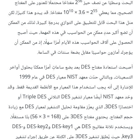
56
البحث وسطيًا عن نصف حيز 2
مفتاحًا محتملًا للعثور على المفتاح
10
55
الصحيح، مما يعطي 2
= 3.6 × 10
مفتاحًا. قد يبدو هذا كثيرًا، لكن
مثل هذا البحث قابل للتطبيق على التوازي بدرجةٍ كبيرة، لذلك من الممكن
أن تضع أكبر عددٍ ممكنٍ من الحواسيب في هذه المهمة، حيث أصبح
الحصول على آلاف الحواسيب هذه الأيام أمرًا سهلًا، إذ من الممكن أن
يؤجرك أمازون حواسيبًا مقابل بضعة سنتات في الساعة.
أصبحت استعادة مفتاح DES بعد بضع ساعاتٍ أمرًا ممكنًا بحلول أواخر
التسعينات، وبالتالي حدّث معهد NIST معيار DES في عام 1999
للإشارة إلى أنه يجب استخدام هذا المعيار مع الأنظمة القديمة فقط. وقد
وحّد معهد NIST أيضًا معيار تشفير DES الثلاثي Triple DES أو
اختصارًا 3DES، الذي يعزّز مقاومة تحليل التشفير لمعيار DES مع زيادة
حجم المفتاح. يحتوي مفتاح 3DES على (168 = 3 × 56) بتًا مستقلًا،
ويستخدم ثلاثة مفاتيح DES هي DES-key1 وDES-key2 وDES-
key3، حيث يُطبَّق تشفير 3DES على الكتلة عن طريق إجراء تشفير