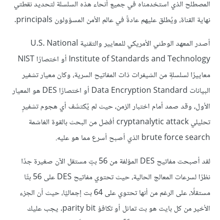
المصطلح الذي استخدمناه في جميع أنحاء هذه السلسلة لتحديد نقطتي
نهاية القناة، ويُطلق عليهم عادةً في عالم الأمن المسؤولون principals.
أصدر المعهد الوطني الأمريكي للمعايير والتقنية U.S. National
Institute of Standards and Technology أو اختصارًا NIST
معاييرًا لسلسلةٍ من الشيفرات ذات المفاتيح السرية، وكان معيار تشفير
البيانات Data Encryption Standard أو اختصارًا DES هو المعيار
الأول، وقد صمد أمام اختبار الزمن، حيث لم يُكتشَف أي هجوم تشفيرٍ
تحليلي cryptanalytic attack أفضل من البحث بالقوة الغاشمة
brute force search الذي أصبح أسرع مما هو عليه.
لقد أصبحت مفاتيح DES المؤلفة من 56 بتٍ مستقل الآن صغيرة جدًا
نظرًا لسرعات المعالج الحالية، حيث تحتوي مفاتيح DES على 56 بتًا
مستقلًا، على الرغم من أنها تحتوي على 64 بت إجماليًا، حيث أن الجزء
الأخير من كل بايت هو بت تماثل أو تكافؤ parity bit. يجب عليك