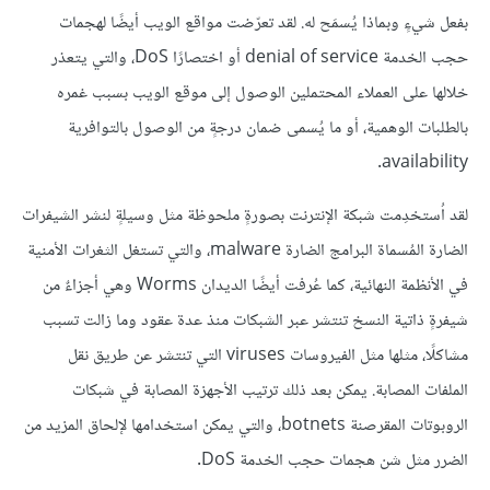
بفعل شيءٍ وبماذا يُسمَح له. لقد تعرّضت مواقع الويب أيضًا لهجمات
حجب الخدمة denial of service أو اختصارًا DoS، والتي يتعذر
خلالها على العملاء المحتملين الوصول إلى موقع الويب بسبب غمره
بالطلبات الوهمية، أو ما يُسمى ضمان درجةٍ من الوصول بالتوافرية
availability.
لقد اُستخدِمت شبكة الإنترنت بصورةٍ ملحوظة مثل وسيلةٍ لنشر الشيفرات
الضارة المُسماة البرامج الضارة malware، والتي تستغل الثغرات الأمنية
في الأنظمة النهائية، كما عُرفت أيضًا الديدان Worms وهي أجزاءٌ من
شيفرةٍ ذاتية النسخ تنتشر عبر الشبكات منذ عدة عقود وما زالت تسبب
مشاكلًا، مثلها مثل الفيروسات viruses التي تنتشر عن طريق نقل
الملفات المصابة. يمكن بعد ذلك ترتيب الأجهزة المصابة في شبكات
الروبوتات المقرصنة botnets، والتي يمكن استخدامها لإلحاق المزيد من
الضرر مثل شن هجمات حجب الخدمة DoS.