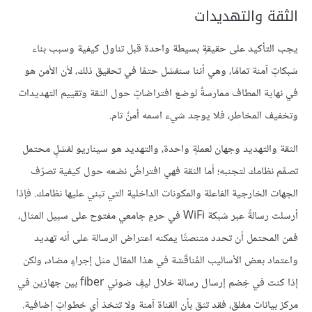
الثقة والتهديدات
يجب التأكيد على حقيقةٍ بسيطة واحدة قبل تناول كيفية وسبب بناء
شبكاتٍ آمنة تمامًا، وهي أننا سنفشل حتمًا في تحقيق ذلك، لأن الأمن هو
في نهاية المطاف ممارسةٌ لوضع افتراضاتٍ حول الثقة وتقييم التهديدات
وتخفيف المخاطر، فلا يوجد شيء اسمه أمنٌ تام.
الثقة والتهديد وجهان لعملةٍ واحدة، والتهديد هو سيناريو لفشلٍ محتمل
تصمِّم نظامك لتجنبه؛ أما الثقة فهي افتراضٌ نضعه حول كيفية تصرّف
الجهات الخارجية الفاعلة والمكونات الداخلية التي تبني عليها نظامك. فإذا
أرسلت رسالةً عبر شبكة WiFi في حرمٍ جامعي مفتوح على سبيل المثال،
فمن المحتمل أن تحدد متنصتًا يمكنه اعتراض الرسالة على أنه تهديد
واعتماد بعض الأساليب المُناقَشة في هذا المقال مثل إجراءٍ مضاد، ولكن
إذا كنت في خِضم إرسال رسالة خلال ليفٍ ضوئي fiber بين جهازين في
مركز بيانات مغلق، فقد تثق بأن القناة آمنة ولا تتخذ أي خطواتٍ إضافية.