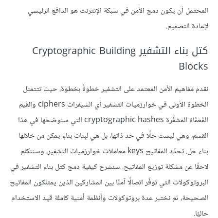
المحتمل أن يكون دمج الأمن في شبكة الإنترنت هو الدافع الرئيسي
لإعادة التصميم.
كتل بناء التشفير Cryptographic Building
Blocks
نقدم مفاهيم الأمن المعتمد على التشفير خطوةً بخطوة، حيث تتتمثل
الخطوة الأولى في خوارزميات التشفير أي الشيفرات ciphers والقيم
المُعمَّاة المشفَّرة cryptographic hashes التي سنوضحها في هذا
القسم، وهي ليست حلًا في حد ذاتها، بل هي لبِنات بناءٍ يمكن من خلالها
بناء حل. تحدّد المفاتيح keys معاملات خوارزميات التشفير، وسنتكلم
لاحقًا عن مشكلة توزيع المفاتيح. سنشرح كيفية دمج كتل بناء التشفير في
البروتوكولات التي توفّر اتصالًا آمنًا بين المشاركين الذين يمتلكون المفاتيح
الصحيحة، ثم نختبر عدة بروتوكولات وأنظمة أمنية كاملة قيد الاستخدام
حاليًا.