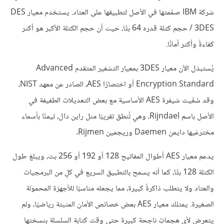
شركة IBM صمّمتها في الأصل لتطبيقها على العتاد. يستخدم معيار DES
/ 3DES حجم كتلة قدره 64 بتًا، حيث أن حجم الكتلة الأكبر هو أكثر
كفاءةً وأكثر أمانًا.
يُستبدَل الآن معيار 3DES بمعيار التشفير المتقدم Advanced
Encryption Standard أو اختصارًا AES، الصادر عن معهد NIST،
وقد سُمِّيت شيفرة AES الأساسية مع بعض التعديلات الطفيفة في
الأصل باسم Rijndael، وهي تُنطق تقريبًا مثل راين دال، تيمنًا بأسماء
مخترعَيها دايمن Daemen وريجمين Rijmen.
يدعم معيار AES أطوال المفاتيح 128 أو 192 أو 256 بت، ويبلغ طول
الكتلة 128 بتًا، كما أنه يسمح بالتطبيق السريع في كلٍ من البرمجيات
والعتاد ولا يتطلب ذاكرةً كبيرة، مما يجعله مناسبًا للأجهزة المحمولة
الصغيرة. يمتلك معيار AES بعض خصائص الأمان المثبتة رياضيًا، ولم
يتعرض لأي هجماتٍ ناجحة كبيرة حتى وقت كتابة السلسلة بنسختها