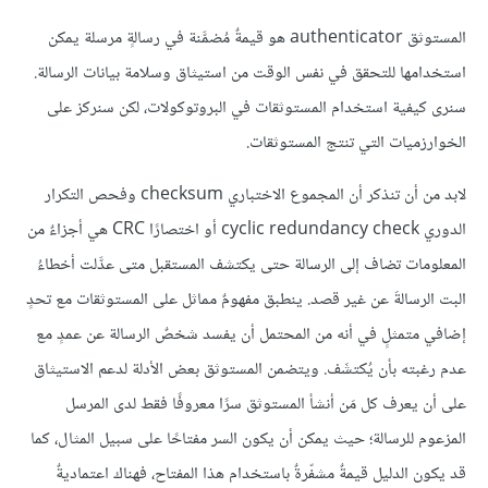
المستوثق authenticator هو قيمةٌ مُضمَّنة في رسالةٍ مرسلة يمكن
استخدامها للتحقق في نفس الوقت من استيثاق وسلامة بيانات الرسالة.
سنرى كيفية استخدام المستوثقات في البروتوكولات، لكن سنركز على
الخوارزميات التي تنتج المستوثقات.
لابد من أن تنذكر أن المجموع الاختباري checksum وفحص التكرار
الدوري cyclic redundancy check أو اختصارًا CRC هي أجزاءٌ من
المعلومات تضاف إلى الرسالة حتى يكتشف المستقبل متى عدَّلت أخطاءُ
البت الرسالةَ عن غير قصد. ينطبق مفهومٌ مماثل على المستوثقات مع تحدٍ
إضافي متمثلٍ في أنه من المحتمل أن يفسد شخصٌ الرسالة عن عمدٍ مع
عدم رغبته بأن يُكتشَف. ويتضمن المستوثق بعض الأدلة لدعم الاستيثاق
على أن يعرف كل مَن أنشأ المستوثق سرًا معروفًا فقط لدى المرسل
المزعوم للرسالة؛ حيث يمكن أن يكون السر مفتاحًا على سبيل المثال، كما
قد يكون الدليل قيمةٌ مشفّرةٌ باستخدام هذا المفتاح، فهناك اعتماديةٌ