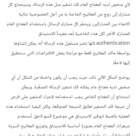
لأي شخصٍ لديه المفتاح العام فك تشفير مثل هذه الرسالة، وسيحتاج كل
مشاركٍ إلى زوجٍ من المفاتيح الخاصة به من أجل الخصوصية ثنائية
الاتجاه بين المشاركين، ويشفّر كل مشاركٍ الرسائل باستخدام المفتاح العام
للمشارك الآخر. لكن هذه الخاصية تُعد مفيدةً للاستيثاق
authentication لأنها تخبر مستقبِل هذه الرسالة أنه يمكن إنشاؤها
بواسطة مالك المفاتيح فقط مع مراعاة بعض الافتراضات التي سنتطرق
إليها لاحقًا.
يوضح الشكل الآتي ذلك، حيث يجب أن يكون واضحًا من الشكل أن أي
شخصٍ لديه مفتاحٌ عام يمكنه فك تشفير الرسالة المشفَّرة، ويمكن
استنتاج أن المفتاح الخاص يجب استخدامه لإجراء التشفير على فرض
أن نتيجة فك التشفير تطابق النتيجة المتوقعة، ولكن كيفية استخدام هذه
العملية بالضبط لتوفير الاستيثاق هي موضوع قسمٍ لاحق. تُستخدم
شيفرات المفتاح العام بصورةٍ أساسية للاستيثاق وتوزيع المفاتيح السرية
(المتماثلة) سريًا، وتُترَك بقية الخصوصية لشيفرات المفاتيح السرية.