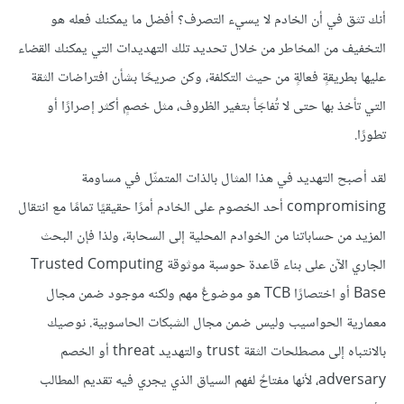
أنك تثق في أن الخادم لا يسيء التصرف؟ أفضل ما يمكنك فعله هو
التخفيف من المخاطر من خلال تحديد تلك التهديدات التي يمكنك القضاء
عليها بطريقةٍ فعالةٍ من حيث التكلفة، وكن صريحًا بشأن افتراضات الثقة
التي تأخذ بها حتى لا تُفاجَأ بتغير الظروف، مثل خصمٍ أكثر إصرارًا أو
تطورًا.
لقد أصبح التهديد في هذا المثال بالذات المتمثّل في مساومة
compromising أحد الخصوم على الخادم أمرًا حقيقيًا تمامًا مع انتقال
المزيد من حساباتنا من الخوادم المحلية إلى السحابة، ولذا فإن البحث
الجاري الآن على بناء قاعدة حوسبة موثوقة Trusted Computing
Base أو اختصارًا TCB هو موضوعٌ مهم ولكنه موجود ضمن مجال
معمارية الحواسيب وليس ضمن مجال الشبكات الحاسوبية. نوصيك
بالانتباه إلى مصطلحات الثقة trust والتهديد threat أو الخصم
adversary، لأنها مفتاحٌ لفهم السياق الذي يجري فيه تقديم المطالب