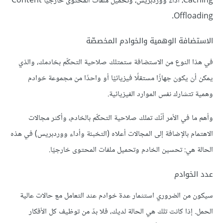
Caching، أداء ووردبريس، وتحميل ملفات المحتوى خارجيًا Content
Offloading.
الاستضافة الوهمية والخوادم المخصصّة
في هذا النوع من الاستضافة ستمتلك صلاحية التحكّم بخادمك، والذي
يمكن أن يكون جهازًا مستقلًا فيزيائيًا أو واحدًا من مجموعة خوادم
وهمية تتشارك نفس الموارد الفيزيائية.
وأهم ما في الأمر أنّك تملك صلاحية التحكّم بالخادم، وأكثر مجالات
الاهتمام بالإضافة إلى المجالات أعلاه (التخبئة وأداء ووردبريس) في هذه
الحالة هي: تحسين الخادم وتحميل ملفات المحتوى خارجيًا.
عدد الخوادم
سيكون من الضروري استثمار عدة خوادم عند التعامل مع حالات عالية
الحمل. إذا كانت تلك هي الحالة لديك، فلا بدّ من توظيف كل الأفكار