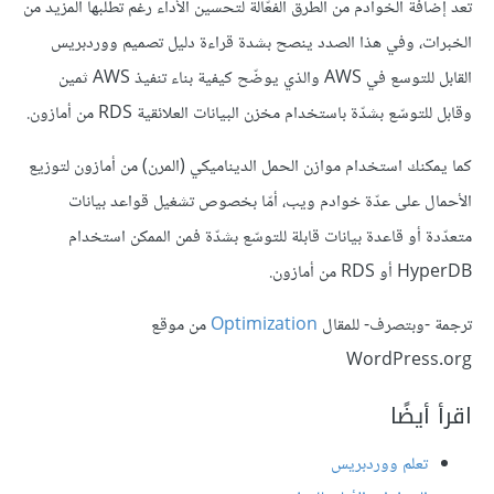
تعد إضافة الخوادم من الطرق الفعّالة لتحسين الأداء رغم تطلبها المزيد من
الخبرات، وفي هذا الصدد ينصح بشدة قراءة دليل تصميم ووردبريس
القابل للتوسع في AWS والذي يوضّح كيفية بناء تنفيذ AWS ثمين
وقابل للتوسّع بشدّة باستخدام مخزن البيانات العلائقية RDS من أمازون.
كما يمكنك استخدام موازن الحمل الديناميكي (المرن) من أمازون لتوزيع
الأحمال على عدّة خوادم ويب، أمّا بخصوص تشغيل قواعد بيانات
متعدّدة أو قاعدة بيانات قابلة للتوسّع بشدّة فمن الممكن استخدام
HyperDB أو RDS من أمازون.
ترجمة -وبتصرف- للمقال
Optimization
من موقع
WordPress.org
اقرأ أيضًا
تعلم ووردبريس