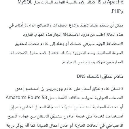
ِApache أو IIS كذلك الأمر بالنسبة لقواعد البيانات مثل MySQL
وPHP.
يمكن أن يتعذر عليك تنفيذ واتباع الخطوات والنصائح الواردة أدناه، في
هذه الحالة اطلب من مزود الاستضافة إنجاز هذه المهام، فمزود
الاستضافة الجيد سيرقي حسابك أو ينقله إلى خادم محدث لتحقيق
السرعة المطلوبة، وعند الضرورة يمكنك الانتقال لأحد حلول الاستضافة
المدارة من شركة ووردبريس التجارية.
خادم نطاق الأسماء DNS
لا تشغل خادم نطاق أسماء على خادم ووردبريس بل استخدم إحدى
الخدمات التجارية لخوادم نطاقات الأسماء مثل Amazon’s Route 53
أو الخدمة المجانية المقدمّة من الشركة المسجّلة للمجال الخاص بك. إنّ
استخدامك لخدمة مثل خدمة أمازون سيُسهّل الانتقال بين خوادم النسخ
الاحتياطي في الحالات الطارئة أو خلال أعمال الصيانة كما أنّه يوفر درجة