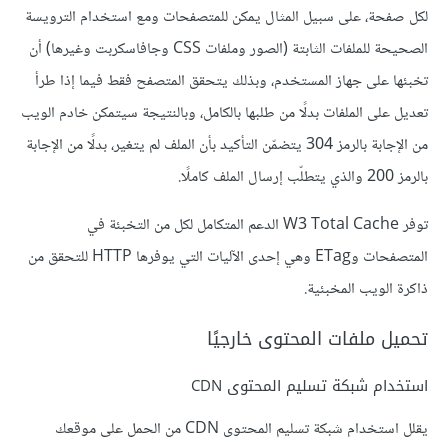
لكل صفحة، على سبيل المثال يمكن للمتصفحات ومع استخدام الترويسة
الصحيحة للملفات الثابتة (الصور وملفات CSS وجافاسكربت وغيرها) أن
تخبئها على جهاز المستخدم، وبذلك يتحقق المتصفح فقط فيما إذا طرأ
تعديل على الملفات بدلًا من طلبها بالكامل، وبالنتيجة سيتمكن خادم الويب
من الإجابة بالرمز 304 يتضمّن التأكيد بأن الملف لم يتغير، بدلًا من الإجابة
بالرمز 200 والذي يتطلّب إرسال الملف كاملًا.
توفر W3 Total Cache الدعم المتكامل لكل من التخبئة في
المتصفحات وETag وهي إحدى الآليات التي يوفرها HTTP للتحقق من
ذاكرة الويب المخبئية.
تحميل ملفات المحتوى خارجيًا
استخدام شبكة تسليم المحتوى CDN
يقلل استخدام شبكة تسليم المحتوى CDN من الحمل على موقعك