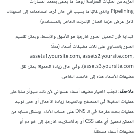
المزيد من الطلبات المتزامنة (وهذا ما يدعى بتعدد المسارات
Pipelining والذي غالبًا ما يسبب في حال فرط استخدامه إلى استهلاك
كامل عرض حزمة اتصال الإنترنت الخاص بالمستخدم).
كبداية فإن تحميل الصور خارجيًا هو الأسهل والأبسط، ويمكن تقسيم
الصور بالتساوي على ثلاث مضيفات أسماء (مثلًا
assets1.yoursite.com, assets2.yoursite.com,
assets3.yoursite.com)، وفي حال زيادة الحمولة يمكن نقل
مضيفات الأسماء هذه إلى خادمك الخاص.
ملاحظة
: تجنّب اختيار مضيف أسماء عشوائي لأن ذلك سيؤثّر سلبًا على
عمليات التخبئة في المتصفح وبالنتيجة زيادة الأحمال أو حتى توليد
عمليات بحث مفرطة في الـ DNS على حساب الأداء. وبشكل مشابه من
الممكن تحميل أي ملف CSS أو جافاسكربت خارجيًا إلى خوادم أو
مضيفات أسماء مستقلّة.