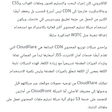
الإلكتروني، فإن إجراء البحث والتسليم للصور وملفات القوالب وCSS
وجافاسكربت خارجيًا إلى CDN ليس أسرع فحسب بل يخفف أيضًا
الكثير من الحمل عن حزمة تطبيق ووردبريس في خادمك، ويكون
استخدام شبكة تسليم المحتوى أكثر فعالية بالاشتراك مع استخدام
إضافة تخبئة مثل W3TC المذكورة سابقًا.
وإحدى شبكات توزيع المحتوى CDN الشائعة هي CloudFlare التي
تقدّم أيضًا خدمات أمان الانترنت ISS، أسعارها تبدأ من المجاني تمامًا
وتزداد الميزات المقدمّة تدريجياً مع زيادة الكلفة، فهذه الشبكات ثابتة
الكلفة بمعنى أنّ الكلفة تتعلّق بالميزات المقدمّة وليس بكمية الاستخدام.
تمكنّك CloudFlare من توجيه حمولات موقعك عبر شبكاتهم قبل
وصولها إلى مضيفك الأصلي، أمّا الشبكة Cloudfront من أمازون
فتعتمد على خدمة S3 لتوّفر آلية شبكة تسليم ملفات المحتوى تعمل على
ملفاتك الثابتة.