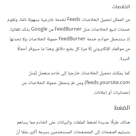
الخلاصات
من الممكن تحميل الخلاصات Feeds لخدمة خارجية بسهولة تامّة، وتقوم
خدمات تتبع الخلاصات مثل FeedBurner من Google بذلك تلقائيًا،
إذ ستتحمّل خوادم خدمة FeedBurner حمولة الخلاصات ولا تحدثها
من موقعك الإلكتروني إلّا مرة كل بضع دقائق وهذا ما سيوفر أحمالًا
كثيرة.
كما يمكنك تحميل الخلاصات خارجيًا إلى خادم منفصل (مثل
feeds.yoursite.com) ومن ثمّ يتحمّل حمولة الخلاصات من
إحصائيات أو إعلانات.
الضغط
هنالك طرقًا عديدة لضغط الملفات والبيانات على الخادم مما يساهم
بتسليم الصفحات إلى المتصفحات المستخدمين بسرعة أكبر، علمًا أنّ