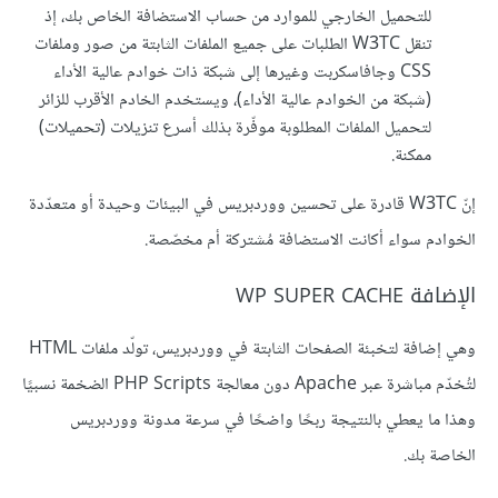
للتحميل الخارجي للموارد من حساب الاستضافة الخاص بك، إذ
تنقل W3TC الطلبات على جميع الملفات الثابتة من صور وملفات
CSS وجافاسكربت وغيرها إلى شبكة ذات خوادم عالية الأداء
(شبكة من الخوادم عالية الأداء)، ويستخدم الخادم الأقرب للزائر
لتحميل الملفات المطلوبة موفّرة بذلك أسرع تنزيلات (تحميلات)
ممكنة.
إنّ W3TC قادرة على تحسين ووردبريس في البيئات وحيدة أو متعدّدة
الخوادم سواء أكانت الاستضافة مُشتركة أم مخصّصة.
الإضافة WP SUPER CACHE
وهي إضافة لتخبئة الصفحات الثابتة في ووردبريس، تولّد ملفات HTML
لتُخدّم مباشرة عبر Apache دون معالجة PHP Scripts الضخمة نسبيًا
وهذا ما يعطي بالنتيجة ربحًا واضحًا في سرعة مدونة ووردبريس
الخاصة بك.