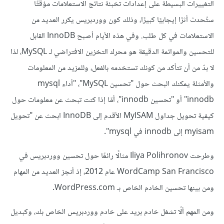
التغييرات البسيطة على إعدادات تخبئة نتائج الاستعلامات مؤقتًا
ستُحدث أثرًا إيجابيًا كبيرًا، وذلك كون ووردبريس يكرر العديد من
الاستعلامات في كل طلب. وفي هذه الأيام أصبح InnoDB القابل
للتحسين والموائمة الدقيقة هو محرك التخزين الافتراضي لـ MySQL، لذا
لا بدّ من أن تتأكد من كونك تستخدمه بالفعل، وللمزيد من المعلومات
والأمثلة يمكنك البحث حول "تحسين MySQL"، "أداء mysql
innodb" أو "تحسين innodb"، أمّا إذا كنت تبحث عن معلومات حول
كيفية تحويل جداول MyISAM الأقدم إلى InnoDB ابحث عن "تحويل
myisam إلى innodb في mysql".
وطرحت Iliya Polihronov مثالًا رائعًا حول تحسين ووردبريس في
WordCamp San Francisco عام 2012، إذ أنجز العديد من المهام
ومن بينها تحسين الخادم الخاص بـ WordPress.com.
ومن المهم ألّا تشغل خادم بريد على خادم ووردبريس الخاص بك، وكبديل