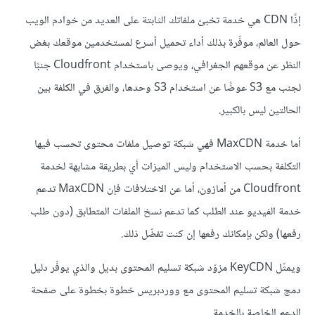
إذًا CDN هي خدمة تخبئ ملفاتك الثابتة على العديد من خوادم الويب
حول العالم، موفّرة بذلك أداء تحميل أسرع لمستخدمين موقعك بغض
النظر عن موقعهم الجغرافي، ويوصى باستخدام Cloudfront جنبًا
لجنب مع S3 عوضًا عن استخدام S3 وحدها، والفرق في الكلفة بين
الحالتين ليس بالكبير.
أما خدمة MaxCDN فهي شبكة توصيل ملفات محتوى تحسب فيها
التكلفة بحسب الاستخدام وليس الميزات أي بطريقة مشابهة لخدمة
Cloudfront من أمازون، أما عن الاختلافات فإن MaxCDN تدعم
خدمة الفيديو عند الطلب كما تدعم نسخ الملفات المتطابق (دون طلب
رفعها) ولكن بإمكانك رفعها إن كنت تفضّل ذلك.
ويمثّل KeyCDN مزوّد شبكة تسليم المحتوى بديل والذي يوفّر دليل
دمج شبكة تسليم المحتوى مع ووردبريس خطوة بخطوة على صفحة
الدعم الخاصة بالخدمة.