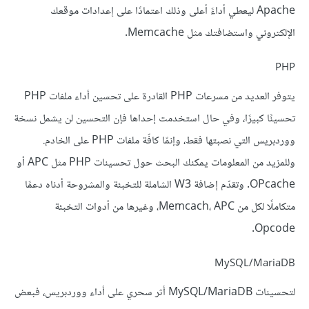
Apache ليعطي أداءً أعلى وذلك اعتمادًا على إعدادات موقعك
الإلكتروني واستضافتك مثل Memcache.
PHP
يتوفر العديد من مسرعات PHP القادرة على تحسين أداء ملفات PHP
تحسينًا كبيرًا، وفي حال استخدمت إحداها فإن التحسين لن يشمل نسخة
ووردبريس التي نصبتها فقط، وإنمّا كافّة ملفات PHP على الخادم.
وللمزيد من المعلومات يمكنك البحث حول تحسينات PHP مثل APC أو
OPcache. وتقدّم إضافة W3 الشاملة للتخبئة والمشروحة أدناه دعمًا
متكاملًا لكل من Memcach، APC، وغيرها من أدوات التخبئة
Opcode.
MySQL/MariaDB
لتحسينات MySQL/MariaDB أثر سحري على أداء ووردبريس، فبعض