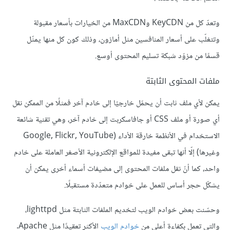
وتعدّ كل من KeyCDN وMaxCDN من الخيارات بأسعار مقبولة
وتتغلّب على أسعار المنافسين مثل أمازون، وذلك كون كل منها يمثّل
قسمًا من مزوّد شبكة تسليم المحتوى أوسع.
ملفات المحتوى الثابتة
يمكن لأي ملف ثابت أن يحمّل خارجيًا إلى خادم آخر فمثلًا من الممكن نقل
أي صورة أو ملف CSS أو جافاسكربت إلى خادم آخر، وهي تقنية شائعة
الاستخدام في الأنظمة خارقة الأداء (Google, Flickr, YouTube
وغيرها) إلّا أنها تبقى مفيدة للمواقع الإلكترونية الأصغر العاملة على خادم
واحد، كما أنّ نقل ملفات المحتوى إلى مضيفات أسماء أخرى يمكن أن
يشكّل حجر أساس للعمل على خوادم متعدّدة مستقبلًا.
وحسّنت بعض خوادم الويب لتخديم الملفات الثابتة مثل lighttpd،
والتي تعمل بكفاءة أعلى من
خوادم الويب
الأكثر تعقيدًا مثل Apache.