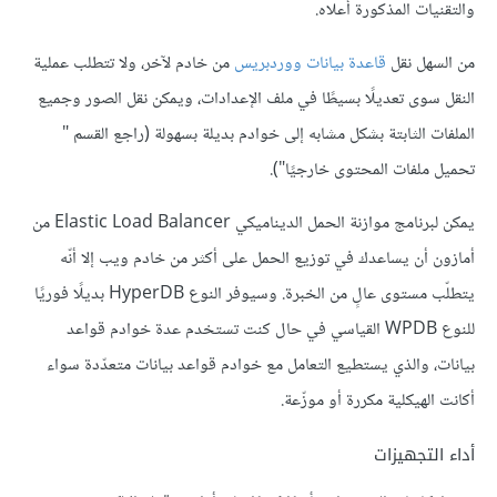
والتقنيات المذكورة أعلاه.
من السهل نقل
قاعدة بيانات ووردبريس
من خادم لآخر، ولا تتطلب عملية
النقل سوى تعديلًا بسيطًا في ملف الإعدادات، ويمكن نقل الصور وجميع
الملفات الثابتة بشكل مشابه إلى خوادم بديلة بسهولة (راجع القسم "
تحميل ملفات المحتوى خارجيًا").
يمكن لبرنامج موازنة الحمل الديناميكي Elastic Load Balancer من
أمازون أن يساعدك في توزيع الحمل على أكثر من خادم ويب إلا أنّه
يتطلّب مستوى عالٍ من الخبرة. وسيوفر النوع HyperDB بديلًا فوريًا
للنوع WPDB القياسي في حال كنت تستخدم عدة خوادم قواعد
بيانات، والذي يستطيع التعامل مع خوادم قواعد بيانات متعدّدة سواء
أكانت الهيكلية مكررة أو موزّعة.
أداء التجهيزات