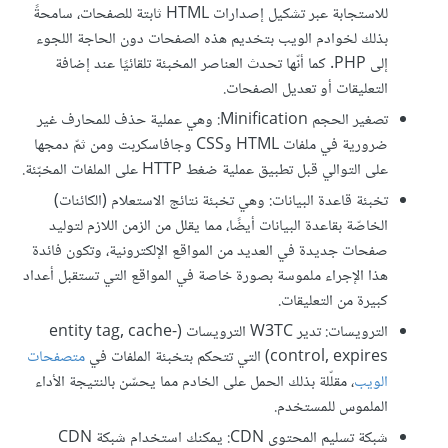
للاستجابة عبر تشكيل إصدارات HTML ثابتة للصفحات، سامحةً
بذلك لخوادم الويب بتخديم هذه الصفحات دون الحاجة اللجوء
إلى PHP. كما أنّها تحدث العناصر المخبئة تلقائيًا عند إضافة
التعليقات أو تعديل الصفحات.
تصغير الحجم Minification: وهي عملية حذف للمحارف غير
ضرورية في ملفات HTML وCSS وجافاسكربت ومن ثمّ دمجها
على التوالي قبل تطبيق عملية ضغط HTTP على الملفات المخبّئة.
تخبئة قاعدة البيانات: وهي تخبئة نتائج الاستعلام (الكائنات)
الخاصّة بقاعدة البيانات أيضًا، مما يقلل من الزمن اللازم لتوليد
صفحات جديدة في العديد من المواقع الإلكترونية، وتكون فائدة
هذا الإجراء ملموسة بصورة خاصة في المواقع التي تستقبل أعداد
كبيرة من التعليقات.
الترويسات: تدير W3TC الترويسات (entity tag, cache-
control, expires) التي تتحكم بتخبئة الملفات في
متصفحات
الويب
، مقلّلة بذلك الحمل على الخادم مما يحسّن بالنتيجة الأداء
الملموس للمستخدم.
شبكة تسليم المحتوى CDN: يمكنك استخدام شبكة CDN