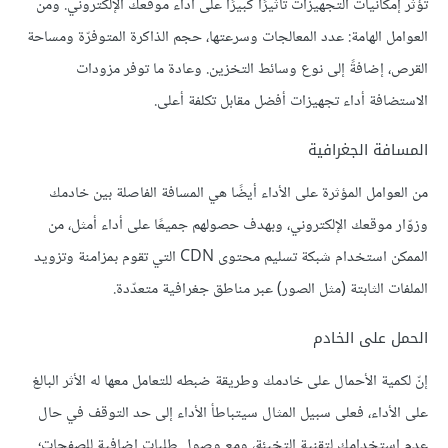
تؤثر إمكانيات التجهيزات تأثيرًا كبيرًا على أداء موقعك الإلكتروني. ومن
العوامل الهامة: عدد المعالجات وسرعتها، حجم الذاكرة المتوفرّة ومساحة
القرص، إضافةً إلى نوع وسائط التخزين. وعادة ما توفر مزودات
الاستضافة أداء تجهيزات أفضل مقابل تكلفة أعلى.
المسافة الجغرافية
من العوامل المؤثرة على الأداء أيضًا هي المسافة الفاصلة بين خادمك
وزوّار موقعك الإلكتروني، وبهدف حصولهم جميعًا على أداء أمثل، من
الممكن استخدام شبكة تسليم محتوى CDN التي تقوم بمزامنة وتزويد
الملفات الثابتة (مثل الصور) عبر مناطق جغرافية متعدّدة.
الحمل على الخادم
إنّ لكمية الأحمال على خادمك وطريقة ضبطه للتعامل معها له الأثر البالغ
على الأداء، فعلى سبيل المثال سيتباطأ الأداء إلى حد التوقف في حال
عدم استخدامك لتقنية التخبئة، ومع وصول طلبات إضافية للصفحات؛