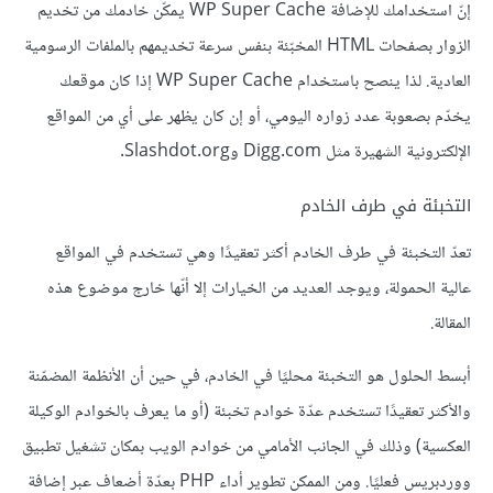
إنّ استخدامك للإضافة WP Super Cache يمكّن خادمك من تخديم
الزوار بصفحات HTML المخبّئة بنفس سرعة تخديمهم بالملفات الرسومية
العادية. لذا ينصح باستخدام WP Super Cache إذا كان موقعك
يخدّم بصعوبة عدد زواره اليومي، أو إن كان يظهر على أي من المواقع
الإلكترونية الشهيرة مثل Digg.com وSlashdot.org.
التخبئة في طرف الخادم
تعدّ التخبئة في طرف الخادم أكثر تعقيدًا وهي تستخدم في المواقع
عالية الحمولة، ويوجد العديد من الخيارات إلا أنّها خارج موضوع هذه
المقالة.
أبسط الحلول هو التخبئة محليًا في الخادم، في حين أن الأنظمة المضمّنة
والأكثر تعقيدًا تستخدم عدّة خوادم تخبئة (أو ما يعرف بالخوادم الوكيلة
العكسية) وذلك في الجانب الأمامي من خوادم الويب بمكان تشغيل تطبيق
ووردبريس فعليًا. ومن الممكن تطوير أداء PHP بعدّة أضعاف عبر إضافة