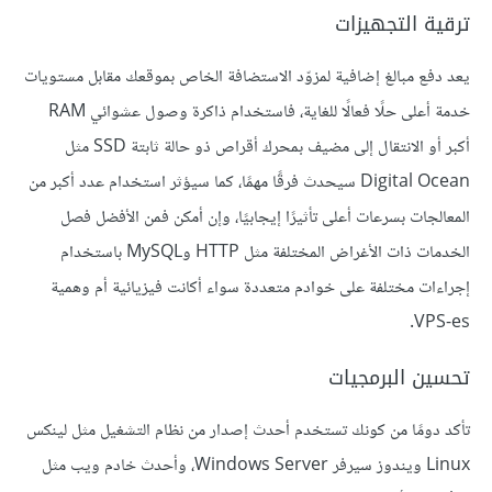
ترقية التجهيزات
يعد دفع مبالغ إضافية لمزوّد الاستضافة الخاص بموقعك مقابل مستويات
خدمة أعلى حلًا فعالًا للغاية، فاستخدام ذاكرة وصول عشوائي RAM
أكبر أو الانتقال إلى مضيف بمحرك أقراص ذو حالة ثابتة SSD مثل
Digital Ocean سيحدث فرقًا مهمًا، كما سيؤثر استخدام عدد أكبر من
المعالجات بسرعات أعلى تأثيرًا إيجابيًا، وإن أمكن فمن الأفضل فصل
الخدمات ذات الأغراض المختلفة مثل HTTP وMySQL باستخدام
إجراءات مختلفة على خوادم متعددة سواء أكانت فيزيائية أم وهمية
VPS-es.
تحسين البرمجيات
تأكد دومًا من كونك تستخدم أحدث إصدار من نظام التشغيل مثل لينكس
Linux ويندوز سيرفر Windows Server، وأحدث خادم ويب مثل