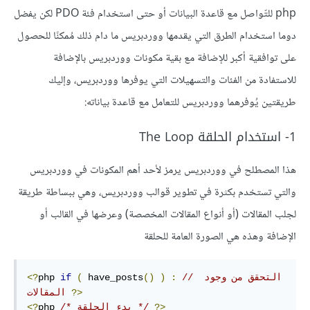
php للتّواصل مع قاعدة البيانات أو حتى استخدام فئة PDO لكن يفضل
دوما استخدام الطرق التي يقدمها ووردبريس ما دام ذلك مُمكنًا للحصول
على توافقية أكبر للإضافة مع بقية مكونات ووردبريس بالإضافة
للاستفادة من الفئات والتسهيلات التي يوفرها ووردبريس، وإليك
طريقتين يُوفرهما ووردبريس للتعامل مع قاعدة بياناته:
1- استخدام الحلقة The Loop
هذا المصطلح في ووردبريس يرمز لأحد أهم المكونات في ووردبريس
والتي تستخدم بكثرة في تطوير قوالب ووردبريس، وهي ببساطة طريقة
لجلب المقالات (أو أنواع المقالات المخصصة) وعرضها في القالب أو
الإضافة وهذه هي الصورة العامة للحلقة
// التحقق من وجود 
:
)
()
 have_posts
(
if
php 
<?
?>
المقالات 
?>
/* بدء الحلقة */
php 
<?