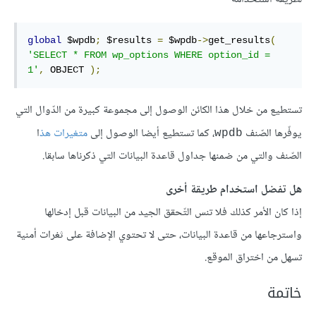
global
 $wpdb
;
 $results 
=
 $wpdb
->
get_results
(
'SELECT * FROM wp_options WHERE option_id = 
1'
,
 OBJECT 
);
تستطيع من خلال هذا الكائن الوصول إلى مجموعة كبيرة من الدّوال التي
يوفّرها الصّنف
، كما تستطيع أيضا الوصول إلى
متغيرات هذ
ا
wpdb
الصّنف والتي من ضمنها جداول قاعدة البيانات التي ذكرناها سابقا.
هل تفضل استخدام طريقة أخرى
إذا كان الأمر كذلك فلا تنس التّحقق الجيد من البيانات قبل إدخالها
واسترجاعها من قاعدة البيانات، حتى لا تحتوي الإضافة على ثغرات أمنية
تسهل من اختراق الموقع.
خاتمة