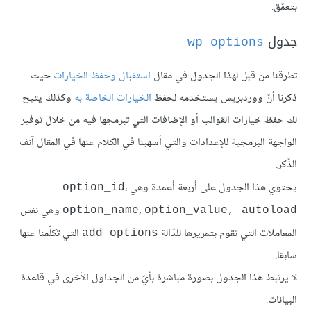
بتعمّق.
جدول
wp_options
تطرقنا من قبل لهذا الجدول في مقال
استقبال وحفظ الخيارات
حيث
ذكرنا أنّ ووردبريس يستخدمه لحفظ
الخيارات الخاصة به
وكذلك يتيح
لك حفظ خيارات القوالب أو الإضافات التي تبرمجها فيه من خلال توفير
الواجهة البرمجية للإعدادات والتي أسهبنا في الكلام عنها في المقال آنف
الذّكر.
يحتوي هذا الجدول على أربعة أعمدة وهي
،
option_id
,
وهي نفس
option_name
option_value, autoload
المعاملات التي تقوم بتمريرها للدّالة
التي تكلّمنا عنها
add_options
سابقا.
لا يرتبط هذا الجدول بصورة مباشرة بأيّ من الجداول الأخرى في قاعدة
البيانات.