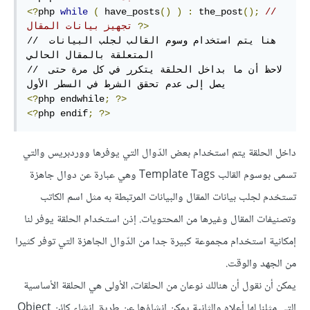
<?
php 
while
(
 have_posts
()
)
:
 the_post
();
// 
?>
تجهيز بيانات المقال 
// هنا يتم استخدام وسوم القالب لجلب البيانات 
المتعلقة بالمقال الحالي

// لاحظ أن ما بداخل الحلقة يتكرر في كل مرة حتى 
<?
php endwhile
;
?>
<?
php endif
;
?>
داخل الحلقة يتم استخدام بعض الدّوال التي يوفرها ووردبريس والتي
تسمى بوسوم القالب Template Tags وهي عبارة عن دوال جاهزة
تستخدم لجلب بيانات المقال والبيانات المرتبطة به مثل اسم الكاتب
وتصنيفات المقال وغيرها من المحتويات. إذن استخدام الحلقة يوفر لنا
إمكانية استخدام مجموعة كبيرة جدا من الدّوال الجاهزة التي توفر كثيرا
من الجهد والوقت.
يمكن أن نقول أن هنالك نوعان من الحلقات، الأولى هي الحلقة الأساسية
التي مثلنا لها أعلاه والثانية يمكن إنشاؤها عن طريق إنشاء كائن Object