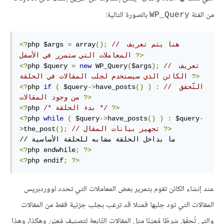
من الفئة
بالصورة التالية:
WP_Query
// هنا يتم تعريف 
();
 array
=
php $args 
<?
?>
المعاملات التي ستمرر في الأسفل 
// تعريف 
);
$args
(
 WP_Query
new
=
php $query 
<?
?>
الكائن الذي سيستخدم لجلب المقالات في الحلقة 
// التّحقق 
:
)
()
have_posts
->
 $query
(
if
php 
<?
?>
من وجود المقالات 
?>
/* بدء الحلقة */
php 
<?
<?
php 
while
(
 $query
->
have_posts
()
)
:
 $query
-
?>
// تجهيز بيانات المقال 
();
the_post
>
<?
php endwhile
;
?>
<?
php endif
;
?>
عند إنشاء الكائن تقوم بتمرير بعض المعاملات التي تحدد لووردبريس
المقالات التي تود جلبها فمثلا قد ترغب بجلب جزئية فقط من المقالات
والتي تُحقّق شرطًا مُعيّنًا مثل المقالات التّابعة لتصنيف مُعيّن وهكذا، وهذا