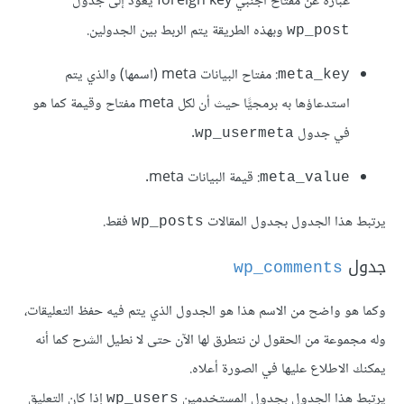
عبارة عن مفتاح أجنبي foreign key يعود إلى جدول
وبهذه الطريقة يتم الربط بين الجدولين.
wp_post
: مفتاح البيانات meta (اسمها) والذي يتم
meta_key
استدعاؤها به برمجيًّا حيث أن لكل meta مفتاح وقيمة كما هو
في جدول
.
wp_usermeta
: قيمة البيانات meta.
meta_value
يرتبط هذا الجدول بجدول المقالات
فقط.
wp_posts
جدول
wp_comments
وكما هو واضح من الاسم هذا هو الجدول الذي يتم فيه حفظ التعليقات،
وله مجموعة من الحقول لن نتطرق لها الآن حتى لا نطيل الشرح كما أنه
يمكنك الاطلاع عليها في الصورة أعلاه.
يرتبط هذا الجدول بجدول المستخدمين
إذا كان التعليق
wp_users