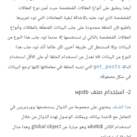
أيضا ينطبق على أنواع المقالات المُخصّصة حيث تُمرر نوع المقالات
المُخصّصة الذي تود جلبه بالإضافة لبقية المعاملات التي تود تمريرها.
بالطبع فإن الحلقة محدودة على جلب البيانات المُتعلّقة بالمقالات وأنواع
المقالات المُخصّصة بالتّالي لن تستخدمها إلا عندما تود جلب هذا النوع من
البيانات وإلا فستنتقل إلى طريقة أخرى، لكن طالما أنّك تود جلب هذا
النوع من البيانات فلا تعدل عن استخدام الحلقة أو على الأقل استخدام
الدالة
التي تشبه الحلقة في معاملاتها لكنها ترجع البيانات
get_posts
في شكل مصفوفة.
2- استخدام صنف
wpdb
هذا الصّنف
يحتوي على مجموعة من الدّوال يستخدمها ووردبريس في
التعامل مع قاعدة بياناته، ويمكنك الوصول لهذه الدّوال من خلال
استخدام الكائن
وهو عبارة عن global object وهذا مثال
$wbdb
لطريقة استخدامه