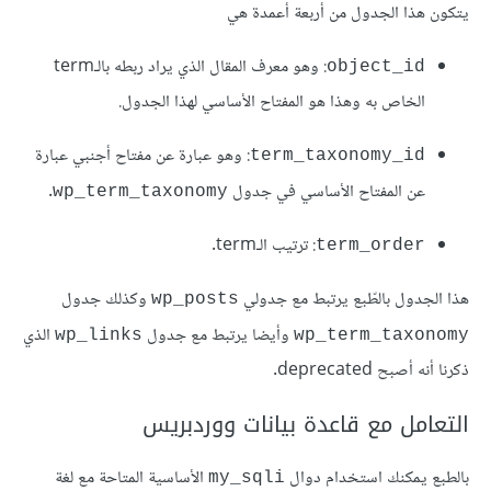
يتكون هذا الجدول من أربعة أعمدة هي
: وهو معرف المقال الذي يراد ربطه بالـterm
object_id
الخاص به وهذا هو المفتاح الأساسي لهذا الجدول.
: وهو عبارة عن مفتاح أجنبي عبارة
term_taxonomy_id
عن المفتاح الأساسي في جدول
.
wp_term_taxonomy
: ترتيب الـterm.
term_order
هذا الجدول بالطّبع يرتبط مع جدولي
وكذلك جدول
wp_posts
وأيضا يرتبط مع جدول
الذي
wp_links
wp_term_taxonomy
ذكرنا أنه أصبح deprecated.
التعامل مع قاعدة بيانات ووردبريس
بالطبع يمكنك استخدام دوال
الأساسية المتاحة مع لغة
my_sqli