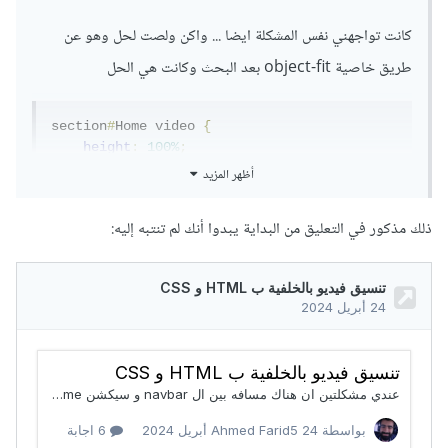
كانت تواجهني نفس المشكلة ايضا ... واكن ولصت لحل وهو عن
طريق خاصية object-fit بعد البحث وكانت هي الحل
section
#
Home video 
{
height
:
100%
;
width
:
100%
;
أظهر المزيد
object-fit
:
 cover
;
position
:
 absolute
;
ذلك مذكور في التعليق من البداية يبدوا أنك لم تنتبه إليه:
z-index
:
-
1
;
}
وحلت المشكلة