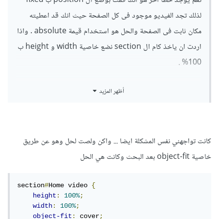
نعم يوجد خطأ اخر هو انك قمت بوضع ال position ب fixed
لذلك تجد الفيديو موجود فى كل الصفحة حيث انك قد اعطيته
مكان ثابت فى الصفحة والحل هو استخدام قيمة absolute . واذا
اردت ان ياخذ كام ال section نضع خاصية width و height ب
100% .
بعد هذا ستقابلك مشكلة اخرى فى عنصر الذى يحوى class
أظهر المزيد
يساوى overlay فلم تقم باعطائه طول للعنصر لذلك ستجده اقل
من طول الفيديو.
واكواد الحل كالتالى.
كانت تواجهني نفس المشكلة ايضا ... واكن ولصت لحل وهو عن طريق
خاصية object-fit بعد البحث وكانت هي الحل
section#Home video {

    height: 100%;

section
#
Home video 
{
    width: 100%;

height
:
100%
;
    position: absolute;

width
:
100%
;
    z-index: -1;

object-fit
:
 cover
;