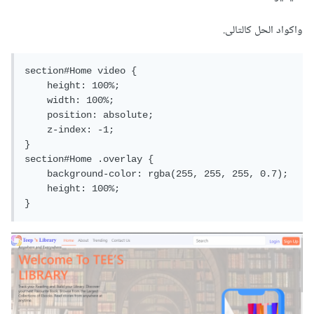
واكواد الحل كالتالى.
section#Home video {

    height: 100%;

    width: 100%;

    position: absolute;

    z-index: -1;

}

section#Home .overlay {

    background-color: rgba(255, 255, 255, 0.7);

    height: 100%;

}