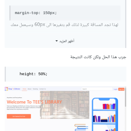
margin-top: 150px;
لهذا تجد المسافة كبيرة لذلك قم بتغيرها الى 60px وسيعمل معك
.
أظهر المزيد
اما بالنسبة للمشكلة الثانية فانت قمت بوضع الخاصية
جرب هذا الحل ولكن كانت النتيجة
min-height: 100%;
    height: 50%;
اى تشغل اصغير طول للفيديو هو 100% . ولذلك الحل هو
استخدام الخاصية height لكن اعطائها قيمة ب هكذا