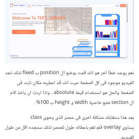
نعم يوجد خطأ اخر هو انك قمت بوضع ال position ب fixed لذلك تجد
الفيديو موجود فى كل الصفحة حيث انك قد اعطيته مكان ثابت فى
الصفحة والحل هو استخدام قيمة absolute . واذا اردت ان ياخذ كام
ال section نضع خاصية width و height ب 100% .
بعد هذا ستقابلك مشكلة اخرى فى عنصر الذى يحوى class
يساوى overlay فلم تقم باعطائه طول للعنصر لذلك ستجده اقل من طول
الفيديو.