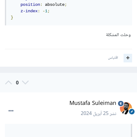
}

position
:
 absolute
;
section#Home .overlay {

z-index
:
-
1
;
    background-color: rgba(255, 255, 255, 
}
0.7);

    height: 100%;

}
وحلت المشكلة
اقتباس
0
Mustafa Suleiman
نشر
25 أبريل 2024