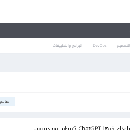
لتصميم
DevOps
البرامج والتطبيقات
متابعو