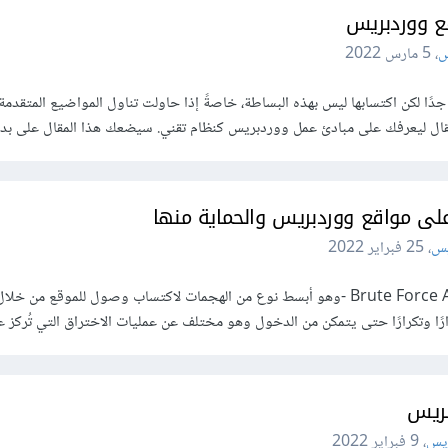
ع ووردبريس
س
،
5 مارس 2022
ًا لكن اكتسابها ليس بهذه البساطة، خاصةً إذا حاولت تناول المواضيع المتقدمة
المقال ليعرفك على مبادئ عمل ووردبريس كنظام تقني. سيضعك هذا المقال على ب
لى مواقع ووردبريس والحماية منها
يس
،
25 فبراير 2022
يهدف هجوم القوة الغاشمة Brute Force Attack -وهو أبسط نوع من الهجمات لاكتساب وصول للموقع م
ا وتكرارًا حتى يتمكن من الدخول وهو مختلف عن عمليات الاختراق التي تُركز عل
بريس
يس
،
9 فبراير 2022