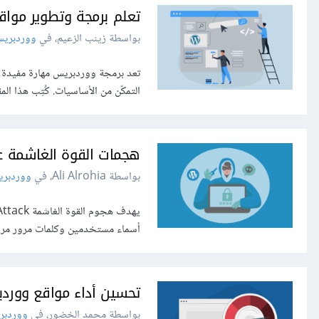
تعلم برمجة وتطوير مواق
بواسطة زينب الزعيم، في
ووردبري
تعد برمجة ووردبريس مهارة مفيدة جد
التمكّن من الأساسيات. كُتِب هذا 
هجمات القوة الغاشمة ع
بواسطة Ali Alrohia، في
ووردبر
أسماء مستخدمين وكلمات مرور مرارً
تحسين أداء مواقع وورد
بواسطة محمد الخضور، في
ووردبر