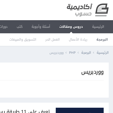
الرئيسية
دروس ومقالات
أسئلة وأجوبة
كتب
دورات
البرمجة
ريادة الأعمال
العمل الحر
التسويق والمبيعات
ا
الرئيسية
البرمجة
PHP
ووردبريس
ووردبريس
تعرف على 11 طريقة يساعدك فيها ChatGPT كمطور ووردبريس