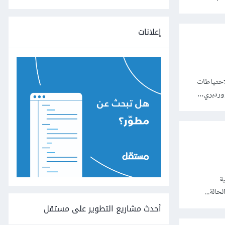
إعلانات
احتياطات
ووردبري…
حية
الة...
أحدث مشاريع التطوير على مستقل