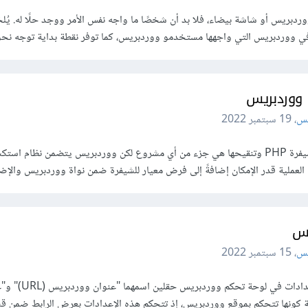
ردبريس أو شاشة بيضاء، فلا بد أن شخصًا ما واجه نفس الأمر ووجد حلًا له. يُ
ة في ووردبريس التي واجهها مستخدمو ووردبريس، كما توفر نقطة بداية توجه نحو
ووردبريس
يس
،
19 سبتمبر 2022
استكشاف الأخطاء التي تظهر في شيفرة PHP وتنقيحها هي جزء من أي مشروع لكن ووردبريس يتضمن نظام ا
عملية قدر الإمكان إضافةً إلى فرض معيار للشيفرة ضمن نواة ووردبريس والإضا
يس
يس
،
15 سبتمبر 2022
تجد ضمن تبويب عام في قسم الإعدادات في لوحة تحكم وو