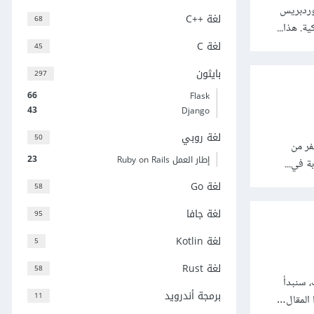
الب ووردبريس
لغة C++‎
68
. هذا...
لغة C
45
بايثون
297
66
Flask
43
Django
لغة روبي
50
فر من
23
إطار العمل Ruby on Rails
 في...
لغة Go
58
لغة جافا
95
لغة Kotlin
5
لغة Rust
58
 سنبدأ
برمجة أندرويد
11