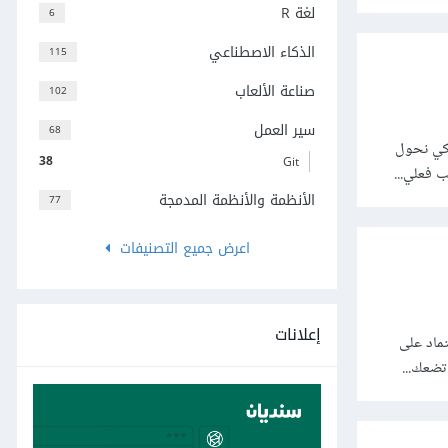
لغة R
6
الذكاء الاصطناعي
115
صناعة الألعاب
102
سير العمل
68
كي نحول
38
Git
 فعلي...
الأنظمة والأنظمة المدمجة
77
اعرض جميع التصنيفات
إعلانات
ماد على
تضعك...