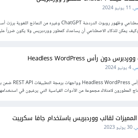
س
،
11 يونيو 2024
مع التطور الكبير لتقنيات الذكاء الاصطناعي وظهور روبوت الدردشة ChatGPT وغيره من النماذج الل
ف يمكن للذكاء الاصطناعي أن يساعدك كمطور ووردبريس ولا يكون ضرراً عليك
دون رأس Headless WordPress
س
،
4 يونيو 2024
يستخدم كل من ووردبريس بدون رأس s WordPress
ج المطورون لامتلاك مجموعة من الأدوات القياسية التي يرغبون في استخدامها 
المميزات لقالب ووردبريس باستخدام جافا سكريبت
س
،
30 يوليو 2023