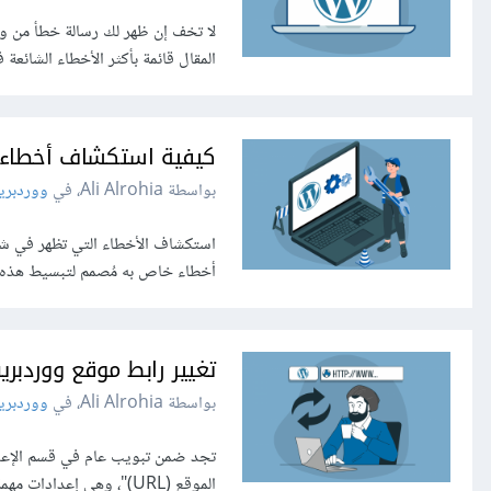
لا تخف إن ظهر لك رسالة خطأ من وو
المقال قائمة بأكثر الأخطاء الشائع
كيفية استكشاف أخطاء 
بواسطة Ali Alrohia، في
ووردبر
أخطاء خاص به مُصمم لتبسيط هذه ال
تغيير رابط موقع ووردبر
بواسطة Ali Alrohia، في
ووردبر
الموقع (URL)"، وهي إعدادات مهمة كونها تتحكم بموقع ووردبريس، إذ تتحكم هذه الإعدادات بعرض الرابط ضمن قسم...