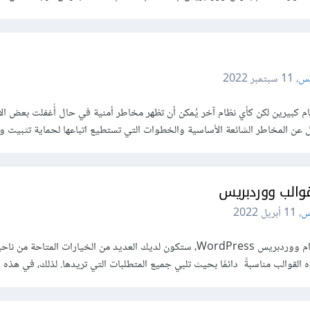
يس
،
11 سبتمبر 2022
م كبيرين لكن كأي نظام آخر يُمكن أن تظهر مخاطر أمنية في حال أُغفلت بعض ال
ال عن المخاطر الشائعة الأساسية والخطوات التي تستطيع اتباعها لحماية تثبيت 
قوالب ووردبريس
س
،
11 أبريل 2022
عندما تعمل على بناء موقع باستخدام ووردبريس WordPress، ستكون لديك العديد من الخيارات المتاحة من نا
 القوالب مناسبةً دائمًا بحيث تلبي جميع المتطلبات التي تريدها. لذلك، في هذه الح