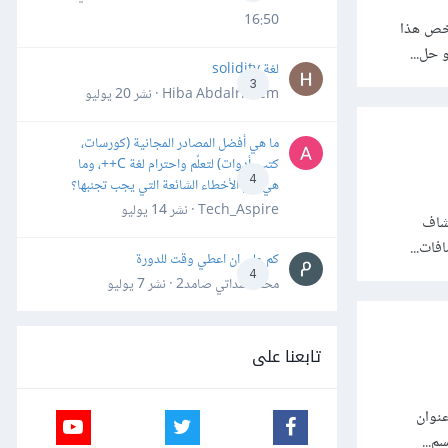
16:50
لخص هذا
 حل...
لغة solidity
3
Hiba Abdalrheem · نشر
20 يوليو
ما هي أفضل المصادر المجانية (كورسات،
كتب، أدوات) لتعلّم واحترام لغة C++، وما
4
هي أهم الأخطاء الشائعة التي يجب تجنبها؟
Tech_Aspire · نشر
14 يوليو
ستكشاف
فات...
كم علي ان اعطي وقت للدورة
4
محمد سداتي صامد2 · نشر
7 يوليو
تابعنا على
ردبريس حقلين اسمهما "عنوان ووردبريس (URL)" و"عنوان