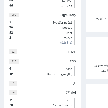
69
Laravel
96
ووردبريس
جافاسكربت
505
غوية برزت أسئلة كبيرة
5
لغة TypeScript
...
70
Node.js
52
React
21
Vue.js
(و 3 أكثر)
HTML
82
CSS
215
Headles وواجهات برمجة التطبيقات REST API ضمن بيئة تطوير
6
Sass
عند...
19
إطار عمل Bootstrap
SQL
59
لغة C#‎
79
31
‎.NET
28
منصة Xamarin