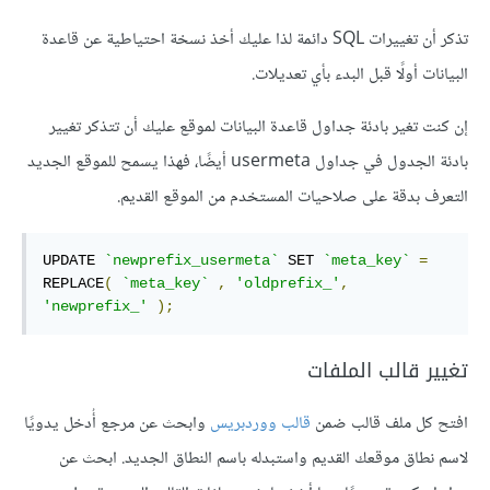
تذكر أن تغييرات SQL دائمة لذا عليك أخذ نسخة احتياطية عن قاعدة
البيانات أولًا قبل البدء بأي تعديلات.
إن كنت تغير بادئة جداول قاعدة البيانات لموقع عليك أن تتذكر تغيير
بادئة الجدول في جداول usermeta أيضًا، فهذا يسمح للموقع الجديد
التعرف بدقة على صلاحيات المستخدم من الموقع القديم.
UPDATE 
`newprefix_usermeta`
 SET 
`meta_key`
=
REPLACE
(
`meta_key`
,
'oldprefix_'
,
'newprefix_'
);
تغيير قالب الملفات
افتح كل ملف قالب ضمن
قالب ووردبريس
وابحث عن مرجع أُدخل يدويًا
لاسم نطاق موقعك القديم واستبدله باسم النطاق الجديد. ابحث عن