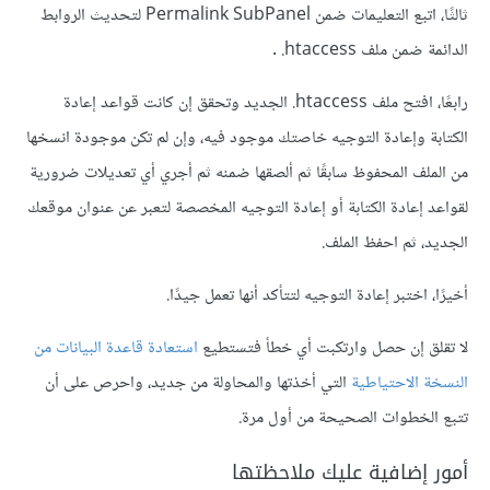
ثالثًا، اتبع التعليمات ضمن Permalink SubPanel لتحديث الروابط
الدائمة ضمن ملف ‎ .htaccess.
رابعًا، افتح ملف ‎.htaccess الجديد وتحقق إن كانت قواعد إعادة
الكتابة وإعادة التوجيه خاصتك موجود فيه، وإن لم تكن موجودة انسخها
من الملف المحفوظ سابقًا ثم ألصقها ضمنه ثم أجري أي تعديلات ضرورية
لقواعد إعادة الكتابة أو إعادة التوجيه المخصصة لتعبر عن عنوان موقعك
الجديد، ثم احفظ الملف.
أخيرًا، اختبر إعادة التوجيه لتتأكد أنها تعمل جيدًا.
لا تقلق إن حصل وارتكبت أي خطأ فتستطيع
استعادة قاعدة البيانات من
النسخة الاحتياطية
التي أخذتها والمحاولة من جديد، واحرص على أن
تتبع الخطوات الصحيحة من أول مرة.
أمور إضافية عليك ملاحظتها