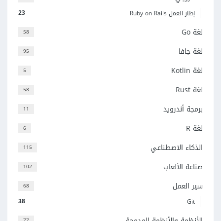
23
إطار العمل Ruby on Rails
لغة Go
58
لغة جافا
95
لغة Kotlin
5
لغة Rust
58
برمجة أندرويد
11
لغة R
6
الذكاء الاصطناعي
115
صناعة الألعاب
102
سير العمل
68
38
Git
الأنظمة والأنظمة المدمجة
77