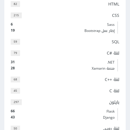
HTML
82
CSS
215
6
Sass
19
إطار عمل Bootstrap
SQL
59
لغة C#‎
79
31
‎.NET
28
منصة Xamarin
لغة C++‎
68
لغة C
45
بايثون
297
66
Flask
43
Django
لغة روبي
50