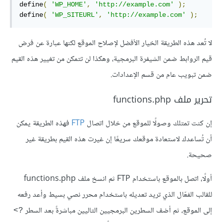
define
(
'WP_HOME'
,
'http://example.com'
);
define
(
'WP_SITEURL'
,
'http://example.com'
);
لا تُعد هذه الطريقة الخيار الأفضل لإصلاح الموقع لكنها عبارة عن فرض
قيم الروابط ضمن الشيفرة البرمجية، وهكذا لن تتمكن من تغيير هذه القيم
ضمن تبويب عام من قسم الإعدادات.
تحرير ملف functions.php
إن كنت تمتلك وصولًا للموقع من خلال اتصال
FTP
فهذه الطريقة يمكن
أن تُساعدك لاستعادة موقعك سريعًا إن غيرت هذه القيم بطريقة غير
صحيحة.
أولًا، اتصل بالموقع باستخدام FTP ثم انسخ ملف functions.php
للقالب الفعّال الذي تريد تعديله باستخدام محرر نصي بسيط وأعد رفعه
إلى الموقع، ثم أضف السطرين البرمجيين التاليين مباشرةً بعد السطر
‎<?