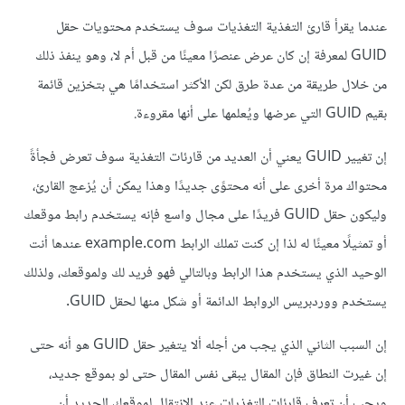
عندما يقرأ قارئ التغذية التغذيات سوف يستخدم محتويات حقل
GUID لمعرفة إن كان عرض عنصرًا معينًا من قبل أم لا، وهو ينفذ ذلك
من خلال طريقة من عدة طرق لكن الأكثر استخدامًا هي بتخزين قائمة
بقيم GUID التي عرضها ويُعلمها على أنها مقروءة.
إن تغيير GUID يعني أن العديد من قارئات التغذية سوف تعرض فجأةً
محتواك مرة أخرى على أنه محتوًى جديدًا وهذا يمكن أن يُزعج القارئ،
وليكون حقل GUID فريدًا على مجال واسع فإنه يستخدم رابط موقعك
أو تمثيلًا معينًا له لذا إن كنت تملك الرابط example.com عندها أنت
الوحيد الذي يستخدم هذا الرابط وبالتالي فهو فريد لك ولموقعك، ولذلك
يستخدم ووردبريس الروابط الدائمة أو شكل منها لحقل GUID.
إن السبب الثاني الذي يجب من أجله ألا يتغير حقل GUID هو أنه حتى
إن غيرت النطاق فإن المقال يبقى نفس المقال حتى لو بموقع جديد،
ويجب أن تعرف قارئات التغذيات عند الانتقال لموقعك الجديد أن