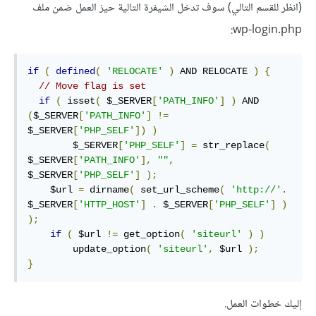
(انظر للقسم التالي) سوف تدخل الشيفرة التالية حيز العمل ضمن ملف
wp-login.php:
if
(
defined
(
'RELOCATE'
)
 AND RELOCATE 
)
{
// Move flag is set
if
(
 isset
(
 $_SERVER
[
'PATH_INFO'
]
)
 AND 
(
$_SERVER
[
'PATH_INFO'
]
!=
$_SERVER
[
'PHP_SELF'
])
)
        $_SERVER
[
'PHP_SELF'
]
=
 str_replace
(
$_SERVER
[
'PATH_INFO'
],
""
,
$_SERVER
[
'PHP_SELF'
]
);
    $url 
=
 dirname
(
 set_url_scheme
(
'http://'
.
$_SERVER
[
'HTTP_HOST'
]
.
 $_SERVER
[
'PHP_SELF'
]
)
);
if
(
 $url 
!=
 get_option
(
'siteurl'
)
)
        update_option
(
'siteurl'
,
 $url 
);
}
إليك خطوات العمل.