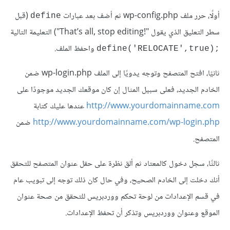
أولًا، حرر ملف wp-config.php ثم أضف بعد عبارات
(قبل
define
سطر التعليق الذي يقول "That’s all, stop editing!‎") التعليمة التالية
واحفظ الملف.
define('RELOCATE',true);‎
ثانيًا، افتح المتصفح وتوجه يدويًا إلى الملف wp-login.php ضمن
الخادم الجديد، فعلى سبيل المثال إن كان موقعك الجديد موجودًا على
http://www.yourdomainname.com
عندها عليك كتابة
http://www.yourdomainname.com/wp-login.php
ضمن
المتصفح.
ثالثًا، سجل دخول كالمعتاد ثم ألق نظرة على حقل عنوان المتصفح للتحقق
أنك دخلت إلى الخادم الصحيح، وفي حال كان ذلك توجه إلى تبويب عام
في قسم الإعدادات من لوحة تحكم ووردبريس للتحقق من صحة عنوان
الموقع وعنوان ووردبريس وتذكر أن تحفظ الإعدادات.