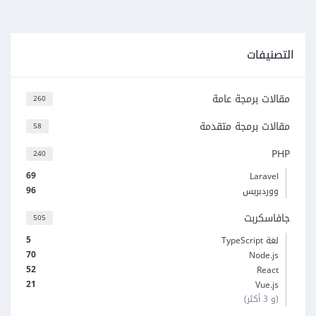
التصنيفات
مقالات برمجة عامة
260
مقالات برمجة متقدمة
58
PHP
240
69
Laravel
96
ووردبريس
جافاسكربت
505
5
لغة TypeScript
70
Node.js
52
React
21
Vue.js
(و 3 أكثر)