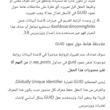
عليك أن تكون حذرًا لما تستبدله وتحقق من أنك تعرف معنى أو
وظيفة الحقل قبل تغييره. ألق نظرة على ملاحظات هامة حول
عمود GUID في الأسفل لمثال عما لا يجب تغييره.
إن وجدت الرابط القديم في خيارات قاعدة البيانات ضمن
incoming
dashboard
links تستطيع تجاهل أو حذف هذا
الخيار فهو غير مستخدم منذ إصدار ووردبريس 3.8.
ملاحظة هامة حول عمود GUID
سوف تصادف عند تغييرك للروابط مباشرةً في قاعدة البيانات روابط
موجودة ضمن عمود guid في جداول wp_posts، إذ
من المهم ألا
تغير محتويات هذا الحقل
.
يُشير المصطلح GUID للعبارة Globally Unique Identifier،
والغرض من هذا الحقل حفظ معرف لكل منشور حيث يكون هذا المعرف
فريدًا ولا يتغير أبدًا، ويُستخدم حقل GUID بشكل أساسي لإنشاء
تغذيات ووردبريس.