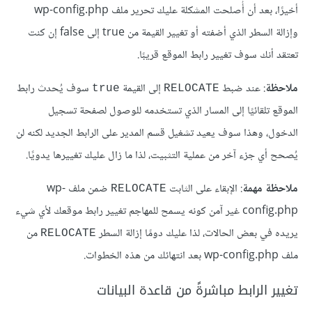
أخيرًا، بعد أن أُصلحت المشكلة عليك تحرير ملف wp-config.php
وإزالة السطر الذي أضفته أو تغيير القيمة من true إلى false إن كنت
تعتقد أنك سوف تغيير رابط الموقع قريبًا.
ملاحظة
: عند ضبط
إلى القيمة
سوف يُحدث رابط
true
RELOCATE
الموقع تلقائيًا إلى المسار الذي تستخدمه للوصول لصفحة تسجيل
الدخول، وهذا سوف يعيد تشغيل قسم المدير على الرابط الجديد لكنه لن
يُصحح أي جزء آخر من عملية التثبيت، لذا ما زال عليك تغييرها يدويًا.
ملاحظة مهمة
: الإبقاء على الثابت
ضمن ملف wp-
RELOCATE
config.php غير آمن كونه يسمح للمهاجم تغيير رابط موقعك لأي شيء
يريده في بعض الحالات، لذا عليك دومًا إزالة السطر
من
RELOCATE
ملف wp-config.php بعد انتهائك من هذه الخطوات.
تغيير الرابط مباشرةً من قاعدة البيانات