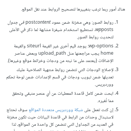
هناك أمور ربما ترغب بتغييرها لتصحيح الروابط عند نقل الموقع.
روابط الصور: وهي مخزنة ضمن عمود post
content في جدول
wp
posts. تستطيع استخدام شيفرة مشابهة لما ذكر في الأعلى
لتحديث روابط الصور.
wp-options: يوجد قيم أخرى غير القيمة siteurl والقيمة
home يجب مراجعتها مثل upload_path وبعض عناصر
الإضافات (يعتمد على ما ثبته من ودجات وخرائط موقع وغيرها).
لإصلاح الودجات التي تتضمن روابط منتهية الصلاحية عليك
تعديلها ضمن تبويب ودجات في قسم الإعدادات ضمن لوحة تحكم
ووردبريس.
ابحث ضمن كامل قاعدة المعطيات عن أي عنصر متبقي وتحقق
مما تُغيره.
إن كنت تعمل على
شبكة ووردبريس متعددة المواقع
سوف تحتاج
لاستبدال وحدات من الرابط في قاعدة البيانات حيث تكون مخزنة
في العديد من الجداول التي تتضمن كل واحدة من المواقع، لذا