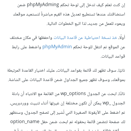
إن كنت تعلم كيف تدخل إلى لوحة تحكم phpMyAdming ضمن
استضافتك عندها تستطيع تعديل هذه القيم مباشرةً لتستعيد موقعك
ويعود للعمل من جديد، لذا اتبع الخطوات التالية.
أولًا،
خذ نسخة احتياطية عن قاعدة البيانات
واحفظها في مكان مختلف
عن الموقع ثم انتقل للوحة تحكم
phpMyAdmin
واضغط على رابط
قواعد البيانات.
ثانيًا، سوف تظهر لك قائمة بقواعد البيانات، عليك اختيار القاعدة المرتبطة
بموقعك، وسوف تظهر جميع الجداول ضمن قاعدة البيانات على الشاشة.
ثالثًا، ابحث عن الجدول wp_options من القائمة مع الانتباه أن بادئة
الجدول wp_‎ يمكن أن تكون مختلفة إن غيرتها أثناء تثبيت ووردبريس،
ثم اضغط على الأيقونة الصغيرة التي تُشير إلى تصفح الجدول، وستظهر
لك صفحة تتضمن قائمة بحقوله ثم ابحث ضمن حقل option_name