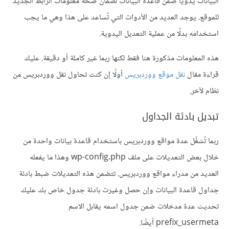
البيانات يدويًا ضمن قاعدة البيانات لضمان صحة معلومات الرابط الجديد
للموقع. يوجد العديد من الأدوات التي تُساعد على هذا وهي ما يجب
استخدامه بدلًا من عملية التعديل اليدوية.
هذه المعلومات مذكورة هنا فقط لكنها ربما غير كاملة أو دقيقة. عليك
قراءة مقال
نقل موقع ووردبريس
أولًا إن كنت تحاول نقل ووردبريس من
نظام لآخر.
تبديل بادئة الجداول
ربما تُشغَّل عدة مواقع ووردبريس باستخدام قاعدة بيانات واحدة من
خلال بعض التعديلات على ملف wp-config.php وهذا ما يفعله
العديد من مدراء مواقع ووردبريس. تتضمن هذه التعديلات ضبط بادئة
جداول قاعدة البيانات وإن حصل وغيرت بادئة جدول خاص بك عليك
تحديث عدة مدخلات ضمن جدول اسمه يقابل الاسم
prefix_usermeta أيضًا.