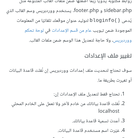
روابط مكتوبة يدويًا ربما أضفتها ضمن ملفات القالب المتنوعة مثل
sidebar.php و footer.php. يستخدم ووردبريس وسم القالب الذي
يُدعى
لتوليد عنوان موقعك تلقائيًا من المعلومات
bloginfo()‎
الموجودة ضمن تبويب
عام من قسم الإعدادات
في
لوحة تحكم
ووردبريس
، ولا حاجة لتعديل هذا الوسم ضمن ملفات القالب.
تغيير ملف الإعدادات
سوف تحتاج لتحديث ملف إعدادات ووردبريس إن نُقلت قاعدة البيانات
أو تغيرت بطريقة ما.
تحتاج فقط لتعديل ملف الإعدادات إن:
نُقلت قاعدة بياناتك من خادم لآخر ولا تعمل على الخادم المحلي
localhost
أعدت تسمية قاعدة بياناتك.
غيّرت اسم مستخدم قاعدة البيانات.