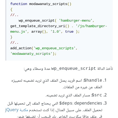
function
 modawanaty_scripts
()
{
//..
    wp_enqueue_script
(
'hamburger-menu'
,
get_template_directory_uri
()
.
'/js/hamburger-
menu.js'
,
 array
(),
'1.0'
,
true
);
}
//..
add_action
(
'wp_enqueue_scripts'
,
'modawanaty_scripts'
);
تأخذ الدالة
عدة وسطاء وهي:
wp_enqueue_script
: اسم فريد يمثل الملف الذي تريد تضمينه لتمييزه
$handle‎
الملف عن غيره من الملفات.
: مسار الملف الذي تريد تضمينه.
$src
: dependencies التي يحتاج الملف إلى تحميلها قبل
$deps
تحميل الملف. على سبيل المثال، إذا كنت تستخدم
مكتبة jQuery
في ملف جافا سكريبت الخاص بك فيجب أن تضيفها ضمن