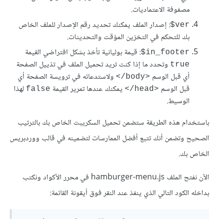
مصفوفة الاعتماديات.
: إصدار الملف يمكنك تحديد رقم الإصدار للملف الخاص
‎$ver
بك للتحكم في التخزين المؤقت والتحديثات.
: قيمة بوليانية تأخذ بشكل افتراضي القيمة
$in_footer
وتحدد ما إذا كنت تريد تحميل الملف في تذييل الصفحة
true
أي قبل الوسم
ولاستدعائه في ترويسة الصفحة أي
<‎/body>
قبل الوسم
يمكنك عندها تمرير القيمة
لهذا
false
<‎/head>
الوسيط.
باستخدام هذه الطريقة ستضمن تحميل السكريبت الخاص بك بالترتيب
الصحيح وتضمن أنك تتبع أفضل الممارسات لتضمينه في قالب ووردبريس
الخاص بك.
الآن نفتح الملف hamburger-menu.js في محرر الأكواد ونكتب
بداخله الكود التالي الذي ينفذ عند النقر فوق أيقونة القائمة: