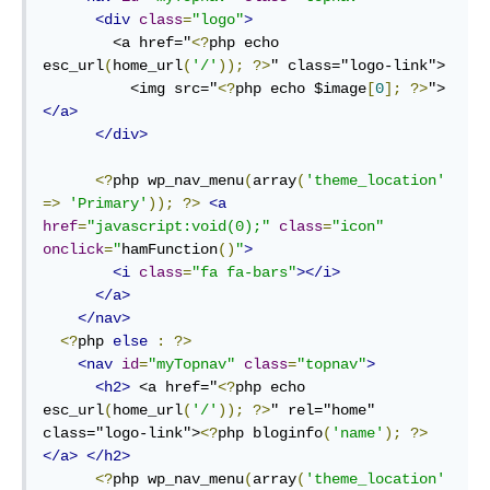
<div
class
=
"logo"
>
        <a href="
<?
php echo 
esc_url
(
home_url
(
'/'
));
?>
" class="logo-link">

          <img src="
<?
php echo $image
[
0
];
?>
"> 
</a>
</div>
<?
php wp_nav_menu
(
array
(
'theme_location'
=>
'Primary'
));
?>
<a
href
=
"javascript:void(0);"
class
=
"icon"
onclick
=
"
hamFunction
()
"
>
<i
class
=
"fa fa-bars"
></i>
</a>
</nav>
<?
php 
else
:
?>
<nav
id
=
"myTopnav"
class
=
"topnav"
>
<h2>
 <a href="
<?
php echo 
esc_url
(
home_url
(
'/'
));
?>
" rel="home" 
class="logo-link">
<?
php bloginfo
(
'name'
);
?>
</a>
</h2>
<?
php wp_nav_menu
(
array
(
'theme_location'