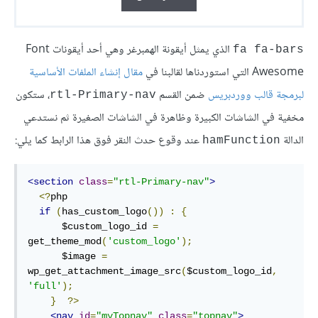
الذي يمثل أيقونة الهمبرغر وهي أحد أيقونات Font
fa fa-bars
Awesome التي استوردناها لقالبنا في
مقال إنشاء الملفات الأساسية
لبرمجة قالب ووردبريس
ضمن القسم
، ستكون
rtl-Primary-nav
مخفية في الشاشات الكبيرة وظاهرة في الشاشات الصغيرة ثم نستدعي
الدالة
عند وقوع حدث النقر فوق هذا الرابط كما يلي:
hamFunction
<section
class
=
"rtl-Primary-nav"
>
<?
php

if
(
has_custom_logo
())
:
{
      $custom_logo_id 
=
get_theme_mod
(
'custom_logo'
);
      $image 
=
wp_get_attachment_image_src
(
$custom_logo_id
,
'full'
);
}
?>
<nav
id
=
"myTopnav"
class
=
"topnav"
>