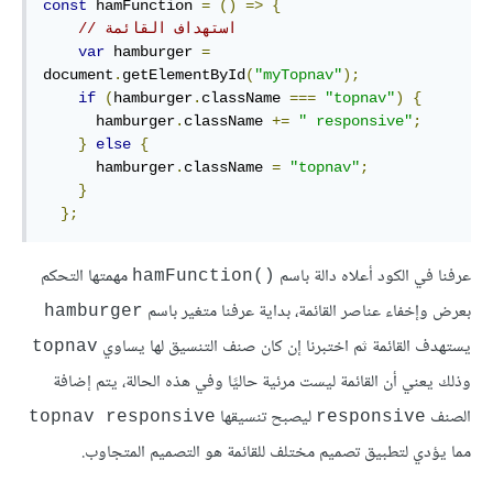
const
 hamFunction 
=
()
=>
{
// استهداف القائمة
var
 hamburger 
=
document
.
getElementById
(
"myTopnav"
);
if
(
hamburger
.
className 
===
"topnav"
)
{
      hamburger
.
className 
+=
" responsive"
;
}
else
{
      hamburger
.
className 
=
"topnav"
;
}
};
عرفنا في الكود أعلاه دالة باسم
مهمتها التحكم
()hamFunction
بعرض وإخفاء عناصر القائمة، بداية عرفنا متغير باسم
hamburger
يستهدف القائمة ثم اختبرنا إن كان صنف التنسيق لها يساوي
topnav
وذلك يعني أن القائمة ليست مرئية حاليًا وفي هذه الحالة، يتم إضافة
الصنف
ليصبح تنسيقها
topnav responsive
responsive
مما يؤدي لتطبيق تصميم مختلف للقائمة هو التصميم المتجاوب.