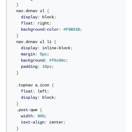
}
  nav
.
dnnav ul 
{
display
:
 block
;
float
:
 right
;
background-color
:
#F9B01B
;
}
  nav
.
dnnav ul li 
{
display
:
 inline-block
;
margin
:
5px
;
background
:
#f6c86c
;
padding
:
10px
;
}
.
topnav a
.
icon 
{
float
:
 left
;
display
:
 block
;
}
.
post-qwe 
{
width
:
90%
;
text-align
:
 center
;
}