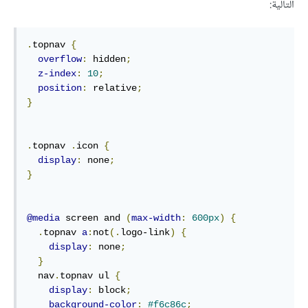
التالية:
.
topnav 
{
overflow
:
 hidden
;
z-index
:
10
;
position
:
 relative
;
}
.
topnav 
.
icon 
{
display
:
 none
;
}
@media
 screen and 
(
max-width
:
600px
)
{
.
topnav 
a
:
not
(.
logo-link
)
{
display
:
 none
;
}
  nav
.
topnav ul 
{
display
:
 block
;
background-color
:
#f6c86c
;