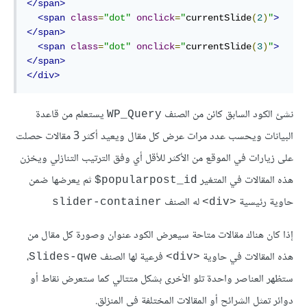
</span>
<span
class
=
"dot"
onclick
=
"
currentSlide
(
2
)
"
>
</span>
<span
class
=
"dot"
onclick
=
"
currentSlide
(
3
)
"
>
</span>
</div>
نشئ الكود السابق كائن من الصنف
يستعلم من قاعدة
WP_Query
البيانات ويحسب عدد مرات عرض كل مقال ويعيد أكثر 3 مقالات حصلت
على زيارات في الموقع من الأكثر للأقل أي وفق الترتيب التنازلي ويخزن
هذه المقالات في المتغير ‎
ثم يعرضها ضمن
$popularpost_id
حاوية رئيسية
له الصنف
slider-container
<div>
إذا كان هناك مقالات متاحة سيعرض الكود عنوان وصورة كل مقال من
هذه المقالات في حاوية
فرعية لها الصنف
،
Slides-qwe
<div>
ستظهر العناصر واحدة تلو الأخرى بشكل متتالي كما ستعرض نقاط أو
دوائر تمثل الشرائح أو المقالات المختلفة في المنزلق.