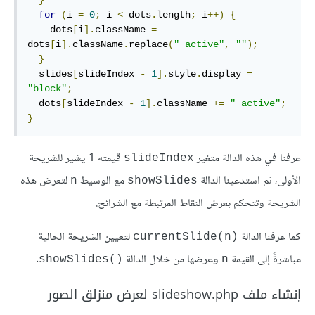
}
for
(
i 
=
0
;
 i 
<
 dots
.
length
;
 i
++)
{
    dots
[
i
].
className 
=
dots
[
i
].
className
.
replace
(
" active"
,
""
);
}
  slides
[
slideIndex 
-
1
].
style
.
display 
=
"block"
;
  dots
[
slideIndex 
-
1
].
className 
+=
" active"
;
}
عرفنا في هذه الدالة متغير
قيمته 1 يشير للشريحة
slideIndex
الأولى، ثم استدعينا الدالة
مع الوسيط
لتعرض هذه
n
showSlides
الشريحة وتتحكم بعرض النقاط المرتبطة مع الشرائح.
كما عرفنا الدالة
‎ لتعيين الشريحة الحالية
currentSlide(n)
مباشرةً إلى القيمة
وعرضها من خلال الدالة
showSlides()
n
إنشاء ملف slideshow.php لعرض منزلق الصور