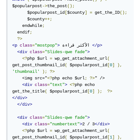
$popularpost
->
the_post
();
      $popularpost_id
[
$county
]
=
 get_the_ID
();
      $county
++;
    endwhile
;
  endif
;
?>
</p>
 الأكثر قراءة 
>
"mostpop"
=
class
<p
<div
class
=
"Slides-qwe fade"
>
<?
php $url 
=
 wp_get_attachment_url
(
get_post_thumbnail_id
(
 $popularpost_id
[
0
]
),
'thumbnail'
);
?>
    <img src="
<?
php echo $url
;
?>
" />

<div
class
=
"text"
>
<?
php echo 
get_the_title
(
 $popularpost_id
[
0
]
);
?>
</div>
</div>
<div
class
=
"Slides-qwe fade"
>
<div
class
=
"numbertext"
>
2 / 3
</div>
<?
php $url 
=
 wp_get_attachment_url
(
get_post_thumbnail_id
(
 $popularpost_id
[
1
]
),