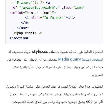
=>
'Primary'
));
?>
<a
href
=
"javascript:void(0);"
class
=
"icon"
onclick
=
"
hamFunction
()
"
>
<i
class
=
"fa fa-bars"
></i>
</a>
</nav>
<?
php endif
;
?>
</section>
الخطوة التالية هي إضافة تنسيقات لملف
style.css
حيث سنضيف له
استعلام وسائط Media query
للتحقق من أن الجهاز الذي نتصفح من
خلاله الموقع هو جوال ونطبق عليه تنسيقات عرض الأيقونة بالشكل
المطلوب.
المطلوب هو إخفاء أيقونة الهمبرغر عند العرض على شاشة كبيرة وتعديل
تصميم عناصر القائمة وطريقة عرضها عندما يكون عرض شاشة الجهاز
أقل من 600 بكسل لجعلها متجاوبة وذلك من خلال كتابة التنسيقات