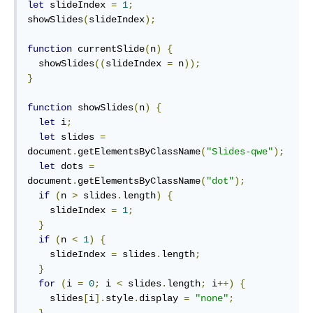
let
 slideIndex 
=
1
;
showSlides
(
slideIndex
);
function
 currentSlide
(
n
)
{
  showSlides
((
slideIndex 
=
 n
));
}
function
 showSlides
(
n
)
{
let
 i
;
let
 slides 
=
document
.
getElementsByClassName
(
"Slides-qwe"
);
let
 dots 
=
document
.
getElementsByClassName
(
"dot"
);
if
(
n 
>
 slides
.
length
)
{
    slideIndex 
=
1
;
}
if
(
n 
<
1
)
{
    slideIndex 
=
 slides
.
length
;
}
for
(
i 
=
0
;
 i 
<
 slides
.
length
;
 i
++)
{
    slides
[
i
].
style
.
display 
=
"none"
;