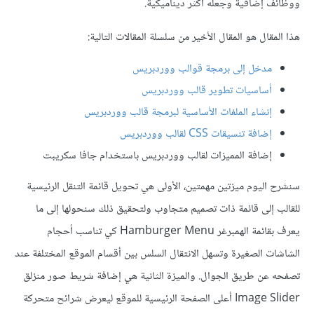
ووظائف إضافية وجعله أكثر ديناميكية.
هذا المقال هو المقال الأخير من سلسلة المقالات التالية:
مدخل إلى برمجة قوالب ووردبريس
أساسيات تطوير قالب ووردبريس
إنشاء الملفات الأساسية لبرمجة قالب ووردبريس
إضافة تنسيقات CSS لقالب ووردبريس
إضافة المميزات لقالب ووردبريس باستخدام جافا سكريبت
سنشرح اليوم ميزتين مهمتين، الأولى هي تحويل قائمة التنقل الرئيسية
للقالب إلى قائمة ذات تصميم متجاوب ولتحقيق ذلك سنحولها إلى ما
يعرف بقائمة الهمبرغر Hamburger Menu كي تناسب أحجام
الشاشات الصغيرة وتسهل الانتقال السلس بين أقسام الموقع المختلفة عند
تصفحه عن طريق الجوال. والميزة الثانية هي إضافة شريط صور منزلق
Image Slider أعلى الصفحة الرئيسية للموقع ليعرض شرائح متحركة