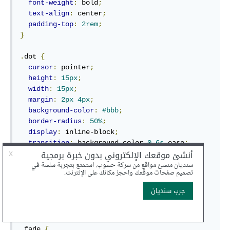
font-weight
:
 bold
;
text-align
:
 center
;
padding-top
:
2rem
;
}
.
dot 
{
cursor
:
 pointer
;
height
:
15px
;
width
:
15px
;
margin
:
2px
4px
;
background-color
:
#bbb
;
border-radius
:
50%
;
display
:
 inline-block
;
transition
:
 background-color 
0.6s
 ease
;
}
.
active
,
.
dot
:
hover 
{
background-color
:
rgb
(
255
,
145
,
0
);
}
/* Fading animation */
.
fade 
{