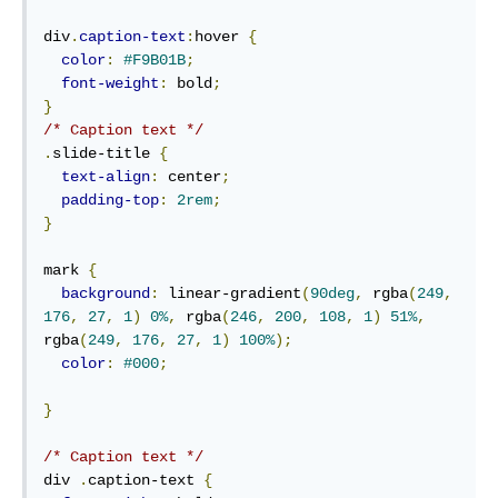
div
.
caption-text
:
hover 
{
color
:
#F9B01B
;
font-weight
:
 bold
;
}
/* Caption text */
.
slide-title 
{
text-align
:
 center
;
padding-top
:
2rem
;
}
mark 
{
background
:
 linear-gradient
(
90deg
,
 rgba
(
249
,
176
,
27
,
1
)
0%
,
 rgba
(
246
,
200
,
108
,
1
)
51%
,
rgba
(
249
,
176
,
27
,
1
)
100%
);
color
:
#000
;
}
/* Caption text */
div 
.
caption-text 
{