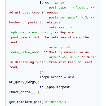
                $args 
=
 array
(
'post_type'
=>
'post'
,
// 
Adjust post type if needed
'posts_per_page'
=>
3
,
// 
Number of posts to retrieve
'meta_key'
=>
'wpb_post_views_count'
,
// Replace 
'post_reads' with the meta key storing the 
read count
'orderby'
=>
'meta_value_num'
,
// Sort by numeric value
'order'
=>
'DESC'
// Order 
in descending order (from most read to least 
read)
);
                $popularpost 
=
new
WP_Query
(
$args
);
if
(
$popularpost
-
>
have_posts
())
{
get_template_part
(
'slideshow'
);