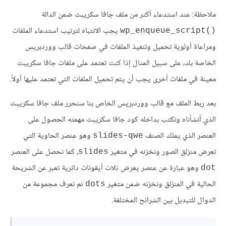
ملاحظة: عند استدعاء أكثر من ملف جافا سكريبت ضمن الدالة
يجب الانتباه لترتيب استدعاء الملفات
wp_enqueue_script()‎
ومراعاة أولوية تحميل وتنفيذ الملفات في صفحات قالب ووردبريس
الخاصة بك، على سبيل المثال إذا كنت تعتمد على ملفات جافا سكريبت
معينة في ملفات أخرى يجب أن يتم تحميل الملفات التي تعتمد عليها أولاً.
بعد ربط الملف مع قالب ووردبريس الخاص بنا سنحرر ملف جافا سكريبت
الذي أنشأناه ونكتب بداخله كود جافا سكريبت مهمته الحصول على
العنصر الذي يملك الصنف
وهو عنصر الحاوية التي
slides-qwe
تعرض منزلق الصور ونخزنه في متغير
، كما نحصل على العنصر
slides
وهو عبارة عن عنصر يعرض ثلاث أيقونات دائرية تعبر عن الشريحة
dot
الحالية في المنزلق ونخزنه ضمن متغير
ثم نعرف مجموعة من
dots
الدوال للتبديل بين الشرائح المختلفة.