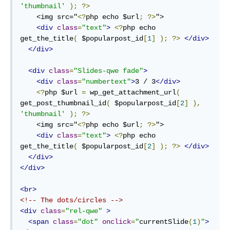
'thumbnail'
);
?>
    <img src="
<?
php echo $url
;
?>
">

<div
class
=
"text"
>
<?
php echo 
get_the_title
(
 $popularpost_id
[
1
]
);
?>
</div>
</div>
<div
class
=
"Slides-qwe fade"
>
<div
class
=
"numbertext"
>
3 / 3
</div>
<?
php $url 
=
 wp_get_attachment_url
(
get_post_thumbnail_id
(
 $popularpost_id
[
2
]
),
'thumbnail'
);
?>
    <img src="
<?
php echo $url
;
?>
">

<div
class
=
"text"
>
<?
php echo 
get_the_title
(
 $popularpost_id
[
2
]
);
?>
</div>
</div>
</div>
<br>
<!-- The dots/circles -->
<div
class
=
"rel-qwe"
>
<span
class
=
"dot"
onclick
=
"
currentSlide
(
1
)
"
>