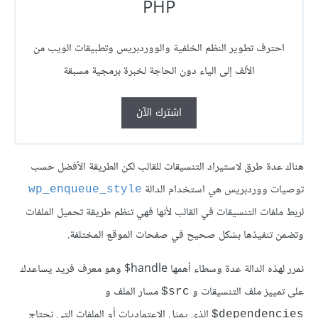
PHP
احترف تطوير النظم الخلفية والووردبريس وتطبيقات الويب من
الألف إلى الياء دون الحاجة لخبرة برمجية مسبقة
اشترك الآن
هناك عدة طرق لاستيراد التنسيقات للقالب لكن الطريقة الأفضل حسب
توصيات ووردبريس هي استخدام الدالة
wp_enqueue_style
لربط ملفات التنسيقات في القالب لأنها فهي تنظم طريقة تحميل الملفات
وتضمن تنفيذها بشكل صحيح في صفحات الموقع المختلفة.
نمرر لهذه الدالة عدة وسطاء أهمها
$handle وهو معرف فريد يساعدك
على تمييز ملف التنسيقات و
مسار الملف و
‎$src
الذي يمثل الاعتماديات أو الملفات التي نحتاج
‎$dependencies