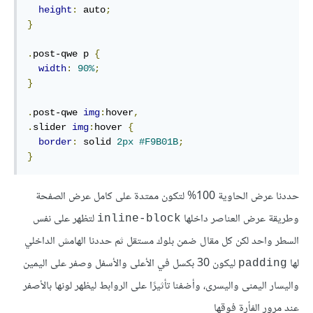
height
:
 auto
;
}
.
post-qwe p 
{
width
:
90%
;
}
.
post-qwe 
img
:
hover
,
.
slider 
img
:
hover 
{
border
:
 solid 
2px
#F9B01B
;
}
حددنا عرض الحاوية 100% لتكون ممتدة على كامل عرض الصفحة
وطريقة عرض العناصر داخلها
لتظهر على نفس
inline-block
السطر واحد لكن كل مقال ضمن بلوك مستقل ثم حددنا الهامش الداخلي
لها
ليكون 30 بكسل في الأعلى والأسفل وصفر على اليمين
padding
واليسار اليمنى واليسرى، وأضفنا تأثيرًا على الروابط ليظهر لونها بالأصفر
عند مرور الفأرة فوقها