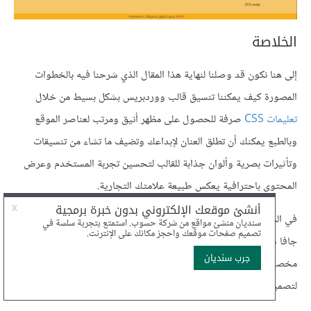
الخلاصة
إلى هنا نكون قد وصلنا لنهاية هذا المقال الذي شرحنا فيه بالخطوات
المصورة كيف يمكننا تنسيق قالب ووردبريس بشكل بسيط من خلال
تعليمات CSS
صرفة للحصول على مظهر أنيق ومرتب لعناصر الموقع
وبالطبع يمكنك أن تطلق العنان لإبداعك وتضيف ما تشاء من تنسيقات
وتأثيرات بصرية وألوان جذابة للقالب لتحسين تجربة المستخدم وعرض
المحتوى باحترافية يعكس طبيعة علامتك التجارية.
في المقال التالي من السلسلة سنتعرف على الطريقة المثلى لإضافة أكواد
جافا سكريبت للقالب من أجل تحقيق ميزات إضافية مثل عرض محتوى
مخصص أو إضافة شرائح صور متحركة وإضافة المزيد من التخصيص
لتصميم قالب ووردبريس.