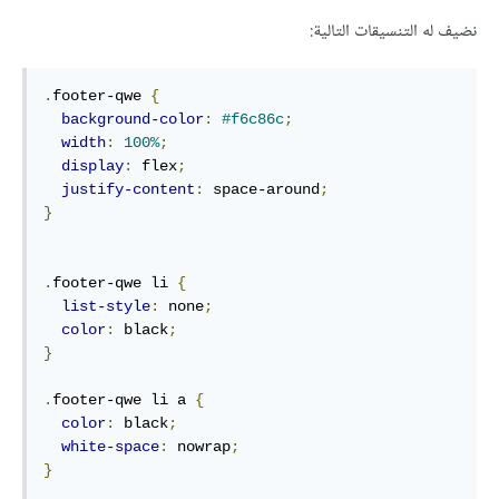
نضيف له التنسيقات التالية:
.
footer-qwe 
{
background-color
:
#f6c86c
;
width
:
100%
;
display
:
 flex
;
justify-content
:
 space-around
;
}
.
footer-qwe li 
{
list-style
:
 none
;
color
:
 black
;
}
.
footer-qwe li a 
{
color
:
 black
;
white-space
:
 nowrap
;
}