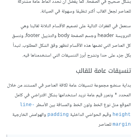
بشكل صحيح في الصفحة. كما يفضل أن نحدد أنماط عامة مشتركة
للعناصر لجعل القالب أكثر تنظيمًا وسهولة في الصيانة.
سنعمل في الفقرات التالية على تصميم الأقسام الثلاثة لقالبنا وهي
الترويسة header وجسم الصفحة body والتذييل footer، وننسق
كل العناصر التي تضمها هذه الأقسام لتظهر وفق الشكل المطلوب. لنبدأ
بكل جزء على حدا ونشرح أبرز التنسيقات التي استخدمناها فيه.
تنسيقات عامة للقالب
بداية سنضع مجموعة تنسيقات عامة لكافة العناصر في المستند من خلال
المحدد
ونمرر قيم عامة نريد استخدامها بشكل افتراضي في كامل
*
الموقع مثل نوع الخط ولون الخط والمسافة بين الأسطر
line-
وقيم الحواشي الداخلية
والهوامش الخارجية
padding
height
للعناصر
margin