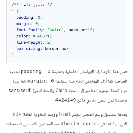
/**  تنسيق عام */
*
{
padding
:
0
;
margin
:
0
;
font-family
:
'Cairo'
,
 sans-serif
;
color
:
#666571
;
line-height
:
2
;
box-sizing
:
}
ففي هذا الكود أزلنا الهوامش الداخلية بتعليمة
لجميع
padding: 0
العناصر كما أزلنا الهوامش الخارجية بتعليمة
كما عينا
margin: 0
نوع الخط لجميع العناصر إلى الخط Cairo والخط البديل sans-serif
وحددنا لون النص رمادي داكن
.
‎#‎‎424149
بعدها سننسق وسم العنصر الجذر
ووسم الحاوية العامة
div
html
التي عرفناها في ملف header.php لتضم المحتوى الأساسي للصفحات