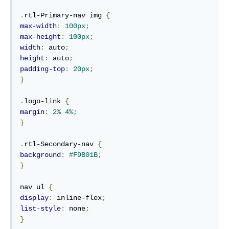
.
rtl-Primary-nav img 
{
max-width
:
100px
;
max-height
:
100px
;
width
:
 auto
;
height
:
 auto
;
padding-top
:
20px
;
}
.
logo-link 
{
margin
:
2%
4%
;
}
.
rtl-Secondary-nav 
{
background
:
#F9B01B
;
}
nav ul 
{
display
:
 inline-flex
;
list-style
:
 none
;
}