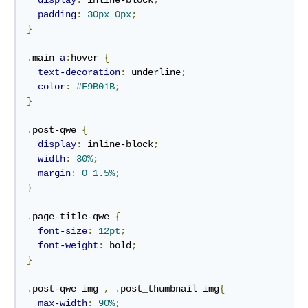
display
:
 inline-block
;
padding
:
30px
0px
;
}
.
main 
a
:
hover 
{
text-decoration
:
 underline
;
color
:
#F9B01B
;
}
.
post-qwe 
{
display
:
 inline-block
;
width
:
30%
;
margin
:
0
1.5%
;
}
.
page-title-qwe 
{
font-size
:
12pt
;
font-weight
:
 bold
;
}
.
post-qwe img 
,
.
post_thumbnail img
{
max-width
:
90%
;