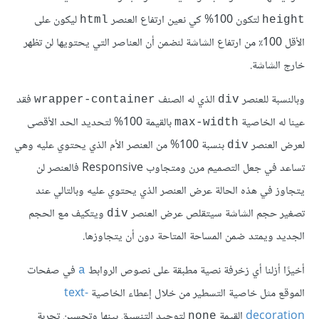
لتكون 100% كي نعين ارتفاع العنصر
ليكون على
html
height
الأقل 100٪ من ارتفاع الشاشة لنضمن أن العناصر التي يحتويها لن تظهر
خارج الشاشة.
وبالنسبة للعنصر
الذي له الصنف
فقد
wrapper-container
div
عينا له الخاصية
بالقيمة 100% لتحديد الحد الأقصى
max-width
لعرض العنصر
بنسبة 100% من العنصر الأم الذي يحتوي عليه وهي
div
تساعد في جعل التصميم مرن ومتجاوب Responsive فالعنصر لن
يتجاوز في هذه الحالة عرض العنصر الذي يحتوي عليه وبالتالي عند
تصغير حجم الشاشة سيتقلص عرض العنصر
ويتكيف مع الحجم
div
الجديد ويمتد ضمن المساحة المتاحة دون أن يتجاوزها.
أخيرًا أزلنا أي زخرفة نصية مطبقة على نصوص الروابط
في صفحات
a
الموقع مثل خاصية التسطير من خلال إعطاء الخاصية
text-
decoration
القيمة
لتوحيد التنسيق بينها وتحسين تجربة
none