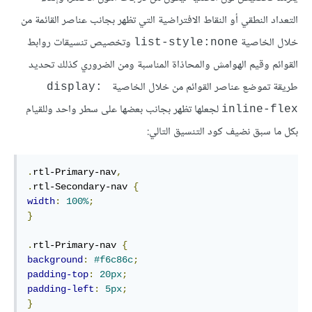
التعداد النطقي أو النقاط الافتراضية التي تظهر بجانب عناصر القائمة من
خلال الخاصية
وتخصيص تنسيقات روابط
list-style:none
القوائم وقيم الهوامش والمحاذاة المناسبة ومن الضروري كذلك تحديد
طريقة تموضع عناصر القوائم من خلال الخاصية
display: 
لجعلها تظهر بجانب بعضها على سطر واحد وللقيام
inline-flex
بكل ما سبق نضيف كود التنسيق التالي:
.
rtl-Primary-nav
,
.
rtl-Secondary-nav 
{
width
:
100%
;
}
.
rtl-Primary-nav 
{
background
:
#f6c86c
;
padding-top
:
20px
;
padding-left
:
5px
;
}