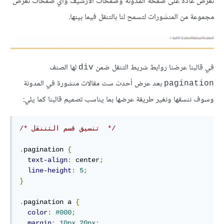
تعرض عادة على صفحة المدونة وصفحات الأرشيف وأي صفحات تعرض
مجموعة من المنشورات لتسمح لنا بالتنقل فيما بينها.
في قالبنا عرضنا روابط شريط التنقل ضمن
لها الصنف
div
بعد عرض أحدث ست مقالات منشورة في المدونة
pagination
وسوف ننسقها ونغير طريقة عرضها بما يناسب تصميم قالبنا كما يلي:
/* تنسيق قسم التننقل  */
.
pagination 
{
text-align
:
 center
;
line-height
:
5
;
}
.
pagination a 
{
color
:
#000
;
margin
:
10px
20px
;