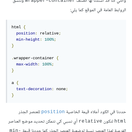
والتي كنا قد أسندنا لها الصنف
وننسق
wrapper-container
الروابط العامة في الموقع كما يلي:
html 
{
position
:
 relative
;
min-height
:
100%
;
}
.
wrapper-container 
{
max-width
:
100%
;
}
a 
{
text-decoration
:
 none
;
}
حددنا في الكود أعلاه قيمة الخاصية
للعنصر الجذر
position
لتكون
أي نسبي كي نتمكن تحديد موضع العناصر
relative
html
الفرعية لهذا العنصر نسبة لوضعية العنصر الجذر كما حددنا قيمة
min-