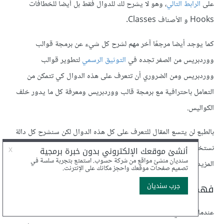
على
الرابط التالي
، وهو لا يشرح لك للدوال فقط بل أيضا للخطافات
Hooks و الأصناف Classes.
كما يوجد أيضا مرجعًا آخر مهم لشرح كل شيء عن برمجة قوالب
ووردبريس من الصفر تجده في
التوثيق الرسمي
لتطوير قوالب
ووردبريس ومن الضروري أن تتعرف على هذه الدوال كي تتمكن من
التعامل باحترافية مع برمجة قالب ووردبريس ومعرفة كل ما يدور خلف
الكواليس.
بالطبع لن يتسع المقال للتعرف على كل هذه الدوال لكن سنشرح كل دالة
نستخدمها في حينها ويمكنك العودة للمراجع التي ذكرناها لتتعرف على
المزيد من التفاصيل حولها.
فهم بنية ملفات قالب ووردبريس
عندما نفكر في تطوير قالب ووردبريس من الصفر فأول ما يجب فعله هو