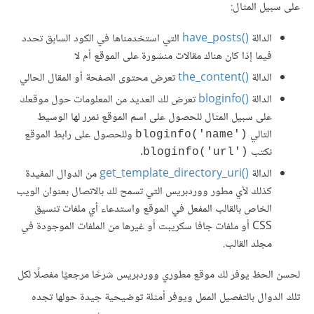
على سبيل المثال:
الدالة
have_posts()‎
التي استخدمناها في الكود السابق تحدد
فيما إذا كان هناك مقالات منشورة على الموقع أم لا
الدالة
the_content()‎
تعرض محتوى الصفحة أو المقال الحالي
الدالة
bloginfo()‎
تعرض لك العديد من المعلومات حول موقعك
على سبيل المثال للحصول على اسم الموقع نمرر لها الوسيط
التالي
وللحصول على رابط الموقع
bloginfo('name')‎
نكتب
.
bloginfo('url')‎
الدالة
get_template_directory_uri()‎
من الدوال المفيدة
كذلك لأي مطور ووردبريس التي تسمح لك بالاتصال بعنوان الويب
الخاص بالقالب المفعل في الموقع واستدعاء أي ملفات تنسيق
CSS أو ملفات جافا سكريبت أو غيرها من الملفات الموجودة في
مجلد القالب.
لحسن الحظ يوفر لك موقع مطوري ووردبريس شرحًا مرجعيًا مفصلًا لكل
تلك الدوال بالتفصيل الممل ويوفر أمثلة توضيحية جيدة حولها تجده