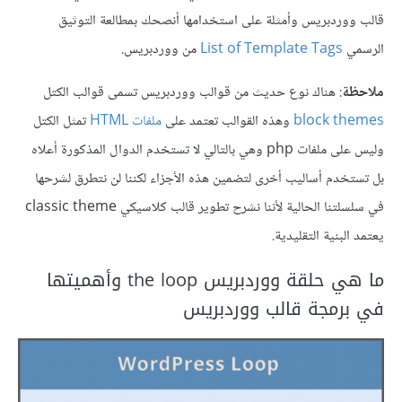
قالب ووردبريس وأمثلة على استخدامها أنصحك بمطالعة التوثيق
الرسمي
List of Template Tags
من ووردبريس.
ملاحظة
: هناك نوع حديث من قوالب ووردبريس تسمى قوالب الكتل
block themes
وهذه القوالب تعتمد على
ملفات HTML
تمثل الكتل
وليس على ملفات php وهي بالتالي لا تستخدم الدوال المذكورة أعلاه
بل تستخدم أساليب أخرى لتضمين هذه الأجزاء لكننا لن نتطرق لشرحها
في سلسلتنا الحالية لأننا نشرح تطوير قالب كلاسيكي classic theme
يعتمد البنية التقليدية.
ما هي حلقة ووردبريس the loop وأهميتها
في برمجة قالب ووردبريس