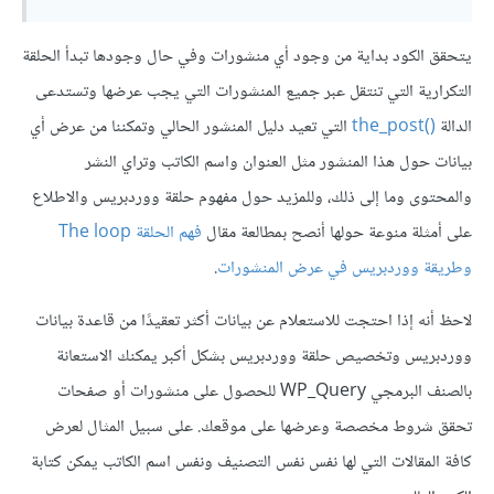
يتحقق الكود بداية من وجود أي منشورات وفي حال وجودها تبدأ الحلقة
التكرارية التي تنتقل عبر جميع المنشورات التي يجب عرضها وتستدعى
الدالة
the_post()
‎ التي تعيد دليل المنشور الحالي وتمكننا من عرض أي
بيانات حول هذا المنشور مثل العنوان واسم الكاتب وتراي النشر
والمحتوى وما إلى ذلك، وللمزيد حول مفهوم حلقة ووردبريس والاطلاع
على أمثلة منوعة حولها أنصح بمطالعة مقال
فهم الحلقة The loop
وطريقة ووردبريس في عرض المنشورات
.
لاحظ أنه إذا احتجت للاستعلام عن بيانات أكثر تعقيدًا من قاعدة بيانات
ووردبريس وتخصيص حلقة ووردبريس بشكل أكبر يمكنك الاستعانة
بالصنف البرمجي WP_Query للحصول على منشورات أو صفحات
تحقق شروط مخصصة وعرضها على موقعك. على سبيل المثال لعرض
كافة المقالات التي لها نفس نفس التصنيف ونفس اسم الكاتب يمكن كتابة