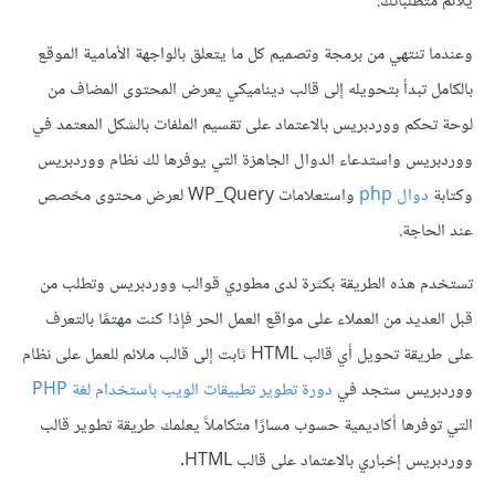
يلائم متطلباتك.
وعندما تنتهي من برمجة وتصميم كل ما يتعلق بالواجهة الأمامية الموقع
بالكامل تبدأ بتحويله إلى قالب ديناميكي يعرض المحتوى المضاف من
لوحة تحكم ووردبريس بالاعتماد على تقسيم الملفات بالشكل المعتمد في
ووردبريس واستدعاء الدوال الجاهزة التي يوفرها لك نظام ووردبريس
وكتابة
دوال php
واستعلامات WP_Query لعرض محتوى مخصص
عند الحاجة.
تستخدم هذه الطريقة بكثرة لدى مطوري قوالب ووردبريس وتطلب من
قبل العديد من العملاء على مواقع العمل الحر فإذا كنت مهتمًا بالتعرف
على طريقة تحويل أي قالب HTML ثابت إلى قالب ملائم للعمل على نظام
ووردبريس ستجد في
دورة تطوير تطبيقات الويب باستخدام لغة PHP
التي توفرها أكاديمية حسوب مسارًا متكاملاً يعلمك طريقة تطوير قالب
ووردبريس إخباري بالاعتماد على قالب HTML.