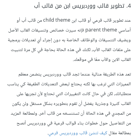
4. تطوير قالب ووردبريس ابن من قالب أب
عند تطوير قالب فرعي أو قالب ابن child theme من قالب أب أو
أساسي parent theme فإنه سيرث خصائص وتنسيقات القالب الأصل
ويضيف التنسيقات والوظائف الخاصة به دون إجراء أي تعديلات برمجية
على ملفات القالب الأب، لكنك في هذه الحالة بحاجة في كل مرة لتثبيت
القالب الابن والأب معًا في موقعك.
تعد هذه الطريقة مثالية عندما تجد قالب ووردبريس يتضمن معظم
المميزات التي ترغب بها لكنه يحتاج لبعض التعديلات الطفيفة كي يناسب
متطلباتك، لكن في حال كانت التغييرات التي تحتاج لأن تجريها على
القالب كثيرة وجذرية يفضل أن تقوم بتطويره بشكل مستقل ولن يكون
من المجدي في هذه الحالة أن تستنسخه من قالب آخر. ولمطالعة المزيد
من التفاصيل حول خطوات بناء قوالب فرعية في ووردبريس أنصح
بمطالعة مقال
كيف تنشئ قالب ووردبريس فرعي
.