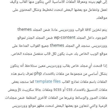
إلى فهم بنيته ومعرفة الملفات الأساسية التي يتكون منها القالب وكيف
تعمل وتتفاعل مع بعضها البعض لتحدد تخطيط وشكل المحتوى على
موقعك.
يتم تخزين كافة قوالب ووردبريس عادة ضمن المجلد themes
الموجود داخل المجلد wp-content ضمن المجلد الجذر لموقع
ووردبريس. ستجد في المجلد themes جميع القوالب المتاحة على
موقع الويب الخاص بك حيث يكون لكل قالب منفصل مجلده الخاص.
إذا فتحت أي مجلد خاص بقالب ووردبريس معين ستلاحظ أنه يتكون
بشكل أساسي من مجموعة من ملفات بالامتداد php تعرف باسم هذه
الملفات باسم ملفات نماذج القالب
template files
كما ستجد بعض
ملفات التنسيق بالامتداد css أو scss وملفات جافا سكريبت js وبعض
ملفات الصور والوسائط وغيرها من الملفات الأخرى المنظمة ضمن مجلدات
فرعية والتي تتعاون مع بعضها البعض لتحدد مظهر موقع ووردبريس