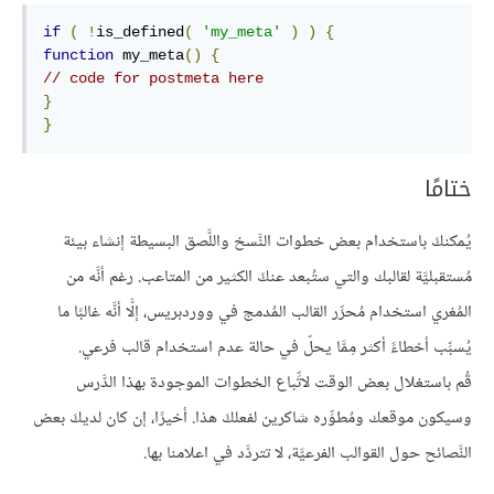
if
(
!
is_defined
(
'my_meta'
)
)
{
function
 my_meta
()
{
// code for postmeta here
}
}
ختامًا
يُمكنكَ باستخدام بعض خطوات النَّسخ واللَّصق البسيطة إنشاء بيئة
مُستقبليَّة لقالبك والتي ستُبعد عنكَ الكثير من المتاعب. رغم أنَّه من
المُغري استخدام مُحرِّر القالب المُدمج في ووردبريس، إلَّا أنَّه غالبًا ما
يُسبِّب أخطاءً أكثر مِمَّا يحلّ في حالة عدم استخدام قالب فرعي.
قُم باستغلال بعض الوقت لاتِّباع الخطوات الموجودة بهذا الدَّرس
وسيكون موقعك ومُطوِّره شاكرين لفعلكَ هذا. أخيرًا، إن كان لديكَ بعض
النَّصائح حول القوالب الفرعيَّة، لا تتردَّد في اعلامنا بها.