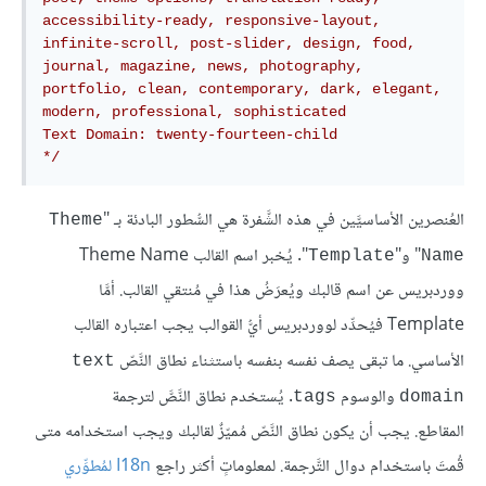
accessibility-ready, responsive-layout, 
infinite-scroll, post-slider, design, food, 
journal, magazine, news, photography, 
portfolio, clean, contemporary, dark, elegant, 
modern, professional, sophisticated

Text Domain: twenty-fourteen-child

*/
العُنصرين الأساسيَّين في هذه الشَّفرة هي السُّطور البادئة بـ "
Theme
" و"
". يُخبر اسم القالب Theme Name
Template
Name
ووردبريس عن اسم قالبك ويُعرَضُ هذا في مُنتقي القالب. أمَّا
Template فيُحدِّد لووردبريس أيُّ القوالب يجب اعتباره القالب
الأساسي. ما تبقى يصف نفسه بنفسه باستثناء نطاق النَّصّ
text
والوسوم
. يُستخدم نطاق النَّصَّ لترجمة
tags
domain
المقاطع. يجب أن يكون نطاق النَّصّ مُميّزٌ لقالبك ويجب استخدامه متى
قُمتَ باستخدام دوال التَّرجمة. لمعلوماتٍ أكثر راجع
I18n لمُطوِّري