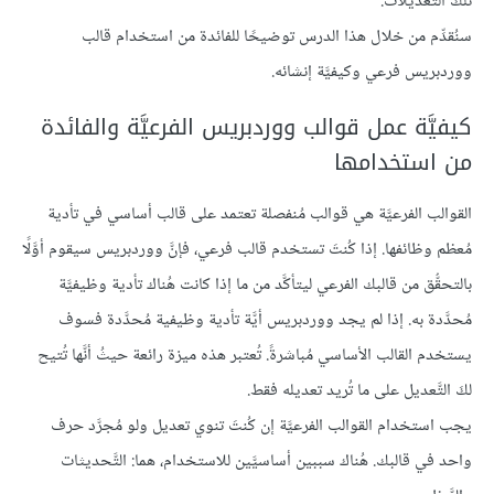
تلكَ التَّعديلات.
سنُقدِّم من خلال هذا الدرس توضيحًا للفائدة من استخدام قالب
ووردبريس فرعي وكيفيَّة إنشائه.
كيفيَّة عمل قوالب ووردبريس الفرعيَّة والفائدة
من استخدامها
القوالب الفرعيَّة هي قوالب مُنفصلة تعتمد على قالب أساسي في تأدية
مُعظم وظائفها. إذا كُنتَ تستخدم قالب فرعي، فإنَّ ووردبريس سيقوم أوَّلًا
بالتحقُّق من قالبك الفرعي ليتأكَّد من ما إذا كانت هُناك تأدية وظيفيَّة
مُحدَّدة به. إذا لم يجد ووردبريس أيَّة تأدية وظيفية مُحدَّدة فسوف
يستخدم القالب الأساسي مُباشرةً. تُعتبر هذه ميزة رائعة حيثُ أنَّها تُتيح
لكَ التَّعديل على ما تُريد تعديله فقط.
يجب استخدام القوالب الفرعيَّة إن كُنتَ تنوي تعديل ولو مُجرَّد حرف
واحد في قالبك. هُناك سببين أساسيَّين للاستخدام، هما: التَّحديثات