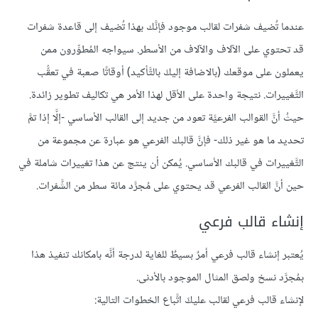
عندما تُضيف شفرات لقالب موجود فإنَّك بهذا تُضيف إلى قاعدة شفرات
قد تحتوي على الآلاف والآلاف من الأسطر. سيواجه المُطوِّرون ممن
يعملون على موقعك (بالاضافة إليكَ بالتَّأكيد) أوقاتًا صعبة في تعقُّب
التَّغييرات. نتيجة واحدة على الأقل لهذا الأمر هي تكاليف تطوير زائدة.
حيثُ أنَّ القوالب الفرعيَّة تعود من جديد إلى القالب الأساسي -إلَّا إذا تمَّ
تحديد ما هو غير ذلك- فإنَّ قالبك الفرعي هو عبارة عن مجموعة من
التَّغييرات في قالبك الأساسي. يُمكن أن ينتج عن هذا تغييرات شاملة في
حين أنَّ القالب الفرعي قد يحتوي على مُجرَّد مائة سطر من الشَّفرات.
إنشاء قالب فرعي
يُعتبر إنشاء قالب فرعي أمرٌ بسيطٌ للغاية لدرجة أنَّه بامكانك تنفيذ هذا
بمُجرَّد نسخ ولصق المثال الموجود بالأدنى.
لإنشاء قالب فرعي لقالب عليكَ اتَّباع الخطوات التالية: