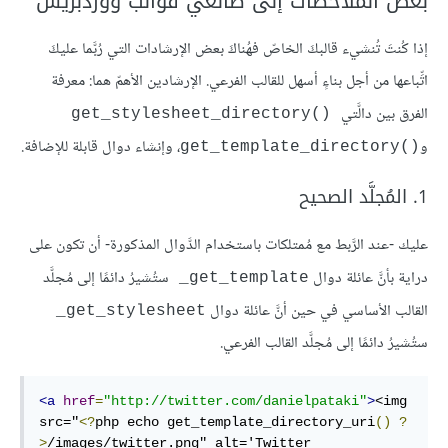
بعض المُلاحظات إلى صانعي قوالب ووردبريس
إذا كُنتَ تُنشيء قالبكَ الخاصّ فهُناكَ بعض الإرشادات التي رُبَّما عليكَ
اتِّباعها من أجل بناءٍ أسهل للقالب الفرعي. الإرشادين الأهمّ هما: معرفة
الفرق بين دالَّتي
()get_stylesheet_directory
و
، وإنشاء دوال قابلة للإضافة.
()get_template_directory
1. المُجلَّد الصحيح
عليك -عند الرَّبط مع مُمتلكات باستخدام الدَّوال المذكورة- أن تكون على
دراية بأنَّ عائلة دوال
ستُشيرُ دائمًا إلى مُجلَّد
get_template_
القالب الأساسي في حين أنَّ عائلة دوال
get_stylesheet_
ستُشيرُ دائمًا إلى مُجلَّد القالب الفرعي.
<a
href
=
"http://twitter.com/danielpataki"
>
<img 
src="
<?
php echo get_template_directory_uri
()
?
>
/images/twitter.png" alt='Twitter 