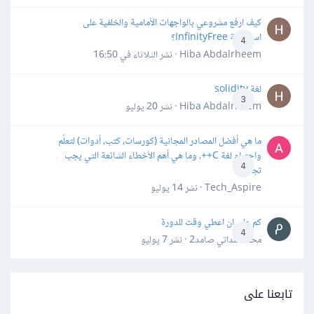
كيف ارفع مشروعي بالواجهات الأمامية والخلفية على
استضافة InfinityFree؟
4
Hiba Abdalrheem · نشر
الثلاثاء في 16:50
لغة solidity
3
Hiba Abdalrheem · نشر
20 يوليو
ما هي أفضل المصادر المجانية (كورسات، كتب، أدوات) لتعلّم
واحترام لغة C++، وما هي أهم الأخطاء الشائعة التي يجب
4
تجنبها؟
Tech_Aspire · نشر
14 يوليو
كم علي ان اعطي وقت للدورة
4
محمد سداتي صامد2 · نشر
7 يوليو
تابعنا على