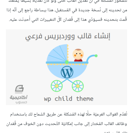
تتمحور المُشكلة في أنَّ تعديل القالب حتَّى ولو كانَ تعديلًا بسيطًا يمنعُكَ
من تحديثه إلى نُسخة جديدة في المُستقبل، هذا ببساطة راجع إلى أنَّه إذا
قُمتَ بتحديثه فسيؤدِّي هذا إلى فُقدان كُلّ التغييرات التي أُحدِثَت عليه.
تُقدِّم القوالب الفرعيَّة حلًّا لهذه المُشكلة عن طريق السَّماح لكَ باستخدام
وظائف القالب المُختار إلى جانب إمكانيَّة التَّحديث دون الخوف من فُقدان