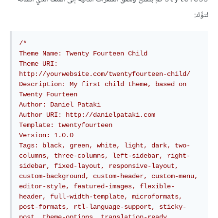
لتوِّك:
/*

Theme Name: Twenty Fourteen Child

Theme URI: 
http://yourwebsite.com/twentyfourteen-child/

Description: My first child theme, based on 
Twenty Fourteen

Author: Daniel Pataki

Author URI: http://danielpataki.com

Template: twentyfourteen

Version: 1.0.0

Tags: black, green, white, light, dark, two-
columns, three-columns, left-sidebar, right-
sidebar, fixed-layout, responsive-layout, 
custom-background, custom-header, custom-menu, 
editor-style, featured-images, flexible-
header, full-width-template, microformats, 
post-formats, rtl-language-support, sticky-
post, theme-options, translation-ready, 