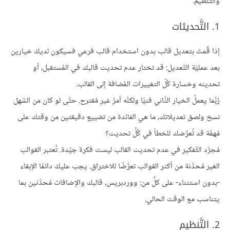
والتَّنظيم.
1. التَّحديثات
إذا قُمتَ بتعديل قالب بدون استخدام قالب فرعي فسيكون لديكَ خيارين
بعد عمليَّة التَّعديل: قد تختار عدم تحديث قالبك في المُستقبل، أو
تحديثه وخسارة كُلّ التغييرات المُضافة إلى القالب.
رُبَّما يعملُ الخيار الثَّاني فنيًّا ولكنَّه أمرٌ غير مُقترح. حتَّى لو كان من السَّهل
نسخ ولصق تعديلاتك، ما هي الفائدة من تضييع دقيقتين من وقتك على
مُهمَّة قد تُعرِّضك للخطأ في كُلِّ تحديث؟
مُجرَّد التَّفكير في عدم تحديث القالب ليست فكرة جيِّدة. تُعتبر القوالب
الغير مُحدَّثة من أكثر القوالب تعرُّضًا للاختراق. يجب عليكَ دائمًا الإبقاء
-بدون استثناء- على كلٍّ من: ووردبريس، قالبك والإضافات مُحدَّثين بما
يتناسب مع الوقت الحالي.
2. التَّنظيم