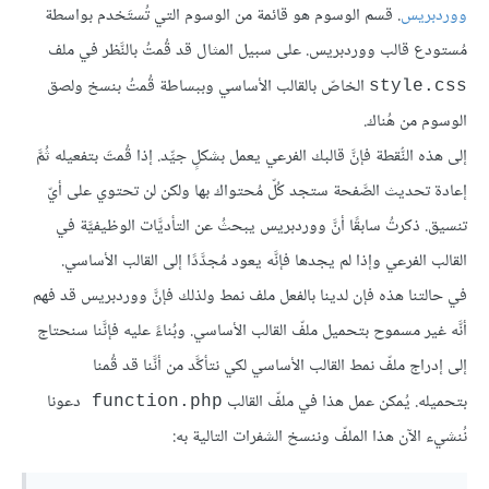
ووردبريس
. قسم الوسوم هو قائمة من الوسوم التي تُستَخدم بواسطة
مُستودع قالب ووردبريس. على سبيل المثال قد قُمتُ بالنَّظر في ملف
الخاصّ بالقالب الأساسي وببساطة قُمتُ بنسخ ولصق
style.css
الوسوم من هُناك.
إلى هذه النُّقطة فإنَّ قالبك الفرعي يعمل بشكلٍ جيِّد. إذا قُمتَ بتفعيله ثُمَّ
إعادة تحديث الصَّفحة ستجد كُلّ مُحتواك بها ولكن لن تحتوي على أيّ
تنسيق. ذكرتُ سابقًا أنَّ ووردبريس يبحثُ عن التأديَّات الوظيفيَّة في
القالب الفرعي وإذا لم يجدها فإنَّه يعود مُجدَّدًا إلى القالب الأساسي.
في حالتنا هذه فإن لدينا بالفعل ملف نمط ولذلك فإنَّ ووردبريس قد فهم
أنَّه غير مسموح بتحميل ملفّ القالب الأساسي. وبُناءً عليه فإنَّنا سنحتاج
إلى إدراج ملفّ نمط القالب الأساسي لكي نتأكَّد من أنَّنا قد قُمنا
بتحميله. يُمكن عمل هذا في ملفّ القالب
دعونا
function.php
نُنشيء الآن هذا الملفّ وننسخ الشفرات التالية به: