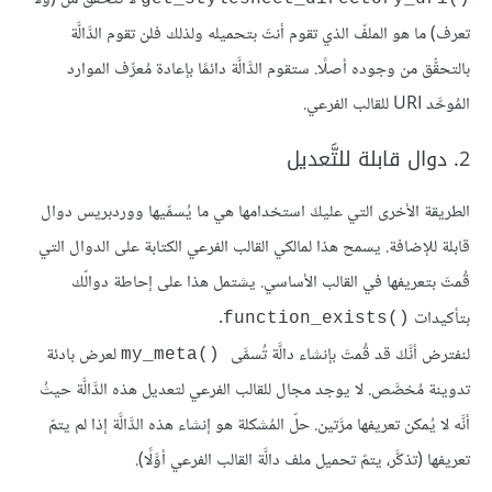
تعرف) ما هو الملفّ الذي تقوم أنتَ بتحميله ولذلك فلن تقوم الدَّالَّة
بالتحقُّق من وجوده أصلًا. ستقوم الدَّالَّة دائمًا بإعادة مُعرِّف الموارد
المُوحَّد URI للقالب الفرعي.
2. دوال قابلة للتَّعديل
الطريقة الأخرى التي عليكَ استخدامها هي ما يُسمِّيها ووردبريس دوال
قابلة للإضافة. يسمح هذا لمالكي القالب الفرعي الكتابة على الدوال التي
قُمتَ بتعريفها في القالب الأساسي. يشتمل هذا على إحاطة دوالّك
بتأكيدات
.
()function_exists
لنفترض أنَّكَ قد قُمتَ بإنشاء دالَّة تُسمَّى
لعرض بادئة
()my_meta
تدوينة مُخصَّص. لا يوجد مجال للقالب الفرعي لتعديل هذه الدَّالَّة حيثُ
أنَّه لا يُمكن تعريفها مرَّتين. حلّ المُشكلة هو إنشاء هذه الدَّالَّة إذا لم يتمّ
تعريفها (تذكَّر، يتمّ تحميل ملف دالَّة القالب الفرعي أوَّلًا).