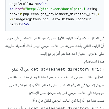
Logo'>Follow Me
</a>
<a
href
=
"http://github.com/danielpataki"
>
<img 
src="
<?
php echo get_stylesheet_directory_uri
()
?>
/images/github.png" alt='Github Logo'>On 
Github
</a>
في المثال أعلاه، يأخذ الرابط الأول صورته من القالب الأساسي في حين
أنَّ الرابط الثاني يأخذ صورته من القالب الفرعي. ليس هُناك أفضيلة لطريقة
على الأخرى، اختيار احداهما هو أمرٌ يرجع إليك.
ميزة استخدام
هي أنَّه يُمكن
()get_stylesheet_directory_uri
لمُطوِّري القالب الفرعي استخدام صورهم الخاصَّة ويتمّ هذا ببساطة عن
طريق إنشائها في الموقع المُناسب. على الجانب الآخر، إذا لم تكن الصور
موجودة في القالب الفرعي فلن يتم عرضها على الإطلاق.
سبب هذا هو أنَّه إذا كان القالب الفرعي مُفَعَّل فإنَّ دالَّة
لا تتحقَّق من (ولا
()get_stylesheet_directory_uri