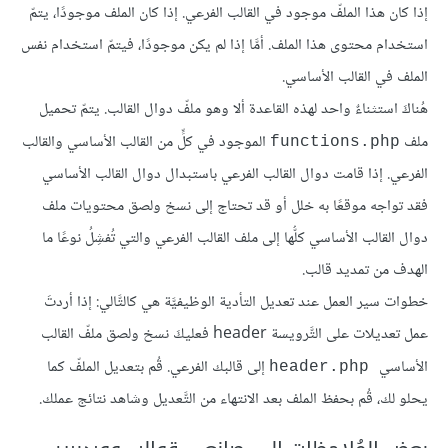
إذا كان هذا الملفّ موجود في القالب الفرعي. إذا كان الملف موجودًا، يتمّ
استخدام محتوى هذا الملف. أمَّا إذا لم يكن موجودًا، فيتمّ استخدام نفس
الملف في القالب الأساسي.
هُناكَ استثناءٌ واحد لهذه القاعدة ألا وهو ملفّ دوال القالب. يتمّ تحميل
ملف
الموجود في كلٍّ من القالب الأساسي والقالب
functions.php
الفرعي. إذا قامت دوال القالب الفرعي باستبدال دوال القالب الأساسي
فقد تواجه موقعًا به خلل أو قد تحتاج إلى نسخ ولصق محتويات ملف
دوال القالب الأساسي كلُّها إلى ملف القالب الفرعي والتي تُفشِلُ نوعًا ما
الهدف من تمديد قالب.
خطوات سير العمل عند تعديل التأدية الوظيفيَّة هي كالتَّالي: إذا أردتَ
عمل تعديلات على التَّرويسة header فعليكَ نسخ ولصق ملفّ القالب
الأساسي
إلى قالبك الفرعي. قُم بتعديل الملفّ كما
header.php
يحلو لك، قُم بحفظ الملف بعد الانتهاء من التَّعديل وشاهد نتائج عملك.