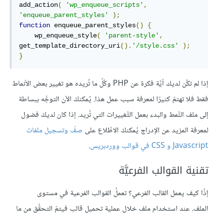
add_action
(
'wp_enqueue_scripts'
,
'enqueue_parent_styles'
);
function
 enqueue_parent_styles
()
{
    wp_enqueue_style
(
'parent-style'
,
get_template_directory_uri
().
'/style.css'
);
}
إذا لم تكُن لديك أيَّة فكرة عن PHP وكُلّ ما تُريده هو تغيير بعض الأنماط
فقط فلا تهتمّ كثيرًا لمعرفة سبب عمل هذا. يُمكنكَ الآن التوجُّه ببساطة
إلى ملف النَّمط والبدء بعمل التَّغييرات التي تُريد. إذا كان لديكَ فضول
لمعرفة المزيد عن الإدراج يُمكنكَ الاطِّلاع على
صفّ وتسجيل ملفات
Javascript و CSS في قوالب ووردبريس
.
تقنية القوالب الفرعيَّة
إذًا كيف يعمل القالب الفرعي؟ تعملُ القوالب الفرعية في مستوى
الملف. عند استخدام ملف خلال عملية تحميل قالب فيتمّ التحقُّق من ما