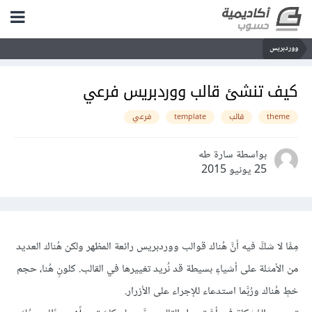
ووردبريس
كيف تنشئ قالب ووردبريس فرعي
theme
قالب
template
فرعي
بواسطة سارة طه
25 يونيو 2015
مِمَّا لا شكَّ فيه أنَّ هُناك قوالب ووردبريس رائعة المظهر ولكن هُناك العديد
من الأمثلة على أشياءٍ بسيطة قد نُريد تغييرها في القالب. كلونٍ هُنا، حجم
خطٍ هُناك ورُبَّما استدعاء للإجراء على الأزرار.