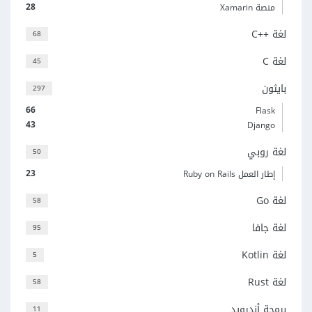
28
منصة Xamarin
لغة C++‎
68
لغة C
45
بايثون
297
66
Flask
43
Django
لغة روبي
50
23
إطار العمل Ruby on Rails
لغة Go
58
لغة جافا
95
لغة Kotlin
5
لغة Rust
58
برمجة أندرويد
11