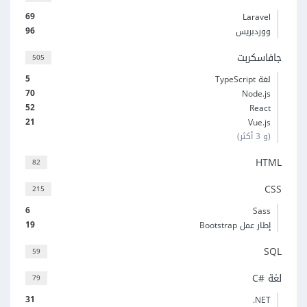
69
Laravel
96
ووردبريس
جافاسكربت
505
5
لغة TypeScript
70
Node.js
52
React
21
Vue.js
(و 3 أكثر)
HTML
82
CSS
215
6
Sass
19
إطار عمل Bootstrap
SQL
59
لغة C#‎
79
31
‎.NET