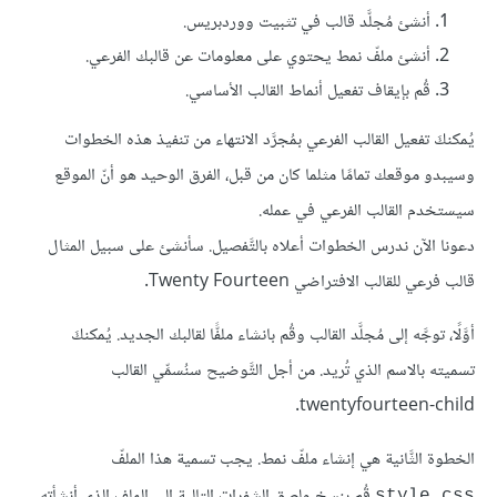
أنشئ مُجلَّد قالب في تثبيت ووردبريس.
أنشئ ملفّ نمط يحتوي على معلومات عن قالبك الفرعي.
قُم بإيقاف تفعيل أنماط القالب الأساسي.
يُمكنكَ تفعيل القالب الفرعي بمُجرَّد الانتهاء من تنفيذ هذه الخطوات
وسيبدو موقعك تمامًا مثلما كان من قبل، الفرق الوحيد هو أنّ الموقع
سيستخدم القالب الفرعي في عمله.
دعونا الآن ندرس الخطوات أعلاه بالتَّفصيل. سأنشئ على سبيل المثال
قالب فرعي للقالب الافتراضي Twenty Fourteen.
أوَّلًا، توجَّه إلى مُجلَّد القالب وقُم بانشاء ملفًّا لقالبك الجديد. يُمكنكَ
تسميته بالاسم الذي تُريد. من أجل التَّوضيح سنُسمِّي القالب
twentyfourteen-child.
الخطوة الثَّانية هي إنشاء ملفّ نمط. يجب تسمية هذا الملفّ
قُم بنسخ ولصق الشفرات التالية إلى الملف الذي أنشأته
style.css