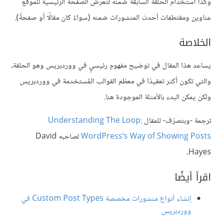
وكذا استخدام الحلقة السابقة ضمنه لتعرض الصفحة الرئيسية للموقع
عناوين ومقتطفات أحدث المنشورات ضمنه (سواءٌ كان مقالًا أو صفحةً).
الخلاصة
يساعد هذا المقال في توضيح مفهومٍ رئيسيٍ في ووردبريس وهو الحلقة،
والتي تكون أكثر تعقيدًا في معظم القوالب المُستخدمة في ووردبريس
ولكن يمكن البدء بالأمثلة الموجودة هنا.
ترجمة -وبتصرّف- للمقال
Understanding The Loop:
WordPress’s Way of Showing Posts
لصاحبه David
Hayes.
اقرأ أيضًا
إنشاء أنواع منشورات مخصصة Custom Post Types في
ووردبريس