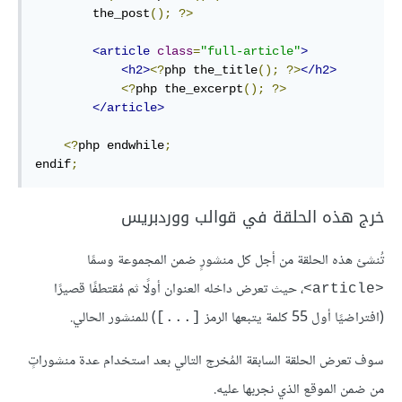
        the_post
();
?>
<article
class
=
"full-article"
>
<h2>
<?
php the_title
();
?>
</h2>
<?
php the_excerpt
();
?>
</article>
<?
php endwhile
;
endif
;
خرج هذه الحلقة في قوالب ووردبريس
تُنشئ هذه الحلقة من أجل كل منشورٍ ضمن المجموعة وسمًا
، حيث تعرض داخله العنوان أولًا ثم مُقتطفًا قصيرًا
<article>
(افتراضيًا أول 55 كلمة يتبعها الرمز
) للمنشور الحالي.
[...]
سوف تعرض الحلقة السابقة المُخرج التالي بعد استخدام عدة منشوراتٍ
من ضمن الموقع الذي نجربها عليه.