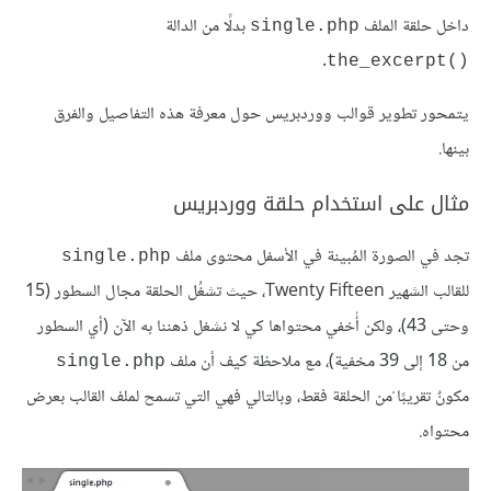
داخل حلقة الملف
بدلًا من الدالة
single.php
.
the_excerpt()‎
يتمحور تطوير قوالب ووردبريس حول معرفة هذه التفاصيل والفرق
بينها.
مثال على استخدام حلقة ووردبريس
تجد في الصورة المُبينة في الأسفل محتوى ملف
single.php
للقالب الشهير Twenty Fifteen، حيث تشغُل الحلقة مجال السطور (15
وحتى 43)، ولكن أُخفي محتواها كي لا نشغل ذهننا به الآن (أي السطور
من 18 إلى 39 مخفية)، مع ملاحظة كيف أن ملف
single.php
مكونٌ تقريبًا ْمن الحلقة فقط، وبالتالي فهي التي تسمح لملف القالب بعرض
محتواه.