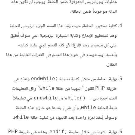
عمليات ووردبريس المتوفرة ضمن الحلقة، ويجب أن تكون هذه
الدالة موجودةً ضمن الحلقة.
كتابة محتوى الحلقة، حيث يُعَد هذا القسم الجزء الرئيسي للحلقة
وهنا نستطيع الإبداع وكتابة الشيفرة البرمجية التي سوف تُطبق
على كل منشور، وهو فارغٌ الآن لأنه القسم الذي علينا كتابته
بأنفسنا، وسنتوسع في شرح هذا القسم في الفقرات القادمة من هذا
المقال.
نهاية الحلقة من خلال كتابة تعليمة
وهذه هي
endwhile;‎
طريقة PHP للقول "انتهينا من حلقة
" وكل التعليمات
while
المتواجدة بين
و
هي تعليماتٌ
endwhile;‎
while() :‎
تابعةٌ للحلقة
، وأي شيءٍ بعدها هو خارج هذه الحلقة
while
وسوف يُنفذ لمرةٍ واحدة بعد الانتهاء من تنفيذ حلقة
.
while
نهاية الشرط من خلال تعليمة
، وهذه هي طريقة PHP
endif;‎