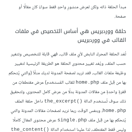
مبدأ الحلقة ذاته ولكن لعرض منشورٍ واحدٍ فقط سواءً كان مقالًا أو
صفحة.
حلقة ووردبريس هي أساس التخصيص في ملفات
القالب في ووردبريس
تُعَد الحلقة المحرك النابض لأي ملف قالب، فهي قابلة للتخصيص وتتغير
حسب الملف، ويُعَد تغيير محتوى الحلقة هو الطريقة الرئيسية لتغيير
وظيفة ملفات القالب، فقد تريد لصفحة المدونة لديك مثلًأ (والتي يُتحكم
بها من قِبل ملف
للقالب المُستخدم) عرض مقتطفاتٍ من
home.php
فقرةٍ واحدةٍ من مقالات المدونة بدلًا من عرض كامل المحتوى، ولتحقيق
ذلك سوف تُستخدم الدالة
داخل حلقة الملف
the_excerpt()‎
، وبنفس الوقت ربما نريد لصفحات مقالات المدونة والتي
home.php
يُتحكم بها من قِبل ملف
عرض محتوى المقال كاملًا
single.php
وليس فقط المقتطف، لذا علينا استخدام الدالة
the_content()‎