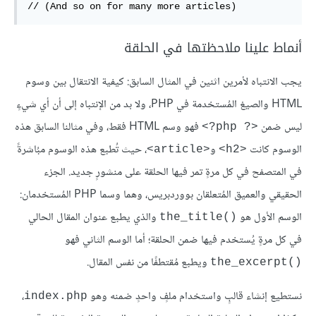
// (And so on for many more articles)
أنماط علينا ملاحظتها في الحلقة
يجب الانتباه لأمرين اثنين في المثال السابق: كيفية الانتقال بين وسوم
HTML والصيغ المُستخدمة في PHP، ولا بد من الإنتباه إلى أن أي شيءٍ
ليس ضمن
فهو وسم HTML فقط، وفي مثالنا السابق هذه
<‎?php ?‎>
الوسوم كانت
و
، حيث تُطبع هذه الوسوم مبُاشرةً
<article>
<h2>
في المتصفح في كل مرةٍ تمر فيها الحلقة على منشورٍ جديد. الجزء
الحقيقي والعميق المُتعلقان بووردبريس، وهما وسما PHP المُستخدمان:
الوسم الأول هو
والذي يطبع عنوان المقال الحالي
the_title()‎
في كل مرةٍ يُستخدم فيها ضمن الحلقة؛ أما الوسم الثاني فهو
ويطبع مُقتطفًا من نفس المقال.
the_excerpt()‎
نستطيع إنشاء قالبٍ واستخدام ملفٍ واحدٍ ضمنه وهو
،
index.php