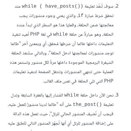
سوف تُنفّذ تعليمة
عند
(()while ( have_posts
تحقق شرط عبارة
، والذي يعني وجود منشورات يجب
if
معالجتها ضمن الحلقة، وفعليًا هذا هو السطر الذي تبدأ عنده
الحلقة، وهو عبارةٌ عن حلقة
في لغة PHP تُعيد تنفيذ
while
التعليمات داخلها طالما أن شرطها مُحقق، أي وبمعنىً آخر "طالما
توجد منشورات لمعالجتها ادخل الحلقة"، وبالتالي ستُنفذ الحلقة
الشيفرة البرمجية الموجودة داخلها مرةً لكل منشور وتستمر هذه
العملية حتى تنتهي المنشورات وتنتقل الصفحة لتنفيذ تعليمات
PHP التي تلي الحلقة في نفس ملف القالب.
نحن الآن داخل حلقة
المُشار إليها بالفقرة السابقة وتدل
while
تعليمة
على أنه "طالما لدينا منشورٌ للعمل عليه،
the_post()‎
فيجب أن نُضيف المنشور الحالي للرتل"، حيث تعمل هذه الدالة
على إضافة المنشور للرتل أي أنها تُجهّز المنشور التالي لتُطبّق عليه