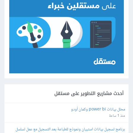
أحدث مشاريع التطوير على مستقل
محلل بيانات power bi وكمان أودو
منذ 1 ساعة
برنامج تسجيل بيانات استبيان ونموذج للطباعة بعد التسجيل مع عمل تسلسل