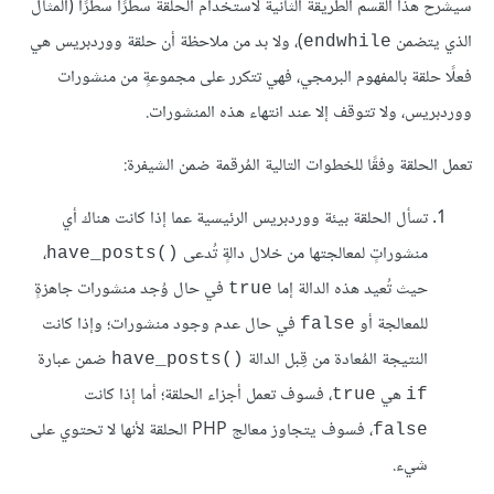
سيشرح هذا القسم الطريقة الثانية لاستخدام الحلقة سطرًا سطرًا (المثال
الذي يتضمن
)، ولا بد من ملاحظة أن حلقة ووردبريس هي
endwhile
فعلًا حلقة بالمفهوم البرمجي، فهي تتكرر على مجموعةٍ من منشورات
ووردبريس، ولا تتوقف إلا عند انتهاء هذه المنشورات.
تعمل الحلقة وفقًا للخطوات التالية المُرقمة ضمن الشيفرة:
تسأل الحلقة بيئة ووردبريس الرئيسية عما إذا كانت هناك أي
منشوراتٍ لمعالجتها من خلال دالةٍ تُدعى
،
have_posts()‎
حيث تُعيد هذه الدالة إما
في حال وُجد منشورات جاهزةٍ
true
للمعالجة أو
في حال عدم وجود منشورات؛ وإذا كانت
false
النتيجة المُعادة من قِبل الدالة
ضمن عبارة
have_posts()‎
هي
، فسوف تعمل أجزاء الحلقة؛ أما إذا كانت
true
if
، فسوف يتجاوز معالج PHP الحلقة لأنها لا تحتوي على
false
شيء.