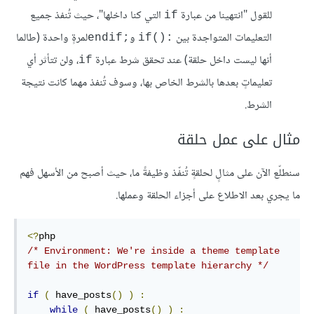
للقول "انتهينا من عبارة
التي كنا داخلها"، حيث تُنفذ جميع
if
التعليمات المتواجدة بين
و
لمرةٍ واحدة (طالما
endif;‎
if():‎
أنها ليست داخل حلقة) عند تحقق شرط عبارة
، ولن تتأثر أي
if
تعليماتٍ بعدها بالشرط الخاص بها، وسوف تُنفذ مهما كانت نتيجة
الشرط.
مثال على عمل حلقة
سنطلّع الآن على مثالٍ لحلقةٍ تُنفّذ وظيفةً ما، حيث أصبح من الأسهل فهم
ما يجري بعد الاطلاع على أجزاء الحلقة وعملها.
<?
/* Environment: We're inside a theme template 
file in the WordPress template hierarchy */
if
(
 have_posts
()
)
:
while
(
 have_posts
()
)
: