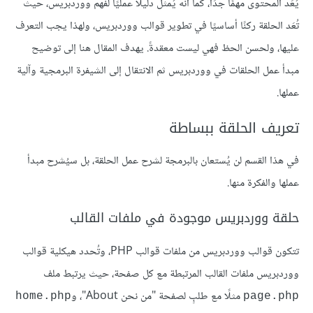
يُعَد المحتوى مهمًا جدًا، كما أنه يُمثل دليلًا عمليًا لفهم ووردبريس، حيث
تُعَد الحلقة ركنًا أساسيًا في تطوير قوالب ووردبريس، ولهذا يجب التعرف
عليها، ولحسن الحظ فهي ليست معقدةً. يهدف المقال هنا إلى توضيح
مبدأ عمل الحلقات في ووردبريس ثم الانتقال إلى الشيفرة البرمجية وآلية
عملها.
تعريف الحلقة ببساطة
في هذا القسم لن يُستعان بالبرمجة لشرح عمل الحلقة، بل سيُشرح مبدأ
عملها والفكرة منها.
حلقة ووردبريس موجودة في ملفات القالب
تتكون قوالب ووردبريس من ملفات قوالب PHP، وتُحدد هيكلية قوالب
ووردبريس ملفات القالب المرتبطة مع كل صفحة، حيث يرتبط ملف
مثلًا مع طلبٍ لصفحة "من نحن About"، و
home.php
page.php