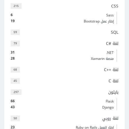
CSS
215
6
Sass
19
إطار عمل Bootstrap
SQL
59
لغة C#‎
79
31
‎.NET
28
منصة Xamarin
لغة C++‎
68
لغة C
45
بايثون
297
66
Flask
43
Django
لغة روبي
50
23
إطار العمل Ruby on Rails