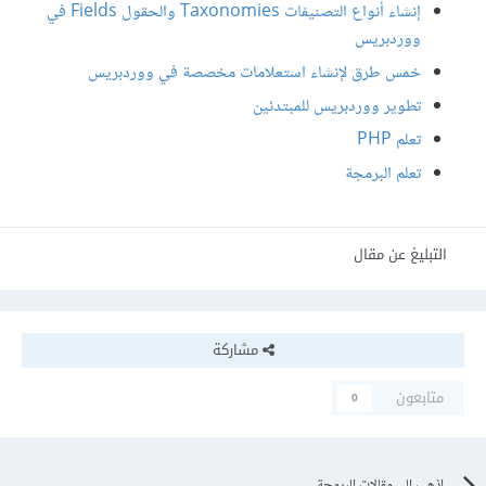
إنشاء أنواع التصنيفات Taxonomies والحقول Fields في
ووردبريس
خمس طرق لإنشاء استعلامات مخصصة في ووردبريس
تطوير ووردبريس للمبتدئين
تعلم PHP
تعلم البرمجة
التبليغ عن مقال
مشاركة
متابعون
0
اذهب الى مقالات البرمجة