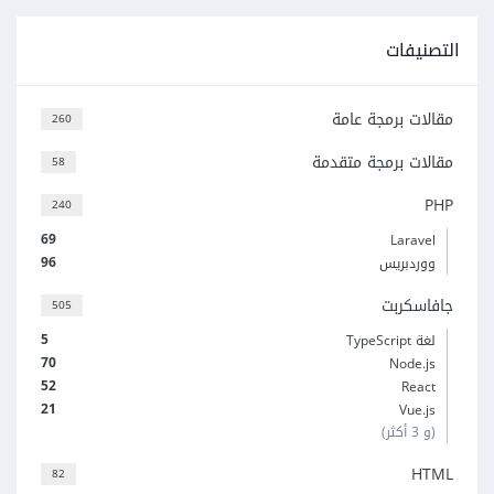
التصنيفات
مقالات برمجة عامة
260
مقالات برمجة متقدمة
58
PHP
240
69
Laravel
96
ووردبريس
جافاسكربت
505
5
لغة TypeScript
70
Node.js
52
React
21
Vue.js
(و 3 أكثر)
HTML
82