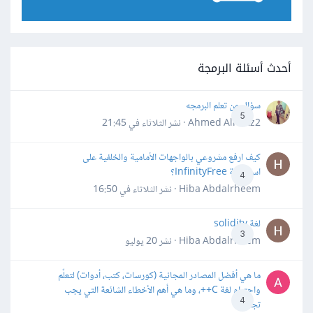
أحدث أسئلة البرمجة
سؤال عن تعلم البرمجه
5
Ahmed Alhafiz2 · نشر
الثلاثاء في 21:45
كيف ارفع مشروعي بالواجهات الأمامية والخلفية على
استضافة InfinityFree؟
4
Hiba Abdalrheem · نشر
الثلاثاء في 16:50
لغة solidity
3
Hiba Abdalrheem · نشر
20 يوليو
ما هي أفضل المصادر المجانية (كورسات، كتب، أدوات) لتعلّم
واحترام لغة C++، وما هي أهم الأخطاء الشائعة التي يجب
4
تجنبها؟