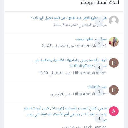
أحدث أسئلة البرمجة
هل أستطيع العمل عند الإنتهاء من قسم تحليل البيانات؟
2
عرفه جابر المنشاوي · نشر
منذ 7 ساعة
سؤال عن تعلم البرمجه
5
Ahmed Alhafiz2 · نشر
الثلاثاء في 21:45
كيف ارفع مشروعي بالواجهات الأمامية والخلفية على
استضافة InfinityFree؟
4
Hiba Abdalrheem · نشر
الثلاثاء في 16:50
لغة solidity
3
Hiba Abdalrheem · نشر
20 يوليو
ما هي أفضل المصادر المجانية (كورسات، كتب، أدوات) لتعلّم
واحترام لغة C++، وما هي أهم الأخطاء الشائعة التي يجب
4
تجنبها؟
Tech_Aspire · نشر
14 يوليو