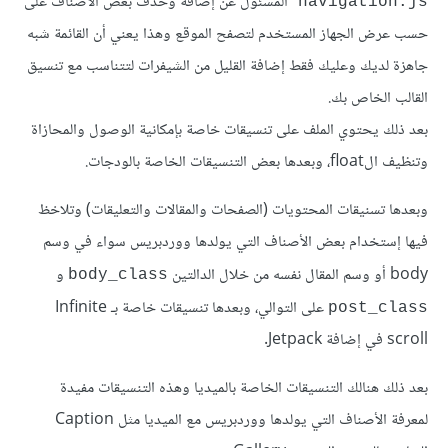
المسئول عن إضافة وحذف بعض الأصناف على
navigation.js
حسب عرض الجهاز المستخدم لتصفح الموقع وهذا يعني أن القائمة شبه
جاهزة لديك وعليك فقط إضافة القليل من الشيفرات لتتناسب مع تنسيق
القالب الخاص بك.
بعد ذلك يحتوي الملف على تنسيقات خاصة بإمكانية الوصول والمحازاة
وتنظيف الfloat، وبعدها بعض التنسيقات الخاصة بالودجات.
وبعدها تسنيقات المحتويات (الصفحات والمقالات والتعليقات) وتلاخظ
فيها إستخدام بعض الأصناف التي يولدها ووردبريس سواء في وسم
body أو وسم المقال نفسه من خلال الدالتين
و
body_class
على التوالي، وبعدها تنسيقات خاصة بـ Infinite
post_class
scroll في إضافة Jetpack.
بعد ذلك هنالك التنسيقات الخاصة بالميديا وهذه التنسيقات مفيدة
لمعرفة الأصناف التي يولدها ووردبريس مع الميديا مثل Caption