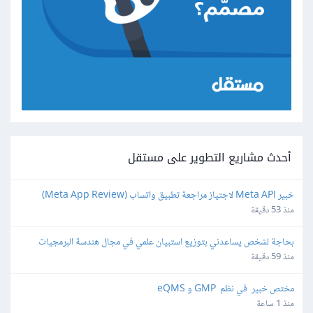
أحدث مشاريع التطوير على مستقل
خبير Meta API لاجتياز مراجعة تطبيق واتساب (Meta App Review) 
لمنصة SaaS
منذ 53 دقيقة
بحاجة لشخص يساعدني بتوزيع استبيان علمي في مجال هندسة البرمجيات
منذ 59 دقيقة
مختص خبير  في نظم  GMP و eQMS
منذ 1 ساعة