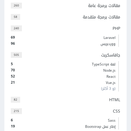
مقالات برمجة عامة
260
مقالات برمجة متقدمة
58
PHP
240
69
Laravel
96
ووردبريس
جافاسكربت
505
5
لغة TypeScript
70
Node.js
52
React
21
Vue.js
(و 3 أكثر)
HTML
82
CSS
215
6
Sass
19
إطار عمل Bootstrap