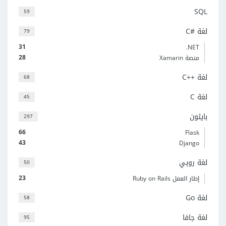
SQL
59
لغة C#‎
79
31
‎.NET
28
منصة Xamarin
لغة C++‎
68
لغة C
45
بايثون
297
66
Flask
43
Django
لغة روبي
50
23
إطار العمل Ruby on Rails
لغة Go
58
لغة جافا
95