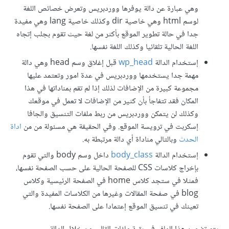
وهي عبارة عن دالة يوفرها ووردبريس وتعرض خصائص اللغة
لوسم html وهي خاصية dir وكذلك خاصية lang وهي مفيدة
جدا في حالة تطوير الموقع بأكثر من لغة حيث تقوم بجلب إتجاه
اللغة الحالية تلقائيا وكذلك اللغة نفسها.
إستخدام الدالة
wp_head
قبل إغلاق وسم head وهي دالة
مهمة جدا يستخدمها ووردبريس في عدة امور وتعتمد عليها
مجموعة كبيرة من الإضافات لذلك إذا لم تقم بمناداتها في هذا
المكان فقد تتفاجأ بأن كثير من الإضافات لا تعمل في موقعك
وكذلك لن يتمكن ووردبريس من ربط ملفات التنسيق والجافا
إسكربت في ترويسة الموقع. وفي الحقيقة هي مسئولة من من
اداة
الحدث
وبالتالي مناداة أي دالة مرتبطة به.
إستخدام الدالة
body_class
داخل وسم body والتي تقوم
بإخراج كلاسات CSS للصفحة الحالية على حسب الصفحة نفسها،
فمثلا في ستجد كلاس home في الصفحة الرئيسية وكلاس
blog في صفحة المقالات وغيرها من الكلاسات المفيدة والتي
تعينك في تنسيق الموقع إعتمادا على الصفحة نفسها.