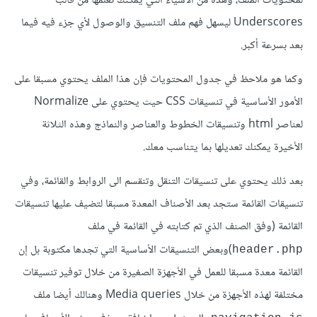
لمحتويات الملف، وهذه من الأشياء التي يمكنك تعلمها من قالب
Underscores ليسهل فهم ملف التنسيق والوصول لأي جزء فيه فيما
بعد بسرعة أكبر.
وكما هو ملاحظ في جدول المحتويات فإن هذا الملف يحتوي مسبقا على
الأمور الأساسية في تنسيقات CSS حيث يحتوي على Normalize
لعناصر html وتنسيقات الخطوط والعناصر والنماذج وهذه الثلاثة
الأخيرة يمكنك تعديلها بما يتناسب معك.
بعد ذلك يحتوي على تنسيقات التنقل وتنقسم الى الروابط والقائمة، وفي
تنسيقات القائمة ستجد بعد الأصناف المعدة مسبقا لتضيف عليها تنسيقات
القائمة (وفق الصنف الذي تم كتابته في القائمة في ملف
)وبعض التنسيقات الأساسية التي تجدها مكتوبة بل إن
header.php
القائمة معدة مسبقا للعمل في الأجهزة الصغيرة من خلال توفير تنسيقات
مختلفة لهذه الأجهزة من خلال Media queries وهنالك أيضا ملف