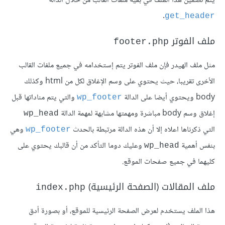
يتم تضمين هذا الملف في بقية ملفات القالب من خلال الدالة
.
get_header
ملف الفوتر
footer.php
مثل ملف الهيدر فإن ملف الفوتر يتم إستخدامه في جميع ملفات القالب
الأخرى تقريبا، حيث يحتوي على وسم الإغلاق لكل من html وكذلك
body ويحتوي أيضا على الدالة
والتي يتم مناداتها قبل
wp_footer
إغلاق وسم body مباشرة ومهمتها مشابهة لمهمة الدالة
wp_head
التي ذكرناها اعلاه إلا أن هذه الدالة مرتبطة بالحدث
وهي
wp_footer
بنفس أهمية
وعليك دوما التأكد من أن قالبك يحتوي على
wp_head
كليهما في جميع صفحات الموقع.
ملف المقالات (الصفحة الرئيسية)
index.php
هذا الملف يستخدم لعرض الصفحة الرئيسية للموقع، أو بصورة أدق