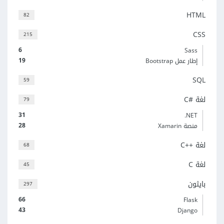
HTML
82
CSS
215
6
Sass
19
إطار عمل Bootstrap
SQL
59
لغة C#‎
79
31
‎.NET
28
منصة Xamarin
لغة C++‎
68
لغة C
45
بايثون
297
66
Flask
43
Django