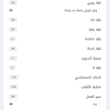
لغة روبي
50
23
إطار العمل Ruby on Rails
لغة Go
58
لغة جافا
95
لغة Kotlin
5
لغة Rust
58
برمجة أندرويد
11
لغة R
6
الذكاء الاصطناعي
115
صناعة الألعاب
102
سير العمل
68
38
Git