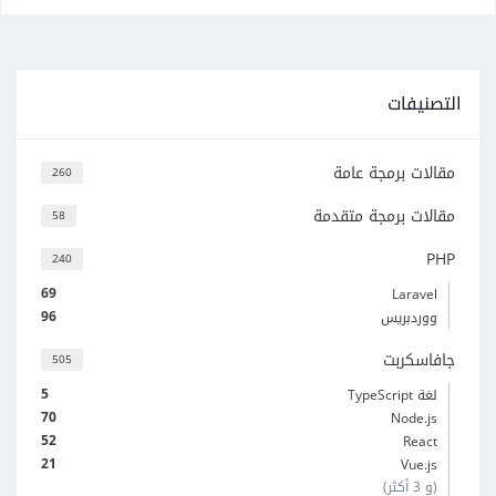
التصنيفات
مقالات برمجة عامة
260
مقالات برمجة متقدمة
58
PHP
240
69
Laravel
96
ووردبريس
جافاسكربت
505
5
لغة TypeScript
70
Node.js
52
React
21
Vue.js
(و 3 أكثر)