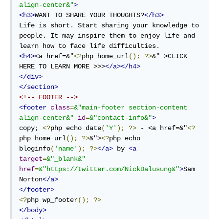
align-center
&"
>
<
h3
>
WANT TO SHARE YOUR THOUGHTS?
</
h3
>
Life is short. Start sharing your knowledge to 
people. It may inspire them to enjoy life and 
<
h4
>
<
a
href
=
&"
<?
php
home_url
();
?>
&" >CLICK 
HERE TO LEARN MORE >>>
</
a
>
</
h4
>
</
div
>
</
section
>
<!-- FOOTER -->
<
footer
class
=
&"main-footer
section-content
align-center
&"
id
=
&"contact-info&"
>
copy; 
<?
php
echo
 date
(
'Y'
);
?>
 - 
<
a
href
=
&"
<?
php
home_url
();
?>
&">
<?
php
echo
bloginfo
(
'name'
);
?>
</
a
>
 by 
<
a
target
=
&"_blank&"
href
=
&"https:
//
twitter.com
/
NickDalusung
&"
>
Sam 
Norton
</
a
>
</
footer
>
<?
php
 wp_footer
();
?>
</
body
>