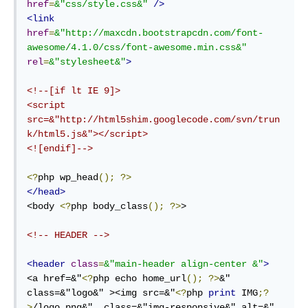
href
=
&"css
/
style.css
&"
/>
<
link
href
=
&"http:
//
maxcdn.bootstrapcdn.com
/
font-
awesome
/
4.1.0
/
css
/
font-awesome.min.css
&"
rel
=
&"stylesheet&"
>
<!--[if lt IE 9]>

<script 
src=&"http://html5shim.googlecode.com/svn/trun
k/html5.js&"></script>

<![endif]-->
<?
php
 wp_head
();
?>
</
head
>
<
body
<?
php
 body_class
();
?>
>
<!-- HEADER -->
<
header
class
=
&"main-header
align-center
 &"
>
<
a
href
=
&"
<?
php
echo
home_url
();
?>
&" 
class=&"logo&" >
<
img
src
=
&"
<?
php
print
IMG
;?
>
/logo.png&"  class=&"img-responsive&" alt=&"