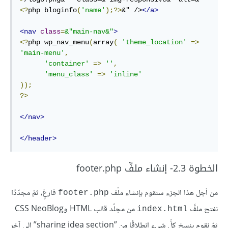
<?
php
 bloginfo
(
'name'
);
?>
&" />
</
a
>
<
nav
class
=
&"main-nav&"
>
<?
php
 wp_nav_menu
(
array
(
'theme_location'
=>
'main-menu'
,
'container'
=>
''
,
'menu_class'
=>
'inline'
));
?>
</
nav
>
</
header
>
الخطوة 2.3- إنشاء ملفِّ footer.php
من أجل هذا الجزء سنقوم بإنشاء ملّف
فارغٍ، ثمّ مجدّدًا
footer.php
نفتح ملفَّ
من مجلّد قالب HTML وCSS NeoBlog
index.html
ثمّ نقوم بنسخ كلِّ شيءٍ انطلاقًا من ”sharing idea section” إلى آخر