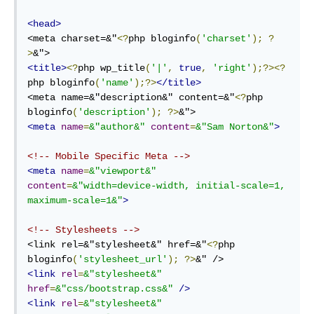
<
head
>
<
meta
charset
=
&"
<?
php
bloginfo
(
'
charset
'
);
?
>
<
title
>
<?
php
 wp_title
(
'|'
,
true
,
'right'
);
?>
<?
php
 bloginfo
(
'name'
);
?>
</
title
>
<
meta
name
=
&"description&"
content
=
&"
<?
php
bloginfo
(
'
description
'
);
?>
<
meta
name
=
&"author&"
content
=
&"Sam
Norton
&"
>
<!-- Mobile Specific Meta -->
<
meta
name
=
&"viewport&"
content
=
&"width=device-width,
initial-scale
=
1,
maximum-scale
=
1&"
>
<!-- Stylesheets -->
<
link
rel
=
&"stylesheet&"
href
=
&"
<?
php
bloginfo
(
'
stylesheet_url
'
);
?>
<
link
rel
=
&"stylesheet&"
href
=
&"css
/
bootstrap.css
&"
/>
<
link
rel
=
&"stylesheet&"