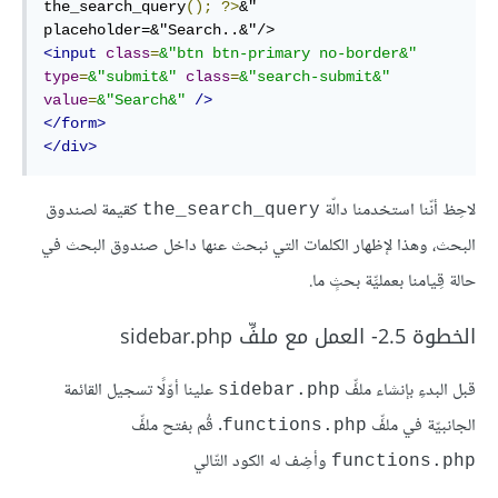
the_search_query
();
?>
&"
placeholder=&
"Search..&"
<input
class
=
&
"btn btn-primary no-border&"
type
=
&
"submit&"
class
=
&
"search-submit&"
value
=
&
"Search&"
/>
</form>
</div>
لاحِظ أنّنا استخدمنا دالّة
كقيمة لصندوق
the_search_query
البحث، وهذا لإظهار الكلمات التي نبحث عنها داخل صندوق البحث في
حالة قِيامنا بعمليِّة بحثٍ ما.
الخطوة 2.5- العمل مع ملفِّ sidebar.php
قبل البدءِ بإنشاء ملفِّ
علينا أوّلًا تسجيل القائمة
sidebar.php
الجانبيّة في ملفِّ
. قُم بفتح ملفِّ
functions.php
وأضِف له الكود التّالي
functions.php