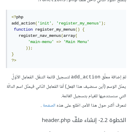
بنسخ الكود التّالي داخل ملفِّ
.
functions.php
<?
php
add_action
(
'init'
,
'register_my_menus'
);
function
register_my_menus
()
{
   register_nav_menus
(
array
(
'main-menu'
=>
'Main Menu'
));
}
?>
تَمّ إضافة معلِّق
لتسجيل قائمة التنقّل. المُعامِل الأوّلُ
add_action
يمثّل الوَسم (أين سنضيف هذا الفِعل) أمّا المُعامِل الثّاني فيمثِّل اسم الدالّة
التي سنستدعيها للقيام بتسجيل القائمة.
لتعرف أكثر حول هذا الأمر، اطّلع على هذه
الصفحة
.
الخطوة 2.2- إنشاء ملفِّ header.php