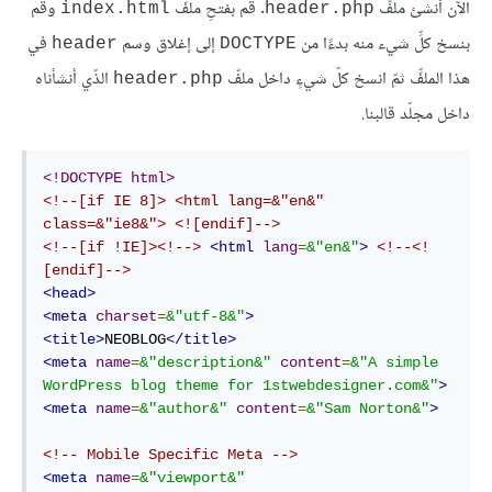
الآن أنشئ ملفَّ
. قم بفتحِ ملفِّ
وقم
index.html
header.php
بنسخ كلِّ شيء منه بدءًا من
إلى إغلاق وسم
في
header
DOCTYPE
هذا الملفِّ ثمّ انسخ كلّ شيءٍ داخل ملفّ
الذّي أنشأناه
header.php
داخل مجلّد قالبنا.
<!DOCTYPE html>
<!--[if IE 8]> <html lang=&"en&" 
class=&"ie8&"> <![endif]-->
<!--[if !IE]><!-->
<
html
lang
=
&"en&"
>
<!--<!
[endif]-->
<
head
>
<
meta
charset
=
&"utf-8&"
>
<
title
>
NEOBLOG
</
title
>
<
meta
name
=
&"description&"
content
=
&"A
simple
WordPress
blog
theme
for
1stwebdesigner.com
&"
>
<
meta
name
=
&"author&"
content
=
&"Sam
Norton
&"
>
<!-- Mobile Specific Meta -->
<
meta
name
=
&"viewport&"