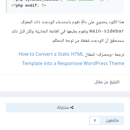
<?
php
endif
;
?>
هذا الكود يحتوي على دالّةٍ تقوم باستدعاء الوِدجت ذات المعرّفِ
وتقوم بطبعها في القائمة الجانبيّة ولكن قبل ذلك
main-sidebar
ستتحقّق أنّ الوِدجت مُفعّلة من لوحة التحكّم.
ترجمة -وبتصرّف- للمقال
How to Convert a Static HTML
Template into a Responsive WordPress Theme
التبليغ عن مقال
مشاركة
متابعون
2