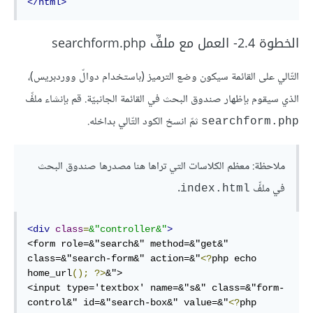
</
html
>
الخطوة 2.4- العمل مع ملفِّ searchform.php
التّالي على القائمة سيكون وضع الترميز (باستخدام دوالّ ووردبريس)،
الذي سيقوم بإظهار صندوق البحث في القائمة الجانبيّة. قم بإنشاء ملفِّ
ثمّ انسخ الكود التّالي بداخله.
searchform.php
ملاحظة: معظم الكلاسات التي تراها هنا مصدرها صندوق البحث
في ملفِّ
.
index.html
<div
class
=
&
"controller&"
>
<form role=&
"search&"
method
=&
"get&"
class
=&
"search-form&"
 action=&
"
<?
php echo 
home_url
();
?>
&"
>

<input 
type
=
'textbox'
 name=&
"s&"
class
=&
"form-
control&"
 id=&
"search-box&"
value
=&
"
<?
php 