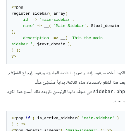
<?
php
register_sidebar
(
array
(
'id'
=>
'main-sidebar'
,
'name'
=>
 __
(
'Main Sidebar'
,
$text_domain
),
'description'
=>
 __
(
'This the main 
sidebar.'
,
$text_domain
),
)
);
?>
الكود أعلاه سيقوم بإنشاء تعريفٍ للقائمة الجانبيّة ويقوم بإرجاع المُعرِّف.
بعد هذا فلنقم باستدعاء هذه القائمة. بدايةً سنُنشِئ ملفَّ
في مجلّد قالبنا الرئيسيِّ ثمّ بعد ذلك أنسخ هذا الكود
sidebar.php
بداخله.
<?
php
if
(
 is_active_sidebar
(
'main-sidebar'
)
)
:
?>
<?
php
 dynamic_sidebar
(
'main-sidebar'
);
?>