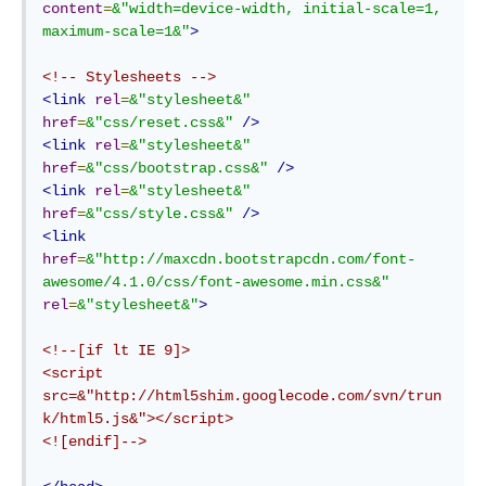
content
=
&"width=device-width,
initial-scale
=
1,
maximum-scale
=
1&"
>
<!-- Stylesheets -->
<
link
rel
=
&"stylesheet&"
href
=
&"css
/
reset.css
&"
/>
<
link
rel
=
&"stylesheet&"
href
=
&"css
/
bootstrap.css
&"
/>
<
link
rel
=
&"stylesheet&"
href
=
&"css
/
style.css
&"
/>
<
link
href
=
&"http:
//
maxcdn.bootstrapcdn.com
/
font-
awesome
/
4.1.0
/
css
/
font-awesome.min.css
&"
rel
=
&"stylesheet&"
>
<!--[if lt IE 9]>

<script 
src=&"http://html5shim.googlecode.com/svn/trun
k/html5.js&"></script>

<![endif]-->