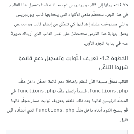
CSS لتحويلها إلى قالب ووردبريس ثم بعد ذلك قمنا بتفعيل هذا القالب.
في هذا الجزء ستتعلّم ماهي الأكواد التي يحتاجها قالب ووردبريس
والتّي سيتوجّب عليك إضافتها كي تتمكّن من إنشاء قالب ووردبريس
يعمل. بنهاية هذا الدّرس ستتحصّل على نفس القالب الذي أريناك صورةً
عنه في بداية الجزء الأوّل.
الخطوة 1.2- تعريف الثّوابتِ وتسجيل دعمِ قائمةِ
شريط التنقّل
القالب مُفعّلٌ مسبقا! الآن فلنقم بإضافة دعم قائمة التنقّل داخل ملفِّ
. فلنبدأ بإنشاء ملفِّ
في
functions.php
functions.php
المجلّد الرئيسيِّ لقالبنا. بعد ذلك، فلنقم بتعريف ثوابت مسار مجلّدِ قالبنا.
قُم بنسخ الكود أدناه داخل ملفِّ
الذي أنشأناه قبل
functions.php
قليل.