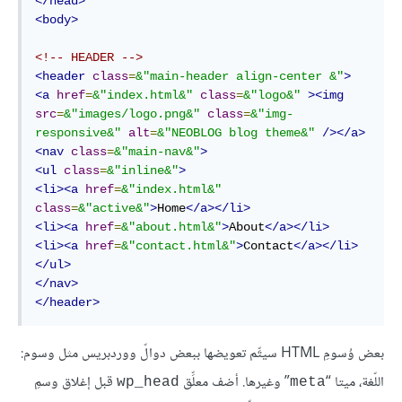
</
head
>
<
body
>
<!-- HEADER -->
<
header
class
=
&"main-header
align-center
 &"
>
<
a
href
=
&"index.html&"
class
=
&"logo&"
>
<
img
src
=
&"images
/
logo.png
&"
class
=
&"img-
responsive&"
alt
=
&"NEOBLOG
blog
theme
&"
/>
</
a
>
<
nav
class
=
&"main-nav&"
>
<
ul
class
=
&"inline&"
>
<
li
>
<
a
href
=
&"index.html&"
class
=
&"active&"
>
Home
</
a
>
</
li
>
<
li
>
<
a
href
=
&"about.html&"
>
About
</
a
>
</
li
>
<
li
>
<
a
href
=
&"contact.html&"
>
Contact
</
a
>
</
li
>
</
ul
>
</
nav
>
</
header
>
بعض وُسومِ HTML سيتِّم تعويضها ببعض دوالّ ووردبريس مثل وسوم:
اللّغة، ميتا “
” وغيرها. أضف معلِّق
قبل إغلاق وسمِ
wp_head
meta