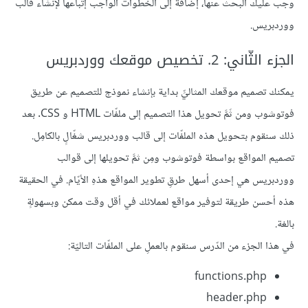
وجب عليك البحث عنها، إضافةً إلى الخطوات الواجب إتّباعها لإنشاء قالب
ووردبريس.
الجزء الثّاني: 2. تخصيص موقعك ووردبريس
يمكنك تصميم موقعك المثاليِّ بداية بإنشاء نموذج للتصميم عن طريق
فوتوشوب ومن ثَمَّ تحويل هذا التصميم إلى ملفّات HTML و CSS. بعد
ذلك سنقوم بتحويل هذه الملفّات إلى قالب ووردبريس شغّالٍ بالكامِل.
تصميم المواقع بواسطة فوتوشوب ومِن ثمَّ تحويلها إلى قوالب
ووردبريس هي إحدى أسهل طرقِ تطوير المواقع هذهِ الأيّام. في الحقيقة
هذه أحسن طريقة لتوفير مواقع لعملائك في أقل وقت ممكن وبسهولةٍ
بالغة.
في هذا الجزء من الدّرس سنقوم بالعملِ على الملفّات التاليّة:
functions.php
header.php