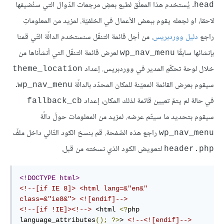
. يُستخدم هذا المعلِّق لطبع بعضِ مرجعات الدّوال التي سنُضيفها
head
لاحقا، او لجعله يقوم ببعض الأعمال في الخلفيّة. لمزيد من المعلوماتِ
راجع
دليل ووردبريس
. من أجل قائمة التنقّل سنستخدم الدالّة التّي قمنا
بإنشائها سابقًا
لعرض قائمة التنقّل التي أنشأناها من
wp_nav_menu
خلال لوحة تحكّمِ المدير في ووردبريس. إعداد
theme_location
سيقوم بعرض القائمة المعيّنة للمكان المحدّد بالدالّة
.
wp_nav_menu
في حالة لم يتمّ تعيين قائمة لذلك المكان، إعداد
fallback_cb
سيقوم بتحديد ما سيتّم عرضه. لمزيد من المعلومات حولَ دالّة
راجع هذه الصّفحة. قم بنسخ الكود التّالي داخل ملفّ
wp_nav_menu
لتعويض الكود الذي نسخته من قبل.
header.php
<!DOCTYPE html>
<!--[if IE 8]> <html lang=&"en&" 
class=&"ie8&"> <![endif]-->
<!--[if !IE]><!-->
<
html
<?
php
language_attributes
();
?>
>
<!--<![endif]-->