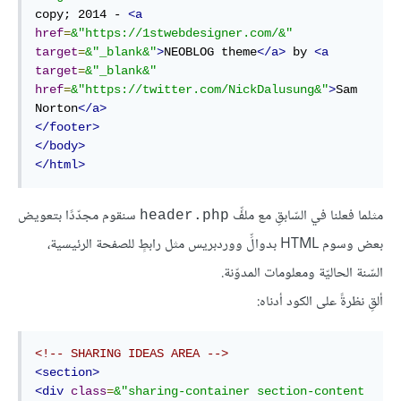
copy; 2014 - 
<
a
href
=
&"https:
//
1stwebdesigner.com
/&"
target
=
&"_blank&"
>
NEOBLOG theme
</
a
>
 by 
<
a
target
=
&"_blank&"
href
=
&"https:
//
twitter.com
/
NickDalusung
&"
>
Sam 
Norton
</
a
>
</
footer
>
</
body
>
</
html
>
مثلما فعلنا في السّابقِ مع ملفِّ
سنقوم مجدّدًا بتعويض
header.php
بعض وسوم HTML بدوالِّ ووردبريس مثل رابطٍ للصفحة الرئيسية،
السّنة الحاليّة ومعلومات المدوّنة.
ألقِ نظرةً على الكود أدناه:
<!-- SHARING IDEAS AREA -->
<
section
>
<
div
class
=
&"sharing-container
section-content