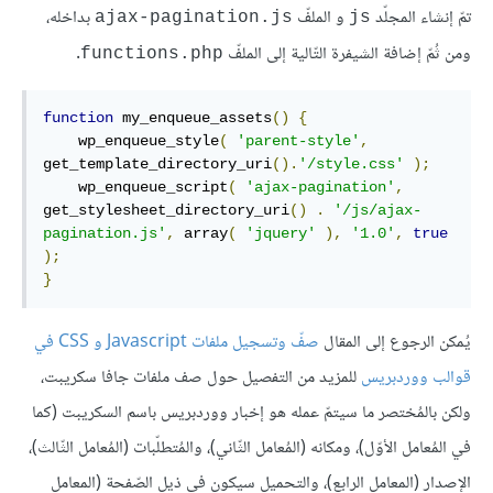
تمّ إنشاء المجلّد
و الملفّ
بداخله،
ajax-pagination.js
js
ومن ثُمّ إضافة الشيفرة التّالية إلى الملفّ
.
functions.php
function
 my_enqueue_assets
()
{
    wp_enqueue_style
(
'parent-style'
,
get_template_directory_uri
().
'/style.css'
);
    wp_enqueue_script
(
'ajax-pagination'
,
get_stylesheet_directory_uri
()
.
'/js/ajax-
pagination.js'
,
 array
(
'jquery'
),
'1.0'
,
true
);
}
يُمكن الرجوع إلى المقال
صفّ وتسجيل ملفات Javascript و CSS في
قوالب ووردبريس
للمزيد من التفصيل حول صف ملفات جافا سكريبت،
ولكن بالمُختصر ما سيتمّ عمله هو إخبار ووردبريس باسم السكريبت (كما
في المُعامل الأوّل)، ومكانه (المُعامل الثّاني)، والمُتطلّبات (المُعامل الثّالث)،
الإصدار (المعامل الرابع)، والتحميل سيكون في ذيل الصّفحة (المعامل