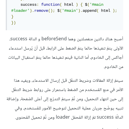
    success
:
function
(
 html 
)
{
 $
(
'#main 
#loader'
).
remove
();
 $
(
'#main'
).
append
(
 html 
);
}
})
أصبح هناك دالتين منفصلتين وهما beforeSend و الدالة success،
الأولى يتمّ تنفيذها حالما يتمّ الضغط على الرابط، قبل أنّ يُرسل استدعاء
أجاكس إلى الخادوم، أما الثانية فيتم تنفيذها حالما يتمّ استقبال البيانات
من الخادوم.
سيتمّ إزالة المقالات وشريط التنقّل قبل إرسال الاستدعاء، ويفيد هذا
الأمر في منع المُستخدم من الضغط باستمرار على روابط شريط التنقّل
إلى حين انتهاء التحميل، ومن ثُمّ سيتمّ التدرّج إلى أعلى الصّفحة، وإضافة
تنبيه يوضّح جريان عملية التحميل لتوضيح الأمور للمُستخدم، وفي
الدالّة success تمّ إزالة المُحمّل loader ومن ثُمّ تحميل المُحتوى.