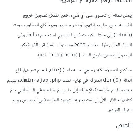
للوضوح.
my_ajax_pagination
يُمكن للدالة أنّ تحتوي على أي شيء، فمن المُمكن تسجيل خروج
المُستخدمين، جلب بياناتهم، أو نشر منشور، ومهما كان المطلوب عودته
(return) إلى جافا سكريبت فمن الضروري استخدام echo، وفي
المثال الحالي تمّ استخدام echo مع عنوان المُدوّنة، والّذي يُمكن
الوصول إليه عن طريق الدالة
.
()get_bloginfo
ستكون الخطوة الأخيرة هي استخدام
، فبعدم تعريفها، فإن
die
()
الدالة
المعرّفة في نهاية الملف
سيتمّ
admin-ajax.php
(dir(0
تنفيذها ليتم طباعة 0 بالإضافة إلى ما سيتمّ طباعته في الدالة الّتي يتمّ
كتابتها حاليًّا، والآن إن تمّت تجربة الشيفرة السابقة فمن المفترض رؤية
عنوان الموقع.
تلخيص