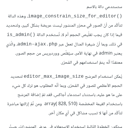
ستستدعي دالة بالاسم
، وهذه الدالة
()image_constrain_size_for_editor
تتأكّد من أنّ الصور في محرّر المنشور ليست عريضة بشكل كبير، ولتحديد
فيما إذا كان يجب تقلّيص الحجم أم لا، تُستخدم الدالة
()is_admin
في ذلك، وبما أنّ شيفرة المثال تعمل عبر
، والّذي
admin-ajax.php
يعتبر admin في نهاية الأمر، سيُقلّص ووردبريس من حجم الصور،
معتقدًا أنّه يتمّ استخدامهم في المُحرّر.
يُمكن استخدام المرشح
لتحديد
editor_max_image_size
الحجم الأعظمي للصور في المُحرّر، وبما أنّه المطلوب هو ترك كل شيء
على ما هو عليه، باستثناء استدعاء أجاكس، فقد تمّ إضافة المرشح
باستخدام القيمة المخصّصة (array( 828, 510 ومن ثُمّ إزالتها مباشرة
لتأكّد من أنها لا تسبب مشاكل في أي مكان آخر.
ستكون الخطوة التّالية استخدام الاستعلام في عرض المنشورات، حيثُ