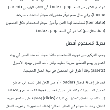
تمّ نسخ الكثير من الملفّ
في القالب الرئيسي (parent
index.php
theme)، وفي حال عدم توفّر منشورات سيتمّ استخدام عارضة
(template) مُخصّصة لهذا الأمر، وأخيرًا سيتمّ استخدام شكل التصفيح
(pagination) كما هو في الملفّ
.
index.php
تجربة مُستخدِم أفضل
يجب التركيز على تجربة المُستخدم دائمًا، حيثُ أنّه عند العمل في بيئة
التطوير يبدو التصفّح سريعًا للغاية، ولكن تأخذ الصور وبقيّة الأصول
(assets) وقتًا أطول في التحميل في بيئة العمل الحقيقيّة.
يُفترض إضافة مُحمّل (loader) أو على الأقل نصّ يُشير إلى جريان
تحميل المنشورات وذلك في سبيل تحسين تجربة المُستخدم، وبالإضافة
إلى ذلك من المُمكن تعطيل أي نقرات (clicks) إضافيّة على عناصر شريط
التنقل، وهذا ما سيتمّ في المثال الحالي: إخفاء المنشورات وشريط التنقل