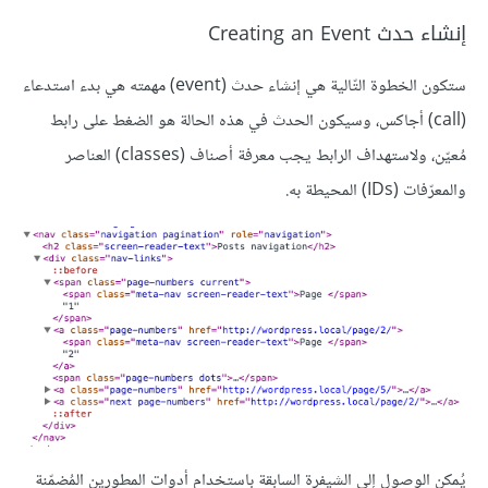
إنشاء حدث Creating an Event
ستكون الخطوة التّالية هي إنشاء حدث (event) مهمته هي بدء استدعاء
(call) أجاكس، وسيكون الحدث في هذه الحالة هو الضغط على رابط
مُعيّن، ولاستهداف الرابط يجب معرفة أصناف (classes) العناصر
والمعرّفات (IDs) المحيطة به.
يُمكن الوصول إلى الشيفرة السابقة باستخدام أدوات المطورين المُضمّنة