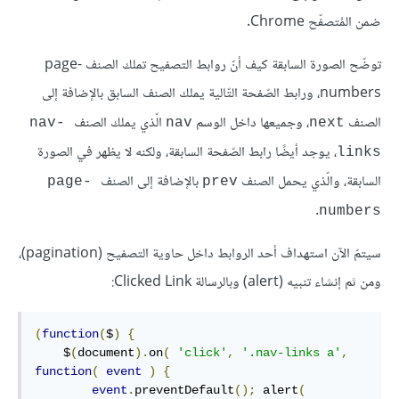
ضمن المُتصفّح Chrome.
توضّح الصورة السابقة كيف أنّ روابط التصفيح تملك الصنف page-
numbers، ورابط الصّفحة التّالية يملك الصنف السابق بالإضافة إلى
الصنف
، وجميعها داخل الوسم
الّذي يملك الصنف
nav-
nav
next
، يوجد أيضًا رابط الصّفحة السابقة، ولكنه لا يظهر في الصورة
links
السابقة، والّذي يحمل الصنف
بالإضافة إلى الصنف
page-
prev
.
numbers
سيتمّ الآن استهداف أحد الروابط داخل حاوية التصفيح (pagination)،
ومن ثم إنشاء تنبيه (alert) وبالرسالة Clicked Link:
(
function
(
$
)
{
    $
(
document
).
on
(
'click'
,
'.nav-links a'
,
function
(
event
)
{
event
.
preventDefault
();
 alert
(