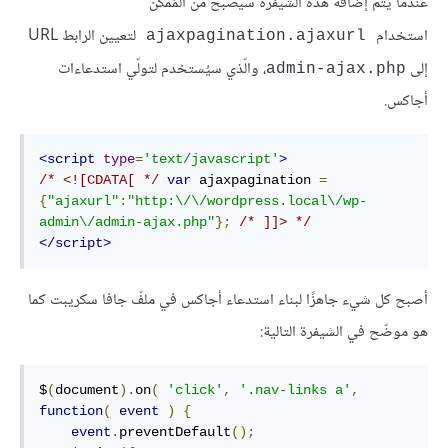
عندما يتمّ إضافة هذه الشيفرة سيصبح من المُمكن
استخدام
لتعيين الرابط URL
ajaxpagination.ajaxurl
إلى
، والّذي سيُستخدم لتولّي استدعاءات
admin-ajax.php
أجاكس.
<script
type
=
'text/javascript'
>
/* <![CDATA[ */
var
 ajaxpagination 
=
{
"ajaxurl"
:
"http:\/\/wordpress.local\/wp-
admin\/admin-ajax.php"
};
/* ]]> */
</script>
أصبح كل شيء جاهزًا لبناء استدعاء أجاكس في ملفّ جافا سكريبت كما
هو موضّح في الشيفرة التالية:
$
(
document
).
on
(
'click'
,
'.nav-links a'
,
function
(
event
)
{
event
.
preventDefault
();