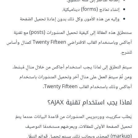
إضافة عناصر إلى سلّة التسوّق.
إنشاء نماذج (forms) ديناميكيّة.
وإليه من هذه الأمور، وكل ذلك بدون إعادة تحميل الصّفحة
ستتطرّق هذه المقالة إلى كيفيّة تحميل المنشورات (posts) مع تقنيّة
أجاكس وباستخدام القالب الافتراضي Twenty Fifteen كمثال وأساس
للشرح.
سيتمّ التطرّق إلى لماذا يجب استخدام أجاكس من خلال مثالٍ مُبسّط،
ومن ثُمّ سيتمّ العمل على مثال آخر وتحميل المنشورات باستخدام
أجاكس وذلك باستخدام القالب Twenty Fifteen.
لماذا يجب استخدام تقنية AJAX؟
يَطلب سكريبت ووردبريس المنشورات من قاعدة البيانات عندما يتمّ
تحميل الصفحة الأولى للمقالات، ويعرضهم مستخدمًا التوصيف
(markup) المحدّد، وبجانب ذلك، سيتم تحميل قوائم التنقّل