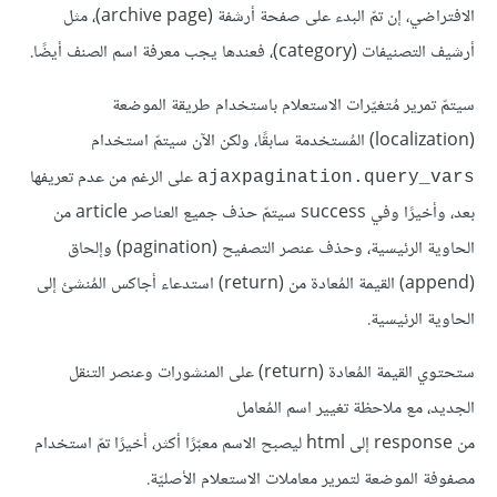
الافتراضي، إن تمّ البدء على صفحة أرشفة (archive page)، مثل
أرشيف التصنيفات (category)، فعندها يجب معرفة اسم الصنف أيضًا.
سيتمّ تمرير مُتغيّرات الاستعلام باستخدام طريقة الموضعة
(localization) المُستخدمة سابقًا، ولكن الآن سيتمّ استخدام
على الرغم من عدم تعريفها
ajaxpagination.query_vars
بعد، وأخيرًا وفي success سيتمّ حذف جميع العناصر article من
الحاوية الرئيسية، وحذف عنصر التصفيح (pagination) وإلحاق
(append) القيمة المُعادة من (return) استدعاء أجاكس المُنشئ إلى
الحاوية الرئيسية.
ستحتوي القيمة المُعادة (return) على المنشورات وعنصر التنقل
الجديد، مع ملاحظة تغيير اسم المُعامل
من response إلى html ليصبح الاسم معبّرًا أكثر، أخيرًا تمّ استخدام
مصفوفة الموضعة لتمرير معاملات الاستعلام الأصليّة.