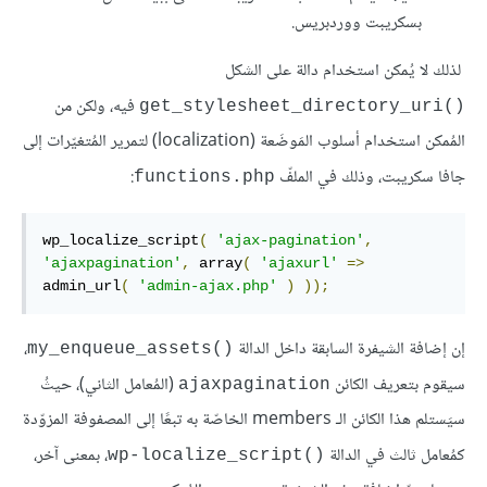
بسكريبت ووردبريس.
لذلك لا يُمكن استخدام دالة على الشكل
فيه، ولكن من
()get_stylesheet_directory_uri
المُمكن استخدام أسلوب المَوضَعة (localization) لتمرير المُتغيّرات إلى
جافا سكريبت، وذلك في الملفّ
:
functions.php
wp_localize_script
(
'ajax-pagination'
,
'ajaxpagination'
,
 array
(
'ajaxurl'
=>
admin_url
(
'admin-ajax.php'
)
));
إن إضافة الشيفرة السابقة داخل الدالة
،
()my_enqueue_assets
سيقوم بتعريف الكائن
(المُعامل الثاني)، حيثُ
ajaxpagination
سيَستلم هذا الكائن الـ members الخاصّة به تبعًا إلى المصفوفة المزوّدة
كمُعامل ثالث في الدالة
، بمعنى آخر،
()wp-localize_script