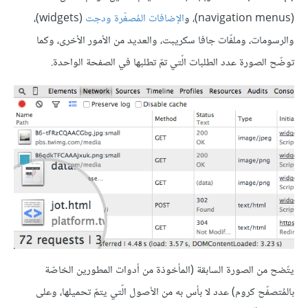
(navigation menus)، و
الإضافات المُصغّرة ودجت
(widgets)،
والرسومات، وملفّات جافا سكريبت، والعديد من الأمور الأخرى، وكما
توضّح الصورة عدد الطلبات الّتي تمّ تطلبها في الصفحة الواحدة.
يتّضح من الصورة السابقة (المأخوذة من أدوات المطورين الخاصّة
بالمُتصفّح كروم) عدد لا بأس به من الأصول الّتي يتمّ تحميلها، وعلى