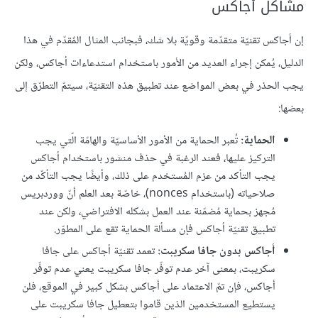
مشاكل أجاكس
إن أجاكس تقنيّة متقدّمة وقويّة بلا شك، فبجانب المثال المٌقدّم في هذا
الدليل، يُمكن إجراء العديد من الأمور باستخدام استدعاءات أجاكس، ولكن
يجب الحذر في بعض المواضع عند تطبيق هذه التقنيّة، سيتمّ التطرّق إلى
بعضها:
الحماية:
تُعبر الحماية من الأمور الأساسيّة والهامّة الّتي يجب
التركيز عليها، فعند الرغبة في حذف منشور باستخدام أجاكس
يجب التأكد من عزم المُستخدم على ذلك، وأيضًا يجب التأكّد من
صلاحياته (باستخدام nonces)، خاصّة بعد العلم أنّ ووردبريس
مُجهز بحماية مُضمّنة عند العمل بشكله الافتراضي، ولكن عند
تطبيق تقنيّة أجاكس فإن مسألة الحماية تقع على المطوّر.
أجاكس بدون جافا سكريبت:
تعمد تقنيّة أجاكس على جافا
سكريبت، بمعنى آخر عدم توفّر جافا سكريبت يعني عدم توفّر
أجاكس، فإن تمّ الاعتماد على أجاكس بشكل كبير في الموقع، فلن
يستطيع المستخدمين الذين قاموا بتعطيل جافا سكريبت على