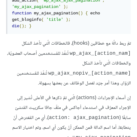
add_action
(
'wp_ajax_ajax_pagination'
,
'my_ajax_pagination'
);
function
 my_ajax_pagination
()
{
 echo 
get_bloginfo
(
'title'
);
die
();
}
تمّ ربط دالّة مع خطافين (hooks)، فالخطافات الّتي تأخذ الشكل
تُنفّذ للمُستخدمين أصحاب العضويّة،
[wp_ajax_[action_nam
والخطافات الّتي تأخذ الشكل
تُنفّذ للمُستخدمين
[wp_ajax_nopiv_[action_name
الزوّار، وهذا أمر جيّد لفصل الوظائف عن بعضها بسهولة.
إن أسماء الإجراءات (actions) الّتي تمّ ذكرها في الأعلى تُشير إلى
الإجراء المعرّف في استدعاء أجاكس في ملفّ جافا سكريبت المُنشئ
سابقًا (
)، أي من المُفترض أنّ
action: ajax_pagination
يتطابقا، أما اسم الدالة فمن الممكن أنّ يكون أي اسم، وتم اختيار الاسم