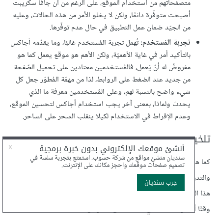
متصفحاتهم من استخدام الموقع، على الرغم من أن جافا سكريبت
أصبحت متوفّرة دائمًا، ولكن لا يخلو الأمر من هذه الحالات، وعليه
من الجيّد ضمان عمل التطبيق في حال عدم توفّرها.
تجربة المُستخدم:
تُهمل تجربة المُستخدم غالبًا، وما يقدّمه أجاكس
بالتأكيد أمر في غاية الأهميّة، ولكن الأهم هو موقع يعمل كما هو
مفروضٌ له أنّ يَعمل، فالمُستخدمين معتادين على تحميل الصّفحة
من جديد عند الضغط على الروابط، لذا من مهمّة المُطوّر جعل كل
شيء واضح بالنسبة لهم، وعلى المُستخدمين معرفة ما الذي
يحدث ولماذا، بمعنى آخر يجب استخدام أجاكس لتحسين الموقع،
وعدم الإفراط في الاستخدام لكيلا ينقلب السحر على الساحر.
تلخيص
كما هو مُلاحظ إن تطبيق تقنيّة أجاكس يتطلّب القليل من التحضير
والتدريب، ولكن مع التكرار ستصبح الأمور سهلة وميسرة، وربّما قراءة
هذا الدرس قد استغرقت بعض الوقت، وسيستغرق تطبيق المثال أيضًا
وقتًا أطول وخاصّة في المرّة الأولى، ولكن مع المُمارسة ستغدو الأمور