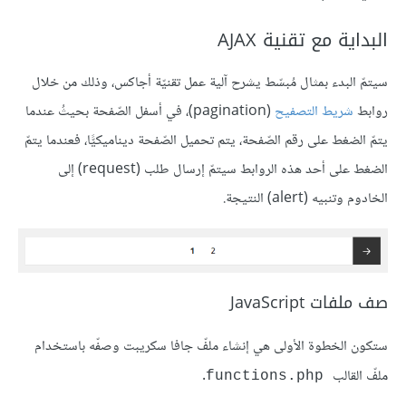
البداية مع تقنية AJAX
سيتمّ البدء بمثال مُبسّط يشرح آلية عمل تقنيّة أجاكس، وذلك من خلال
روابط
شريط التصفيح
(pagination)، في أسفل الصّفحة بحيثُ عندما
يتمّ الضغط على رقم الصّفحة، يتم تحميل الصّفحة ديناميكيًّا، فعندما يتمّ
الضغط على أحد هذه الروابط سيتمّ إرسال طلب (request) إلى
الخادوم وتنبيه (alert) النتيجة.
صف ملفات JavaScript
ستكون الخطوة الأولى هي إنشاء ملفّ جافا سكريبت وصفّه باستخدام
ملفّ القالب
.
functions.php