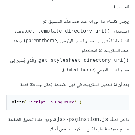
الخامس).
يجدر الانتباه هنا إلى إنه عند صفّ ملفّ التنسيق، تمّ
استخدام
، وهذه
()get_template_directory_uri
الدالة دائمًا تُشير إلى مسار القالب الرئيسي (parent theme)، وعند
صف السكريبت تمّ استخدام
، والّذي يُشير إلى
()get_stylesheet_directory_uri
مسار القالب الفرعي (chiled theme).
بعد أن تمّ تحميل السكريبت في ذيل الصّفحة، يُمكن ببساطة كتابة:
alert
(
‘
Script
Is
Enqueued
’
)
داخل الملفّ
، ومع إعادة تحميل الصّفحة
ajax-pagination.js
سيتمّ معرفة فيما إذا كان السكريبت يعمل أم لا.