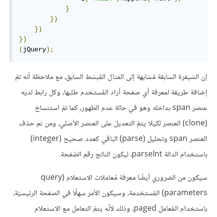
}
})
})
})
(
jQuery
);
إن الشيفرة السابقة مُشابهة إلى المثال المُبسّط السابق، مع ملاحظة أنه تمّ
إضافة طريقة لمعرفة أي صفحة أراد المُستخدم طلبها، وكل رابط لديه
عنصر span بداخله وهو في حالة عدم الظهور، كما تمّ استنساخ
(clone) العنصر لكيلا يتمّ التعديل على العنصر الأصلي، ومن ثم حذف
العنصر span وتحليل (parse) الباقي كعدد صحيح (integer)
باستخدام الدالة parseInt، ليكون الناتج رقم الصّفحة.
سيكون من الضروري أيضًا معرفة مُعاملات الاستعلام (query
parameters) المُستخدمة، وسيكون الأمر سهلًا في الصفحة الرئيسيّة،
باستخدام المُعامل paged، وذلك لأنّه يتمّ التعامل مع الاستعلام