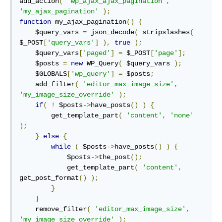
add_action
(
'wp_ajax_ajax_pagination'
,
'my_ajax_pagination'
);
function
 my_ajax_pagination
()
{
    $query_vars 
=
 json_decode
(
 stripslashes
(
$_POST
[
'query_vars'
]
),
true
);
    $query_vars
[
'paged'
]
=
 $_POST
[
'page'
];
    $posts 
=
new
 WP_Query
(
 $query_vars 
);
    $GLOBALS
[
'wp_query'
]
=
 $posts
;
    add_filter
(
'editor_max_image_size'
,
'my_image_size_override'
);
if
(
!
 $posts
->
have_posts
()
)
{
        get_template_part
(
'content'
,
'none'
);
}
else
{
while
(
 $posts
->
have_posts
()
)
{
            $posts
->
the_post
();
            get_template_part
(
'content'
,
get_post_format
()
);
}
}
    remove_filter
(
'editor_max_image_size'
,
'my_image_size_override'
);