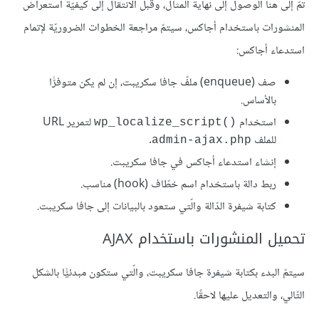
تمّ إلى هنا الوصول إلى نهاية المثال، وقبل الانتقال إلى كيفيّة استعراض
المنشورات باستخدام أجاكس، سيتمّ مراجعة الخطوات الضروريّة لإتمام
استدعاء أجاكس:
صف (enqueue) ملفّ جافا سكريبت، إن لم يكن متوفرًّا
بالأساس.
استخدام
لتمرير URL
wp_localize_script
()
للملف
.
admin-ajax.php
إنشاء استدعاء أجاكس في جافا سكريبت.
ربط دالة باستخدام اسم خطّاف (hook) مناسب.
كتابة شيفرة الدّالة والّتي ستعود بالبيانات إلى جافا سكريبت.
تحميل المنشورات باستخدام AJAX
سيتمّ البدء بكتابة شيفرة جافا سكريبت، والّتي ستكون مبدئيًّا بالشكل
التّالي، والتعديل عليها لاحقًا.