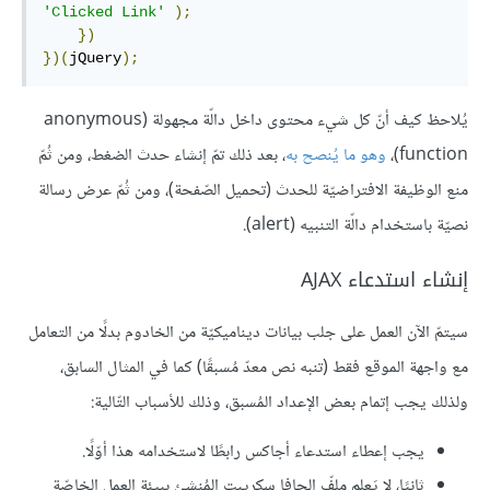
'Clicked Link'
);
})
})(
jQuery
);
يُلاحظ كيف أنّ كل شيء محتوى داخل دالّة مجهولة (anonymous
function)،
وهو ما يُنصح به
، بعد ذلك تمّ إنشاء حدث الضغط، ومن ثُمّ
منع الوظيفة الافتراضيّة للحدث (تحميل الصّفحة)، ومن ثُمّ عرض رسالة
نصيّة باستخدام دالّة التنبيه (alert).
إنشاء استدعاء AJAX
سيتمّ الآن العمل على جلب بيانات ديناميكيّة من الخادوم بدلًا من التعامل
مع واجهة الموقع فقط (تنبه نص معدّ مُسبقًا) كما في المثال السابق،
ولذلك يجب إتمام بعض الإعداد المُسبق، وذلك للأسباب التّالية:
يجب إعطاء استدعاء أجاكس رابطًا لاستخدامه هذا أوّلًا.
ثانيًا، لا يَعلم ملفّ الجافا سكريبت المُنشئ ببيئة العمل الخاصّة