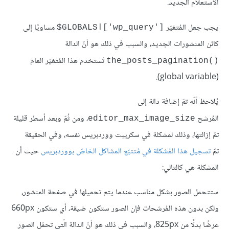
الاستعلام الجديد.
يجب جعل المُتغيّر
مساويًا إلى
['wp_query']اGLOBALS$
كائن المنشورات الجديد، والسبب في ذلك هو أنّ الدالة
تَستخدم هذا المُتغيّر العام
()the_posts_pagination
(global variable).
يُلاحظ أنّه تمّ إضافة دالة إلى
المُرشح
، ومن ثُمّ وبعد أسطر قليلة
editor_max_image_size
تمّ إزالتها، وذلك لمشكلة في سكريبت ووردبريس نفسه، وفي الحقيقة
تمّ
تسجيل هذا المُشكلة في مُتتبّع المشاكل الخاصّ بووردبريس
حيث أن
المشكلة هي كالتالي:
ستتحمل الصور بشكل مناسب عندما يتم تحميلها في صفحة المنشور،
ولكن بدون هذه المُرشحات فإن الصور ستكون ضيقة، أي ستكون 660px
عرضًا بدلًا من 825px، والسبب في ذلك هو أنّ الدالة الّتي تحمّل الصور