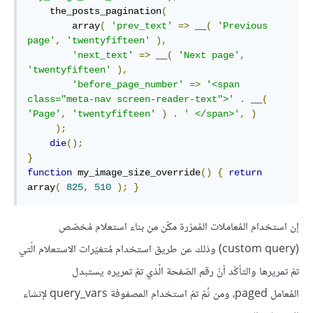
    the_posts_pagination
(
        array
(
'prev_text'
=>
 __
(
'Previous 
page'
,
'twentyfifteen'
),
'next_text'
=>
 __
(
'Next page'
,
'twentyfifteen'
),
'before_page_number'
=>
'<span 
class="meta-nav screen-reader-text">'
.
 __
(
'Page'
,
'twentyfifteen'
)
.
' </span>'
,
)
);
die
();
}
function
 my_image_size_override
()
{
return
array
(
825
,
510
);
}
إن استخدام المُعاملات المُمرّرة مكّن من بناء استعلام مُخصّص
(custom query) وذلك عن طريق استخدام مُتغيّرات الاستعلام الّتي
تمّ تمريرها والتأكّد أنّ رقم الصّفحة الّذي تمّ تمريره يستبدل
المُعامل paged، ومن ثُمّ تمّ استخدام المصفوفة query_vars لإنشاء