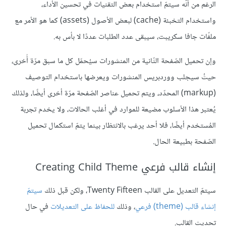
الرغم من أنّه سيتمّ استخدام بعض التقنيات في تحسين الأداء،
واستخدام التخبئة (cache) لبعض الأصول (assets) كما هو الأمر مع
ملفّات جافا سكريبت، سيبقى عدد الطلبات عددًا لا بأس به.
وإن تحميل الصّفحة الثّانية من المنشورات سيُحمّل كل ما سبق مرّة أُخرى،
حيثُ سيجلب ووردبريس المنشورات ويعرضها باستخدام التوصيف
(markup) المحدّد، ويتم تحميل عناصر الصّفحة مرّة أخرى أيضًا، ولذلك
يُعتبر هذا الأسلوب مضيعة للموارد في أغلب الحالات، ولا يخدم تجربة
المُستخدم أيضًا، فلا أحد يرغب بالانتظار بينما يتمّ استكمال تحميل
الصّفحة بطبيعة الحال.
إنشاء قالب فرعي Creating Child Theme
سيتمّ التعديل على القالب Twenty Fifteen، ولكن قبل ذلك
سيتمّ
إنشاء قالب (theme) فرعي
، وذلك
للحفاظ على التعديلات
في حال
تحديث القالب.