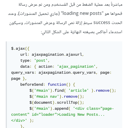
مباشرةً بعد عملية الضغط من قبل المُستخدِم ومن ثم عرض رسالة
فحواها هو "loading new posts" (جاري تحميل المنشورات)، وعند
الحدث success سيتمّ إزالة نص الرسالة وعرض المنشورات، وسيكون
استدعاء أجاكس بصيغته النهائيّة على الشكل التّالي:
$
.
ajax
({
    url
:
 ajaxpagination
.
ajaxurl
,
    type
:
'post'
,
    data
:
{
 action
:
'ajax_pagination'
,
query_vars
:
 ajaxpagination
.
query_vars
,
 page
:
page 
},
    beforeSend
:
function
()
{
        $
(
'#main'
).
find
(
'article'
).
remove
();
        $
(
'#main nav'
).
remove
();
        $
(
document
).
scrollTop
();
        $
(
'#main'
).
append
(
'<div class="page-
content" id="loader">Loading New Posts...
</div>'
);
},