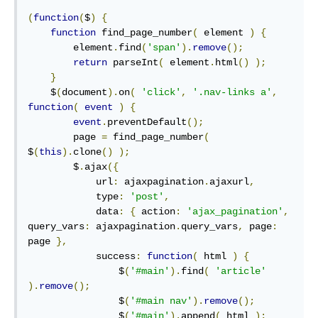
(
function
(
$
)
{
function
 find_page_number
(
 element 
)
{
        element
.
find
(
'span'
).
remove
();
return
 parseInt
(
 element
.
html
()
);
}
    $
(
document
).
on
(
'click'
,
'.nav-links a'
,
function
(
event
)
{
event
.
preventDefault
();
        page 
=
 find_page_number
(
$
(
this
).
clone
()
);
        $
.
ajax
({
            url
:
 ajaxpagination
.
ajaxurl
,
            type
:
'post'
,
            data
:
{
 action
:
'ajax_pagination'
,
query_vars
:
 ajaxpagination
.
query_vars
,
 page
:
page 
},
            success
:
function
(
 html 
)
{
                $
(
'#main'
).
find
(
'article'
).
remove
();
                $
(
'#main nav'
).
remove
();
                $
(
'#main'
).
append
(
 html 
);