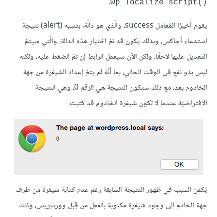
.
()wp_localize_script
يقوم أخيرًا المُعامل success، والّذي هو دالّة، بتنبيه (alert) نتيجة
استدعاء أجاكس، وبذلك يكون قد تمّ اختبار هذه الدالة، والّتي سيتمّ
التعديل عليها لاحقًا، ولكن الآن سيعمل الرابط إن تمّ الضغط عليه، ولكنه
ليس بذو نفعٍ في الوقت الحالي، بما أنّه لم يتمّ إعداد الشيفرة من جهة
الخادوم بعد، مع ذلك ستكون النتيجة هي الرقم 0، وهي النتيجة
الافتراضيّة عندما لا تكون شيفرة الخادوم قد كتبت.
يَكمن السبب في ظهور النتيجة السابقة رغم عدم كتابة شيفرة من طرف
جهة الخادم إلى وجود شيفرة مكتوبة بالفعل من قِبل ووردبريس، وذلك