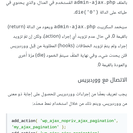
بالملف
المُستخدم في المثال، والّذي يحتوي في
admin-ajax.php
طياته على الدالة
.
('die('0
سيَخمد السكريبت
ويعود من الدالة (return)
admin-ajax.php
بالقيمة 0، في حال عدم تزويد أي إجراء (action)، ولكن إن تمّ تزويد
إجراء ولم يتمّ تزويد الخطافات (hooks) المطلوبة من قِبل ووردبريس
فلن يحدث شيء، وفي نهاية الملفّ سيتمّ الخمود (die) مرّة أُخرى
والعودة بالقيمة 0.
الاتصال مع ووردبريس
يجب تعريف بعضًا من إجراءات ووردبريس للحصول على إجابة ذو معنى
من ووردبريس، ويتم ذلك من خلال استخدام نمط محدّد:
add_action
(
'wp_ajax_nopriv_ajax_pagination'
,
'my_ajax_pagination'
);