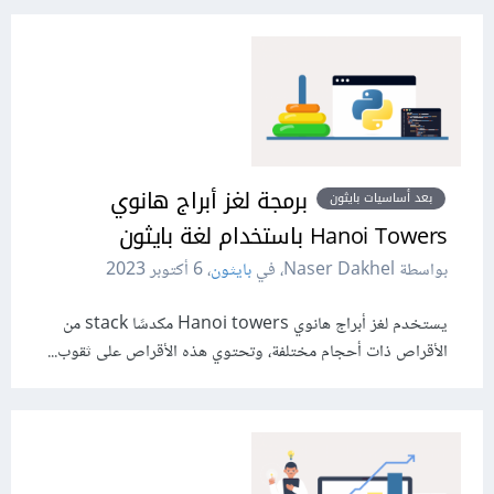
برمجة لغز أبراج هانوي
بعد أساسيات بايثون
Hanoi Towers باستخدام لغة بايثون
بواسطة Naser Dakhel، في
بايثون
،
6 أكتوبر 2023
يستخدم لغز أبراج هانوي Hanoi towers مكدسًا stack من
الأقراص ذات أحجام مختلفة، وتحتوي هذه الأقراص على ثقوب...