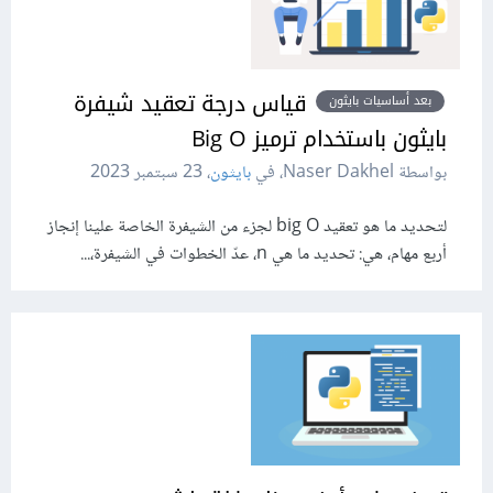
قياس درجة تعقيد شيفرة
بعد أساسيات بايثون
بايثون باستخدام ترميز Big O
بواسطة Naser Dakhel، في
بايثون
،
23 سبتمبر 2023
لتحديد ما هو تعقيد big O لجزء من الشيفرة الخاصة علينا إنجاز
أربع مهام، هي: تحديد ما هي n، عدّ الخطوات في الشيفرة،...