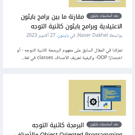
مقارنة ما بين برامج بايثون
بعد أساسيات بايثون
الاعتيادية وبرامج بايثون كائنية التوجه
بواسطة Naser Dakhel، في
بايثون
،
27 أكتوبر 2023
تعرّفنا في المقال السابق على مفهوم البرمجة كائنية التوجه - أو
اختصارًا OOP- وكيفية تعريف الأصناف classes في لغة...
البرمجة كائنية التوجه
بعد أساسيات بايثون
Object-Oriented Programming والأصناف