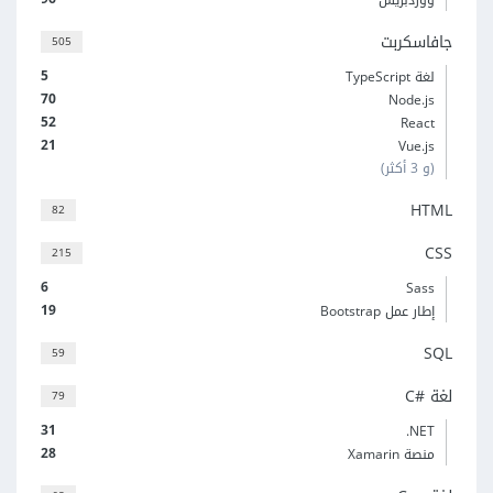
ووردبريس
جافاسكربت
505
5
لغة TypeScript
70
Node.js
52
React
21
Vue.js
(و 3 أكثر)
HTML
82
CSS
215
6
Sass
19
إطار عمل Bootstrap
SQL
59
لغة C#‎
79
31
‎.NET
28
منصة Xamarin