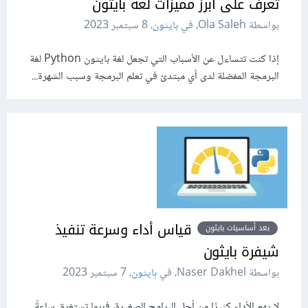
تعرف على أبرز مميزات لغة بايثون
بواسطة Ola Saleh، في
بايثون
،
8 سبتمبر 2023
إذا كنت تتساءل عن الأسباب التي تجعل لغة بايثون Python لغة
البرمجة المفضلة لدى أي مبتدئ في تعلم البرمجة وسبب الشهرة...
قياس أداء وسرعة تنفيذ
بعد أساسيات بايثون
شيفرة بايثون
بواسطة Naser Dakhel، في
بايثون
،
7 سبتمبر 2023
لا يهم الأداء كثيرًا من أجل البرامج الصغيرة، فربما تستغرق ساعةً