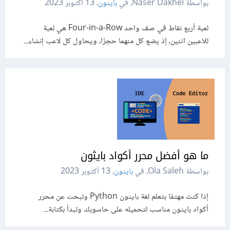
بواسطة Naser Dakhel، في
بايثون
،
13 أكتوبر 2023
لعبة أربع نقاط في صف واحد Four-in-a-Row هي لعبة
للاعبين اثنين، إذ يضع كل منهما حجرًا، ويحاول كل لاعب إنشاء...
ما هو أفضل محرر أكواد بايثون
بواسطة Ola Saleh، في
بايثون
،
13 أكتوبر 2023
إذا كنت مهتمًا بتعلم لغة بايثون Python وتبحث عن محرر
أكواد بايثون مناسب لتحميله على حاسوبك وتبدأ بكتابة...