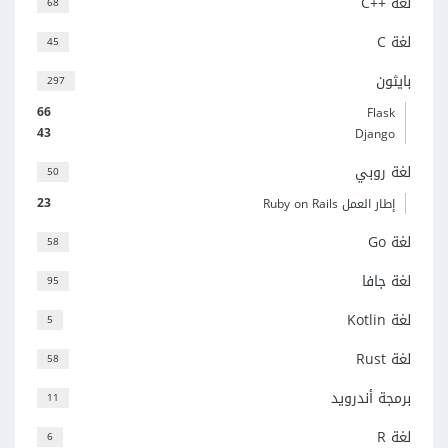
لغة C++‎
68
لغة C
45
بايثون
297
66
Flask
43
Django
لغة روبي
50
23
إطار العمل Ruby on Rails
لغة Go
58
لغة جافا
95
لغة Kotlin
5
لغة Rust
58
برمجة أندرويد
11
لغة R
6