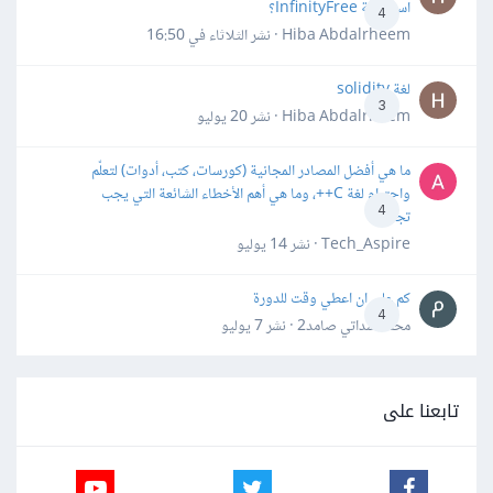
استضافة InfinityFree؟
4
Hiba Abdalrheem · نشر
الثلاثاء في 16:50
لغة solidity
3
Hiba Abdalrheem · نشر
20 يوليو
ما هي أفضل المصادر المجانية (كورسات، كتب، أدوات) لتعلّم
واحترام لغة C++، وما هي أهم الأخطاء الشائعة التي يجب
4
تجنبها؟
Tech_Aspire · نشر
14 يوليو
كم علي ان اعطي وقت للدورة
4
محمد سداتي صامد2 · نشر
7 يوليو
تابعنا على