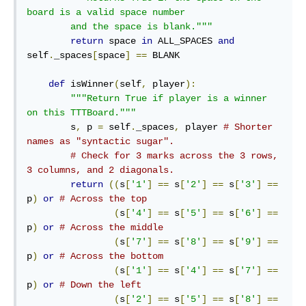
board is a valid space number

        and the space is blank."""
return
 space 
in
 ALL_SPACES 
and
self
.
_spaces
[
space
]
==
 BLANK

def
 isWinner
(
self
,
 player
):
"""Return True if player is a winner 
on this TTTBoard."""
        s
,
 p 
=
 self
.
_spaces
,
 player 
# Shorter 
names as "syntactic sugar".
# Check for 3 marks across the 3 rows, 
3 columns, and 2 diagonals.
return
((
s
[
'1'
]
==
 s
[
'2'
]
==
 s
[
'3'
]
==
p
)
or
# Across the top
(
s
[
'4'
]
==
 s
[
'5'
]
==
 s
[
'6'
]
==
p
)
or
# Across the middle
(
s
[
'7'
]
==
 s
[
'8'
]
==
 s
[
'9'
]
==
p
)
or
# Across the bottom
(
s
[
'1'
]
==
 s
[
'4'
]
==
 s
[
'7'
]
==
p
)
or
# Down the left
(
s
[
'2'
]
==
 s
[
'5'
]
==
 s
[
'8'
]
==