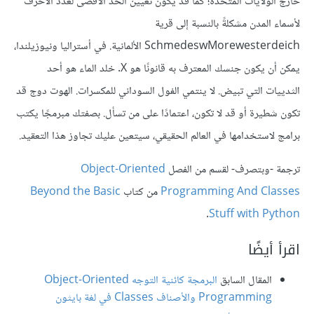
خارج الولايات المتحدة؛ كما قد يكون تعيين الحد الأقصى لعدد الأحرف
لأسماء المدن مشكلةً بالنسبة إلى قرية
SchmedeswMorewesterdeich الألمانية. في أستراليا ونيوزيلندا،
يمكن أن يكون جنسك المعترف به قانونًا هو X. خلد الماء هو أحد
الثدييات التي تبيض. لا ينتمي الفول السوداني للمكسرات. الهوت دوج قد
تكون شطيرة أو قد لا تكون، اعتمادًا على من تسأل. بصفتك مبرمجًا يكتب
برامج لاستخدامها في العالم الحقيقي، سيتعين عليك تجاوز هذا التعقيد.
ترجمة -وبتصرف- لقسم من الفصل
Object-Oriented
Programming And Classes
من كتاب
Beyond the Basic
.
Stuff with Python
اقرأ أيضًا
المقال السابق
البرمجة كائنية التوجه Object-Oriented
Programming والأصناف Classes في لغة بايثون