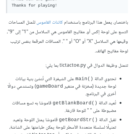
باختصار، يعمل هذا البرنامج باستخدام
كائنات القاموس
لتُمثل المساحات
التسع على لوحة إكس أو. مفاتيح القاموس هي السلاسل من "1" إلى "9"،
وقيمها هي السلاسل "X" أو "O" أو " ". المسافات المرقمة بنفس ترتيب
لوحة مفاتيح الهاتف.
تتمثل وظيفة الدوال في tictactoe.py بما يلي:
تحتوي الدالة
على الشيفرة التي تُنشئ بنية بيانات
main()‎‎
لوحة جديدة (مخزنة في متغير
) وتستدعي دوالًا
gameBoard
أخرى في البرنامج.
تُعيد الدالة
قاموسًا به تسع مسافات
getBlankBoard()‎‎
مضبوطة على " " للوحة فارغة.
تقبل الدالة
قاموسًا يمثل اللوحة وتعيد
getBoardStr()‎‎
تمثيلًا لسلسلة متعددة الأسطر للوحة يمكن طباعتها على الشاشة،