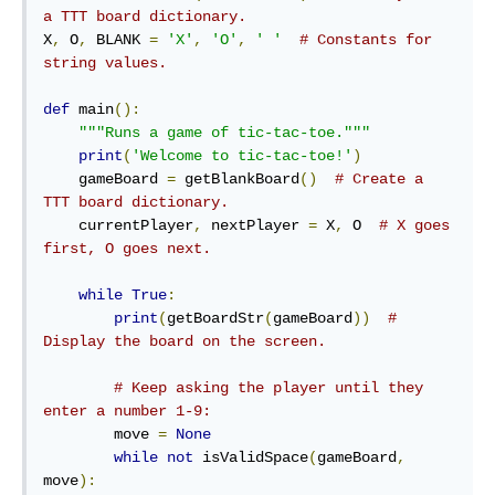
a TTT board dictionary.
X
,
 O
,
 BLANK 
=
'X'
,
'O'
,
' '
# Constants for 
string values.
def
 main
():
"""Runs a game of tic-tac-toe."""
print
(
'Welcome to tic-tac-toe!'
)
    gameBoard 
=
 getBlankBoard
()
# Create a 
TTT board dictionary.
    currentPlayer
,
 nextPlayer 
=
 X
,
 O  
# X goes 
first, O goes next.
while
True
:
print
(
getBoardStr
(
gameBoard
))
# 
Display the board on the screen.
# Keep asking the player until they 
enter a number 1-9:
        move 
=
None
while
not
 isValidSpace
(
gameBoard
,
move
):