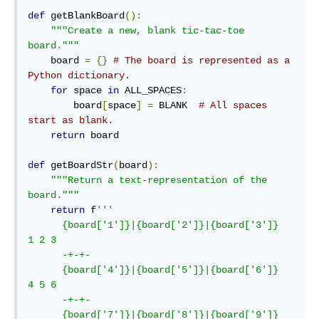
def
 getBlankBoard
():
"""Create a new, blank tic-tac-toe 
board."""
    board 
=
{}
# The board is represented as a 
Python dictionary.
for
 space 
in
 ALL_SPACES
:
        board
[
space
]
=
 BLANK  
# All spaces 
start as blank.
return
 board

def
 getBoardStr
(
board
):
"""Return a text-representation of the 
board."""
return
 f
'''

      {board['1']}|{board['2']}|{board['3']}  
1 2 3

      -+-+-

      {board['4']}|{board['5']}|{board['6']}  
4 5 6

      -+-+-

      {board['7']}|{board['8']}|{board['9']}  