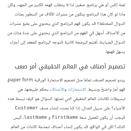
لعبة إكس أو هي برنامج صغير، لذا لا يتطلب فهمه الكثير من الجهد، ولكن
ماذا لو كان هذا البرنامج يتكون من عشرات الآلاف من السطور بمئات
الدوال المختلفة؟ قد يكون فهم البرنامج الذي يحتوي على بضع عشرات
من الأصناف أسهل في الفهم من البرنامج الذي يحتوي على عدة مئات من
الدوال المتباينة. تُقسّم البرمجة كائنية التوجه البرنامج المعقد إلى أجزاء
يسهل فهمها.
تصميم أصناف في العالم الحقيقي أمر صعب
يبدو تصميم الصنف، تمامًا مثل تصميم الاستمارة الورقية paper form،
فهو أمرٌ واضحٌ وبسيط.
الاستمارات
و
الأصناف
، بحكم طبيعتها، هي
تبسيطات لكائنات العالم الحقيقي التي تمثلها. السؤال هو كيف نبسط هذه
الأشياء؟ على سبيل المثال، إذا كنا بصدد إنشاء صنف
Customer
فيجب أن يكون للعميل سمة
و
، أليس
lastName
firstName
كذلك؟ لكن في الواقع، قد يكون إنشاء أصناف لنمذجة كائنات من العالم