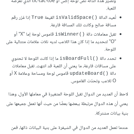
وتصيّر هذه الدالة نص لوحة إكس أو tic-tac-toe الذي تعرضه
اللعبة.
تُعيد الدالة
القيمة
إذا مُرّر رقم
True
isValidSpace()‎‎
مسافة صالح وكانت تلك المسافة فارغة.
تقبل معاملات دالة
قاموس لوحة إما "X" أو
isWinner()‎‎
"O" لتحديد ما إذا كان هذا اللاعب لديه ثلاث علامات متتالية على
اللوحة.
تحدد دالة
ما إذا كانت اللوحة لا تحتوي
isBoardFull()‎‎
على مسافات فارغة، ما يعني أن اللعبة قد انتهت. تقبل معاملات
دالة
قاموس لوحة ومساحة وعلامة X أو
updateBoard()‎‎
O للاعب وتحدّث القاموس.
لاحظ أن العديد من الدوال تقبل اللوحة المتغيرة في معاملها الأول، وهذا
يعني أن هذه الدوال مرتبطة ببعضها بعضًا من حيث أنها تعمل جميعها على
بنية بيانات مشتركة.
عندما تعمل العديد من الدوال في الشيفرة على بنية البيانات ذاتها، فمن