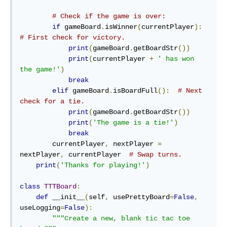
# Check if the game is over:
if
 gameBoard
.
isWinner
(
currentPlayer
):
# First check for victory.
print
(
gameBoard
.
getBoardStr
())
print
(
currentPlayer 
+
' has won 
the game!'
)
break
elif
 gameBoard
.
isBoardFull
():
# Next 
check for a tie.
print
(
gameBoard
.
getBoardStr
())
print
(
'The game is a tie!'
)
break
        currentPlayer
,
 nextPlayer 
=
nextPlayer
,
 currentPlayer  
# Swap turns.
print
(
'Thanks for playing!'
)
class
TTTBoard
:
def
 __init__
(
self
,
 usePrettyBoard
=
False
,
useLogging
=
False
):
"""Create a new, blank tic tac toe 