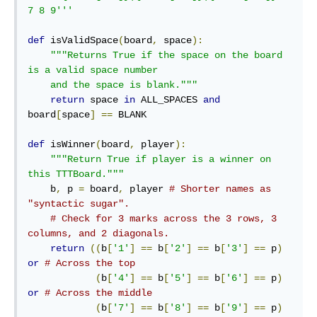
7 8 9'''
def
 isValidSpace
(
board
,
 space
):
"""Returns True if the space on the board 
is a valid space number

    and the space is blank."""
return
 space 
in
 ALL_SPACES 
and
board
[
space
]
==
 BLANK

def
 isWinner
(
board
,
 player
):
"""Return True if player is a winner on 
this TTTBoard."""
    b
,
 p 
=
 board
,
 player 
# Shorter names as 
"syntactic sugar".
# Check for 3 marks across the 3 rows, 3 
columns, and 2 diagonals.
return
((
b
[
'1'
]
==
 b
[
'2'
]
==
 b
[
'3'
]
==
 p
)
or
# Across the top
(
b
[
'4'
]
==
 b
[
'5'
]
==
 b
[
'6'
]
==
 p
)
or
# Across the middle
(
b
[
'7'
]
==
 b
[
'8'
]
==
 b
[
'9'
]
==
 p
)