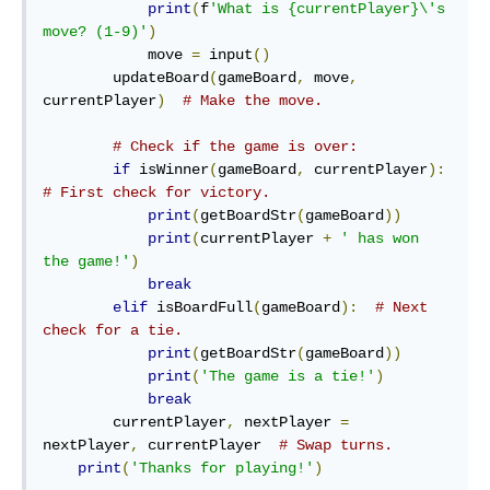
print
(
f
'What is {currentPlayer}\'s 
move? (1-9)'
)
            move 
=
 input
()
        updateBoard
(
gameBoard
,
 move
,
currentPlayer
)
# Make the move.
# Check if the game is over:
if
 isWinner
(
gameBoard
,
 currentPlayer
):
# First check for victory.
print
(
getBoardStr
(
gameBoard
))
print
(
currentPlayer 
+
' has won 
the game!'
)
break
elif
 isBoardFull
(
gameBoard
):
# Next 
check for a tie.
print
(
getBoardStr
(
gameBoard
))
print
(
'The game is a tie!'
)
break
        currentPlayer
,
 nextPlayer 
=
nextPlayer
,
 currentPlayer  
# Swap turns.
print
(
'Thanks for playing!'
)