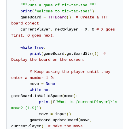
"""Runs a game of tic-tac-toe."""
print
(
'Welcome to tic-tac-toe!'
)
    gameBoard 
=
TTTBoard
()
# Create a TTT 
board object.
    currentPlayer
,
 nextPlayer 
=
 X
,
 O 
# X goes 
first, O goes next.
while
True
:
print
(
gameBoard
.
getBoardStr
())
# 
Display the board on the screen.
# Keep asking the player until they 
enter a number 1-9:
        move 
=
None
while
not
gameBoard
.
isValidSpace
(
move
):
print
(
f
'What is {currentPlayer}\'s 
move? (1-9)'
)
            move 
=
 input
()
        gameBoard
.
updateBoard
(
move
,
currentPlayer
)
# Make the move.