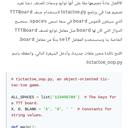
الأفضل عادةً تجميعها معًا على أنها توابع وسمات للصنف. دعنا نعيد
تصميم هذا في برنامج tictactoe.py لاستخدام صنف
TTTBoard
الذي سيخزن قاموس
في سمة تسمى
. ستصبح
spaces
board
الدوال التي كان لها
مثل معامل توابع لصنف
TTTBoard
board
الخاصة بنا وستستخدم المعامل
بدلًا من معامل
.
board
self
افتح نافذة محرر ملفات جديدة، وأدخل الشيفرة التالي، واحفظه باسم
tictactoe_oop.py:
# tictactoe_oop.py, an object-oriented tic-
tac-toe game.
ALL_SPACES 
=
 list
(
'123456789'
)
# The keys for 
a TTT board.
X
,
 O
,
 BLANK 
=
'X'
,
'O'
,
' '
# Constants for 
string values.
def
 main
():