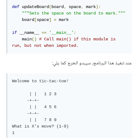
def
 updateBoard
(
board
,
 space
,
 mark
):
"""Sets the space on the board to mark."""
    board
[
space
]
=
 mark

if
 __name__ 
==
'__main__'
:
    main
()
# Call main() if this module is 
run, but not when imported.
عند تنفيذ هذا البرنامج، سيبدو الخرج كما يلي:
Welcome to tic-tac-toe!

       | |   1 2 3

      -+-+-

       | |   4 5 6

      -+-+-

       | |   7 8 9

What is X's move? (1-9)

1
