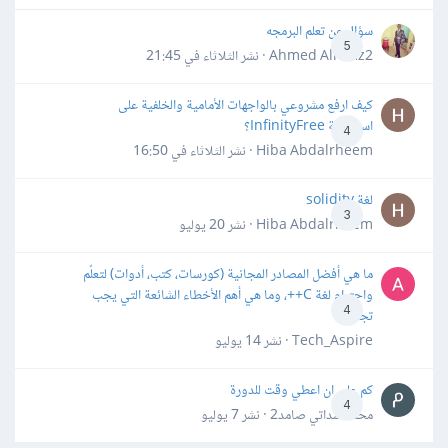
سؤال عن تعلم البرمجه
5
Ahmed Alhafiz2 · نشر
الثلاثاء في 21:45
كيف ارفع مشروعي بالواجهات الأمامية والخلفية على
استضافة InfinityFree؟
4
Hiba Abdalrheem · نشر
الثلاثاء في 16:50
لغة solidity
3
Hiba Abdalrheem · نشر
20 يوليو
ما هي أفضل المصادر المجانية (كورسات، كتب، أدوات) لتعلّم
واحترام لغة C++، وما هي أهم الأخطاء الشائعة التي يجب
4
تجنبها؟
Tech_Aspire · نشر
14 يوليو
كم علي ان اعطي وقت للدورة
4
محمد سداتي صامد2 · نشر
7 يوليو