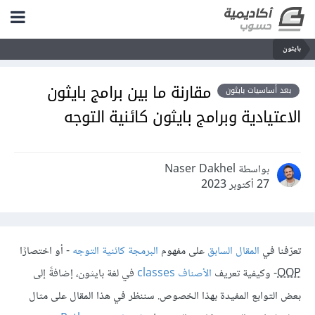
بايثون
مقارنة ما بين برامج بايثون
بعد أساسيات بايثون
الاعتيادية وبرامج بايثون كائنية التوجه
بواسطة Naser Dakhel
27 أكتوبر 2023
تعرّفنا في
المقال السابق
على مفهوم
البرمجة كائنية التوجه
- أو اختصارًا
OOP
- وكيفية تعريف
الأصناف classes
في لغة بايثون، إضافةً إلى
بعض التوابع المفيدة بهذا الخصوص. سننظر في هذا المقال على مثال