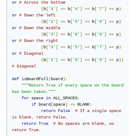
or
# Across the bottom
(
b
[
'1'
]
==
 b
[
'4'
]
==
 b
[
'7'
]
==
 p
)
or
# Down the left
(
b
[
'2'
]
==
 b
[
'5'
]
==
 b
[
'8'
]
==
 p
)
or
# Down the middle
(
b
[
'3'
]
==
 b
[
'6'
]
==
 b
[
'9'
]
==
 p
)
or
# Down the right
(
b
[
'3'
]
==
 b
[
'5'
]
==
 b
[
'7'
]
==
 p
)
or
# Diagonal
(
b
[
'1'
]
==
 b
[
'5'
]
==
 b
[
'9'
]
==
 p
))
# Diagonal
def
 isBoardFull
(
board
):
"""Return True if every space on the board 
has been taken."""
for
 space 
in
 ALL_SPACES
:
if
 board
[
space
]
==
 BLANK
:
return
False
# If a single space 
is blank, return False.
return
True
# No spaces are blank, so 
return True.