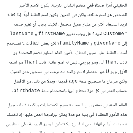
الحقيقي أمرًا صعبًا؛ ففي معظم البلدان الغربية، يكون الاسم الأخير
للشخص هو اسم عائلته، ولكن في الصين، يكون اسم العائلة أولًا. إذا كنا لا
نريد استبعاد أكثر من مليار عميل محتمل، فكيف يجب أن نغير صنف
لدينا؟ هل يجب تغيير
و
lastName
firstName
Customer
إلى
و
؟ لكن بعض الثقافات لا تستخدم
familyName
givenName
أسماء العائلة. على سبيل المثال، الأمين العام السابق للأمم المتحدة يو
ثانت U Thant، وهو بورمي، ليس له اسم عائلة: ثانت Thant هو اسمه
الأول ويو U هو اختصار لاسم والده. قد نرغب في تسجيل عمر العميل،
ولكن سرعان ما ستصبح سمة
قديمة؛ وبدلًا من ذلك، من الأفضل
age
حساب العمر في كل مرة تحتاج إليها باستخدام سمة
.
birthdate
العالم الحقيقي معقد، ومن الصعب تصميم الاستمارات والأصناف لتسجيل
هذه الأمور المعقدة في بنية موحدة يمكن لبرامجنا العمل عليها؛ إذ تختلف
تنسيقات أرقام الهاتف بين البلدان؛ ولا تنطبق الرموز البريدية على العناوين