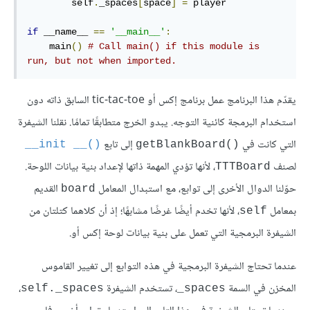
        self
.
_spaces
[
space
]
=
 player

if
 __name__ 
==
'__main__'
:
    main
()
# Call main() if this module is 
run, but not when imported.
يقدّم هذا البرنامج عمل برنامج إكس أو tic-tac-toe السابق ذاته دون
استخدام البرمجة كائنية التوجه. يبدو الخرج متطابقًا تمامًا. نقلنا الشيفرة
التي كانت في
إلى تابع
‎__init __()‎‎
getBlankBoard()‎‎
لصنف
، لأنها تؤدي المهمة ذاتها لإعداد بنية بيانات اللوحة.
TTTBoard
حوّلنا الدوال الأخرى إلى توابع، مع استبدال المعامل
القديم
board
بمعامل
، لأنها تخدم أيضًا غرضًا مشابهًا؛ إذ أن كلاهما كتلتان من
self
الشيفرة البرمجية التي تعمل على بنية بيانات لوحة إكس أو.
عندما تحتاج الشيفرة البرمجية في هذه التوابع إلى تغيير القاموس
المخزن في السمة
، تستخدم الشيفرة
،
self._spaces
‎_spaces