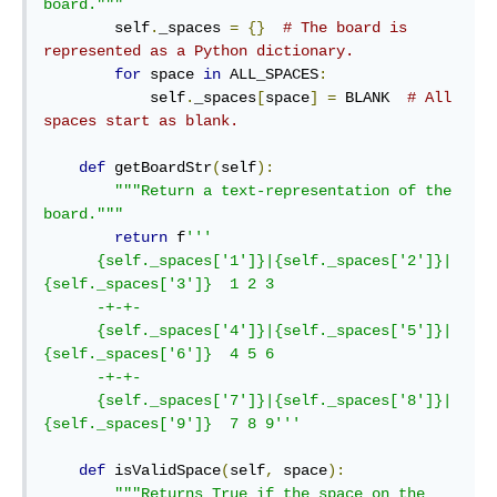
board."""
        self
.
_spaces 
=
{}
# The board is 
represented as a Python dictionary.
for
 space 
in
 ALL_SPACES
:
            self
.
_spaces
[
space
]
=
 BLANK  
# All 
spaces start as blank.
def
 getBoardStr
(
self
):
"""Return a text-representation of the 
board."""
return
 f
'''

      {self._spaces['1']}|{self._spaces['2']}|
{self._spaces['3']}  1 2 3

      -+-+-

      {self._spaces['4']}|{self._spaces['5']}|
{self._spaces['6']}  4 5 6

      -+-+-

      {self._spaces['7']}|{self._spaces['8']}|
{self._spaces['9']}  7 8 9'''
def
 isValidSpace
(
self
,
 space
):
"""Returns True if the space on the 