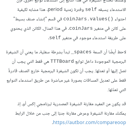
وعندما تحتاج الشيفرة في هذا التابع إلى استدعاء توابع أخرى، فإن
الاستدعاء يسبقه
وفترة زمنية period. هذا مشابه لكيفية
self
احتواء
في قسم "إنشاء صنف بسيط"
coinJars.values()‎‎
على كائن في متغير
. في هذا المثال، الكائن الذي يحتوي
coinJars
على طريقة استدعاء موجود في متغير
.
self
لاحظ أيضًا أن السمة
تبدأ بشرطة سفلية، ما يعني أن الشيفرة
‎_spaces
البرمجية الموجودة داخل توابع
هي فقط التي يجب أن
TTTBoard
تصل إليها أو تعدلها. يجب أن تكون الشيفرة البرمجية خارج الصنف قادرةً
فقط على تعديل المسافات بصورة غير مباشرة عن طريق استدعاء التوابع
التي تعدّلها.
قد يكون من المفيد مقارنة الشيفرة المصدرية لبرنامجي إكس أو، إذ
يمكنك مقارنة الشيفرة وعرض مقارنة جنبًا إلى جنب من خلال الرابط
.
https://autbor.com/compareoop