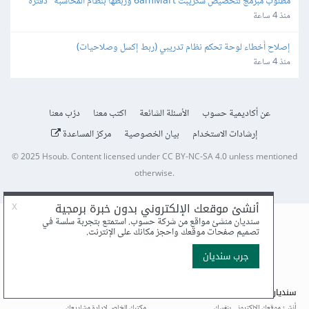
مطلوب مبرمج لتخصيص سكريبت 6amMart وربطها بنظام المحاسبة "دفترة" 
وبوابات الدفع في مصر
منذ 4 ساعة
إصلاح أخطاء لوحة تحكم نظام تدريبي (ربط إكسل وصلاحيات)
منذ 4 ساعة
عن أكاديمية حسوب
الأسئلة الشائعة
اكتب معنا
درّب معنا
إرشادات الاستخدام
بيان الخصوصية
مركز المساعدة
© 2025
Hsoub
.
Content licensed under
CC BY-NC-SA 4.0
unless mentioned
otherwise.