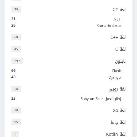
لغة C#‎
79
31
‎.NET
28
منصة Xamarin
لغة C++‎
68
لغة C
45
بايثون
297
66
Flask
43
Django
لغة روبي
50
23
إطار العمل Ruby on Rails
لغة Go
58
لغة جافا
95
لغة Kotlin
5