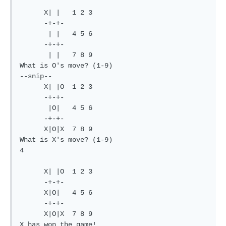
      X| |   1 2 3

      -+-+-

       | |   4 5 6

      -+-+-

       | |   7 8 9

What is O's move? (1-9)

--snip--

      X| |O  1 2 3

      -+-+-

       |O|   4 5 6

      -+-+-

      X|O|X  7 8 9

What is X's move? (1-9)

4

      X| |O  1 2 3

      -+-+-

      X|O|   4 5 6

      -+-+-

      X|O|X  7 8 9

X has won the game!
