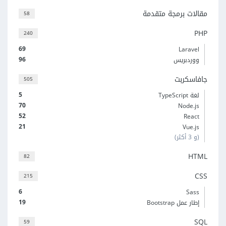
مقالات برمجة متقدمة
58
PHP
240
69
Laravel
96
ووردبريس
جافاسكربت
505
5
لغة TypeScript
70
Node.js
52
React
21
Vue.js
(و 3 أكثر)
HTML
82
CSS
215
6
Sass
19
إطار عمل Bootstrap
SQL
59