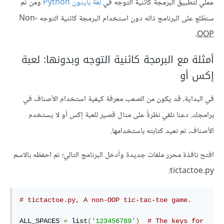
عملي لتطبيق البرمجة كائنية التوجه في
لغة بايثون Python
ومن ثم
سنطّلع على البرنامج ذاته دون استخدام البرمجة كائنية التوجه Non-
.
OOP
أمثلة مع البرمجة كائنية التوجه وبدونها: لعبة
إكس أو
في البداية، قد يكون من الصعب معرفة كيفية استخدام الأصناف في
برامجك. دعنا نلقي نظرةً على مثال قصير للعبة إكس أو لا يستخدم
الأصناف، ثم نعيد كتابته باستخدامها.
افتح نافذة محرر ملفات جديدة وأدخل البرنامج التالي؛ ثم احفظه بالاسم
tictactoe.py:
# tictactoe.py, A non-OOP tic-tac-toe game.
ALL_SPACES 
=
 list
(
'123456789'
)
# The keys for 