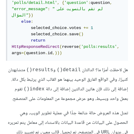
'polls/detail.html'
,
{
'question'
:
question
,
"لم تقم بالتصويت على 
:
"error_message"
})
السؤال"
else
:
        selected_choice
.
votes 
+=
1
        selected_choice
.
save
()
return
HttpResponseRedirect
(
reverse
(
'polls:results'
,
args
=(
question
.
id
,)))
هل لاحظت أمرًا ما؟ الدالتان
و
متشابهتان
results()
detail()
كثيرًا، وفي الواقع الفارق الوحيد بينهما هو القالب الذي يرتبط بكل دالة.
إضافة إلى ذلك فإن هاتين الدالتين إضافة إلى دالة
تقوم
index()
بعمل واحد وبسيط، وهو عرض مجموعة من المعلومات على المتصفح.
تمثل هذه العروض حالة شائعة جدًّا في عملية تطوير الويب، وهي
الحصول على البيانات من قاعدة البيانات بالاستناد إلى معامل يتم تمريره
في عنوان
في المتصفح، ثم تحميل قالب معين، ثم تصيير ذلك
URL