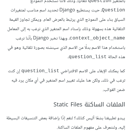
بالمتغير
تلقائيًا، وذلك ﻷننا نستخدم النموذج
question
، حيث يستطيع Django تحديد اسم مناسب لمتغيرات
Question
السياق بناء على النموذج الذي يرتبط بالعرض العام. ويمكن تجاوز القيمة
التلقائية هذه بسهولة وذلك بإسناد اسم المتغير الذي نرغب به إلى المعامل
، وبهذا نخبر Django بأنّنا نرغب
context_object_name
باستخدام هذا الاسم بدلًا من الاسم الذي سينشئه بصورة تلقائية وهو في
هذه الحالة
.
question_list
كما يمكنك الإبقاء على الاسم الافتراضي
إن كنت
question_list
ترغب في ذلك، ولكن هنا عليك تغيير اسم المتغير في أي مكان يرد فيه
ضمن القوالب.
الملفات الساكنة Static Files
يبدو تطبيقنا بشعًا أليس كذلك؟ لنقم إذًا بإضافة بعض التنسيقات البسيطة
إليه، ولنتعرف على مفهوم الملفات الساكنة.