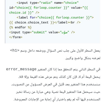
<
input type
=
"radio"
 name
=
"choice"
id
=
"choice{{ forloop.counter }}"
 value
=
"{{ 
choice.id }}"
/>
<
label 
for
=
"choice{{ forloop.counter }}"
>
{{
 choice
.
choice_text 
}}</
label
><
br 
/>
{%
 endfor 
%}
/>
"صوّت"
=
 value
"submit"
=
input type
<
</
form
>
يعمل السطر الأول على جلب نص السؤال ووضعه داخل وسم
<h1>
لعرضه بشكل واضح وكبير.
في السطر الثاني يتم التحقق مما إذا كان المتغير
error_message
يحمل قيمة أم ﻻ، فإن كان كذلك يتم عرض هذه القيمة وإلا فلا،
سنستخدم هذا المتغير بعد قليل في العرض المسؤول عن التصويت،
حيث سيحمل هذا المتغير قيمة نصية وهي عبارة عن رسالة نخبر
المستخدم فيها أنّه لم يقم باختيار أي إجابة من الإجابات المعروضة.