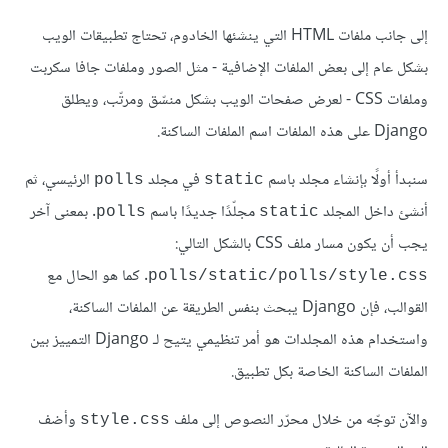
إلى جانب ملفات HTML التي ينشئها الخادوم، تحتاج تطبيقات الويب
بشكل عام إلى بعض الملفات اﻹضافية - مثل الصور وملفات جافا سكربت
وملفات CSS - لعرض صفحات الويب بشكل منسّق ومرتّب، ويطلق
Django على هذه الملفات اسم الملفات الساكنة.
سنبدأ أولًا بإنشاء مجلد باسم
في مجلد
الرئيسي، ثم
polls
static
أنشئ داخل المجلد
مجلّدًا جديدًا باسم
. بمعنى آخر
polls
static
يجب أن يكون مسار ملف CSS بالشكل التالي:
. كما هو الحال مع
polls/static/polls/style.css
القوالب، فإن Django يبحث بنفس الطريقة عن الملفات الساكنة،
واستخدام هذه المجلدات هو أمر تنظيمي يتيح لـ Django التمييز بين
الملفات الساكنة الخاصة بكل تطبيق.
والآن توجّه من خلال محرّر النصوص إلى ملف
وأضف
style.css