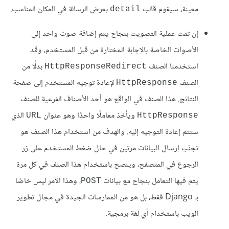
معينة، سيقوم قالب
بعرض الرسالة في المكان المناسب.
detail
إن تمت عملية التصويت بنجاح يتم إضافة صوت واحد إلى
الأصوات الخاصة بالإجابة المختارة من قبل المستخدم، وقد
استخدمنا الصنف
بدلًا من
HttpResponseRedirect
الصنف
لإعادة توجيه المستخدم إلى صفحة
HttpResponse
النتائج. هذا الصنف في الواقع هو أحد الأصناف الفرعية للصنف
ويأخذ معاملًا واحدًا وهو عنوان
الذي
URL
HttpResponse
ستتم إعادة التوجيه إليه. والهدف من استخدام هذا الصنف هو
تجنّب إرسال البيانات مرتين في حال ضغط المستخدم على زر
الرجوع في المتصفح، وينصح باستخدام هذا الصنف في كل مرة
يتم فيها التعامل بنجاح مع بيانات
، وهذا الأمر ليس خاصًا
POST
بـ Django فقط، بل هو من الممارسات الجيدة في مجال تطوير
الويب باستخدام أي لغة برمجية.