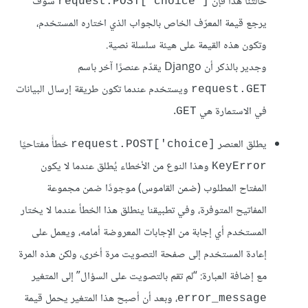
حالتنا هذا فإن
سوف
request.POST['choice']
يرجع قيمة المعرّف الخاص بالجواب الذي اختاره المستخدم،
وتكون هذه القيمة على هيئة سلسلة نصية.
وجدير بالذكر أن Django يقدّم عنصرًا آخر باسم
ويستخدم عندما تكون طريقة إرسال البيانات
request.GET
في الاستمارة هي
.
GET
يطلق العنصر
خطأً مفتاحيًا
request.POST['choice]
وهذا النوع من الأخطاء يُطلق عندما لا يكون
KeyError
المفتاح المطلوب (ضمن القاموس) موجودًا ضمن مجموعة
المفاتيح المتوفرة، وفي تطبيقنا ينطلق هذا الخطأ عندما ﻻ يختار
المستخدم أي إجابة من الإجابات المعروضة أمامه، ويعمل على
إعادة المستخدم إلى صفحة التصويت مرة أخرى، ولكن هذه المرة
مع إضافة العبارة: “لم تقم بالتصويت على السؤال” إلى المتغير
، وبعد أن أصبح هذا المتغير يحمل قيمة
error_message