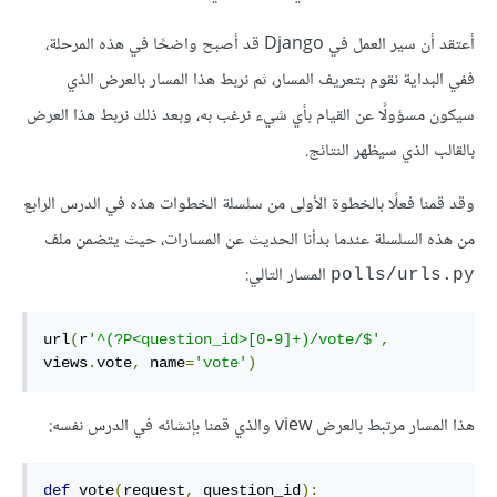
أعتقد أن سير العمل في Django قد أصبح واضحًا في هذه المرحلة،
ففي البداية نقوم بتعريف المسار، ثم نربط هذا المسار بالعرض الذي
سيكون مسؤولًا عن القيام بأي شيء نرغب به، وبعد ذلك نربط هذا العرض
بالقالب الذي سيظهر النتائج.
وقد قمنا فعلًا بالخطوة الأولى من سلسلة الخطوات هذه في الدرس الرابع
من هذه السلسلة عندما بدأنا الحديث عن المسارات، حيث يتضمن ملف
المسار التالي:
polls/urls.py
url
(
r
'^(?P<question_id>[0-9]+)/vote/$'
,
views
.
vote
,
 name
=
'vote'
)
هذا المسار مرتبط بالعرض view والذي قمنا بإنشائه في الدرس نفسه:
def
vote
(
request
,
 question_id
)
: