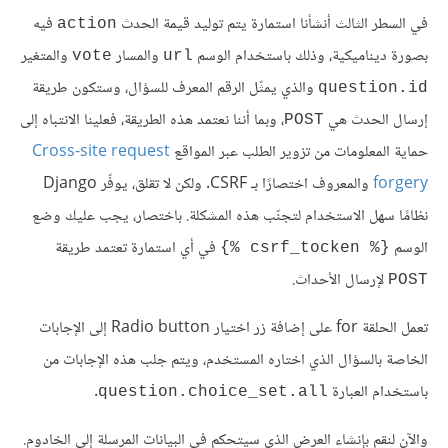
في السطر الثالث أنشأنا استمارة يتم توليد قيمة الحدث
فيه
action
بصورة ديناميكية، وذلك باستخدام الوسم
والمسار
والمتغير
vote
url
والذي يمثّل الرقم المعرف للسؤال، وستكون طريقة
question.id
إرسال الحدث هي
، وبما أننا نعتمد هذه الطريقة، فعلينا الانتباه إلى
POST
حماية المعلومات من تزوير الطلب عبر المواقع
Cross-site request
forgery
والمعروف اختصارًا بـ CSRF. ولكن لا تقلق، يوفّر Django
نظامًا سهل الاستخدام لتجنّب هذه المشكلة. باختصار، يجب عليك وضع
الوسم
في أي استمارة تعتمد طريقة
{% csrf_tocken %}
ﻹرسال اﻷحداث.
POST
تعمل الحلقة for على إضافة زر اختيار Radio button إلى الإجابات
الخاصة بالسؤال الذي اختاره المستخدم، ويتم جلب هذه الإجابات من
باستخدام العبارة
.
question.choice_set.all
والآن لنقم بإنشاء العرض الذي سيتحكم في البيانات المرسلة إلى الخادوم.