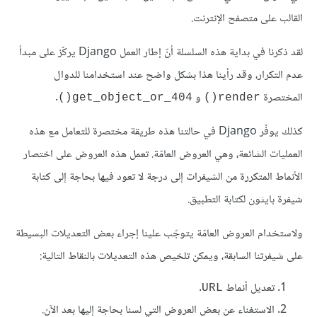
القالب على متصفح الإنترنت.
لقد ذكرنا في بداية هذه السلسلة أنّ إطار العمل Django يركّز على مبدأ
عدم التكرار، وقد رأينا هذا بشكل واضح عند استخدامنا للدوال
المختصرة
و
.
get_object_or_404()
render()
كذلك يوفّر Django في حالتنا هذه طريقة مختصرة للتعامل مع هذه
العمليات الشائعة، وهي العروض العامّة. تعمل هذه العروض على اختصار
الأنماط المتكررة من الشيفرات إلى درجة لا تعود فيها بحاجة إلى كتابة
شيفرة بايثون لكتابة التطبيق.
ولاستخدام العروض العامّة يتوجّب علينا إجراء بعض التعديلات البسيطة
على شيفرتنا السابقة، ويمكن تلخيص هذه التعديلات بالنقاط التالية:
تعديل أنماط
.
URL
الاستغناء عن بعض العروض التي لسنا بحاجة إليها بعد الآن.