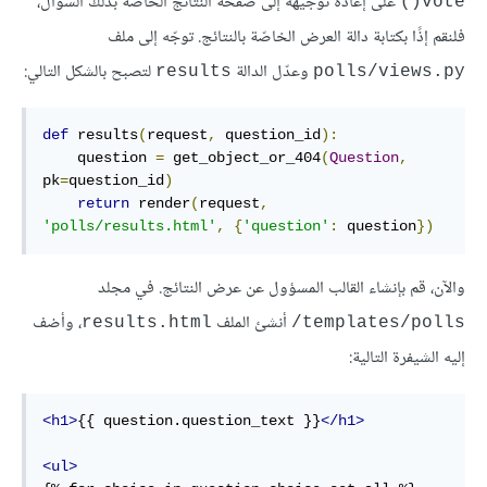
على إعادة توجيهه إلى صفحة النتائج الخاصة بذلك السؤال،
vote()
فلنقم إذًا بكتابة دالة العرض الخاصّة بالنتائج. توجّه إلى ملف
وعدّل الدالة
لتصبح بالشكل التالي:
results
polls/views.py
def
results
(
request
,
 question_id
)
:
    question 
=
 get_object_or_404
(
Question
,
pk
=
question_id
)
return
 render
(
request
,
'polls/results.html'
,
{
'question'
:
 question
})
والآن، قم بإنشاء القالب المسؤول عن عرض النتائج. في مجلد
أنشئ الملف
، وأضف
results.html
templates/polls/
إليه الشيفرة التالية:
<
h1
>
{{ question.question_text }}
</
h1
>
<
ul
>