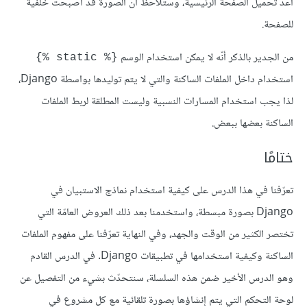
أعد تحميل الصفحة الرئيسية، وستلاحظ أن الصورة قد أصبحت خلفية
للصفحة.
من الجدير بالذكر أنّه لا يمكن استخدام الوسم
{% static %}
استخدام داخل الملفات الساكنة والتي لا يتم توليدها بواسطة Django،
لذا يجب استخدام المسارات النسبية وليست المطلقة لربط الملفات
الساكنة بعضها ببعض.
ختامًا
تعرّفنا في هذا الدرس على كيفية استخدام نماذج الاستبيان في
Django بصورة مبسطة، واستخدمنا بعد ذلك العروض العامّة التي
تختصر الكثير من الوقت والجهد، وفي النهاية تعرّفنا على مفهوم الملفات
الساكنة وكيفية استخدامها في تطبيقات Django. في الدرس القادم
وهو الدرس اﻷخير ضمن هذه السلسلة، سنتحدّث بشيء من التفصيل عن
لوحة التحكم التي يتم إنشاؤها بصورة تلقائية مع كل مشروع في