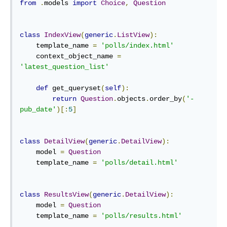
from
.
models 
import
Choice
,
Question
class
IndexView
(
generic
.
ListView
)
:
    template_name 
=
'polls/index.html'
    context_object_name 
=
'latest_question_list'
def
get_queryset
(
self
)
:
return
Question
.
objects
.
order_by
(
'-
pub_date'
)[:
5
]
class
DetailView
(
generic
.
DetailView
)
:
    model 
=
Question
    template_name 
=
'polls/detail.html'
class
ResultsView
(
generic
.
DetailView
)
:
    model 
=
Question
    template_name 
=
'polls/results.html'