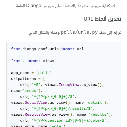
كتابة عروض جديدة بالاعتماد على عروض Django العامة.
تعديل أنماط URL
توجّه إلى ملف
وعدّله بالشكل التالي:
polls/urls.py
from
 django
.
conf
.
urls 
import
 url

from
.
import
 views

app_name 
=
'polls'
urlpatterns 
=
[
    url
(
r
'^$'
,
 views
.
IndexView
.
as_view
(),
name
=
'index'
),
    url
(
r
'^(?P<pk>[0-9]+)/$'
,
views
.
DetailView
.
as_view
(),
 name
=
'detail'
),
    url
(
r
'^(?P<pk>[0-9]+)/results/$'
,
views
.
ResultsView
.
as_view
(),
 name
=
'results'
),
    url
(
r
'^(?P<question_id>[0-9]+)/vote/$'
,
views
.
vote
,
 name
=
'vote'
),