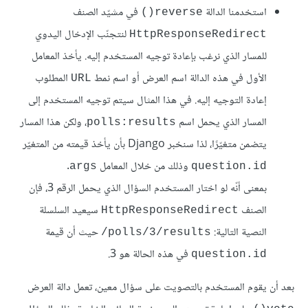
استخدمنا الدالة
في مشيّد الصنف
reverse()
لنتجنّب الإدخال اليدوي
HttpResponseRedirect
للمسار الذي نرغب بإعادة توجيه المستخدم إليه. يأخذ المعامل
الأول في هذه الدالة اسم العرض أو اسم نمط
المطلوب
URL
إعادة التوجيه إليه. في هذا المثال سيتم توجيه المستخدم إلى
المسار الذي يحمل اسم
، ولكن هذا المسار
polls:results
يتضمن متغيّرًا، لذا سنخبر Django بأن يأخذ قيمته من المتغيّر
وذلك من خلال المعامل
.
args
question.id
بمعنى أنّه لو اختار المستخدم السؤال الذي يحمل الرقم 3، فإن
الصنف
سيعيد السلسلة
HttpResponseRedirect
النصية التالية:
حيث أن قيمة
polls/3/results/
في هذه الحالة هو 3.
question.id
بعد أن يقوم المستخدم بالتصويت على سؤال معين، تعمل دالة العرض