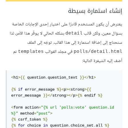
إنشاء استمارة بسيطة
يفترض أن يكون المستخدم قادرًا على اختيار إحدى الإجابات الخاصة
بسؤال معين، ولكن قالب
بشكله الحالي لا يوفّر هذا اﻷمر، لذا
detail
سنحتاج إلى إضافة استمارة إلى هذا القالب. توجّه إلى الملف
في مجلد القوالب
ثم
templates
polls/detail.html
أضف إليه الشيفرة التالية:
<
h1
>{{
 question
.
question_text 
}}</
h1
>
{%
if
 error_message 
%}<
p
><
strong
>{{
error_message 
}}</
strong
></
p
>{%
 endif 
%}
<
form action
=
"{% url 'polls:vote' question.id 
%}"
 method
=
"post"
>
{%
 csrf_token 
%}
{%
for
 choice 
in
 question
.
choice_set
.
all 
%}