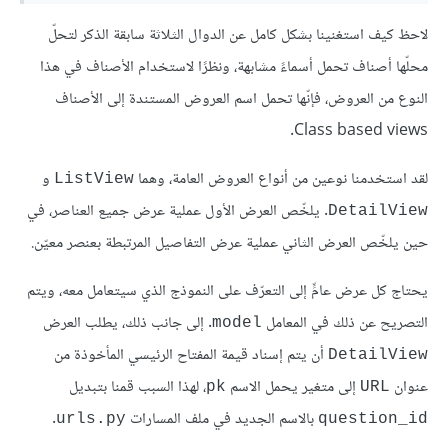
لاحظ كيف استغنينا بشكل كامل عن الدوال الثلاثة سابقة الذكر لتحلّ
محلّها أصناف تحمل أسماءً مشابهة، ونظرًا لاستخدام الأصناف في هذا
النوع من العروض، فإنّها تحمل اسم العروض المستندة إلى الأصناف
Class based views.
لقد استخدمنا نوعين من أنواع العروض العامة، وهما
و
ListView
. يلخّص العرض اﻷول عملية عرض جميع العناصر، في
DetailView
حين يلخّص العرض الثاني عملية عرض التفاصيل المرتبطة بعنصر معيّن.
يحتاج كل عرض عامٍّ إلى التعرّف على النموذج الذي سيتعامل معه، ويتم
التصريح عن ذلك في المعامل
. إلى جانب ذلك، يطلب العرض
model
أن يتم إسناد قيمة المفتاح الرئيسي المأخوذة من
DetailView
عنوان
إلى متغير يحمل الاسم
، لهذا السبب قمنا بتبديل
pk
URL
بالاسم الجديد في ملف المسارات
.
urls.py
question_id