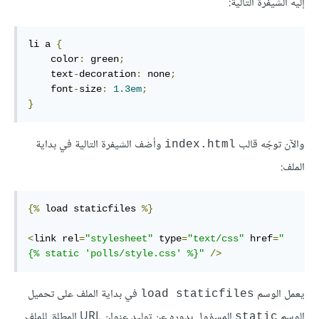
إليه الشيفرة التالية:
li
a
{
color
:
 green
;
text
-
decoration
:
 none
;
font
-
size
:
1.3
em
;
}
والآن توجّه قالب
وأضف الشيفرة التالية في بداية
index.html
الملف:
{%
load
 staticfiles 
%}
<
link
rel
=
"stylesheet"
type
=
"text/css"
href
=
"
{% 
static
 'polls/style.css' %}
"
/>
يعمل الوسم
في بداية الملف على تحميل
load staticfiles
الوسم
المسؤول بدوره عن توليد عنوان URL المطلق للملف
static