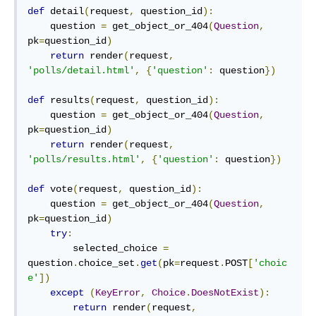
def
detail
(
request
,
 question_id
)
:
    question 
=
 get_object_or_404
(
Question
,
pk
=
question_id
)
return
 render
(
request
,
'polls/detail.html'
,
{
'question'
:
 question
})
def
results
(
request
,
 question_id
)
:
    question 
=
 get_object_or_404
(
Question
,
pk
=
question_id
)
return
 render
(
request
,
'polls/results.html'
,
{
'question'
:
 question
})
def
vote
(
request
,
 question_id
)
:
    question 
=
 get_object_or_404
(
Question
,
pk
=
question_id
)
try
:
        selected_choice 
=
question
.
choice_set
.
get
(
pk
=
request
.
POST
[
'choic
e'
])
except
(
KeyError
,
Choice
.
DoesNotExist
):
return
 render
(
request
,