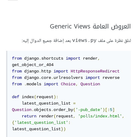
العروض العامة Generic Views
لنلق نظرة على ملف
بعد إضافة جميع الدوال إليه:
views.py
from
 django
.
shortcuts 
import
 render
,
from
 django
.
http 
import
HttpResponseRedirect
from
 django
.
core
.
urlresolvers 
import
from
.
models 
import
Choice
,
Question
def
index
(
request
)
:
    latest_question_list 
=
Question
.
objects
.
order_by
(
'-pub_date'
)[:
5
]
return
 render
(
request
,
'polls/index.html'
,
{
'latest_question_list'
:
latest_question_list
})