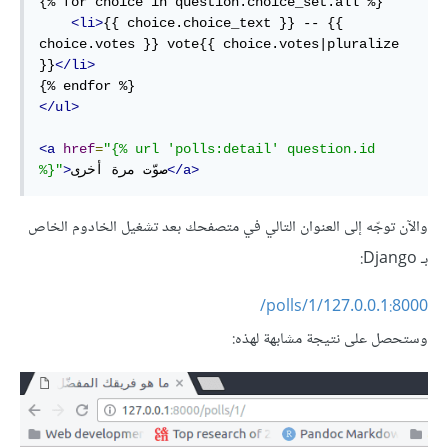
{% 
for
 choice 
in
 question.choice_set.all %}
<
li
>
{{ choice.choice_text }}
 -- 
{{ 
choice.votes }}
 vote
{{ choice.votes
|
pluralize
}}
</
li
>
{% 
endfor
 %}
</
ul
>
<
a
href
=
"
{% 
url
 'polls:detail' question.id 
>
a
</
صوّت مرة أخرى
>
"
%}
والآن توجّه إلى العنوان التالي في متصفحك بعد تشغيل الخادوم الخاص
بـ Django:
127.0.0.1:8000/polls/1/
وستحصل على نتيجة مشابهة لهذه: